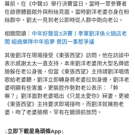
幕前。在《中聲3》舉行決賽當日，當時一眾參賽者
在啟德體藝館外與粉絲見面。當時劉洋老婆亦身在粉
絲群中，劉太一見到老公即時從人群中跑向老公。
相關閱讀：
中年好聲音3決賽丨季軍劉洋係火鍋店老
闆 組過樂隊中年追夢 曾因一事惹爭議
其後劉洋在現場接受《東張西望》訪問，他在訪談中
表示感謝太太一直支持，本來劉洋老婆用大型名牌遮
臉躲在老公身後，但當《東張西望》主持請劉洋唱情
歌給老婆聽，劉洋立即轉身將老婆拉到身邊，劉洋老
婆明顯有些害羞，更裝腔作勢對老公表示：「幹
嘛？」劉洋面對老婆唱出《只是太愛你》冧妻，更被
《東張西望》主持要求即場接吻，而劉洋就擁抱老
婆，吻了老婆臉頰，罕有在鏡頭前放閃。
↓立即下載星島頭條App↓