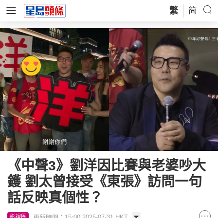
繁
简
《中聲3》劉洋因比賽與老婆吵大
鑊 劉太曾接受《東張》訪問一句
話反映真個性？
更新時間：15:00 2025-07-31 HKT
影視圈