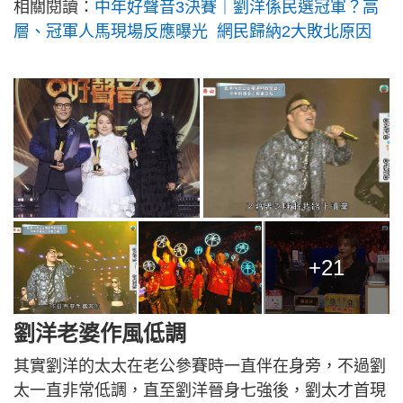
相關閱讀：
中年好聲音3決賽｜劉洋係民選冠軍？高
層、冠軍人馬現場反應曝光 網民歸納2大敗北原因
+21
劉洋老婆作風低調
其實劉洋的太太在老公參賽時一直伴在身旁，不過劉
太一直非常低調，直至劉洋晉身七強後，劉太才首現