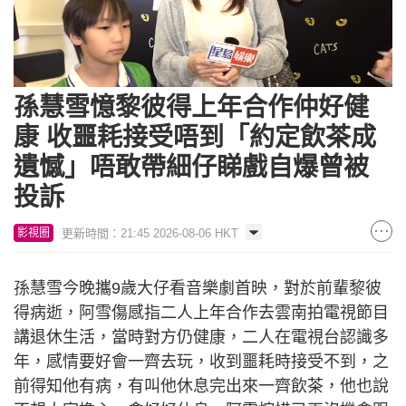
Loaded
:
Unmute
15.79%
孫慧雪憶黎彼得上年合作仲好健
康 收噩耗接受唔到「約定飲茶成
遺憾」唔敢帶細仔睇戲自爆曾被
投訴
更新時間：21:45 2026-08-06 HKT
影視圈
孫慧雪今晚攜9歲大仔看音樂劇首映，對於前輩黎彼
得病逝，阿雪傷感指二人上年合作去雲南拍電視節目
講退休生活，當時對方仍健康，二人在電視台認識多
年，感情要好會一齊去玩，收到噩耗時接受不到，之
前得知他有病，有叫他休息完出來一齊飲茶，他也說