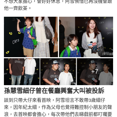
不想大家擔心，會好好休息，阿雪惋惜已再沒機會跟
他一齊飲茶。
+7
孫慧雪細仔曾在餐廳興奮大叫被投訴
談到只帶大仔來看首映，阿雪坦言不敢帶3歲細仔
來，因年紀太細，作為父母也覺得難控制小朋友的聲
浪，去首映都會擔心，每次帶他們去睇戲前都叮囑要