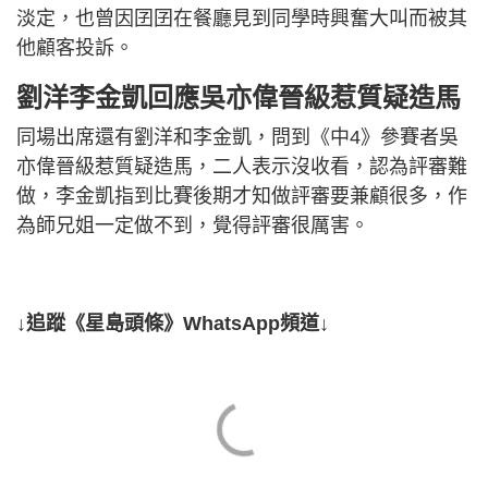
淡定，也曾因囝囝在餐廳見到同學時興奮大叫而被其
他顧客投訴。
劉洋李金凱回應吳亦偉晉級惹質疑造馬
同場出席還有劉洋和李金凱，問到《中4》參賽者吳
亦偉晉級惹質疑造馬，二人表示沒收看，認為評審難
做，李金凱指到比賽後期才知做評審要兼顧很多，作
為師兄姐一定做不到，覺得評審很厲害。
↓追蹤《星島頭條》WhatsApp頻道↓