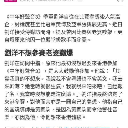
《中年好聲音3》季軍劉洋自從在比賽奪獎後人氣高
企，討論度甚至比冠軍黃博及亞軍張與辰更高。近日
劉洋接受傳媒訪問時，提及曾因比賽與老婆吵架，更
自爆原來他因一位殿堂級歌手而參賽。
劉洋不想參賽老婆嬲爆
劉洋在訪問中指，原來他最初沒想過要來香港參加
《中年好聲音3》，是太太鼓勵他參加。他說：「其
實我真的不想來，我說我不會粵語也不會英文，我去
來幹嘛？她當時就很生氣，我就說來吧來吧，已經報
了名，我當時沒想能走這麼遠。」劉洋指最終決定了
來港參賽，對他而言亦是一圓自己的夢想。他指自己
的靈魂導師是黃家駒，是因為黃家駒而令他響往音
樂，亦因為他，令他想來香港體驗。