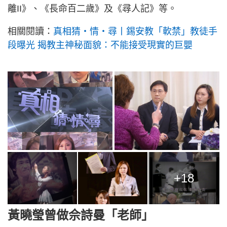
離II》、《長命百二歲》及《尋人記》等。
相關閱讀：
真相猜‧情‧尋丨錫安教「軟禁」教徒手
段曝光 揭教主神秘面貌：不能接受現實的巨嬰
+18
黃曉瑩曾做佘詩曼「老師」