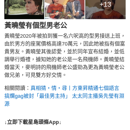
+13
黃曉瑩有個型男老公
黃曉瑩2020年被拍到獲一名六呎高的型男接送上班，
由於男方的座駕價格高達70萬元，因此她被指有個富
貴男友。黃曉瑩其後認愛，並於同年宣布結婚，並低
調舉行婚禮，據知她的老公是一名飛機師。黃曉瑩結
婚當天，麥明詩的飛機師老公盛勁為更為黃曉瑩老公
做兄弟，可見雙方好交情。
相關閱讀：
真相猜‧情‧尋丨方東昇精通七個語言
搞爛gag被封「最佳男主持」 太太同主播吳先瑩有淵
源
↓立即下載星島頭條App↓