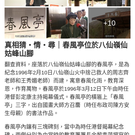
+10
真相猜‧情‧尋｜春風亭位於八仙嶺仙
姑峰山腳
翻查資料，座落於八仙嶺仙姑峰山腳的春風亭，是為
紀念1996年2月10日八仙嶺山火中捨己救人的周志齊
老師和王秀媚老師）而建，寓意春風化雨，教育深
恩，作育萬物。春風亭於1996年3月12日下午由時任
港督彭定康主持揭幕儀式。春風亭的橫匾上「春風
亭」三字，出自國畫大師方召麐（時任布政司陳方安
生母親）的書法作品。
春風亭內鑲有三塊碑刻，當中為時任港督揭幕紀念
碑，兩側分別為由當時的教育署署長余黎青萍撰寫的