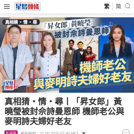
繁
简
真相猜‧情‧尋丨「昇女郎」黃
曉瑩被封佘詩曼恩師 機師老公與
麥明詩夫婦好老友
更新時間：21:00 2025-07-30 HKT
影視圈