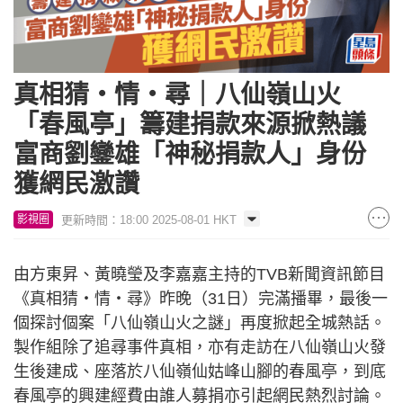
真相猜‧情‧尋｜八仙嶺山火
「春風亭」籌建捐款來源掀熱議
富商劉鑾雄「神秘捐款人」身份
獲網民激讚
更新時間：18:00 2025-08-01 HKT
影視圈
由方東昇、黃曉瑩及李嘉嘉主持的TVB新聞資訊節目
《真相猜‧情‧尋》昨晚（31日）完滿播畢，最後一
個探討個案「八仙嶺山火之謎」再度掀起全城熱話。
製作組除了追尋事件真相，亦有走訪在八仙嶺山火發
生後建成、座落於八仙嶺仙姑峰山腳的春風亭，到底
春風亭的興建經費由誰人募捐亦引起網民熱烈討論。