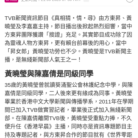
TVB新聞資訊節目《真相猜‧情‧尋》由方東昇、黃
曉瑩及李嘉嘉主持，節目播出後掀起熱烈迴響，當中
方東昇團隊獲讚「搜證」充足。其實節目成功除了因
為靈魂人物方東昇，更有賴台前幕後的用心，當中
「昇女郎」黃曉瑩功勞也不少。黃曉瑩是TVB新聞主
播，是無綫新聞部人氣王之一！
黃曉瑩與陳嘉倩是同級同學
35歲的黃曉瑩曾就讀葵涌聖公會林護紀念中學，與陳
嘉倩是同級同學，二人後來更有緣成為同事。黃曉瑩
畢業於香港中文大學新聞與傳播學系，2011年在學期
間已加入TVB做實習記者，畢業後正式加入無綫新聞
部。在陳嘉倩離開TVB後，黃曉瑩受重點力捧，不久
便升任《香港早晨》主播，同時亦是資訊專題節目主
持及專題記者，與方東昇合作的節目就有《世界零距