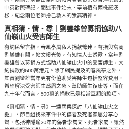
中英對照碑記，闡述事件始末，亭前植有兩株羅漢
松，紀念兩位老師捨己救人的崇高精神。
真相猜‧情‧尋｜劉鑾雄曾募捐協助八
仙嶺山火受害師生
有網民留言指，春風亭屬私人捐款籌建，有指與富商
劉鑾雄有關。帖文曝光後，有知情人士透露，當年劉
鑾雄曾以募捐方式協助八仙嶺山火中的受害師生，大
約捐款約500萬港元。除了網民提及的春風亭之外，
其實劉鑾雄當年更有份協助受害師生包括整容費用，
希望解決受害師生燃眉之急、幫助師生復康等，而在
九十年代而言，500萬的捐款已是相當巨額的款項。
《真相猜‧情‧尋》一連兩集探討「八仙嶺山火之
謎」，節目組找來事件中的傷者及死者家屬分享心
聲，包括神隱逾20年的傷者李雋文、死者家屬，雖然