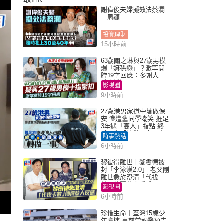
謝偉俊夫婦擬效法蔡瀾
｜周顯
投資理財
15小時前
63歲關之琳與27歲男模
爆「嫲孫戀」？激罕開
腔19字回應：多謝大家
掛念近況
影視圈
9小時前
27歲港男家道中落做保
安 慘遭舊同學嘲笑 捱足
3年遇「高人」指點 終辭
職宣告「轉做一事」｜
時事熱話
Juicy叮
6小時前
黎彼得離世丨黎樹德被
封「李泳漢2.0」 老父剛
離世急於澄清「代找卡
數」傳聞惹人反感
影視圈
6小時前
珍惜生命｜荃灣15歲少
年墮樓 事前曾報警預告