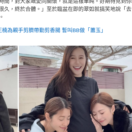
時間，對大家嘅愛同關懷，就是這樣單純。好期待見到你
很久，終於合體。」至於臨盆在即的翠如就搞笑地說「去
。
正楠為親手剪臍帶勤剪香腸 暫叫BB做「蕭玉」