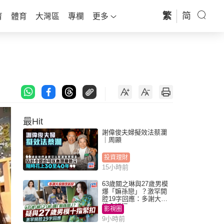
繁
简
育
體育
大灣區
專欄
更多
最Hit
謝偉俊夫婦擬效法蔡瀾
｜周顯
投資理財
15小時前
63歲關之琳與27歲男模
爆「嫲孫戀」？激罕開
腔19字回應：多謝大家
掛念近況
影視圈
9小時前