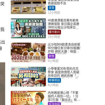
昏迷送院不治
）突
突發
13小時前
40歲港漂棄百萬年薪來
港做保險 昔日國企高層
3800元租尖沙咀床位｜
「我
租盤Million
樓市動向
。
15小時前
易出
尖沙咀$69起素食自助餐
身
90分鐘任食沙律/炒飯麵/
炸物 網民大讚：味道
好，環境闊落
飲食
9小時前
小學畢業30年突約月月
聚會 過度熱情惹人質疑
另有目的 網民拆解「扮
熟」4大動機｜Juicy叮
時事熱話
8小時前
內地媽居港心得「不要
臉的人得到一切」！分
享3方面「豁出去」有著
數 網民：你好厲害
生活百科