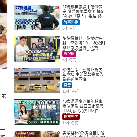
27歲港男家道中落做保
安 慘遭舊同學嘲笑 捱足
3年遇「高人」指點 終辭
職宣告「轉做一事」｜
時事熱話
Juicy叮
6小時前
黎彼得離世丨黎樹德被
封「李泳漢2.0」 老父剛
離世急於澄清「代找卡
數」傳聞惹人反感
影視圈
6小時前
珍惜生命｜荃灣15歲少
年墮樓 事前曾報警預告
昏迷送院不治
日
突發
13小時前
」的
40歲港漂棄百萬年薪來
港做保險 昔日國企高層
3800元租尖沙咀床位｜
租盤Million
樓市動向
15小時前
一
尖沙咀$69起素食自助餐