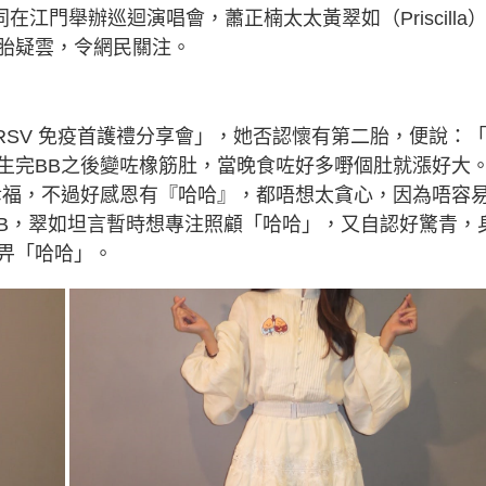
在江門舉辦巡迴演唱會，蕭正楠太太黃翠如（Priscilla
胎疑雲，令網民關注。
RSV 免疫首護禮分享會」，她否認懷有第二胎，便說：
生完BB之後變咗橡筋肚，當晚食咗好多嘢個肚就漲好大
幸福，不過好感恩有『哈哈』，都唔想太貪心，因為唔容
B，翠如坦言暫時想專注照顧「哈哈」，又自認好驚青，
畀「哈哈」。