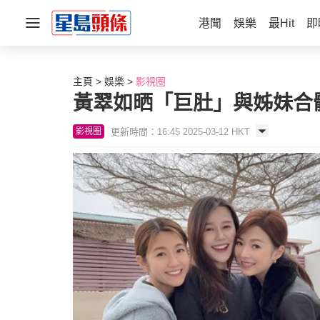
港聞
娛樂
最Hit
即
主頁
娛樂
影視圈
黃翠如晒「巨肚」與姊妹合
更新時間：16:45 2025-03-12 HKT
影視圈