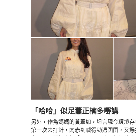
「哈哈」似足蕭正楠多嘢講
另外，作為媽媽的黃翠如，坦言現今環境存
第一次去打針，肉赤到喊得勁過囝囝，又爆