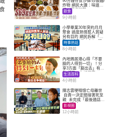
嘅
90分鐘任食沙律/炒飯麵/
炸物 網民大讚：味道
食
好，環境闊落
飲食
9小時前
小學畢業30年突約月月
聚會 過度熱情惹人質疑
另有目的 網民拆解「扮
熟」4大動機｜Juicy叮
時事熱話
8小時前
內地媽居港心得「不要
臉的人得到一切」！分
享3方面「豁出去」有著
數 網民：你好厲害
生活百科
4小時前
陳志雲哽咽憶亡母離世
自責一決定間接害死至
親 未完成「最後通話」
一生遺憾
影視圈
12小時前