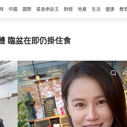
時
中國
國際
星島申訴王
財經
地產
生活
健康
教
體 臨盆在即仍掛住食