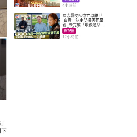
4小時前
陳志雲哽咽憶亡母離世
自責一決定間接害死至
親 未完成「最後通話」
一生遺憾
影視圈
12小時前
哈」
到下