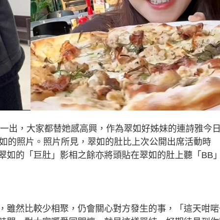
消息一出，大家都替她感高興，作為翠如好姊妹的連詩雅今
翠如的照片。照片所見，翠如的肚比上次公開出席活動時
翠如的「巨肚」影相之餘亦將頭貼在翠如的肚上聽「BB
，雖然比較少相聚，仍會關心對方發生的事，「這天咁啱