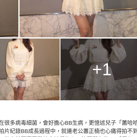
+1
在很多病毒細菌，會好擔心BB生病，更憶述兒子「蕭哈
拍片紀錄BB成長過程中，就連老公蕭正楠也心痛得拍不