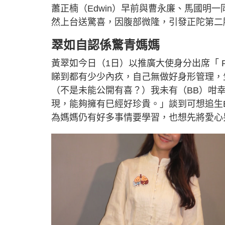
d
u
蕭正楠（Edwin）早前與曹永廉、馬國明一同
e
t
d
e
:
然上台送驚喜，因腹部微隆，引發正陀第二
7
.
5
1
翠如自認係驚青媽媽
%
黃翠如今日（1日）以推廣大使身分出席「 
睇到都有少少內疚，自己無做好身形管理，
（不是未能公開有喜？）我未有（BB）咁
現，能夠擁有巳經好珍貴。」談到可想追生
為媽媽仍有好多事情要學習，也想先將愛心