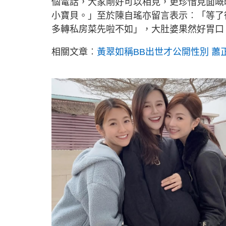
個電話，大家剛好可以相見，更珍惜見面嘅
小寶貝。」至於陳自瑤亦留言表示︰「等了
多轉私房菜先啦不如」，大肚婆果然好胃口
相關文章︰
黃翠如稱BB出世才公開性別 蕭