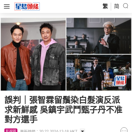
繁
简
誤判｜張智霖留鬚染白髮演反派
求新鮮感 吳鎮宇武鬥甄子丹不准
對方還手
更新時間：20:22 2024-12-18 HKT
影視圈