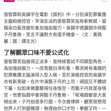
張智霖和吳鎮宇在電影《誤判》中，分別演犯罪集團
主腦和檢控官，罕演反派的張智霖笑指有新鮮感，留
鬚染白髮改變形象加強說服力。吳鎮宇透露戲中與甄
子丹隻揪，笑言不讓對方有還手機會。（文：黃佩
麗；圖：譚志光）
了解觀眾口味不愛公式化
張智霖笑指做得正派多，是時候嘗試不同類型角色，
為加強說服力，一改青靚白淨形象，務求將有毒癮的
犯罪集團主腦演得入型入格。至於演檢控官的吳鎮宇
亦有新突破，在片中演甄子丹的上司，頑固又不體諒
下屬，似如來佛要壓得住孫悟空，而甄子丹就是孫悟
空，他更指戲中會與甄子丹隻揪，「呢場戲都是大家
傾出來，子丹拍很多打戲，今次做律師，觀眾很想見
他畀人打到變豬頭，無理由你口才叻，拳腳又叻，一