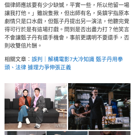
個律師應該要有少少缺憾，平實一些，所以他留一場
讓我打他。」雖說隻揪，但出師有名，吳鎮宇指原本
劇情只是口水戲，但甄子丹提出另一演法，他聽完覺
得可行於是有這場打戲。問到是否出盡力打？他笑言
不會讓甄子丹有還手機會，事前更講明不要還手，否
則收雙倍片酬。
相關文章︰
誤判｜解構電影7大冷知識 甄子丹用拳
頭、法律 據理力爭伸張正義