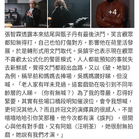
+4
張智霖透露本來結尾與甄子丹有最後決鬥，笑言觀眾
都知無得打，自己也怕打傷對方，影響他在荷里活發
展，於是轉形式用文鬥取代。吳鎮宇也表示現在觀眾
不喜歡太公式化的警匪模式，人人都能預知的事就失
去新鮮感，覺得文鬥都殺出血路，又以《破‧地獄》
為例，稱早前和媽媽去捧場，吳媽媽讚好睇，但沒
喊，「老人家有咩未見過，這套戲勁在吸引到不同年
齡層的人睇。（你有無喊？）為了我的尊嚴，忍得好
緊要，其實有些場口橋段明知催淚位，會令我想喊，
更何況其他人？而且許冠文的演繹真的很感人，不是
嘻嘻哈哈引你笑那種，他今次都有演《誤判》，很開
心與他有對手戲，又有阿姐（汪明荃），她很耐無拍
戲，她說有我們才演。」