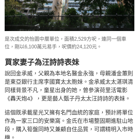
是次成交的怡園中層單位，面積2,529方呎，連同一個車
位，剛以6,100萬元易手，呎價約24,120元。
買家妻子為汪詩詩表妹
說回金承威，父親為本地名醫金永強，母親潘金蕙則
是東亞銀行主席李國寶太太胞妹。金承威太太湛琪清
同樣背景不凡，童星出身的她，曾參演荷里活電影
《轟天炮4》，更是藝人甄子丹太太汪詩詩的表妹。
這個既承載星光又擁有名門血統的家庭，預計將單位
作為一家三口的安樂窩。金氏在市場整固期進駐山地
段，購入筍盤同時又兼顧自住品質，可謂精明入市時
機。