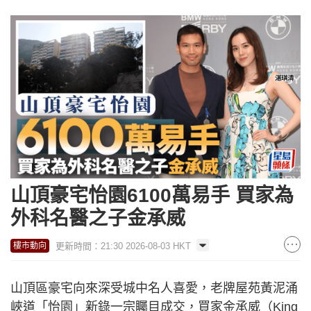
山頂豪宅怡園6100萬易手 買家為
外科名醫之子金承威
更新時間：21:30 2026-08-03 HKT
樓市動向
山頂區豪宅向來深受城中名人喜愛，老牌屋苑黃泥涌
峽道「怡園」新錄一宗矚目成交，買家金承威（King