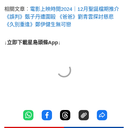
相關文章︰
電影上映時間2024｜12月聖誕檔期推介
《誤判》甄子丹遭圍毆 《爸爸》劉青雲探討慈悲
《久別重逢》鄭伊健生無可戀
↓立即下載星島頭條App↓