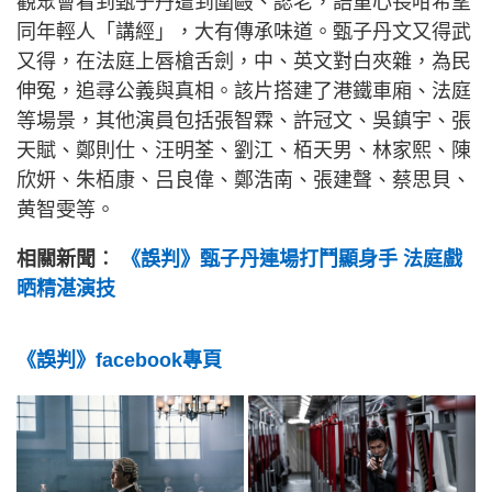
觀眾會看到甄子丹遭到圍毆、認老，語重心長咁希望
同年輕人「講經」，大有傳承味道。甄子丹文又得武
又得，在法庭上唇槍舌劍，中、英文對白夾雜，為民
伸冤，追尋公義與真相。該片搭建了港鐵車廂、法庭
等場景，其他演員包括張智霖、許冠文、吳鎮宇、張
天賦、鄭則仕、汪明荃、劉江、栢天男、林家熙、陳
欣妍、朱栢康、吕良偉、鄭浩南、張建聲、蔡思貝、
黄智雯等。
相關新聞︰
《誤判》甄子丹連場打鬥顯身手 法庭戲
晒精湛演技
《誤判》facebook專頁