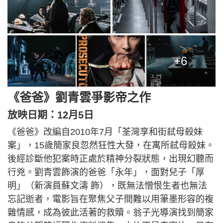
+6
《爸爸》劉青雲爭影帝之作
放映日期：12月5日
《爸爸》改編自2010年7月「荃灣享和街弒母殺妹
案」，15歲簡家良忽然狂性大發，在寓所弒母殺妹。
後經診斷他犯案時正處於精神分裂狀態，出現幻聽而
行兇。劉青雲飾演的爸爸「永年」，面對兒子「厚
明」（新演員蘇文濤 飾），既無法憎恨生者也無法
忘記逝者，電影旨在聚焦父子間難以用筆墨形容的複
雜情感，成為彼此活著的救贖。翁子光導演找到簡家