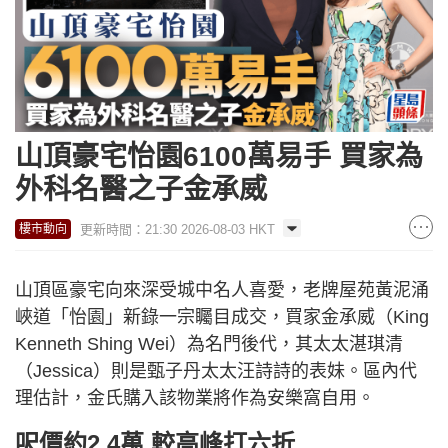
山頂豪宅怡園6100萬易手 買家為
外科名醫之子金承威
更新時間：21:30 2026-08-03 HKT
樓市動向
山頂區豪宅向來深受城中名人喜愛，老牌屋苑黃泥涌
峽道「怡園」新錄一宗矚目成交，買家金承威（King
Kenneth Shing Wei）為名門後代，其太太湛琪清
（Jessica）則是甄子丹太太汪詩詩的表妹。區內代
理估計，金氏購入該物業將作為安樂窩自用。
呎價約2.4萬 較高峰打六折