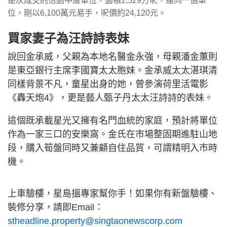
是次成交的怡園中層單位，面積2,529方呎，連同一個車
位，剛以6,100萬元易手，呎價約24,120元。
買家妻子為汪詩詩表妹
說回金承威，父親為本地名醫金永強，母親潘金蕙則
是東亞銀行主席李國寶太太胞妹。金承威太太湛琪清
同樣背景不凡，童星出身的她，曾參演荷里活電影
《轟天炮4》，更是藝人甄子丹太太汪詩詩的表妹。
這個既承載星光又擁有名門血統的家庭，預計將單位
作為一家三口的安樂窩。金氏在市場整固期進駐山地
段，購入筍盤同時又兼顧自住品質，可謂精明入市時
機。
上車驗樓，星島搵專家幫你手！如果你有新盤驗樓、
裝修分享，請即Email：
stheadline.property@singtaonewscorp.com