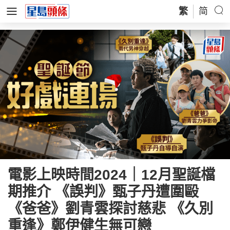
繁
简
電影上映時間2024｜12月聖誕檔
期推介 《誤判》甄子丹遭圍毆
《爸爸》劉青雲探討慈悲 《久別
重逢》鄭伊健生無可戀