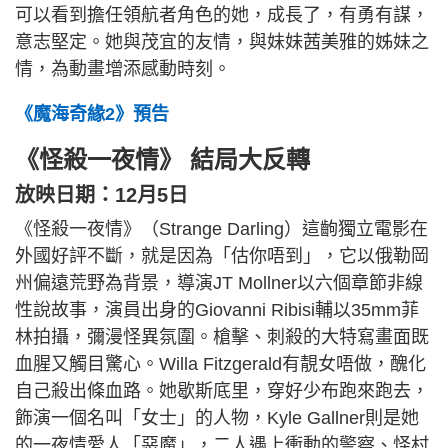
可以看到擔任領航者角色的她，成長了，有勇有謀，
意志堅定。她與茂宜的友情，與妹妹茜美雅的姊妹之
情，為動畫增添感動時刻。
《魔海奇緣2》預告
《怪殺一夜情》 結局大反轉
放映日期：12月5日
《怪殺一夜情》（Strange Darling）這齣獨立電影在
外國好評不斷，就是因為「估你唔到」，它以俄勒岡
州偏遠荒野為背景，導演JT Mollner以六個章節非線
性說故事，演員出身的Giovanni Ribisi輔以35mm菲
林拍攝，彌漫怪異氛圍。槍擊、刺殺的大特寫畫面既
血腥又觸目驚心。Willa Fitzgerald有靚女唔做，醜化
自己殺出條血路。她歇斯底里，穿好少布跑來跑去，
飾演一個名叫「女士」的人物，Kyle Gallner則是她
的一夜情愛人「惡魔」，二人遇上衝動的警察、怪村