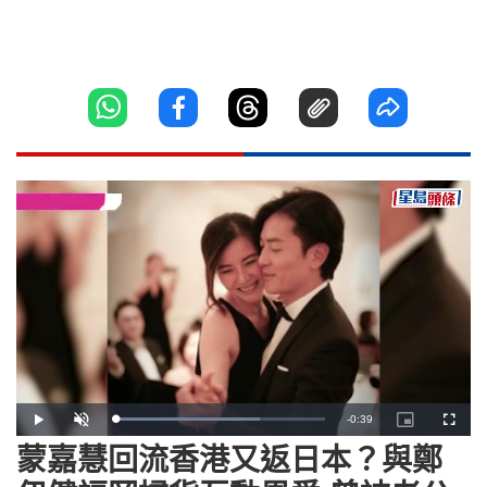
Remaining
-
0:39
Loaded
:
Play
Unmute
Picture-
Fullscr
69.16%
in-
Picture
蒙嘉慧回流香港又返日本？與鄭
Time