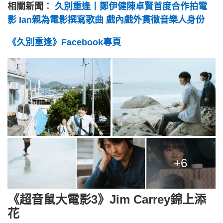
相關新聞︰
久別重逢丨鄭伊健陳卓賢首度合作拍電
影 Ian親為電影撰寫歌曲 戲內戲外貫徹音樂人身份
《久別重逢》Facebook專頁
+6
《超音鼠大電影3》Jim Carrey錦上添
花