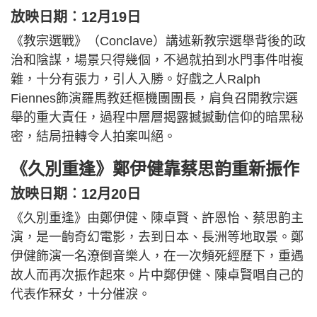
放映日期︰12月19日
《教宗選戰》（Conclave）講述新教宗選舉背後的政
治和陰謀，場景只得幾個，不過就拍到水門事件咁複
雜，十分有張力，引人入勝。好戲之人Ralph
Fiennes飾演羅馬教廷樞機團團長，肩負召開教宗選
舉的重大責任，過程中層層揭露撼撼動信仰的暗黑秘
密，結局扭轉令人拍案叫絕。
《久別重逢》鄭伊健靠蔡思韵重新振作
放映日期︰12月20日
《久別重逢》由鄭伊健、陳卓賢、許恩怡、蔡思韵主
演，是一齣奇幻電影，去到日本、長洲等地取景。鄭
伊健飾演一名潦倒音樂人，在一次頻死經歷下，重遇
故人而再次振作起來。片中鄭伊健、陳卓賢唱自己的
代表作冧女，十分催淚。