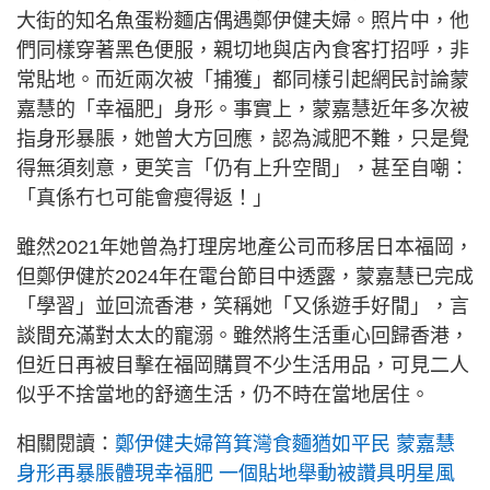
大街的知名魚蛋粉麵店偶遇鄭伊健夫婦。照片中，他
們同樣穿著黑色便服，親切地與店內食客打招呼，非
常貼地。而近兩次被「捕獲」都同樣引起網民討論蒙
嘉慧的「幸福肥」身形。事實上，蒙嘉慧近年多次被
指身形暴脹，她曾大方回應，認為減肥不難，只是覺
得無須刻意，更笑言「仍有上升空間」，甚至自嘲：
「真係冇乜可能會瘦得返！」
雖然2021年她曾為打理房地產公司而移居日本福岡，
但鄭伊健於2024年在電台節目中透露，蒙嘉慧已完成
「學習」並回流香港，笑稱她「又係遊手好閒」，言
談間充滿對太太的寵溺。雖然將生活重心回歸香港，
但近日再被目擊在福岡購買不少生活用品，可見二人
似乎不捨當地的舒適生活，仍不時在當地居住。
相關閱讀：
鄭伊健夫婦筲箕灣食麵猶如平民 蒙嘉慧
身形再暴脹體現幸福肥 一個貼地舉動被讚具明星風