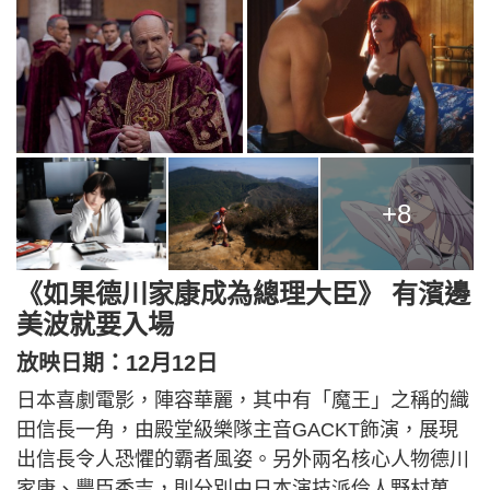
+8
《如果德川家康成為總理大臣》 有濱邊
美波就要入場
放映日期：12月12日
日本喜劇電影，陣容華麗，其中有「魔王」之稱的織
田信長一角，由殿堂級樂隊主音GACKT飾演，展現
出信長令人恐懼的霸者風姿。另外兩名核心人物德川
家康、豐臣秀吉，則分別由日本演技派伶人野村萬