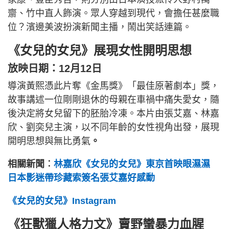
齋、竹中直人飾演。眾人穿越到現代，會擔任甚麼職
位？濱邊美波扮演新聞主播，鬧出笑話連篇。
《女兒的女兒》展現女性開明思想
放映日期：12月12日
導演黃熙憑此片奪《金馬獎》「最佳原著劇本」獎，
故事講述一位剛剛退休的母親在車禍中痛失愛女，隨
後決定將女兒留下的胚胎冷凍。本片由張艾嘉、林嘉
欣、劉奕兒主演，以不同年齡的女性視角出發，展現
開明思想與無比勇氣
。
相關新聞︰
林嘉欣《女兒的女兒》東京首映眼濕濕
日本影迷帶珍藏索簽名張艾嘉好感動
《女兒的女兒》Instagram
《狂獸獵人格力文》賣野蠻暴力血腥