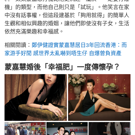
機」的類型，而他自己則只是「試玩」。他笑言在家
中沒有話事權，但這段建基於「夠用就得」的簡單人
生觀和相似興趣的婚姻，讓他們即使沒有子女，生活
依然充滿樂趣和幸福感。
相關閱讀：
鄭伊健證實蒙嘉慧居日3年回流香港：而
家游手好閒 感世界太亂嚇到唔生仔 自爆曾負資產
蒙嘉慧婚後「幸福肥」一度傳懷孕？