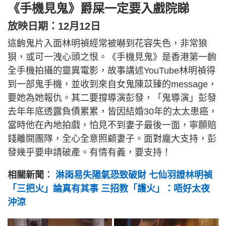
《手機見鬼》爵屎一定要入戲院睇
放映日期：12月12日
這齣鬼片入面林明禎經常被嚇到花容失色，非常狼
狽，或可一洩心頭之恨。《手機見鬼》是香港第一齣
全手機拍攝的靈異電影，故事講述YouTube林明禎得
到一部鬼手機，並收到來自女鬼陳苡臻的message，
要她為她報仇。其二要撐導演彭發，「鬼導演」彭發
去年年底透露負債累累，皆因結婚30年的太太患癌，
當時他在內地拍戲，怕見不到妻子最後一面，寧願賠
錢離開團隊，全心全意照顧妻子。面對龐大支持，彭
發幾乎要申請破產。有情有義，要支持！
相關新聞︰
淋雨易失陽氣恐致破財 七仙羽證林明禎
「三把火」論真有其事 三招教「護火」：唔好太夜
沖涼