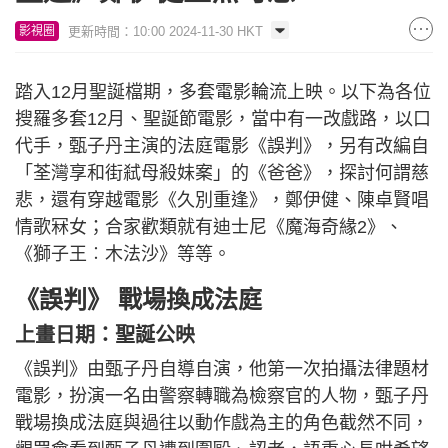
更新時間：10:00 2024-11-30 HKT
影視圈
踏入12月聖誕檔期，多套電影輪流上映。以下為各位
搜羅多套12月、聖誕節電影，當中有一改戲路，以口
代手，甄子丹主演的法庭電影《誤判》，另有改編自
「荃灣享和街弒母殺妹案」的《爸爸》，探討何謂慈
悲，還有穿越電影《久別重逢》，鄭伊健、陳卓賢唱
情歌冧女；合家歡類就有迪士尼《魔海奇緣2》、
《獅子王︰木法沙》等等。
《誤判》 戰場換成法庭
上畫日期：聖誕公映
《誤判》由甄子丹自導自演，他第一次拍攝法律題材
電影，扮演一名由警察轉職為檢察官的人物，甄子丹
戰場換成法庭與過往以動作戲為主的角色截然不同，