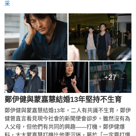
采
+27
鄭伊健與蒙嘉慧結婚13年堅持不生育
鄭伊健與蒙嘉慧結婚13年，二人有共識不生育，鄭伊
健曾直言看見現今社會的新聞便會卻步。雖然沒有為
人父母，但他們有共同的興趣——打機。鄭伊健爆
料，太太蒙嘉慧打機比他更沉迷，屬於「一定要打爆