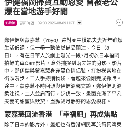
伊健福岡掃貨互動恩愛 曾被老公
爆在當地游手好閒
更新時間：09:00 2026-08-09 HKT
影視圈
鄭伊健與蒙嘉慧（Yoyo）這對圈中模範夫妻近年雖然
生活低調，但一舉一動依然備受關注。今日（8
日），有在日華人於網上曝光一段7月初於日本福岡
拍攝的車Cam影片，意外捕捉到兩夫婦的身影。影片
中，鄭伊健與蒙嘉慧身穿黑色情侶裝，打扮樸素地在
街頭漫步。二人手持購物袋，看起來像剛完成採購。
途中，蒙嘉慧不時回頭與伊健溫馨交談，鄭伊健則溫
柔注視，二人並肩而行，步伐一致，畫面充滿了平凡
夫妻的甜蜜與默契，盡顯歲月靜好的恩愛模樣。
蒙嘉慧回流香港 「幸福肥」再成焦點
除了日本的影片外，最近也有香港網民再於筲箕灣東