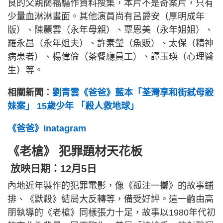
良的父親簡福驅作資料搜集，本片不是奇案片，只有
少量血淋淋畫面。其他演員尚有呂爵安（厚明成年
版）、陳麗雲（永年母親）、覃恩美（永年姐姐）、
羅永昌（永年姐夫）、許素瑩（魚販）、太保（精神
病患者）、楊偉倫（茶餐廳員工）、譚玉瑛（心理醫
生）等。
相關新聞︰
劉青雲《爸爸》藍本「荃灣享和街弒母殺
妹案」 15歲少年 「殺人救地球」
《爸爸》Inatagram
《老槍》 犯罪題材天花板
放映日期：12月5日
內地近年製作的犯罪電影，像《孤注一擲》的故事鋪
排、《默殺》結局大反轉等，備受好評。這一齣由高
朋執導的《老槍》同樣張力十足，故事以1980年代初