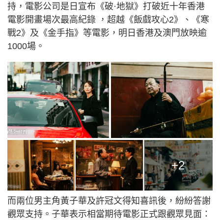
持，電影公司是日宣布《破·地獄》打破近十年香港
電影開畫場次最高紀錄 ，超越《飯戲攻心2》、《寒
戰2》及《金手指》等電影，明日香港及澳門放映逾
1000場。
+2
而兩位男主角黃子華及許冠文得知喜訊後，紛紛答謝
觀眾支持。子華表示相當期待電影正式跟觀眾見面：