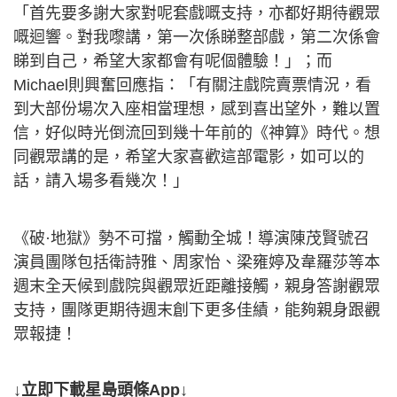
「首先要多謝大家對呢套戲嘅支持，亦都好期待觀眾
嘅迴響。對我嚟講，第一次係睇整部戲，第二次係會
睇到自己，希望大家都會有呢個體驗！」；而
Michael則興奮回應指：「有關注戲院賣票情況，看
到大部份場次入座相當理想，感到喜出望外，難以置
信，好似時光倒流回到幾十年前的《神算》時代。想
同觀眾講的是，希望大家喜歡這部電影，如可以的
話，請入場多看幾次！」
《破·地獄》勢不可擋，觸動全城！導演陳茂賢號召
演員團隊包括衛詩雅、周家怡、梁雍婷及韋羅莎等本
週末全天候到戲院與觀眾近距離接觸，親身答謝觀眾
支持，團隊更期待週末創下更多佳績，能夠親身跟觀
眾報捷！
↓立即下載星島頭條App↓