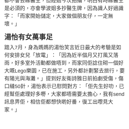
都不會去睇醫生，但經過今次拍攝，明白有時睇醫生
是必須的，亦會學波姐多抄醫生牌，因為識人好過識
字：「而家開始儲定，大家做個朋友仔，一定無
壞。」
湯怡有女萬事足
踏入7月，身為媽媽的湯怡笑言近日最大的考驗是如
何安排女兒「放電」：「因為近半個月又打風又落
雨，好多室外活動都做唔到，而家同佢諗住砌一個好
大嘅Lego樂園，已在施工，另外都計劃緊去旅行，要
有陽光與海灘。」提到好友衛詩雅日前拍劇受傷，傷
口縫50針，湯怡表示已慰問對方：「佢先生好叻，已
經幫佢處理好多嘢，大家都唔需要太擔心，我有send
訊息畀佢，相信佢都想快啲好番，復工出嚟見大
家。」