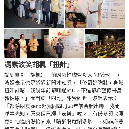
馮素波笑胡楓「扭計」
提到修哥（胡楓）日前因急性膽管炎入院昏迷4日，
波姐表示也是透過新聞才知悉，「修哥好強壯，身體
扭吓計啫，我幾年前都瞓過ICU，不過都希望修哥身
體健康。」而對於「四哥」謝賢離世，波姐表示：
「都係朋友send返我同四哥60年前合照出嚟，我問
咩事先知，原來佢已經『安樂』咗。」有份參與《腰
豆》拍攝的湯怡向來「唔舒服就瞓多啲」，如非必要