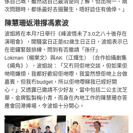
係自己嘅，雖然話自己最清楚同了解，但出現一、兩
次問題時，都係最好去搵醫生，唔好諗住有僥倖。」
陳慧珊返港撐馮素波
波姐將在本月7日舉行《峰波情未了3.0之八十後存在
演唱會》，開騷當日正是82歲生日正日，波姐表示已
在密鑼緊鼓排練，問到有否邀請「孫仔」
Lokman（楊樂文）與AK（江爗生）（合作拍攝劇集
《繩角》），波姐說：「又冇同佢哋交談，但如果佢
哋唔嫌煩，我都好歡迎佢哋嚟，我當然想佢哋上台做
嘉賓，但我冇budget，所以佢哋嚟睇我已經好開
心。」又透露已邀請不少好友，當中包括二公主沈芝
華、金牌監製梅小青，而身在內地工作的陳慧珊亦答
應會回港捧場，令波姐十分開心。