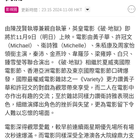
更新時間：23:15 2024-11-08 HKT
影視圈
由陳茂賢執導兼親自執筆，英皇電影《破·地獄》即
將於11月9日（明日）上映。電影由黃子華、許冠文
（Michael）、衛詩雅（Michelle）、朱栢康及周家怡
領銜主演，秦沛、金燕玲、韋羅莎、梁雍婷、白只、
鍾雪瑩等聯合演出。《破·地獄》相繼於夏威夷國際
電影節、香港亞洲電影節及東京國際電影節口碑爆
發，國際最權威電影雜誌之一《Variety》更力讚黃子
華和許冠文的對戲為觀眾帶來享受，而二人在電影中
亦作出有趣的交流；至於雜誌同樣力讚衛詩雅表現出
色，細緻演繹出角色的挫折與失望，更為電影留下令
人難以忘懷的場面。
電影深得觀眾愛戴，較早前連續兩星期優先場所有場
次秒速爆滿。而電影同樣深受全港澳各大院線鼎力支