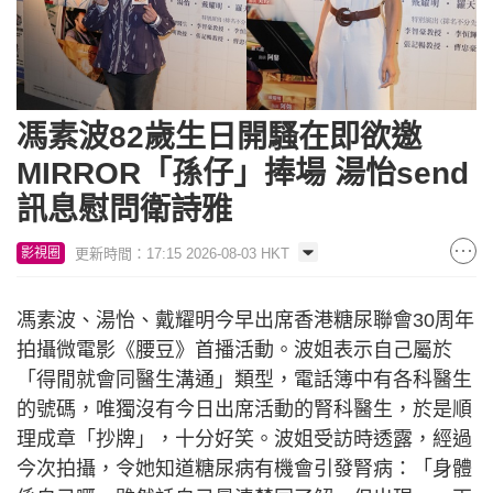
馮素波82歲生日開騷在即欲邀
MIRROR「孫仔」捧場 湯怡send
訊息慰問衛詩雅
更新時間：17:15 2026-08-03 HKT
影視圈
馮素波、湯怡、戴耀明今早出席香港糖尿聯會30周年
拍攝微電影《腰豆》首播活動。波姐表示自己屬於
「得閒就會同醫生溝通」類型，電話簿中有各科醫生
的號碼，唯獨沒有今日出席活動的腎科醫生，於是順
理成章「抄牌」，十分好笑。波姐受訪時透露，經過
今次拍攝，令她知道糖尿病有機會引發腎病：「身體