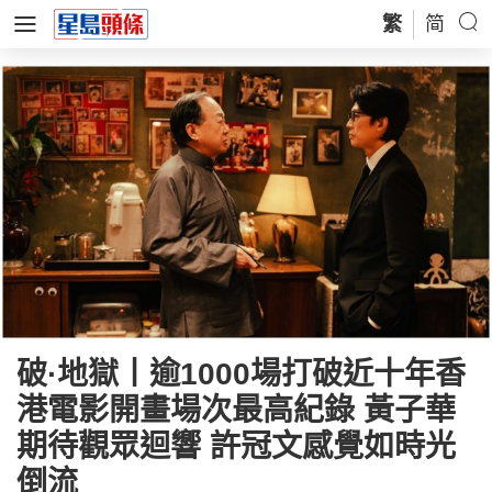
繁
简
破·地獄丨逾1000場打破近十年香
港電影開畫場次最高紀錄 黃子華
期待觀眾迴響 許冠文感覺如時光
倒流