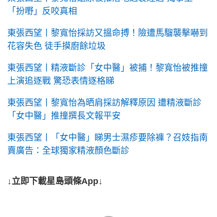
「扮嘢」反咬真相
東張西望丨黎寬怡採訪又搵命搏！險遭馬騮襲擊嚇到
花容失色 徒手摸廚餘垃圾
東張西望丨精液斷診「女中醫」被捕！黎寬怡被推撞
上演追逐戰 驚恐表情逐格睇
東張西望丨黎寬怡為晒肩採訪解釋原因 遭精液斷診
「女中醫」推撞撰長文報平安
東張西望丨「女中醫」睇男士濕疹要除褲？召妓指南
賣廣告：全球獨家精液顏色斷診
↓立即下載星島頭條App↓