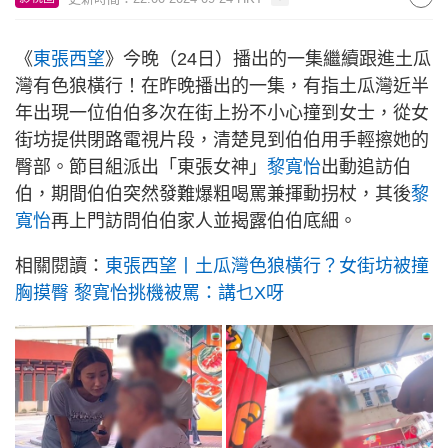
《
東張西望
》今晚（24日）播出的一集繼續跟進土瓜
灣有色狼橫行！在昨晚播出的一集，有指土瓜灣近半
年出現一位伯伯多次在街上扮不小心撞到女士，從女
街坊提供閉路電視片段，清楚見到伯伯用手輕擦她的
臀部。節目組派出「東張女神」
黎寬怡
出動追訪伯
伯，期間伯伯突然發難爆粗喝罵兼揮動拐杖，其後
黎
寬怡
再上門訪問伯伯家人並揭露伯伯底細。
相關閱讀：
東張西望丨土瓜灣色狼橫行？女街坊被撞
胸摸臀 黎寬怡挑機被罵：講乜X呀