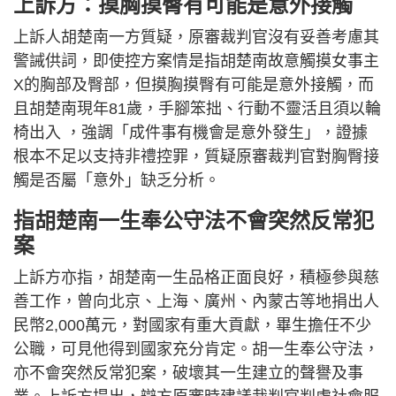
上訴方：摸胸摸臀有可能是意外接觸
上訴人胡楚南一方質疑，原審裁判官沒有妥善考慮其
警誡供詞，即使控方案情是指胡楚南故意觸摸女事主
X的胸部及臀部，但摸胸摸臀有可能是意外接觸，而
且胡楚南現年81歲，手腳笨拙、行動不靈活且須以輪
椅出入 ，強調「成件事有機會是意外發生」，證據
根本不足以支持非禮控罪，質疑原審裁判官對胸臀接
觸是否屬「意外」缺乏分析。
指胡楚南一生奉公守法不會突然反常犯
案
上訴方亦指，胡楚南一生品格正面良好，積極參與慈
善工作，曾向北京、上海、廣州、內蒙古等地捐出人
民幣2,000萬元，對國家有重大貢獻，畢生擔任不少
公職，可見他得到國家充分肯定。胡一生奉公守法，
亦不會突然反常犯案，破壞其一生建立的聲譽及事