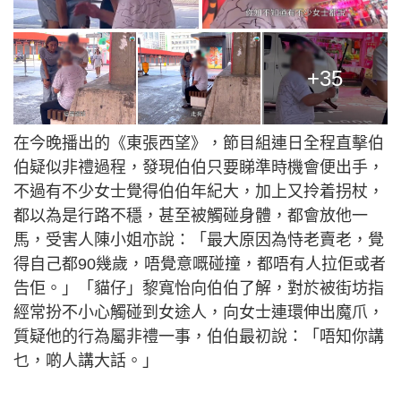
+35
在今晚播出的《東張西望》，節目組連日全程直擊伯
伯疑似非禮過程，發現伯伯只要睇準時機會便出手，
不過有不少女士覺得伯伯年紀大，加上又拎着拐杖，
都以為是行路不穩，甚至被觸碰身體，都會放他一
馬，受害人陳小姐亦說：「最大原因為恃老賣老，覺
得自己都90幾歲，唔覺意嘅碰撞，都唔有人拉佢或者
告佢。」「貓仔」黎寬怡向伯伯了解，對於被街坊指
經常扮不小心觸碰到女途人，向女士連環伸出魔爪，
質疑他的行為屬非禮一事，伯伯最初說：「唔知你講
乜，啲人講大話。」