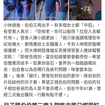
+21
小休過後，伯伯又再出手，有多個女士都「中招」，
有受害人表示：「佢咁老，你可以點呀？拉佢入去都
冇用。」受害人陳小姐更說：「我只係強調唔理佢年
紀有幾大，都唔應該土去騷擾人，令到人哋唔舒服嘅
保護網。」而大律師陸偉雄反而覺得受害人應該報警
求助：「即使告唔到，當佢知道警察會截停佢，希望
佢醒覺而收手，如果你容忍，會畀到一個錯誤嘅訊
息，伯伯會以為佢嘅行為係冇問題，咪會變本加
厲。」後來「貓仔」黎寬怡到伯伯的家中，將伯伯的
片段給他的兒子看，希望正視伯伯的問題，伯伯的兒
子相信爸爸的為人是不會非禮人，伯伯今年87歲，曾
經三次進出醫院，行動有點不便。」