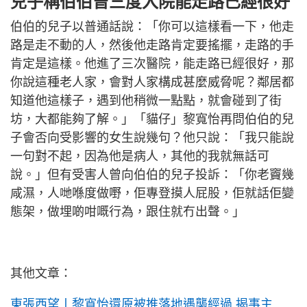
兒子稱伯伯曾三度入院能走路已經很好
伯伯的兒子以普通話說：「你可以這樣看一下，他走
路是走不動的人，然後他走路肯定要搖擺，走路的手
肯定是這樣。他進了三次醫院，能走路已經很好，那
你說這種老人家，會對人家構成甚麼威脅呢？鄰居都
知道他這樣子，遇到他稍微一點點，就會碰到了街
坊，大都能夠了解。」「貓仔」黎寬怡再問伯伯的兒
子會否向受影響的女生說幾句？他只說：「我只能說
一句對不起，因為他是病人，其他的我就無話可
說。」但有受害人曾向伯伯的兒子投訴：「你老竇幾
咸濕，人哋喺度做嘢，佢專登摸人屁股，佢就話佢變
態架，做埋啲咁嘅行為，跟住就冇出聲。」
其他文章：
東張西望丨黎寬怡還原被推落地遇襲經過 揭事主