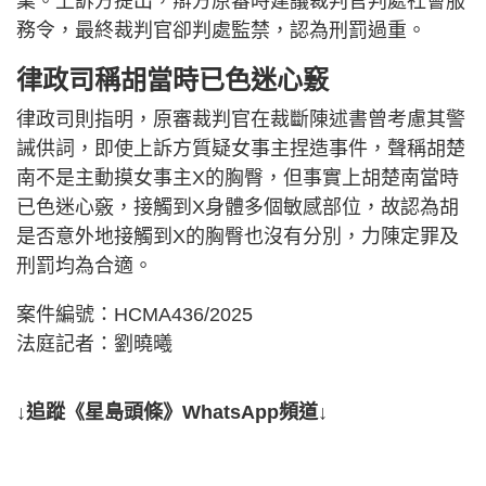
業。上訴方提出，辯方原審時建議裁判官判處社會服
務令，最終裁判官卻判處監禁，認為刑罰過重。
律政司稱胡當時已色迷心竅
律政司則指明，原審裁判官在裁斷陳述書曾考慮其警
誡供詞，即使上訴方質疑女事主捏造事件，聲稱胡楚
南不是主動摸女事主X的胸臀，但事實上胡楚南當時
已色迷心竅，接觸到X身體多個敏感部位，故認為胡
是否意外地接觸到X的胸臀也沒有分別，力陳定罪及
刑罰均為合適。
案件編號：HCMA436/2025
法庭記者：劉曉曦
↓追蹤《星島頭條》WhatsApp頻道↓