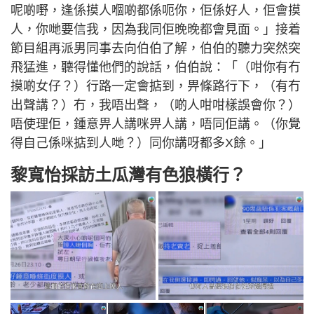
呢啲嘢，逢係摸人嗰啲都係呃你，佢係好人，佢會摸
人，你哋要信我，因為我同佢晚晚都會見面。」接着
節目組再派男同事去向伯伯了解，伯伯的聽力突然突
飛猛進，聽得懂他們的說話，伯伯說：「（咁你有冇
摸啲女仔？）行路一定會掂到，畀條路行下，（有冇
出聲講？）冇，我唔出聲，（啲人咁咁樣誤會你？）
唔使理佢，鍾意畀人講咪畀人講，唔同佢講。（你覺
得自己係咪掂到人哋？）同你講呀都多X餘。」
黎寬怡採訪土瓜灣有色狼橫行？