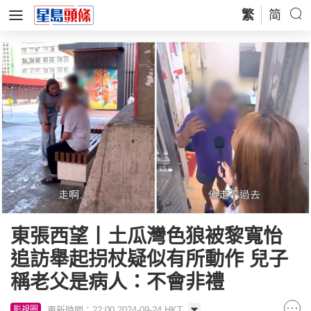
繁
简
東張西望丨土瓜灣色狼被黎寬怡
追訪舉起拐杖疑似有所動作 兒子
稱老父是病人：不會非禮
更新時間：22:00 2024-09-24 HKT
影視圈