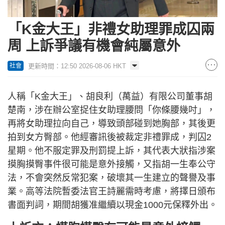
「K金大王」非禮女助理罪成囚兩
周 上訴爭議有機會純屬意外
更新時間：12:50 2026-08-06 HKT
社會
人稱「K金大王」、胡良利（萬益）有限公司董事胡
楚南，涉在辦公室捉住女助理腰問「你條腰幾吋」，
再將女助理拉向自己，導致頭部碰到她胸部，其後更
拍到女方臀部。他經審訊後被裁定非禮罪成，判囚2
星期。他不服定罪及刑罰提上訴，其代表大狀指涉案
摸胸摸臀事件很可能是意外接觸，又指胡一生奉公守
法，不會突然反常犯案，破壞其一生建立的聲譽及事
業。高等法院暫委法官王詩麗需時考慮，將擇日頒布
書面判詞，期間胡獲准繼續以現金1000元保釋外出。