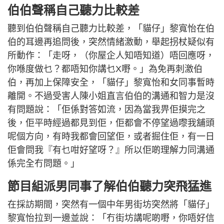
伯伯聲稱自己聽力比較差
聽到伯伯聲稱自己聽力比較差，「貓仔」黎寬怡在伯
伯的耳邊再追問後，突然情緒激動，舉起拐杖疑似有
所動作：「走呀，（你屋企人知唔知道）唔回應呀，
你喺度做乜？都唔知你講乜X嘢。」為免再刺激伯
伯，再加上保障安全，「貓仔」黎寬怡和女同事暫時
離開。不過受害人陳小姐直言伯伯的溝通和智力是沒
有問題說：「佢係對答如流，因為當我畀佢摸完之
後，佢平時經過都見到佢，佢都會不停望過嚟我舖頭
呢個方向，有時我都會回望佢，或者掘住佢，有一日
佢會問我『有乜咁好望呀？』所以佢啲理解力同溝通
係完全冇問題。」
節目組派男同事了解伯伯聽力突飛猛進
在採訪期間，突然有一個中年男街坊突然將「貓仔」
黎寬怡拉到一邊並說：「冇街坊講呢啲嘢，你唔好信