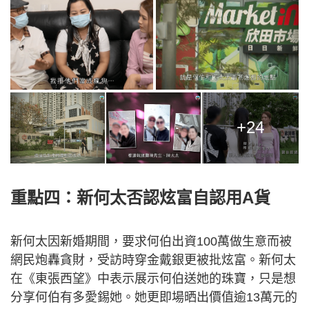
+24
重點四：新何太否認炫富自認用A貨
新何太因新婚期間，要求何伯出資100萬做生意而被
網民炮轟貪財，受訪時穿金戴銀更被批炫富。新何太
在《東張西望》中表示展示何伯送她的珠寶，只是想
分享何伯有多愛錫她。她更即場晒出價值逾13萬元的