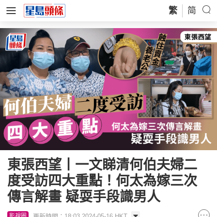
繁
简
東張西望丨一文睇清何伯夫婦二
度受訪四大重點！何太為嫁三次
傳言解畫 疑耍手段識男人
更新時間：18:03 2024-05-16 HKT
影視圈