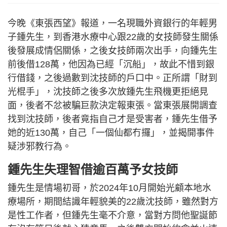
今晚《東張西望》報道，一名現職外資銀行的年輕男
子鍾先生，到香港水療中心跟22歲的女技師發生關係
後發展成情侶關係，之後女技師兩次出手，向鍾先生
前後借128萬，他因為已經「沉船」，故此不惜到銀
行借錢，之後過數到沈技師的戶口中。正所謂「財到
光棍手」，沈技師之後多次放鍾先生飛機更拒絕見
面，後者不忿被騙巨款決定報東張。當東張展開調查
找到沈技師，後者竟指自己才是受害者，鍾先生借予
她的近130萬，自己「一個仙都冇攞」，並揭開事件
疑涉邪教行為。
鍾先生失理智借逾百萬予女技師
鍾先生是情場初哥，於2024年10月開始光顧本地水
療場所，期間結識年輕貌美的22歲沈技師，雖然對方
是性工作者，但鍾先生毫不介意，當對方問他聖誕節