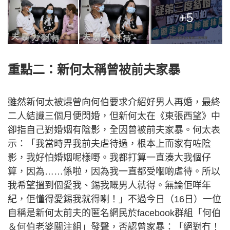
+5
重點二：新何太稱曾被前夫家暴
雖然新何太被爆曾向何伯要求介紹好男人再婚，最終
二人結識三個月便閃婚，但新何太在《東張西望》中
卻指自己對婚姻有陰影，全因曾被前夫家暴。何太表
示：「我當時畀我前夫虐待過，根本上而家有咗陰
影，我好怕婚姻呢樣嘢。我都打算一直湊大我個仔
算，因為……係啦，因為我一直都受嗰啲虐待。所以
我希望搵到個愛我、錫我嘅男人就得。無論佢咩年
紀，佢懂得愛錫我就得喇！」不過今日（16日）一位
自稱是新何太前夫的匿名網民於facebook群組「何伯
＆何伯老婆關注組」發聲，否認曾家暴：「絕對冇！