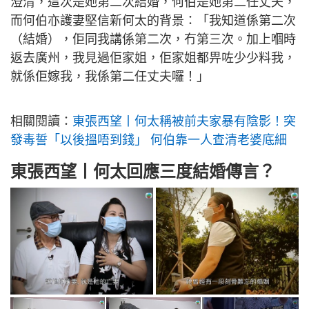
澄清，這次是她第二次結婚，何伯是她第二任丈夫，
而何伯亦護妻堅信新何太的背景：「我知道係第二次
（結婚），佢同我講係第二次，冇第三次。加上嗰時
返去廣州，我見過佢家姐，佢家姐都畀咗少少料我，
就係佢嫁我，我係第二任丈夫囉！」
相關閱讀：
東張西望丨何太稱被前夫家暴有陰影！突
發毒誓「以後搵唔到錢」 何伯靠一人查清老婆底細
東張西望丨何太回應三度結婚傳言？