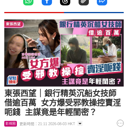
東張西望｜銀行精英沉船女技師
借逾百萬 女方爆受邪教操控賣淫
呃錢 主謀竟是年輕閨密？
更新時間：21:11 2026-08-03 HKT
影視圈