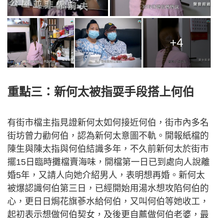
+4
重點三：新何太被指耍手段搭上何伯
有街市檔主指見證新何太如何接近何伯，街市內多名
街坊曾力勸何伯，認為新何太意圖不軌。開報紙檔的
陳生與陳太指與何伯結識多年，不久前新何太於街市
擺15日臨時攤檔賣海味，開檔第一日已到處向人說離
婚5年，又請人向她介紹男人，表明想再婚。新何太
被爆認識何伯第三日，已經開始用湯水想攻陷何伯的
心，更日日焗花旗蔘水給何伯，又叫何伯等她收工，
起初表示想做何伯契女，及後更自薦做何伯老婆，最