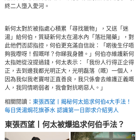
終二人墮入愛河。
新何太對於被指處心積累「尋找獵物」，又送「迷
湯」給何伯，質疑新何太在湯水內「落壯陽藥」，對
此他們否認指控，何伯更充滿自信說：「啲後生仔唔
夠我嚟呀！假嘅咩？你睇我身體。」何伯亦維護新何
太指她從沒提過錢，何太表示：「我份人行得正企得
正，去到邊我都光明正大，光明磊落（嘅）一個人，
因為我似我老竇咁正直善良，我只係會去維護正義嘅
人，我同情啲弱者，我會對抗啲惡人。」
相關閱讀：
東張西望丨揭秘何太追求何伯4大手法！
每日煲湯焗花旗蔘水 認識第一日即求介紹男人
東張西望丨何太被爆追求何伯手法？