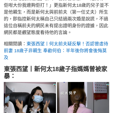
佢咁大份我邊夠佢打！」更指新何太18歲的兒子並不
是他親生，而是新何太與前前夫（第一任丈夫）所生
的，即指控新何太稱自己只結過兩次婚是說謊，不過
這位自稱前夫的網民未有提出證明身份的證據，因此
網民都是觀望態度看待他的言論。
相關閱讀：
東張西望丨何太前夫疑反擊！否認曾虐待
前妻 18歲子非親生 奉勸何伯：半年後你將會後悔莫
及
東張西望丨新何太18歲子指媽媽曾被家
暴：