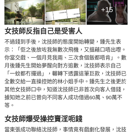
+15
女技師反指自己是受害人
不過錢到手後，沈技師的態度開始轉變，鍾先生表
示：「佢之後放咗我無數次飛機，又搵藉口唔出嚟。
你當交戲、一個月見我兩、三次食個飯都唔肯」。數
月後鍾先生開始夢醒向對方追數，沈技師表示自己
「一蚊都冇攞過」，輾轉下透露這筆巨款，沈技師已
全數交給一直操控她的林小姐手中。鍾先生之後更於
其他女技師口中，知道沈技師已非首次向客人借錢，
據知她之前已曾向不同客人成功借過60萬、90萬不
等。
女技師爆受操控賣淫呃錢
當東張成功聯絡沈技師，事情竟有戲劇化發展，沈技