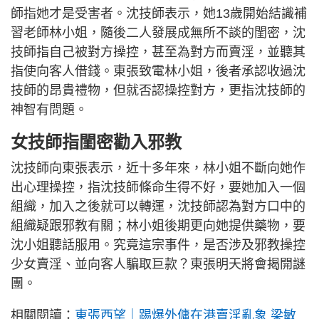
師指她才是受害者。沈技師表示，她13歲開始結識補
習老師林小姐，隨後二人發展成無所不談的閨密，沈
技師指自己被對方操控，甚至為對方而賣淫，並聽其
指使向客人借錢。東張致電林小姐，後者承認收過沈
技師的昂貴禮物，但就否認操控對方，更指沈技師的
神智有問題。
女技師指閨密勸入邪教
沈技師向東張表示，近十多年來，林小姐不斷向她作
出心理操控，指沈技師條命生得不好，要她加入一個
組織，加入之後就可以轉運，沈技師認為對方口中的
組織疑跟邪教有關；林小姐後期更向她提供藥物，要
沈小姐聽話服用。究竟這宗事件，是否涉及邪教操控
少女賣淫、並向客人騙取巨款？東張明天將會揭開謎
團。
相關閱讀：
東張西望｜踢爆外傭在港賣淫亂象 梁敏