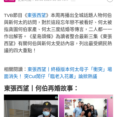
TVB節目《
東張西望
》本周再播出全城話題人物何伯
與新何太的訪問，對於這段忘年戀不被看好、何太被
指貪圖何伯家產、何太三度結婚等傳言，二人都一一
作出解答。《星島頭條》為讀者整合最新三集《東張
西望》有關何伯與新何太受訪內容，列出最受網民熱
議的四大重點！
相關閱讀：
東張西望丨終極版本何太母子「衝突」場
面消失！ 突Cut鬧仔「臨老入花叢」論掀熱議
東張西望丨何伯再婚故事：