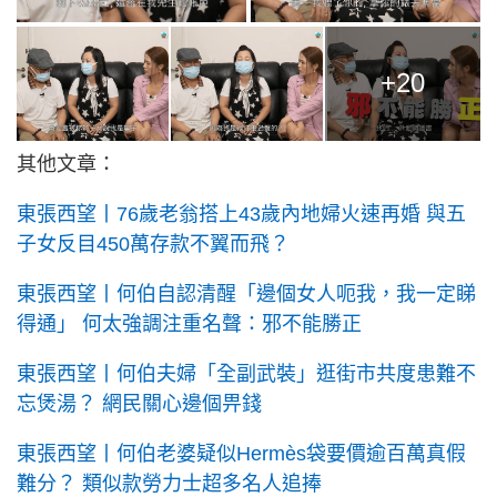
+20
其他文章：
東張西望丨76歲老翁搭上43歲內地婦火速再婚 與五
子女反目450萬存款不翼而飛？
東張西望丨何伯自認清醒「邊個女人呃我，我一定睇
得通」 何太強調注重名聲：邪不能勝正
東張西望丨何伯夫婦「全副武裝」逛街市共度患難不
忘煲湯？ 網民關心邊個畀錢
東張西望丨何伯老婆疑似Hermès袋要價逾百萬真假
難分？ 類似款勞力士超多名人追捧