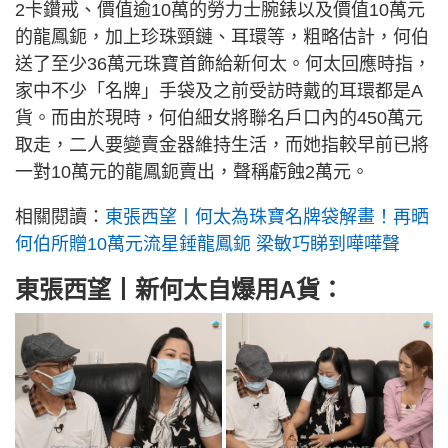
2卡鑽戒、價值逾10萬的勞力士腕錶以及價值10萬元
的龍鳳鈪，加上珍珠頸鏈、耳環等，粗略估計，何伯
送了至少36萬元珠寶首飾給新何太。何太回應時指，
家中不少「名牌」手袋及之前受訪時戴的耳環都是A
貨。而由於現時，何伯細女將聯名戶口內的450萬元
取走，二人要變賣金器維持生活，而她指較早前已將
一對10萬元的龍鳳鈪賣出，聲稱虧蝕2萬元。
相關閱讀：
東張西望丨何太為珠寶名牌袋解畫！再晒
何伯所贈10萬元流星錘龍鳳鈪 梁敏巧睇到嘩嘩聲
東張西望丨新何太自爆用A貨：