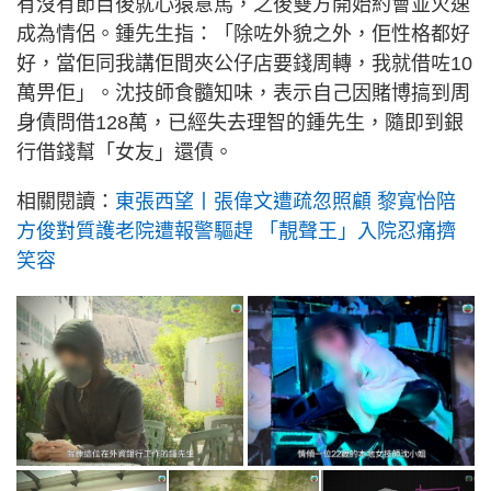
有沒有節目後就心猿意馬，之後雙方開始約會並火速
成為情侶。鍾先生指：「除咗外貌之外，佢性格都好
好，當佢同我講佢間夾公仔店要錢周轉，我就借咗10
萬畀佢」。沈技師食髓知味，表示自己因賭博搞到周
身債問借128萬，已經失去理智的鍾先生，隨即到銀
行借錢幫「女友」還債。
相關閱讀：
東張西望丨張偉文遭疏忽照顧 黎寬怡陪
方俊對質護老院遭報警驅趕 「靚聲王」入院忍痛擠
笑容