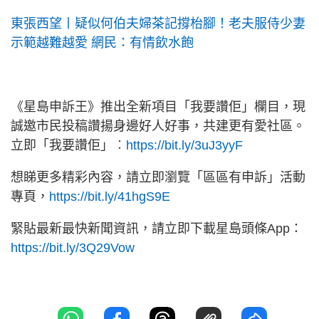
東張西望丨疑似何伯夫婦茶記撐枱腳！老夫服侍少妻
示範越難越愛 網民：有情飲水飽
《星島申訴王》推出全新項目「我要讚佢」欄目，現
誠邀市民投稿讚揚身邊好人好事，共建更有愛社區。
立即「我要讚佢」︰
https://bit.ly/3uJ3yyF
想睇更多精彩內容，請立即瀏覽「區區有申訴」活動
專頁，
https://bit.ly/41hgS9E
緊貼最新最快新聞資訊，請立即下載星島頭條App：
https://bit.ly/3Q29Vow