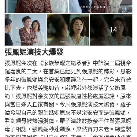
+14
張鳳妮演技大爆發
張鳳妮今次在《家族榮耀之繼承者》中飾演三屆視帝
羅嘉良的二太，在首集已經見到張鳳妮的踪影，息影
多年的張鳳妮與余安安和陳靜站在一起，完全未有被
比下去，依然美艷如昔，戲裡戲外都演活了少奶風
範！張鳳妮對余安安的囂張跋扈性格處處忍讓，原來
與當日嫁入丘家有關。今周張鳳妮演技大爆發，羅子
溢發現自己的親生媽媽原來不是余安安而是張鳳妮，
看到親母被熱湯燙傷，羅子溢終於按奈不住與張鳳妮
母子相認，張鳳妮秒速飆淚，果然寶刀未老。總監製