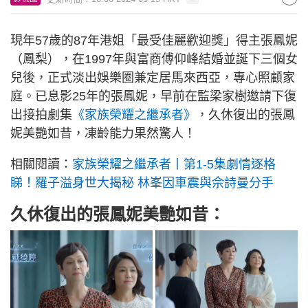
現年57歲的87年港姐「最受佳麗歡迎獎」得主張鳳妮
（鳳梨），在1997年與富商傅仰峰結婚並誕下三個女
兒後，正式淡出娛樂圈兼定居馬來西亞，專心照顧家
庭。已息影25年的張鳳妮，早前在監梁家樹邀請下復
出接拍劇集
《家族榮耀之繼承者》
，久休復出的張鳳
妮美艷如昔，凍齡能力果然驚人！
相關閱讀：
家族榮耀之繼承者丨第1-5集劇情逐格
睇！羅子溢身世大揭秘 林峯因車震與佘詩曼分手
久休復出的張鳳妮美艷如昔：