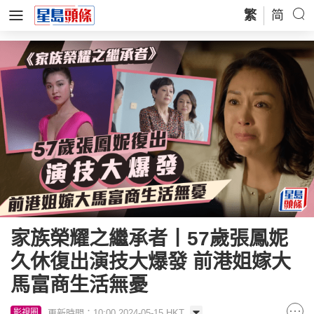
繁
简
家族榮耀之繼承者丨57歲張鳳妮
久休復出演技大爆發 前港姐嫁大
馬富商生活無憂
更新時間：10:00 2024-05-15 HKT
影視圈