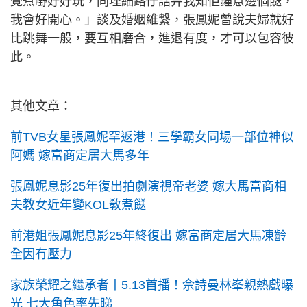
覺煮嘢好好玩，同埋細路仔話畀我知佢鍾意邊個餸，
我會好開心。」談及婚姻維繫，張鳳妮曾說夫婦就好
比跳舞一般，要互相磨合，進退有度，才可以包容彼
此。
其他文章：
前TVB女星張鳳妮罕返港！三學霸女同場一部位神似
阿媽 嫁富商定居大馬多年
張鳳妮息影25年復出拍劇演視帝老婆 嫁大馬富商相
夫教女近年變KOL敎煮餸
前港姐張鳳妮息影25年終復出 嫁富商定居大馬凍齡
全因冇壓力
家族榮耀之繼承者丨5.13首播！佘詩曼林峯親熱戲曝
光 七大角色率先睇