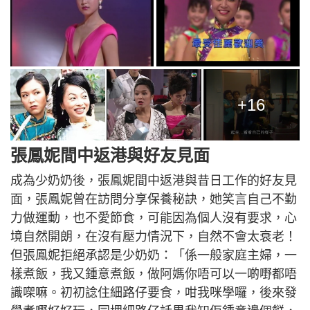
+16
張鳳妮間中返港與好友見面
成為少奶奶後，張鳳妮間中返港與昔日工作的好友見
面，張鳳妮曾在訪問分享保養秘訣，她笑言自己不勤
力做運動，也不愛節食，可能因為個人沒有要求，心
境自然開朗，在沒有壓力情況下，自然不會太衰老！
但張鳳妮拒絕承認是少奶奶：「係一般家庭主婦，一
樣煮飯，我又鍾意煮飯，做阿媽你唔可以一啲嘢都唔
識㗎嘛。初初諗住細路仔要食，咁我咪學囉，後來發