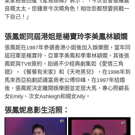
梁家樹曾回覆《星島頭條》表示：「今次佢會做羅嘉
良嘅太太，佢鍾意今次嘅角色！相信佢都想要挑戰一
下自己！」
張鳳妮同屆港姐是楊寶玲李美鳳林穎嫻
張鳳妮在1987年參選香港小姐後加入娛樂圈，當年同
屆冠軍是楊寶玲、亞軍李美鳳和季軍林穎嫻，其後張
鳳妮與TVB簽約，拍過不少經典劇集如《愛情三角
錯》、《餐餐有宋家》和《天地男兒》，在1996年到
馬來西亞拍劇認識富商老公傅仰峰，在1997年結婚
後，張鳳妮決定離開娛樂圈並定居大馬，專心照顧長
女Emily、次女Ashleigh和細女Ally。
張鳳妮息影生活照：