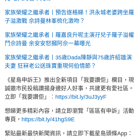
家族榮耀之繼承者丨預告逐格睇！洪永城老婆跨坐羅
子溢激戰 佘詩曼林峯梳化激吻？
家族榮耀之繼承者丨羅嘉良升呢主演孖兒子羅子溢權
鬥佘詩曼 余安安怒摑阿佘一幕曝光
家族榮耀之繼承者丨35歲Dada陳靜與75歲許紹雄演
夫妻 狂冧老公送珠寶重現何伯情節？
《星島申訴王》推出全新項目「我要讚佢」欄目，現
誠邀市民投稿讚揚身邊好人好事，共建更有愛社區。
立即「我要讚佢」︰
https://bit.ly/3uJ3yyF
想睇更多精彩內容，請立即瀏覽「區區有申訴」活動
專頁，
https://bit.ly/41hgS9E
緊貼最新最快新聞資訊，請立即下載星島頭條App：