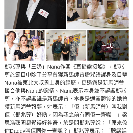
+10
鄧兆尊與「三奶」Nana作客《直播靈接觸》，鄧兆
尊於節目中除了分享曾獲新馬師曾贈咒語護身及目擊
Nana被東北大叔鬼上身的經歷，更透露是新馬師曾
撮合他與Nana的戀情。Nana表示本身並不認識鄧兆
尊，亦不認識誰是新馬師曾，本身是通靈體質的她曾
獲新馬師曾報夢，她表示：「佢（新馬師曾）叫我對
佢（鄧兆尊）好啲，因為我之前冇同佢一齊㗎！」梁
思浩聽聞都覺得好神奇，於是問鄧兆尊說：「原來係
你Daddy叫佢同你一齊㗎？」鄧兆尊表示：「聽講話