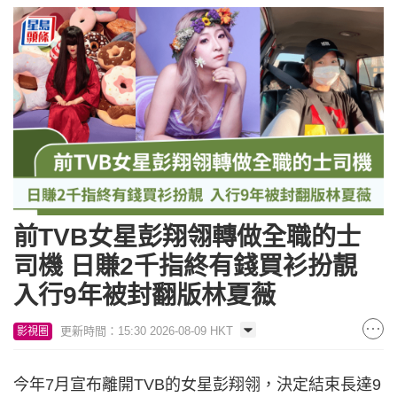
前TVB女星彭翔翎轉做全職的士
司機 日賺2千指終有錢買衫扮靚
入行9年被封翻版林夏薇
更新時間：15:30 2026-08-09 HKT
影視圈
今年7月宣布離開TVB的女星彭翔翎，決定結束長達9