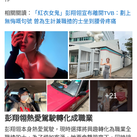
相關關讀：
「紅衣女鬼」彭翔翎宣布離開TVB：劃上
無悔嘅句號 曾為生計兼職揸的士坐到腰骨疼痛
+21
彭翔翎熱愛駕駛轉化成職業
彭翔翎本身熱愛駕駛，現時選擇將興趣轉化為職業全