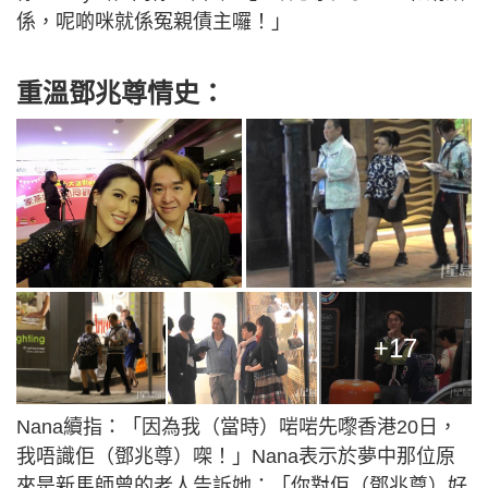
係，呢啲咪就係冤親債主囉！」
重溫鄧兆尊情史：
+17
Nana續指：「因為我（當時）啱啱先嚟香港20日，
我唔識佢（鄧兆尊）㗎！」Nana表示於夢中那位原
來是新馬師曾的老人告訴她：「你對佢（鄧兆尊）好