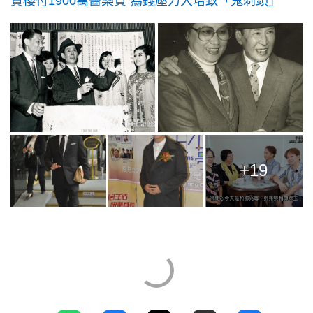
賣樓付1900萬醫藥費 為錢壓力大增致「鬼剃頭」
+19