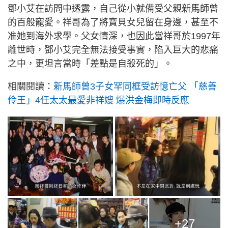
鄧小艾在訪問中透露，自己從小就備受父親新馬師曾
的百般寵愛。祥哥為了將寶貝女兒留在身邊，甚至不
准她到海外求學。父女情深，也因此當祥哥於1997年
離世時，鄧小艾完全無法接受事實，陷入巨大的悲痛
之中，更坦言當時「差點是自殺死的」。
相關閱讀：
新馬師曾3子女罕同框受訪憶亡父 「慈善
伶王」4任太太最愛非祥嫂 爆洪金梅即時反應
+27