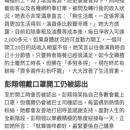
職揸的士，為了增加客源，她更會雙管齊下，同時接
載街客以及各種網約車訂單。被問及轉行後的收入狀
況，她表示非常滿意直言：「夠生活嘅，一定係畀演
員更加生活得到，演員係比較艱辛嘅。」她大方透
露，目前扣除車租及油費等成本後，每日淨收入可達
2,000多元。如果身體狀況許可並勤力開工，一個月
開工20日的話收入相當不俗。她笑言以往做演員時自
己十分節儉，只要夠食兩餐已經很滿足，如今全職揸
的士雖然工時長，但勝在「多勞多得」，現在終於有
餘裕「買多兩件衫扮吓靚」，大大改善了生活質素。
彭翔翎戴口罩開工仍被認出
至於開工時會否被認出，彭翔翎笑指自己多數會戴上
口罩，但偶爾仍會被巴士司機認出。每當遇到熱情的
粉絲，她都會友善地打招呼並感謝支持。面對人生的
全新階段，彭翔翎以樂觀積極的態度迎接每一天，正
如她所言：「就算做咩都好，最緊要係自己鍾意