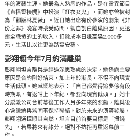
年的演藝生涯。她最為人熟悉的作品，是在靈異節目
《直播靈接觸》中扮演「紅衣女鬼」，而她亦曾被封
為「翻版林夏薇」。近日她出席有份參演的劇集《非
份之罪》晚宴時接受訪問，親自剖白離巢原因，更透
露全職揸的士的收入，扣除成本日賺高達2,000多
元，生活比以往更為踏實安穩。
彭翔翎今年7月約滿離巢
彭翔翎坦言離巢是經過深思熟慮的決定，她透露主要
原因是合約剛好結束，加上年齡漸長，不得不向現實
生活低頭。她感慨地表示：「自己都覺得追夢係有段
時期嘅，有返咁上下年紀，都要向現實低頭。」她十
分感激公司台前幕後工作人員多年來的照顧，離巢後
亦會繼續與舊同事保持聯絡。對於未來的演藝發展，
彭翔翎選擇順其自然，坦言目前首要目標是「搵錢
先」，若果將來有緣分，絕對不抗拒再重返幕前工
作。