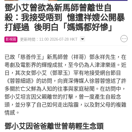
鄧小艾曾欲為新馬師曾離世自
殺：我接受唔到 憶遭祥嫂公開暴
打經過 後明白「媽媽都好慘」
更新時間：11:00 2026-07-28 HKT
影視圈
已故「慈善伶王」新馬師曾（祥哥）鄧永祥先生，在
粵劇及電影界的輝煌成就，至今仍為人津津樂道。近
日，其次女鄧小艾（鄧翠玉）罕有地接受網台節目
《蓉蓉細語》的訪問，向資深傳媒人徐蓉蓉憶述了許
多關於亡父鮮為人知的往事與家庭秘聞。在訪問中，
鄧小艾坦言因父親離世的打擊，曾一度產生自殺念
頭，並分享了自己如何走出陰霾，以及對父母的複雜
情感。
鄧小艾因爸爸離世曾萌輕生念頭