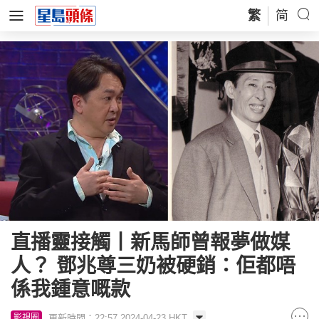
繁
简
直播靈接觸丨新馬師曾報夢做媒
人？ 鄧兆尊三奶被硬銷：佢都唔
係我鍾意嘅款
更新時間：22:57 2024-04-23 HKT
影視圈