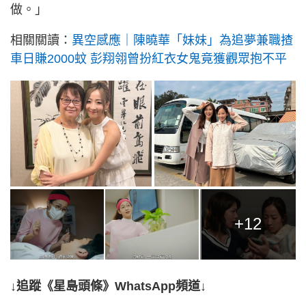
做。」
相關關讀：
異空感應｜陳曉華「妹妹」為追夢兼職揸
車日賺2000蚊 彭翔翎曾扮紅衣女鬼竟獲觀眾抱不平
+12
↓追蹤《星島頭條》WhatsApp頻道↓