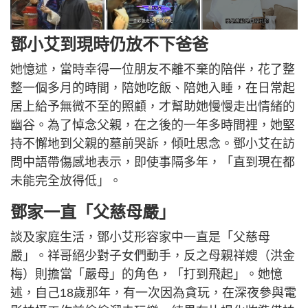
鄧小艾到現時仍放不下爸爸
她憶述，當時幸得一位朋友不離不棄的陪伴，花了整
整一個多月的時間，陪她吃飯、陪她入睡，在日常起
居上給予無微不至的照顧，才幫助她慢慢走出情緒的
幽谷。為了悼念父親，在之後的一年多時間裡，她堅
持不懈地到父親的墓前哭訴，傾吐思念。鄧小艾在訪
問中語帶傷感地表示，即使事隔多年，「直到現在都
未能完全放得低」。
鄧家一直「父慈母嚴」
談及家庭生活，鄧小艾形容家中一直是「父慈母
嚴」。祥哥絕少對子女們動手，反之母親祥嫂（洪金
梅）則擔當「嚴母」的角色，「打到飛起」。她憶
述，自己18歲那年，有一次因為貪玩，在深夜參與電