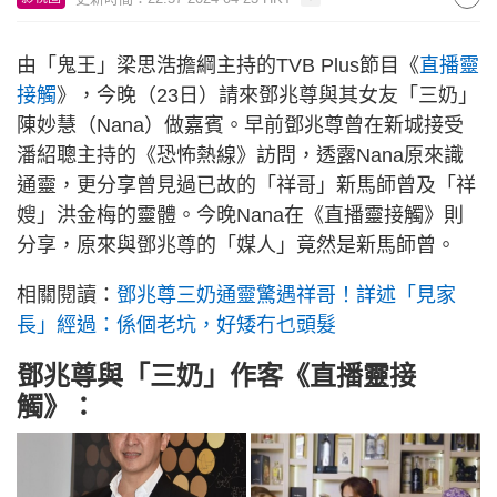
由「鬼王」梁思浩擔綱主持的TVB Plus節目《
直播靈
接觸
》，今晚（23日）請來鄧兆尊與其女友「三奶」
陳妙慧（Nana）做嘉賓。早前鄧兆尊曾在新城接受
潘紹聰主持的《恐怖熱線》訪問，透露Nana原來識
通靈，更分享曾見過已故的「祥哥」新馬師曾及「祥
嫂」洪金梅的靈體。今晚Nana在《直播靈接觸》則
分享，原來與鄧兆尊的「媒人」竟然是新馬師曾。
相關閱讀：
鄧兆尊三奶通靈驚遇祥哥！詳述「見家
長」經過：係個老坑，好矮冇乜頭髮
鄧兆尊與「三奶」作客《直播靈接
觸》：