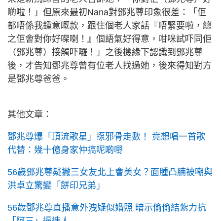
啲啦！」但原來最初Nana對鄧兆尊印象很差：「佢
都唔係我鍾意嘅款，跟住個老人家話『唔緊要啦，總
之佢會對你好㗎喇！』個語氣好得意，咁咪試吓同佢
（鄧兆尊）接觸吓囉！」之後機緣下認識到鄧兆尊
後，才告知鄧兆尊曾有位老人找過她，後來得知對方
是鄧兆尊爸爸。
其他文章：
鄧兆尊爆「頂流歌星」揼邪骨走數！ 竟想唱一首歌
代替：幾十億身家仲搞呢啲嘢
56歲鄧兆尊疑撇三女友北上會美女？面腫凸腩被嘲與
洪卓立驚變「餅印兄弟」
56歲鄧兆尊直播意外洩疑似婚照 暗示偷偷結紮力抗