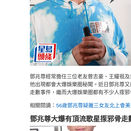
鄧兆尊經常擔任三位老友曾志豪、王耀祖及貴
他出現都會大爆娛樂圈秘聞。近日鄧兆尊又
走數事件，繼而大爆娛樂圈都有不少人揼邪
相關閱讀：
56歲鄧兆尊疑撇三女友北上會
鄧兆尊大爆有頂流歌星揼邪骨走