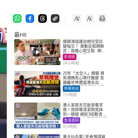
最Hit
陳錦鴻保護自閉兒受訪
變嗌交？ 激動反駁顏聯
武：我擔心咁又點 網民
批主持咄咄逼人
影視圈
01:20
14小時前
20年「太空人」婚變 移
英港媽死心帶仔搬屋 至
親離世慘遭留港夫出軌
背叛 苦嘆終看透對方留
時事熱話
港「真相」｜Juicy叮
7小時前
港人家居天花板發霉求
救！用除霉清潔劑竟抹
到一撻撻 網民3招教清潔
+保養 本地油漆品牌曾提
生活百科
醒勿用1物防變色
9小時前
黃大仙血案│死者預謀報