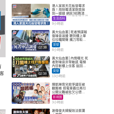
港人家居天花板發霉求
救！用除霉清潔劑竟抹
到一撻撻 網民3招教清潔
+保養 本地油漆品牌曾提
生活百科
醒勿用1物防變色
9小時前
黃大仙血案│死者預謀報
復噪音滋擾 聽到樓上單
位拉鐵閘聲 攜刀等𨋢伏
擊傷者
突發
02:38
8小時前
黃大仙血案│內情曝光 死
者對噪音非常敏感 電梯
內狂斬樓上住客 返回住
有
所墮樓亡
突發
客
02:38
13小時前
陳凱琳育兒掀爭議狂被
翻舊帳 搭電車霸位再引
公關災難被批欠公德心
網民質疑扮貼地？
影視圈
3小時前
謝偉俊夫婦擬效法蔡瀾