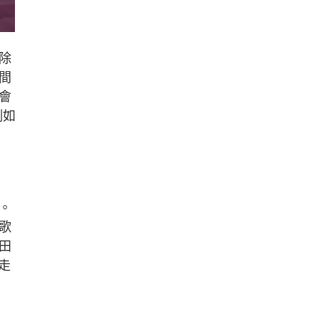
除
間
會
例如
。
歌
田
走