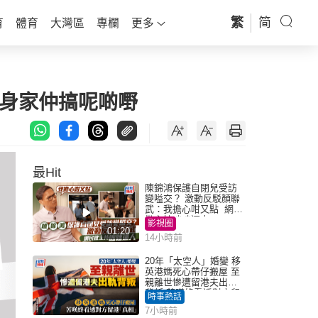
繁
简
育
體育
大灣區
專欄
更多
億身家仲搞呢啲嘢
最Hit
陳錦鴻保護自閉兒受訪
變嗌交？ 激動反駁顏聯
武：我擔心咁又點 網民
批主持咄咄逼人
影視圈
01:20
14小時前
20年「太空人」婚變 移
英港媽死心帶仔搬屋 至
親離世慘遭留港夫出軌
背叛 苦嘆終看透對方留
時事熱話
港「真相」｜Juicy叮
7小時前