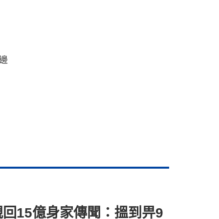
邊
回15億身家傳聞：搵到畀9