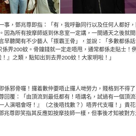
一事，鄧兆尊即指：「有，我呼籲同行以及任何人都好，
。因為所有按摩師返到休息室一定講，一間通天之後就間
言早聽聞有不少藝人「揼霸王骨」，並說：「多數都係話
只係畀200蚊。骨鐘錢就一定走唔甩，通常都係走貼士！
啦！』之類，點知出到去畀200蚊！大家明啦！」
即係邪骨囉！攞着數仲要唔止攞人哋勞力，賤格到不得了
尊回覆：「由頂流到最低都有！唔講名，試過有一個頂流
一人演唱會呀！』（之後唔找數？）唔畀代支囉！」貴花
」鄧兆尊即笑指其反應如按摩技師一樣，但事後才知被對方