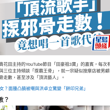
花田主持的YouTube節目「田豪祖3寶」的嘉賓，每次
與三位主持傾談「揼霸王骨」，就一宗疑似按摩店被男顧
骨走數，甚至涉及「頂流藝人」。
美女？面腫凸腩被嘲與洪卓立驚變「餅印兄弟」
數？