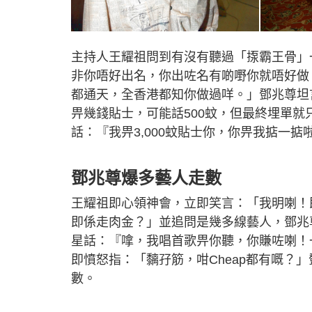
主持人王耀祖問到有沒有聽過「揼霸王骨」
非你唔好出名，你出咗名有啲嘢你就唔好做
都通天，全香港都知你做過咩。」鄧兆尊坦
畀幾錢貼士，可能話500蚊，但最終埋單就
話：『我畀3,000蚊貼士你，你畀我掂一掂
鄧兆尊爆多藝人走數
王耀祖即心領神會，立即笑言：「我明喇！
即係走肉金？」並追問是幾多線藝人，鄧兆
星話：『嗱，我唱首歌畀你聽，你賺咗喇！
即憤怒指：「黐孖筋，咁Cheap都有嘅？
數。