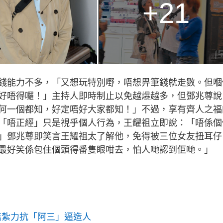
+21
錢能力不多，「又想玩特別嘢，唔想畀筆錢就走數。但嗰
好唔得囉！」主持人即時制止以免越爆越多，但鄧兆尊說
何一個都知，好定唔好大家都知！」不過，享有齊人之福
「唔正經」只是視乎個人行為，王耀祖立即說：「唔係個
」鄧兆尊即笑言王耀祖太了解他，免得被三位女友扭耳仔
最好笑係包住個頭得番隻眼咁去，怕人哋認到佢哋。」
結紮力抗「阿三」逼造人