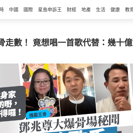
時
中國
國際
星島申訴王
財經
地產
生活
健康
教
骨走數！ 竟想唱一首歌代替：幾十