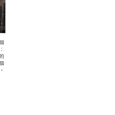
個
：
的
個
，