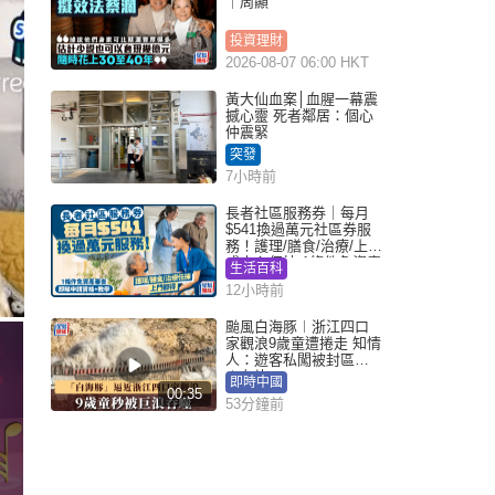
｜周顯
投資理財
2026-08-07 06:00 HKT
黃大仙血案│血腥一幕震
撼心靈 死者鄰居：個心
仲震緊
突發
7小時前
長者社區服務券｜每月
$541換過萬元社區券服
務！護理/膳食/治療/上門
或中心任揀 1條件免資產
生活百科
審查（附申請資格及教
12小時前
學）
颱風白海豚︱浙江四口
家觀浪9歲童遭捲走 知情
人：遊客私闖被封區域
︱有片
即時中國
00:35
53分鐘前