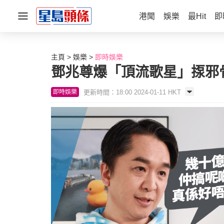
港聞
娛樂
最Hit
即
主頁
娛樂
即時娛樂
鄧兆尊爆「頂流歌星」揼邪
更新時間：18:00 2024-01-11 HKT
即時娛樂