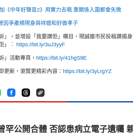
加《中年好聲音2》用實力去唱 靠關係入圍都會失敗
 曾因爭產頻現身與祥嫂和好做孝子
訴」，並增設「我要讚佢」欄目，現誠邀市民投稿讚揚身
讚佢」︰
https://bit.ly/3uJ3yyF
訴」活動專頁，
https://bit.ly/41hgS9E
立即更新，瀏覽更精彩內容：
https://bit.ly/3yLrgYZ
罕公開合體 否認患病立電子遺囑 親