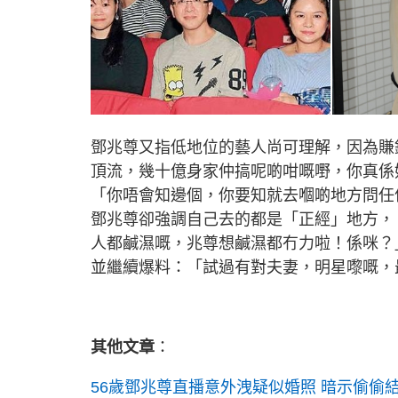
鄧兆尊又指低地位的藝人尚可理解，因為賺
頂流，幾十億身家仲搞呢啲咁嘅嘢，你真係
「你唔會知邊個，你要知就去嗰啲地方問任
鄧兆尊卻強調自己去的都是「正經」地方，
人都鹹濕嘅，兆尊想鹹濕都冇力啦！係咪？
並繼續爆料：「試過有對夫妻，明星嚟嘅，
其他文章
：
56歲鄧兆尊直播意外洩疑似婚照 暗示偷偷