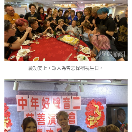
慶功宴上，眾人為曾志偉補祝生日。