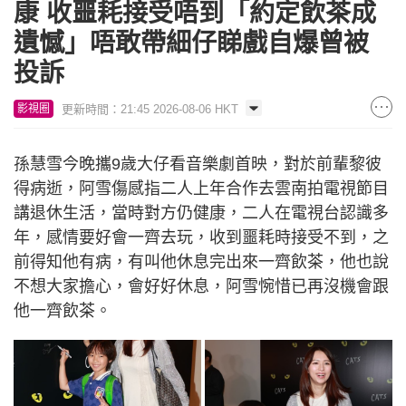
康 收噩耗接受唔到「約定飲茶成
遺憾」唔敢帶細仔睇戲自爆曾被
投訴
更新時間：21:45 2026-08-06 HKT
影視圈
孫慧雪今晚攜9歲大仔看音樂劇首映，對於前輩黎彼
得病逝，阿雪傷感指二人上年合作去雲南拍電視節目
講退休生活，當時對方仍健康，二人在電視台認識多
年，感情要好會一齊去玩，收到噩耗時接受不到，之
前得知他有病，有叫他休息完出來一齊飲茶，他也說
不想大家擔心，會好好休息，阿雪惋惜已再沒機會跟
他一齊飲茶。