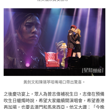
黃劍文和陳蒨葶咀嘴場口帶出驚喜。
之後慶功宴上，眾人為曾志偉補祝生日，志偉在預備
吹生日蠟燭時說，希望大家繼續開演唱會，希望香港
再加場，也要去澳門和馬來西亞。他又大讚：「今晚