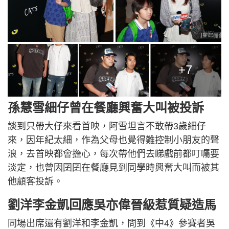
+7
孫慧雪細仔曾在餐廳興奮大叫被投訴
談到只帶大仔來看首映，阿雪坦言不敢帶3歲細仔
來，因年紀太細，作為父母也覺得難控制小朋友的聲
浪，去首映都會擔心，每次帶他們去睇戲前都叮囑要
淡定，也曾因囝囝在餐廳見到同學時興奮大叫而被其
他顧客投訴。
劉洋李金凱回應吳亦偉晉級惹質疑造馬
同場出席還有劉洋和李金凱，問到《中4》參賽者吳