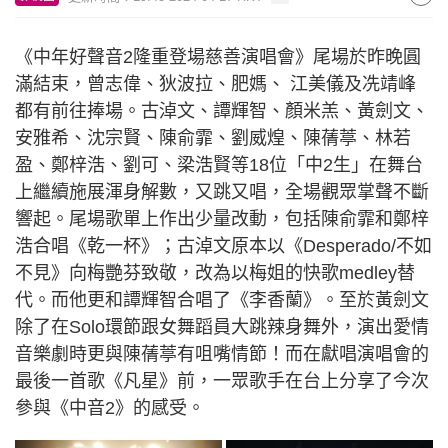
《中年好聲音2隆重登場慈善演唱會》尾場於昨晚圓
滿結束，曾志偉、狄波拉、肥媽、 江美儀及冼靖峰
都有前往捧場。古淖文、譚輝智、顏米羔、黃劍文、
安雅希、沈宗賢、陳俞霏、劉威煌、陳蒨葶、林若
盈、鄭梓浩、劉可、梁浩賢等18位「中2生」在舞台
上繼續施展渾身解數，又跳又唱，全場觀眾掌聲不斷
響起。尾場歌單上作出少量改動，包括陳俞霏和鄭梓
浩合唱《乾一杯》；古淖文原本以《Desperado/不如
不見》向梅艷芬致敬，改為以梅姐的快歌medley替
代。而他更和譚輝智合唱了《李香蘭》。至於黃劍文
除了在Solo環節跟女舞蹈員大跳辣身舞外，演出愛情
音樂劇時更與陳蒨葶有咀嘴情節！而在獻唱演唱會的
最後一首歌《凡星》前，一眾歌手在台上分享了今次
參與《中音2》的感受。