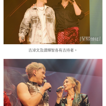
古淖文及譚輝智各有古持者。