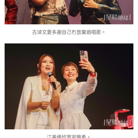
古淖文要多謝自己冇放棄過唱歌。
江美儀欣賞安雅希。