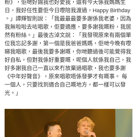
粉》，佢哋好錫我也好愛我，還有今天係我媽媽生
日，我好任性要佢今日嚟陪我渡過，Happy Birthday
。」譚輝智則說：「我最最最要多謝係我老婆，因為
我無啦啦去咗唱歌，佢要適應，要多謝我嘅粉，我居
然有粉絲。」最後古淖文說：「我發現原來有兩個單
位我忘記多謝，第一個是我爸爸媽媽，佢哋今晚有嚟
睇我唱歌，最後我要多謝嘅，你哋聽過後可能覺得我
好自私，但對我係好重要嘅，呢個人就係我自己，我
好多謝我自己一直以來冇放棄過唱歌，我也要多謝
《中年好聲音》，原來唱歌唔係發夢才有嘅事。 每
一個人，只要找到適合自己嘅地方，都一樣可以發
光。」