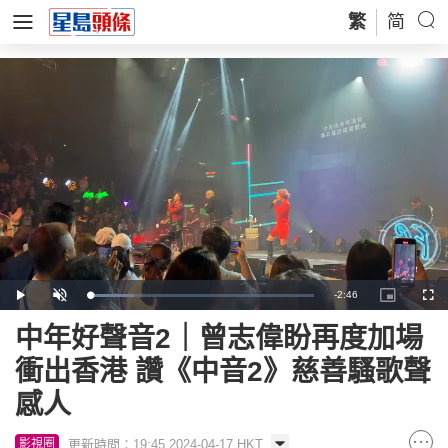
繁
简
Remaining
-
2:46
Loaded
:
Play
Unmute
Picture-
Full
19.74%
in-
Picture
Time
中年好聲音2｜曾志偉盼再度加場
衝出香港 讚《中音2》慈善騷歌聲
感人
更新時間：19:45 2024-04-17 HKT
影視圈