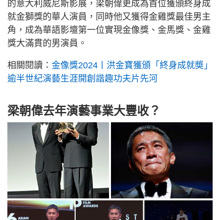
的意大利威尼斯影展，梁朝偉更成為首位獲頒終身成
就金獅獎的華人演員，同時他又獲得金雞獎最佳男主
角，成為華語影壇第一位實現金像獎、金馬獎、金雞
獎大滿貫的男演員。
相關閱讀：
金像獎2024丨洪金寶獲頒「終身成就奬」
逾半世紀演藝生涯開創諧趣功夫片先河
梁朝偉去年演藝事業大豐收？