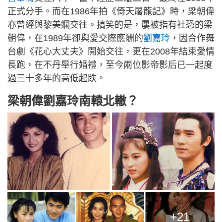
正式分手。而在1986年拍《倚天屠龍記》時，梁朝偉
亦曾經與黎美嫻交往。搞笑的是，屢被指有社恐的梁
朝偉，在1989年卻與愛交際應酬的
劉嘉玲
，因合作舞
台劇《花心大丈夫》開始交往，更在2008年結束愛情
長跑，在不丹舉行婚禮，至今兩位影帝影后已一起度
過三十多年的高低起跌。
梁朝偉劉嘉玲南轅北轍？
+21