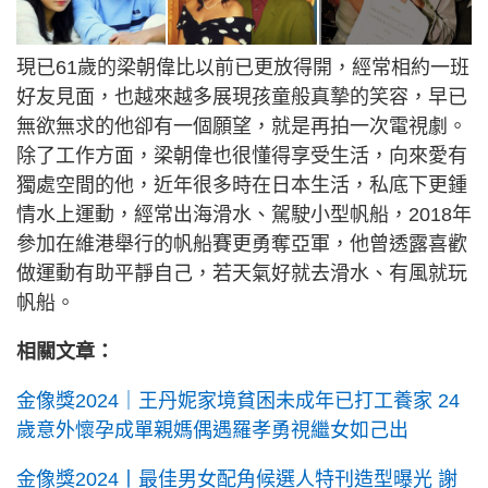
現已61歲的梁朝偉比以前已更放得開，經常相約一班
好友見面，也越來越多展現孩童般真摯的笑容，早已
無欲無求的他卻有一個願望，就是再拍一次電視劇。
除了工作方面，梁朝偉也很懂得享受生活，向來愛有
獨處空間的他，近年很多時在日本生活，私底下更鍾
情水上運動，經常出海滑水、駕駛小型帆船，2018年
參加在維港舉行的帆船賽更勇奪亞軍，他曾透露喜歡
做運動有助平靜自己，若天氣好就去滑水、有風就玩
帆船。
相關文章：
金像獎2024｜王丹妮家境貧困未成年已打工養家 24
歲意外懷孕成單親媽偶遇羅孝勇視繼女如己出
金像獎2024丨最佳男女配角候選人特刊造型曝光 謝