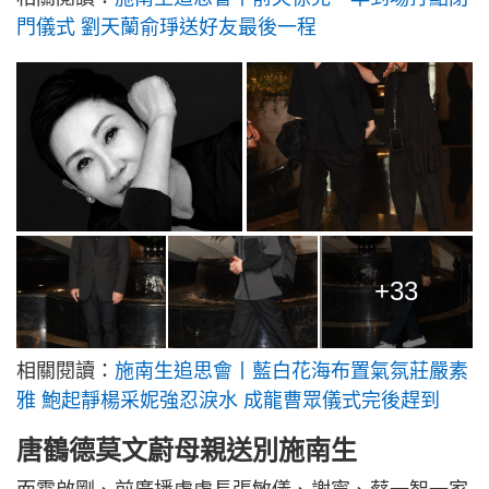
門儀式 劉天蘭俞琤送好友最後一程
+33
相關閱讀：
施南生追思會丨藍白花海布置氣氛莊嚴素
雅 鮑起靜楊采妮強忍淚水 成龍曹眾儀式完後趕到
唐鶴德莫文蔚母親送別施南生