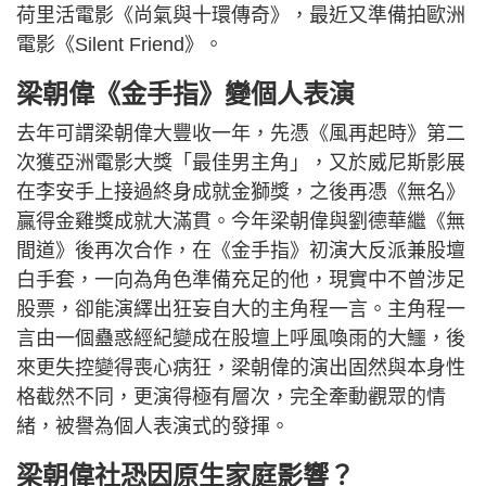
荷里活電影《尚氣與十環傳奇》，最近又準備拍歐洲
電影《Silent Friend》。
梁朝偉《金手指》變個人表演
去年可謂梁朝偉大豐收一年，先憑《風再起時》第二
次獲亞洲電影大獎「最佳男主角」，又於威尼斯影展
在李安手上接過終身成就金獅獎，之後再憑《無名》
贏得金雞獎成就大滿貫。今年梁朝偉與劉德華繼《無
間道》後再次合作，在《金手指》初演大反派兼股壇
白手套，一向為角色準備充足的他，現實中不曾涉足
股票，卻能演繹出狂妄自大的主角程一言。主角程一
言由一個蠱惑經紀變成在股壇上呼風喚雨的大鱷，後
來更失控變得喪心病狂，梁朝偉的演出固然與本身性
格截然不同，更演得極有層次，完全牽動觀眾的情
緒，被譽為個人表演式的發揮。
梁朝偉社恐因原生家庭影響？