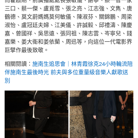
而霍啟剛、前廣播處處長張敏儀、謝寧、蔡一智一家
三口、蔡一傑、盧覓雪、張之亮、江志強、文雋、唐
鶴德、莫文蔚媽媽莫何敏儀、陳淑芬、關錦鵬、周梁
淑怡、盧冠廷夫婦、江美儀、許誠毅、邱禮濤、陳慶
嘉、曾國祥、吳思遠、張同祖、陳志雲、岑寧兒、錢
嘉樂、姜大衛和姜依蘭、周迅等，向這位一代電影界
巨擘作最後致敬。
相關閱讀：
施南生追思會｜林青霞徐克24小時輪流陪
伴施南生最後時光 前夫與多位重量級音樂人獻歌送
別