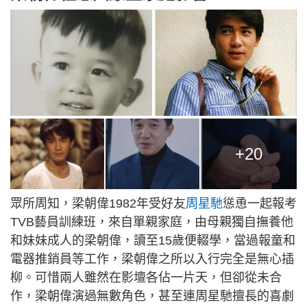
+20
眾所周知，梁朝偉1982年受好友
周星馳
慫恿一起報考
TVB藝員訓練班，來自單親家庭，由母親獨自撫養他
和妹妹成人的梁朝偉，讀至15歲便輟學，當過報童和
電器推銷員等工作，梁朝偉之所以入行完全是無心插
柳。可惜兩人雖然在影壇各佔一片天，但卻從未合
作，梁朝偉演過無數角色，甚至連周星馳擅長的喜劇