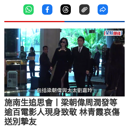
Loaded
:
Unmute
44.78%
施南生追思會丨梁朝偉周潤發等
逾百電影人現身致敬 林青霞哀傷
送別摯友