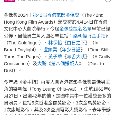
金像獎2024｜
第42屆香港電影金像獎
（The 42nd
Hong Kong Film Awards）頒獎禮於4月14日在香港
文化中心大劇院舉行。今屆
金像獎提名名單
早前已經
公佈，最佳男主角入圍名單包括：
梁朝偉
《
金手指
》
（The Goldfinger）、
林保怡
《
白日之下
》（In
Broad Daylight）、
盧鎮業
《
年少日記
》（Time Still
Turns The Pages）、
黃子華
《
毒舌大狀
》（A Guilty
Conscience）及
大鵬
《
第八個嫌疑人
》 （Dust to
Dust）。
今年憑《金手指》再度入圍香港電影金像獎最佳男主
角的梁朝偉（Tony Leung Chiu-wai），生於1962年6
月27日，出道42年的他，是圈中其中一位獲獎最多的
男演員，包括5次香港金像獎影帝、3次金馬獎影帝、
1次康城影帝，與及2次亞洲電影大獎影帝。去年舉辦