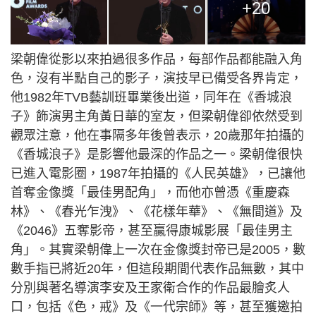
+20
梁朝偉從影以來拍過很多作品，每部作品都能融入角
色，沒有半點自己的影子，演技早已備受各界肯定，
他1982年TVB藝訓班畢業後出道，同年在《香城浪
子》飾演男主角黃日華的室友，但梁朝偉卻依然受到
觀眾注意，他在事隔多年後曾表示，20歲那年拍攝的
《香城浪子》是影響他最深的作品之一。梁朝偉很快
已進入電影圈，1987年拍攝的《人民英雄》，已讓他
首奪金像獎「最佳男配角」，而他亦曾憑《重慶森
林》、《春光乍洩》、《花樣年華》、《無間道》及
《2046》五奪影帝，甚至贏得康城影展「最佳男主
角」。其實梁朝偉上一次在金像獎封帝已是2005，數
數手指已將近20年，但這段期間代表作品無數，其中
分別與著名導演李安及王家衛合作的作品最膾炙人
口，包括《色，戒》及《一代宗師》等，甚至獲邀拍