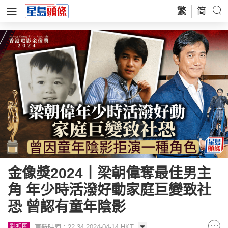
繁
简
金像獎2024丨梁朝偉奪最佳男主
角 年少時活潑好動家庭巨變致社
恐 曾認有童年陰影
更新時間：22:34 2024-04-14 HKT
影視圈