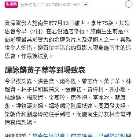
更新時間：11:43 2026-08-02 HKT
影視圈
資深電影人施南生於7月13日離世，享年75歲，其追
思會今早（2日）在君悅酒店舉行。施南生生前是華
語影壇最具影響力的金牌製片人及媒體人之一，其離
世令人惋惜，逾百位中港台的電影人現身施南生的追
思會，作最後送別。
譚詠麟黃子華等到場致哀
今早張艾嘉、洪金寶、爾冬陞、曾志偉、黃子華、林
超賢、林子祥和葉蒨文、張靜初、賈樟柯、馮小剛、
桂綸鎂、楊采妮、金燕玲、唐季禮、李冰冰、蔡康
永、鍾鎮濤夫婦、譚詠麟等陸續抵達。周潤發夫婦、
梁朝偉和劉嘉玲拖住手到場，而施南生好友林青霞神
情哀傷到場。
相關閱讀：
施南生追思會丨前夫徐克一早到場打點閉