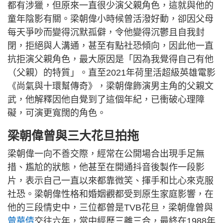
都有涉獵，但原來一直很少演父親角色，這就與他的
童年陰影有關。梁朝偉小時候曾活潑好動，卻因父母
每天爭吵而變得沉默孤僻，令他變得沉鬱且自我封
閉，拒絕與人溝通，甚至有點社恐傾向，因此他一直
抗拒演父親角色，最大原因是「因為我覺得自己有他
（父親）的特質」。直至2021年荷里活超級英雄電影
《尚氣與十環幫傳奇》，梁朝偉飾演男主角的父親文
武，他解釋因他自覺到了這個年紀，已衝破心理障
礙，可演更寬闊的角色。
梁朝偉曾與三大花旦拍拖
梁朝偉一向不善交際，經常在公開場合出現手足無
措、尷尬的狀態，他甚至在開通抖音後製作一段影
片，表示自己一直以來都靠微笑、揮手和比心來克服
社恐。梁朝偉性格和婚姻觀都受到原生家庭影響，在
他的三段情史中，三位都曾是TVB花旦，梁朝偉曾與
曾華倩
交往六年，當中經歷三離三合，最終在1988年