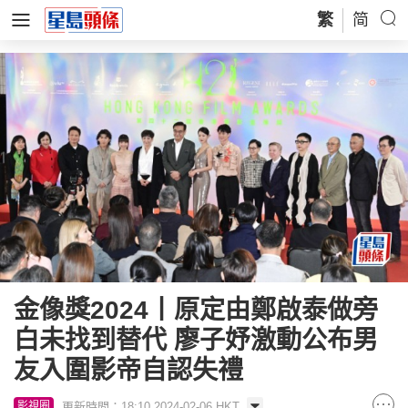
繁
简
金像獎2024丨原定由鄭啟泰做旁
白未找到替代 廖子妤激動公布男
友入圍影帝自認失禮
更新時間：18:10 2024-02-06 HKT
影視圈