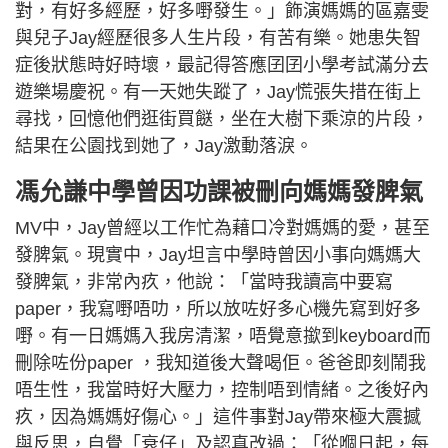
對，有好多經歷，好多嘢發生。」飾演媽媽的區嘉雯
與兒子Jay經歷很多人生片段，有苦有樂。她患失智
症後狀態時好時壞，最記得答應囝囝小學考試滿分去
遊樂場慶祝。有一天她失蹤了，Jay慌張失措在街上
尋找，回憶他們逛街買餸，坐在大樹下乘涼的片段，
結果在公園找到她了，Jay激動落淚。
馮允謙中學曾因功課被刪向媽媽發脾氣
MV中，Jay曾經以工作忙為藉口冷對媽媽的愛，甚至
發脾氣。現實中，Jay坦言中學時曾因小事向媽媽大
發脾氣，非常內疚，他說：「當時我讀高中要寫
paper，我寫嘢唔叻，所以放咗好多心機先寫到好多
嘢。有一日媽媽入我房清潔，唔覺意撳到keyboard而
刪除咗份paper ，我知道後大聲喝佢。爸爸即刻鬧我
唔生性，我當時好大壓力，控制唔到情緒。之後好內
疚，因為媽媽好傷心。」這件事對Jay帶來極大震撼
與反思，自覺「衰仔」及認真改過：「從嗰日起，每