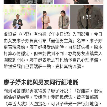
+35
盧鎮業（小野）有份憑《年少日記》入圍影帝，今日
由女友廖子妤負責公布「最佳男主角」名單，廖子妤
更表現激動。廖子妤接受訪問時，自認好失禮，原本
打算心情穩定，但未能做到不到，亦為男友盧鎮業入
圍感到開心。廖子妤表示之前也給予自己心理準備，
雖然提醒自己要端莊一點，豈料真情流露。
廖子妤未能與男友同行紅地氈
問到可會睇好男友得獎？廖子妤說：「好難講，個個
都係好勁前輩，梁朝偉！我同楊偲泳、黃子華都憑
《毒舌大狀》入圍提名，可以子華光一齊行紅地毯，