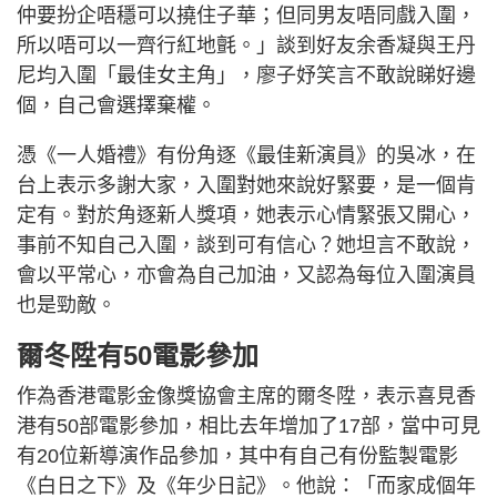
仲要扮企唔穩可以撓住子華；但同男友唔同戲入圍，
所以唔可以一齊行紅地氈。」談到好友余香凝與王丹
尼均入圍「最佳女主角」，廖子妤笑言不敢說睇好邊
個，自己會選擇棄權。
憑《一人婚禮》有份角逐《最佳新演員》的吳冰，在
台上表示多謝大家，入圍對她來說好緊要，是一個肯
定有。對於角逐新人獎項，她表示心情緊張又開心，
事前不知自己入圍，談到可有信心？她坦言不敢說，
會以平常心，亦會為自己加油，又認為每位入圍演員
也是勁敵。
爾冬陞有50電影參加
作為香港電影金像獎協會主席的爾冬陞，表示喜見香
港有50部電影參加，相比去年增加了17部，當中可見
有20位新導演作品參加，其中有自己有份監製電影
《白日之下》及《年少日記》。他說：「而家成個年