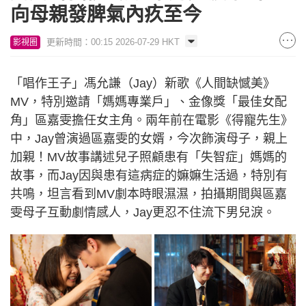
向母親發脾氣內疚至今
更新時間：00:15 2026-07-29 HKT
影視圈
「唱作王子」馮允謙（Jay）新歌《人間缺憾美》
MV，特別邀請「媽媽專業戶」、金像獎「最佳女配
角」區嘉雯擔任女主角。兩年前在電影《得寵先生》
中，Jay曾演過區嘉雯的女婿，今次飾演母子，親上
加親！MV故事講述兒子照顧患有「失智症」媽媽的
故事，而Jay因與患有這病症的嫲嫲生活過，特別有
共鳴，坦言看到MV劇本時眼濕濕，拍攝期間與區嘉
雯母子互動劇情感人，Jay更忍不住流下男兒淚。