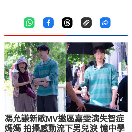
馮允謙新歌MV邀區嘉雯演失智症
媽媽 拍攝感動流下男兒淚 憶中學