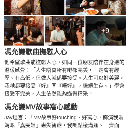
+9
馮允謙歌曲撫慰人心
他希望歌曲能撫慰人心，如同一位朋友陪伴在身邊的
溫暖感覺：「人生唔會所有嘢都完美，一定會有經
歷、有高低，但做人就係要接受。人生可以好美麗，
我哋都要接受『好』同『唔好』，繼續生存。」學會
接受不完美，人生依然能夠過得精采。
馮允謙MV故事窩心感動
Jay坦言：「MV故事好touching、好窩心，飾演我媽
媽嘅『嘉雯姐』患失智症，我哋點樣溝通、一齊面