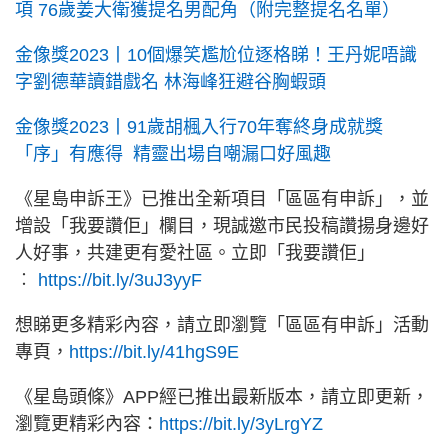
項 76歲姜大衛獲提名男配角（附完整提名名單）
金像獎2023丨10個爆笑尷尬位逐格睇！王丹妮唔識
字劉德華讀錯戲名 林海峰狂避谷胸蝦頭
金像獎2023丨91歲胡楓入行70年奪終身成就獎
「序」有應得 精靈出場自嘲漏口好風趣
《星島申訴王》已推出全新項目「區區有申訴」，並
增設「我要讚佢」欄目，現誠邀市民投稿讚揚身邊好
人好事，共建更有愛社區。立即「我要讚佢」
︰
https://bit.ly/3uJ3yyF
想睇更多精彩內容，請立即瀏覽「區區有申訴」活動
專頁，
https://bit.ly/41hgS9E
《星島頭條》APP經已推出最新版本，請立即更新，
瀏覽更精彩內容：
https://bit.ly/3yLrgYZ