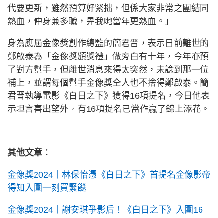
代要更新，雖然預算好緊拙，但係大家非常之團結同
熱血，仲身兼多職，畀我哋當年更熱血。」
身為應屆金像獎創作總監的簡君晋，表示日前離世的
鄭啟泰為「金像獎頒獎禮」做旁白有十年，今年亦預
了對方幫手，但離世消息來得太突然，未諗到那一位
補上，並謂每個幫手金像獎仝人也不捨得鄭啟泰。簡
君晋執導電影《白日之下》獲得16項提名，今日他表
示坦言喜出望外，有16項提名已當作贏了錦上添花。
其他文章
：
金像獎2024丨林保怡憑《白日之下》首提名金像影帝
得知入圍一刻買緊餸
金像獎2024丨謝安琪爭影后！《白日之下》入圍16