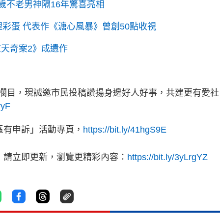
歲不老男神隔16年驚喜亮相
埋彩蛋 代表作《溏心風暴》曾創50點收視
逆天奇案2》成遺作
欄目，現誠邀市民投稿讚揚身邊好人好事，共建更有愛社
yyF
區有申訴」活動專頁，
https://bit.ly/41hgS9E
，請立即更新，瀏覽更精彩內容：
https://bit.ly/3yLrgYZ