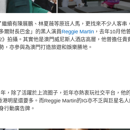
了繼續有陳展鵬、林夏薇等原班人馬，更找來不少人客串
多爾財長巴金」的黑人演員
Reggie Martin
，去年10月他
2》拍攝。其實他是澳門威尼斯人酒店高層，他曾擔任貴
勢，亦參與為澳門打造旅遊和娛樂勝地。
定居20多年，除了活躍於上流圈子，近年亦熱衷玩社交平台，他
多香港明星還要多。而Reggie Martin的IG亦不乏與巨星名
身行動廣告牌。