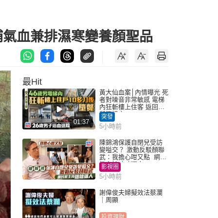
補氣血兼排濕寒變養顏聖品
最Hit
黃大仙血案│內情曝光 死
者對噪音非常敏感 電梯
內狂斬樓上住客 返回住
所墮樓亡
突發
01:37
5小時前
陳錦鴻保護自閉兒受訪
變嗌交？ 激動反駁顏聯
武：我擔心咁又點 網民
批主持咄咄逼人
影視圈
5小時前
謝偉俊夫婦擬效法蔡瀾
｜周顯
投資理財