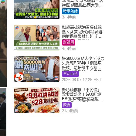
10物業 父母常喊窮生活
極慳 網民點出兩大隱
憂：未必是隱形富豪｜
時事熱話
Juicy叮
3小時前
81歲高雄返港召集佳視
藝人茶敘 初代郭靖黃蓉
同框遇羅樂林勾起《神
鵰俠侶》回憶殺
影視圈
4小時前
嫌$8000津貼太少？港男
失業報ERB呻「倒貼車
飯錢」遭培訓中心怒轟
網民幽默教路：揀呢類
生活百科
課程唔會蝕...
2026-08-07 12:25 HKT
街坊酒樓推「平民價」
歎奢華盛宴！$9.8紅燒
BB鴿/$28開邊蒸龍蝦 3
大晚餐超值優惠
飲食
21小時前