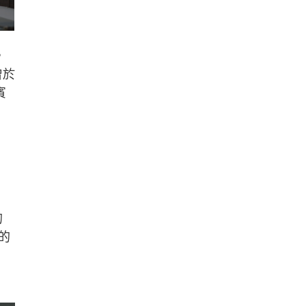
，
曾於
賓
的
人的