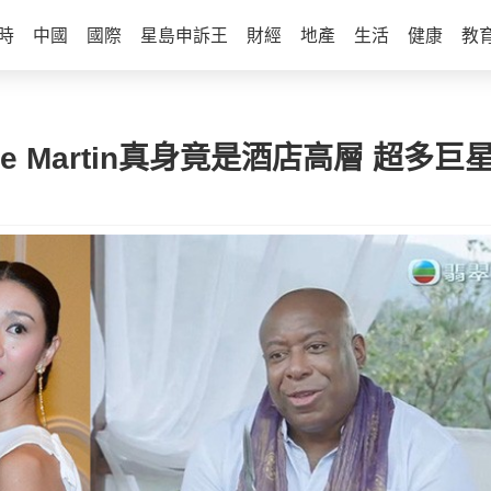
時
中國
國際
星島申訴王
財經
地產
生活
健康
教
ie Martin真身竟是酒店高層 超