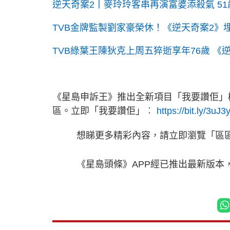
逆天奇案2丨麥玲玲客串再演富婆添殺氣 51
TVB金牌監製劉家豪榮休！《逆天奇案2》
TVB綠葉王陳狄克上周五猝逝享年76歲 《
《星島申訴王》推出全新項目「我要讚佢」
區。立即「我要讚佢」︰
https://bit.ly/3uJ3
想睇更多精彩內容，請立即瀏覽「區
《星島頭條》APP經已推出最新版本