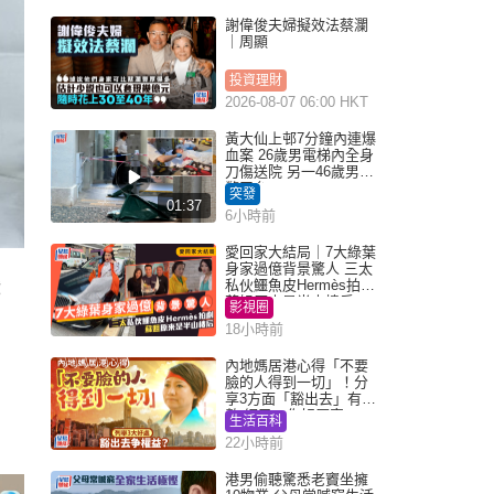
謝偉俊夫婦擬效法蔡瀾
｜周顯
投資理財
2026-08-07 06:00 HKT
黃大仙上邨7分鐘內連爆
血案 26歲男電梯內全身
刀傷送院 另一46歲男倒
斃平台
突發
01:37
6小時前
愛回家大結局｜7大綠葉
身家過億背景驚人 三太
私伙鱷魚皮Hermès拍劇
戲
蘇姐原來是半山樓后
影視圈
18小時前
內地媽居港心得「不要
臉的人得到一切」！分
享3方面「豁出去」有著
數 網民：你好厲害
生活百科
22小時前
港男偷聽驚悉老竇坐擁