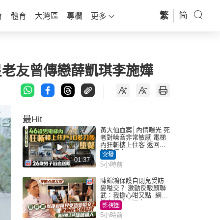
繁
简
育
體育
大灣區
專欄
更多
多巨星老友曾傳戀薛凱琪李施嬅
最Hit
黃大仙血案│內情曝光 死
者對噪音非常敏感 電梯
內狂斬樓上住客 返回住
所墮樓亡
突發
01:37
5小時前
陳錦鴻保護自閉兒受訪
變嗌交？ 激動反駁顏聯
武：我擔心咁又點 網民
批主持咄咄逼人
影視圈
5小時前