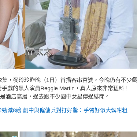
2集，麥玲玲昨晚（1日）首播客串富婆，今晚仍有不少
的黑人演員Reggie Martin，真人原來非常猛料！
好友，更是酒店高層，過去跟不少圈中女星傳過緋聞。
形勁減8磅 劇中與僱傭兵對打好驚：手臂好似大髀咁粗
？