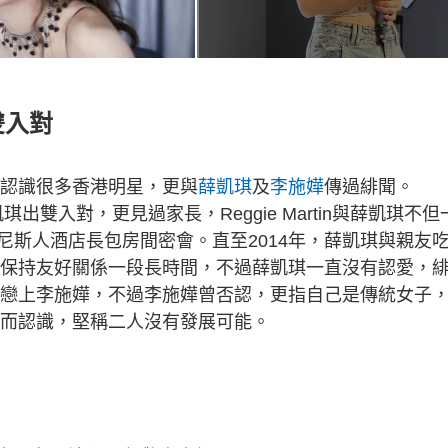
出雙入對
，除了認識很多香港明星，更與
薛凱琪
及
李施嬅
傳過緋聞。
與薛凱琪出雙入對，更見過家長，Reggie Martin與薛凱琪不但
尼斯人酒店長包房間密會。直至2014年，薛凱琪與親友
可見二人保持友好關係一段長時間，不過薛凱琪一直沒有認愛，
之後被指戀上李施嬅，不過李施嬅曾否認，更指自己是傳統女子
友介紹而認識，堅稱二人沒有發展可能。