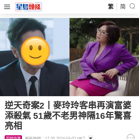
繁
简
逆天奇案2丨麥玲玲客串再演富婆
添殺氣 51歲不老男神隔16年驚喜
亮相
更新時間：17:30 2024-04-02 HKT
即時娛樂