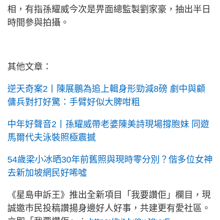
相，有指孫耀威今次是畀面總監製劉家豪，抽出半日
時間參與拍攝。
其他文章：
逆天奇案2丨陳展鵬為追上輯身形勁減8磅 劇中與顧
傭兵對打好驚：手臂好似大脾咁粗
中年好聲音2丨孫耀威帶老婆陳美詩現場撐胞妹 同遊
馬爾代夫泳裝照極震撼
54歲梁小冰晒30年前舊照與現時零分別？偕多位女神
去新加坡網民好唏噓
《星島申訴王》推出全新項目「我要讚佢」欄目，現
誠邀市民投稿讚揚身邊好人好事，共建更有愛社區。