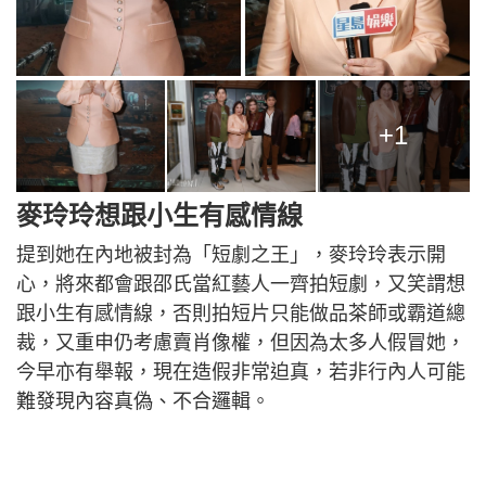
+1
麥玲玲想跟小生有感情線
提到她在內地被封為「短劇之王」，麥玲玲表示開
心，將來都會跟邵氏當紅藝人一齊拍短劇，又笑謂想
跟小生有感情線，否則拍短片只能做品茶師或霸道總
裁，又重申仍考慮賣肖像權，但因為太多人假冒她，
今早亦有舉報，現在造假非常迫真，若非行內人可能
難發現內容真偽、不合邏輯。