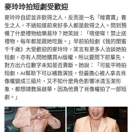
麥玲玲拍短劇受歡迎
麥玲玲自認並非飲得之人，反而是一名「睡寶寶」養
生之人，不過知道前來好多人都是飲得之人。問到預
備了什麼禮物給樂易玲？她笑說：「唔使㗎！禁止送
禮物，每年都是跟她吃飯。」早前拍短劇《我的閨蜜
千千歲》大受歡迎的麥玲玲，笑言有更多人洽談她拍
短劇，亦有人問她購買AI版權，所以要問下前輩先，
對方出六位數字未知是否賣斷。她說：「可能平時拍
短劇，AI幫助下可以補救演技，但最擔心被人拿去肖
像權變成三級片，又不知什麼角色影響冰清玉潔形
象，都想請教吳啟華，因為他賣了肖像權拍了一部短
劇。」