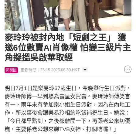
Loaded
:
Unmute
8.43%
麥玲玲被封內地「短劇之王」 獲
邀6位數賣AI肖像權 怕變三級片主
角擬搵吳啟華取經
更新時間：23:15 2026-06-30 HKT
影視圈
明日7月1日是樂易玲67歲生日，今晚舉行生日派對，
麥玲玲師傅一早到場為壽星女賀壽。麥玲玲師傅笑言
有一、兩年未有參加樂小姐生日派對，因為在內地工
作，所以事後會跟樂易玲相約吃飯補祝生日。她說：
「今日都早點到，之後都離開一下，再跟老公來切蛋
糕，主要係老公想來睇TVB女神、打個咭囉！」