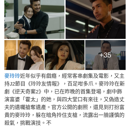
+35
麥玲玲
近年似乎有戲癮，經常客串劇集及電影，又主
持J2節目《玲玲友情報》，百足咁多爪。麥玲玲在新
劇《逆天奇案2》中，已在昨晚的首集登場，劇中飾
演富婆「霍太」的她，與四大堂口有來往，又偽造丈
夫的遺囑搶奪遺產。官方公開的劇照，還見到打扮富
貴的麥玲玲，躲在暗角拎住支槍，流露出一臉謹慎的
殺氣，挑戰演技。不