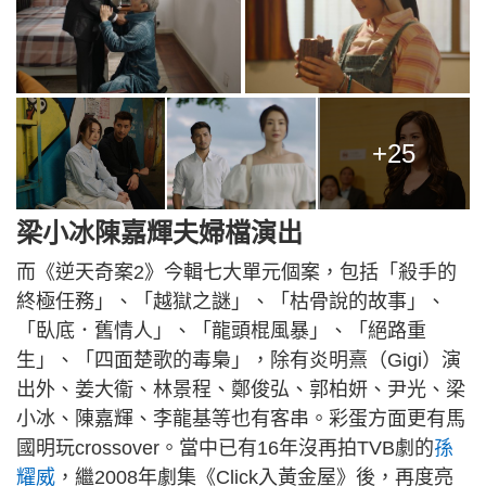
+25
梁小冰陳嘉輝夫婦檔演出
而《逆天奇案2》今輯七大單元個案，包括「殺手的
終極任務」、「越獄之謎」、「枯骨說的故事」、
「臥底．舊情人」、「龍頭棍風暴」、「絕路重
生」、「四面楚歌的毒梟」，除有炎明熹（Gigi）演
出外、姜大衞、林景程、鄭俊弘、郭柏妍、尹光、梁
小冰、陳嘉輝、李龍基等也有客串。彩蛋方面更有馬
國明玩crossover。當中已有16年沒再拍TVB劇的
孫
耀威
，繼2008年劇集《Click入黃金屋》後，再度亮