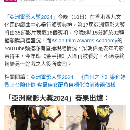
「
亞洲電影大獎2024
」今晚（10日）在香港西九文
化區的戲曲中心舉行頒獎典禮，第17屆亞洲電影大獎
將由35部影片競逐16個獎項，今晚8時15分將於J2轉
播頒獎典禮盛況，而
Asian Film Awards Academy
的
YouTube頻道亦有直播現場情況。梁朝偉是去年的影
帝得主，今年態《金手指》入圍再被看好，不過最終
輸給另一好戲之人役所廣司。
相關閱讀：
亞洲電影大獎2024丨《白日之下》梁雍婷
衝上台險仆倒 奪最佳女配角自嘲化妝前後兩個樣
「亞洲電影大獎2024」賽果出爐：