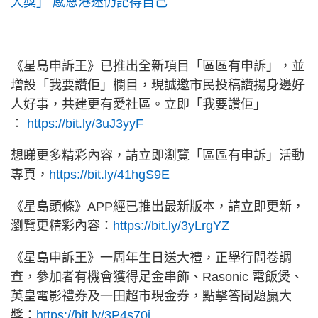
大獎」 感恩港迷仍記得自己
《星島申訴王》已推出全新項目「區區有申訴」，並
增設「我要讚佢」欄目，現誠邀市民投稿讚揚身邊好
人好事，共建更有愛社區。立即「我要讚佢」
︰
https://bit.ly/3uJ3yyF
想睇更多精彩內容，請立即瀏覽「區區有申訴」活動
專頁，
https://bit.ly/41hgS9E
《星島頭條》APP經已推出最新版本，請立即更新，
瀏覽更精彩內容：
https://bit.ly/3yLrgYZ
《星島申訴王》一周年生日送大禮，正舉行問卷調
查，參加者有機會獲得足金串飾、Rasonic 電飯煲、
英皇電影禮券及一田超市現金券，點擊答問題贏大
獎：
https://bit.ly/3P4s70j