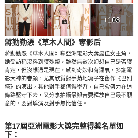
+103
蔣勤勤憑《草木人間》奪影后
蔣勤勤憑《草木人間》奪亞洲電影大獎最佳女主角，
她受訪稱沒料到獲殊榮，雖然無數次幻想自己是否獲
肯定，但沒想過是現在，感到奇妙和有運氣，多謝電
影大神的眷顧，尤其欣賞對手菊地凛子在舊作《巴別
塔》的演出，其他對手都值得學習，自己會努力在這
條路堅守下去，又分享拍攝最艱苦要釋放自己最不願
意的，要對導演及對手無比信任。
第17屆亞洲電影大獎完整得獎名單如
下：