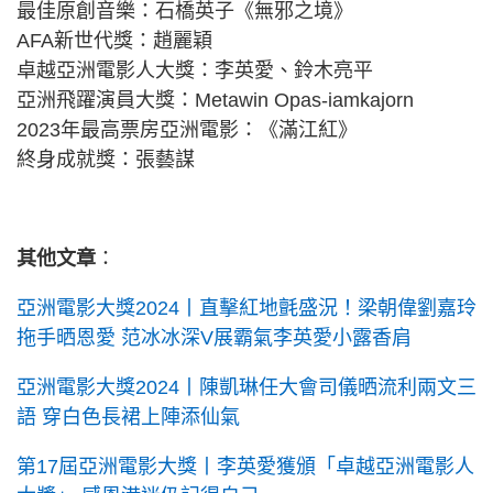
最佳原創音樂：石橋英子《無邪之境》
AFA新世代獎：趙麗穎
卓越亞洲電影人大獎：李英愛、鈴木亮平
亞洲飛躍演員大獎：Metawin Opas-iamkajorn
2023年最高票房亞洲電影：《滿江紅》
終身成就獎：張藝謀
其他文章
：
亞洲電影大獎2024丨直擊紅地氈盛況！梁朝偉劉嘉玲
拖手晒恩愛 范冰冰深V展霸氣李英愛小露香肩
亞洲電影大獎2024丨陳凱琳任大會司儀晒流利兩文三
語 穿白色長裙上陣添仙氣
第17屆亞洲電影大獎丨李英愛獲頒「卓越亞洲電影人