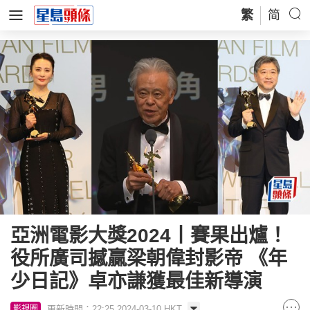
繁
简
亞洲電影大獎2024丨賽果出爐！
役所廣司撼贏梁朝偉封影帝 《年
少日記》卓亦謙獲最佳新導演
更新時間：22:25 2024-03-10 HKT
影視圈