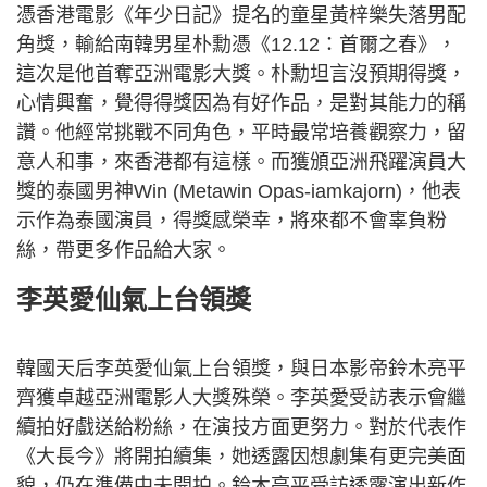
憑香港電影《年少日記》提名的童星黃梓樂失落男配
角獎，輸給南韓男星朴勳憑《12.12：首爾之春》，
這次是他首奪亞洲電影大獎。朴勳坦言沒預期得獎，
心情興奮，覺得得獎因為有好作品，是對其能力的稱
讚。他經常挑戰不同角色，平時最常培養觀察力，留
意人和事，來香港都有這樣。而獲頒亞洲飛躍演員大
獎的泰國男神Win (Metawin Opas-iamkajorn)，他表
示作為泰國演員，得獎感榮幸，將來都不會辜負粉
絲，帶更多作品給大家。
李英愛仙氣上台領獎
韓國天后李英愛仙氣上台領獎，與日本影帝鈴木亮平
齊獲卓越亞洲電影人大獎殊榮。李英愛受訪表示會繼
續拍好戲送給粉絲，在演技方面更努力。對於代表作
《大長今》將開拍續集，她透露因想劇集有更完美面
貌，仍在準備中未開拍。鈴木亮平受訪透露演出新作