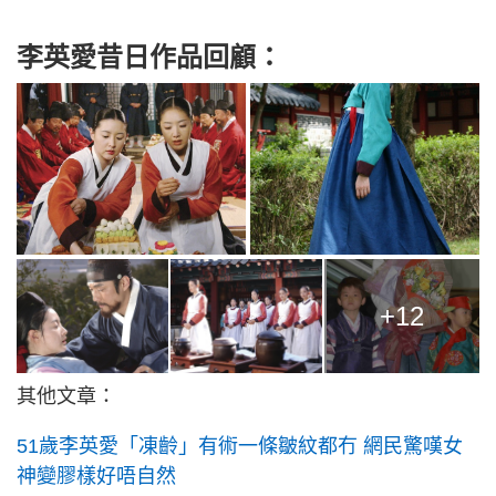
李英愛昔日作品回顧：
+12
其他文章：
51歲李英愛「凍齡」有術一條皺紋都冇 網民驚嘆女
神變膠樣好唔自然