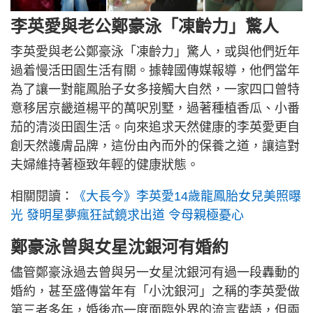
李英愛與老公鄭豪泳「凍齡力」驚人
李英愛與老公鄭豪泳「凍齡力」驚人，或與他們近年
過着慢活田園生活有關。據韓國傳媒報導，他們當年
為了讓一對龍鳳胎子女多接觸大自然，一家四口曾特
意移居京畿道楊平的萬呎別墅，過著種植香瓜、小番
茄的清淡田園生活。向來追求天然健康的李英愛更自
創天然護膚品牌，這份由內而外的保養之道，讓這對
夫婦維持著極致年輕的健康狀態。
相關閱讀：
《大長今》李英愛14歲龍鳳胎女兒美照曝
光 發明星夢瘋狂試鏡求出道 令母親極憂心
鄭豪泳曾與女星沈銀河有婚約
儘管鄭豪泳過去曾與另一女星沈銀河有過一段轟動的
婚約，甚至盛傳當年有「小沈銀河」之稱的李英愛做
第三者多年，婚後亦一度面臨外界的流言蜚語，但兩