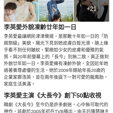
+21
李英愛外貌凍齡廿年如一日
李英愛最讓網民津津樂道，是那數十年如一日的「防
腐劑級」美貌。陽光下見到她皮膚白皙光滑，臉上幾
乎看不到任何皺紋，緊緻如少女的皮膚和優雅的氣
質，與20年前螢幕上的「長今」別無二致，真正做到
外貌廿年如一日。李英愛擁有凍齡外貌，全因近年她
過著養尊處優的生活，她於2009年嫁給年長20歲的
企業家鄭浩英，並在兩年後誕下一對可愛的龍鳳胎，
家庭生活美滿。
李英愛主演《大長今》創下50點收視
韓劇《大長今》至今仍是許多劇迷，心中無可取代的
神作，該劇於2005年初在TVB播出，由天后陳慧琳主