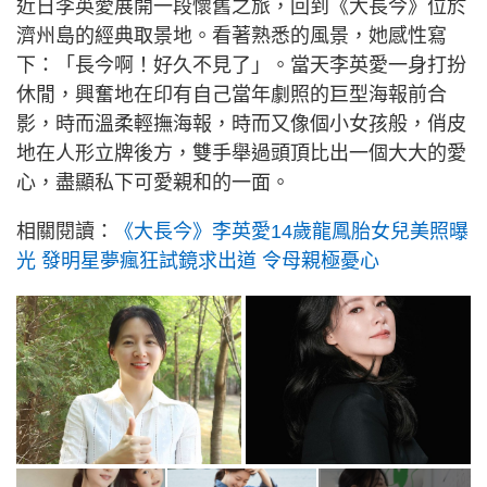
近日李英愛展開一段懷舊之旅，回到《大長今》位於
濟州島的經典取景地。看著熟悉的風景，她感性寫
下：「長今啊！好久不見了」。當天李英愛一身打扮
休閒，興奮地在印有自己當年劇照的巨型海報前合
影，時而溫柔輕撫海報，時而又像個小女孩般，俏皮
地在人形立牌後方，雙手舉過頭頂比出一個大大的愛
心，盡顯私下可愛親和的一面。
相關閱讀：
《大長今》李英愛14歲龍鳳胎女兒美照曝
光 發明星夢瘋狂試鏡求出道 令母親極憂心