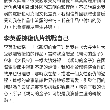
很多人談論，很受觀眾支持和喜愛。與其說是某個特
定角色特別能讓外國觀眾明白和理解，不如說原來我
演的電影也可克服文化差異，我相信外國觀眾也會感
受到我在作品中流露的熱情。我在作品中付出的努
力，也會讓觀眾產生共鳴。」
李英愛揀復仇片挑戰自己
李英愛續稱：「《親切的金子》是我在《大長今》大
受歡迎後接拍的作品，當時我沒想過《親切的金子》
會和《大長今》一樣大獲好評。《親切的金子》在國
際電影節中得到不錯的評價，我和朴贊郁導演合作的
效果也很理想。那時我在想，描述一個女性復仇的過
程，這樣的故事能讓世界各地觀眾喜愛，引發他們的
興趣嗎？最終這部電影讓我挑戰自己，增強了我的信
心，所以《親切的金子》可說是我演藝生涯的轉捩
點。」