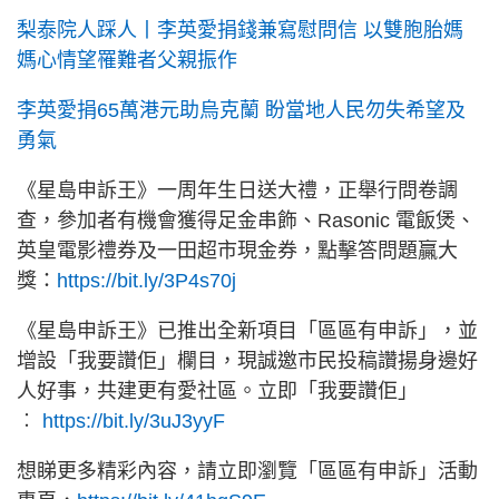
梨泰院人踩人丨李英愛捐錢兼寫慰問信 以雙胞胎媽
媽心情望罹難者父親振作
李英愛捐65萬港元助烏克蘭 盼當地人民勿失希望及
勇氣
《星島申訴王》一周年生日送大禮，正舉行問卷調
查，參加者有機會獲得足金串飾、Rasonic 電飯煲、
英皇電影禮券及一田超市現金券，點擊答問題贏大
獎：
https://bit.ly/3P4s70j
《星島申訴王》已推出全新項目「區區有申訴」，並
增設「我要讚佢」欄目，現誠邀市民投稿讚揚身邊好
人好事，共建更有愛社區。立即「我要讚佢」
︰
https://bit.ly/3uJ3yyF
想睇更多精彩內容，請立即瀏覽「區區有申訴」活動