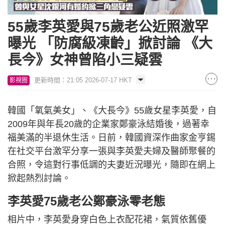
55歲李英愛與75歲老公近照激罕
曝光 「防腐級凍齡」掀討論 《大
長今》女神曾陷小三疑雲
更新時間：21:05 2026-07-17 HKT
影視圈
韓國「氧氣美女」、《大長今》55歲女星李英愛，自
2009年與年長20歲的企業家鄭豪泳結婚後，過著幸
福美滿的半退休生活。日前，韓國資深作曲家金亨錫
在社交平台激罕分享一張與李英愛夫婦及醫師聚餐的
合照，令這對行事低調的夫妻近況曝光，隨即在網上
掀起熱烈討論。
李英愛75歲老公鄭豪泳零老態
相片中，李英愛身穿白色上衣配花裙，氣質依舊優