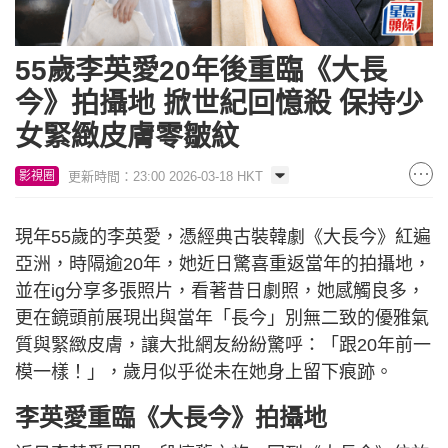
55歲李英愛20年後重臨《大長
今》拍攝地 掀世紀回憶殺 保持少
女緊緻皮膚零皺紋
更新時間：23:00 2026-03-18 HKT
影視圈
現年55歲的李英愛，憑經典古裝韓劇《大長今》紅遍
亞洲，時隔逾20年，她近日驚喜重返當年的拍攝地，
並在ig分享多張照片，看著昔日劇照，她感觸良多，
更在鏡頭前展現出與當年「長今」別無二致的優雅氣
質與緊緻皮膚，讓大批網友紛紛驚呼：「跟20年前一
模一樣！」，歲月似乎從未在她身上留下痕跡。
李英愛重臨《大長今》拍攝地