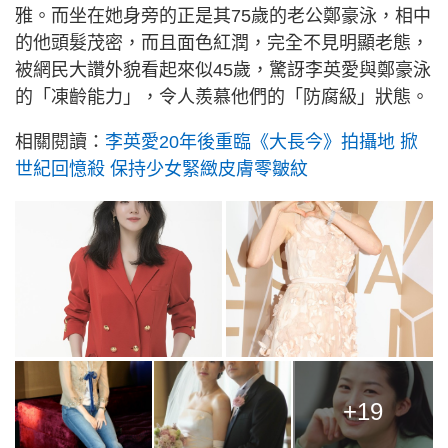
雅。而坐在她身旁的正是其75歲的老公鄭豪泳，相中
的他頭髮茂密，而且面色紅潤，完全不見明顯老態，
被網民大讚外貌看起來似45歲，驚訝李英愛與鄭豪泳
的「凍齡能力」，令人羨慕他們的「防腐級」狀態。
相關閱讀：
李英愛20年後重臨《大長今》拍攝地 掀
世紀回憶殺 保持少女緊緻皮膚零皺紋
+19