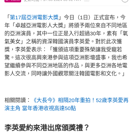
「
第17屆亞洲電影大獎
」今日（1日）正式宣布，今
年「卓越亞洲電影人大獎」將頒予兩位來自不同地區
的亞洲演員，其中一位正是入行超過30年，素有「氧
氣美女」之稱的資深韓國演員李英愛。對於此次獲
獎，李英愛表示：「獲頒這項重要殊榮讓我受寵若
驚。這次很高興來港參與這項亞洲影壇盛事，我也希
望繼續參與不同亞洲地區的作品，與更多亞洲各地電
影人交流，同時讓外國觀眾關注韓國電影和文化。」
相關閱讀：
《大長今》相隔20年重拍！52歲李英愛再
演主角 當年香港收視高達50點
李英愛約來港出席頒獎禮？