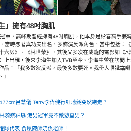
生」擁有48吋胸肌
獲冠軍，高峰期曾經擁有48吋胸肌，他本身是詠春高手兼
員，當時憑著真功夫出名，多飾演反派角色，當中包括：
十六房》、《林世榮》，其後又多次在成龍的電影如《A
》上出現，後來李海生加入TVB至今。李海生曾在訪問上
作品：「我多數演反派，最後多數要死。我份人唔識講嘢
。」
77cm呂慧儀 Terry李偉健行紅地氈突然跑走？
林漪娸冧爆 港男冠軍竟不敵戇直男？
港隊代表 食屎陳師奶係老師！