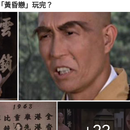
g
「黃昏戀」玩完？
T
i
m
e