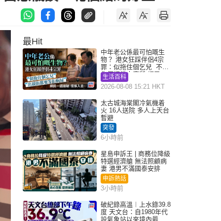
最Hit
中年老公係最可怕嘅生
物？ 港女狂踩伴侶4宗
罪：似拖住個乞兒 不解
為何經常去廁所 網民一
生活百科
語道破
2026-08-08 15:21 HKT
太古城海棠閣冷氣機着
火 16人送院 多人上天台
暫避
突發
6小時前
星島申訴王 | 商務位降級
特選經濟艙 無法照顧病
妻 港男不滿國泰安排
申訴熱話
3小時前
破紀錄高溫︱上水錄39.8
度 天文台：自1980年代
設氣象站以來境內最高