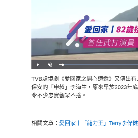
L
P
U
o
l
n
a
a
m
d
y
u
TVB處境劇《愛回家之開心速遞》又傳出
e
t
d
e
:
保安的「申叔」李海生，原來早於2023
4
5
.
令不少忠實觀眾不捨。
4
7
%
相關文章：
愛回家丨「龍力王」Terry李