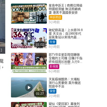
星島申訴王 | 商務位降級
特選經濟艙 無法照顧病
妻 港男不滿國泰安排
申訴熱話
3小時前
破紀錄高溫︱上水錄39.8
度 天文台：自1980年代
設氣象站以來境內最高
紀錄
社會
01:02
8小時前
F
u
前TVB女星彭翔翎轉做
l
全職的士司機 日賺2千指
l
龍
s
終有錢買衫扮靚 入行9年
c
被封翻版林夏薇
r
影視圈
開，
e
e
6小時前
n
天氣極端酷熱︱大埔船
灣行山男暈倒 直升機送
院途中不治
突發
01:27
2小時前
疑似《愛回家》幕後列