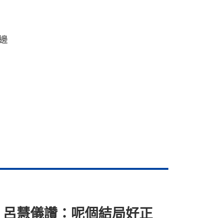
邊
 呂慧儀讚：呢個結局好正