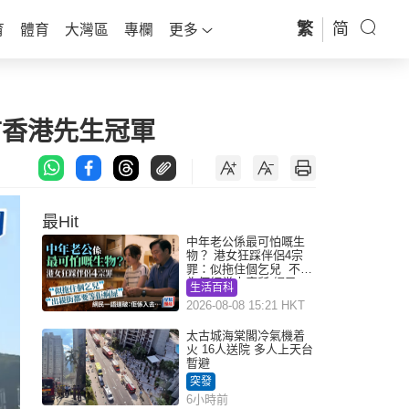
繁
简
育
體育
大灣區
專欄
更多
前香港先生冠軍
最Hit
中年老公係最可怕嘅生
物？ 港女狂踩伴侶4宗
罪：似拖住個乞兒 不解
為何經常去廁所 網民一
生活百科
語道破
2026-08-08 15:21 HKT
太古城海棠閣冷氣機着
火 16人送院 多人上天台
暫避
突發
6小時前