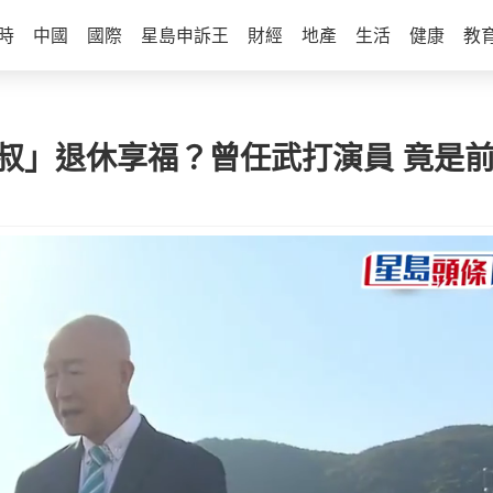
時
中國
國際
星島申訴王
財經
地產
生活
健康
教
申叔」退休享福？曾任武打演員 竟是