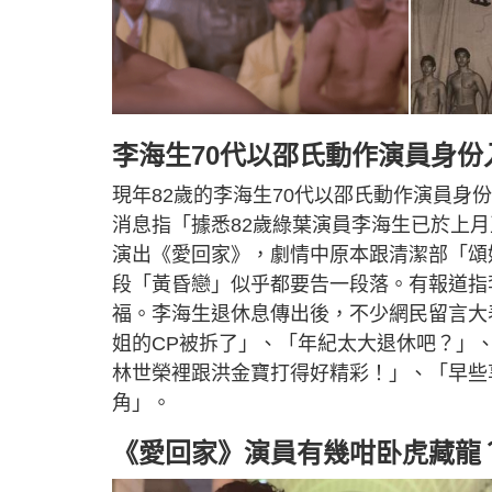
李海生70代以邵氏動作演員身份
現年82歲的李海生70代以邵氏動作演員身份
消息指「據悉82歲綠葉演員李海生已於上月
演出《愛回家》，劇情中原本跟清潔部「頌
段「黃昏戀」似乎都要告一段落。有報道指
福。李海生退休息傳出後，不少網民留言大
姐的CP被拆了」、「年紀太大退休吧？」
林世榮裡跟洪金寶打得好精彩！」、「早些
角」。
《愛回家》演員有幾咁卧虎藏龍