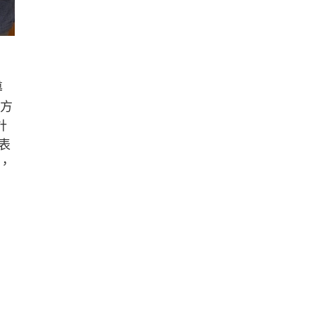
導
《方
計
表
，