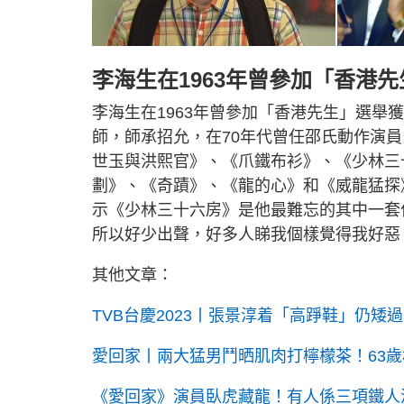
李海生在1963年曾參加「香港先
李海生在1963年曾參加「香港先生」選舉
師，師承招允，在70年代曾任邵氏動作演
世玉與洪熙官》、《爪鐵布衫》、《少林三
劃》、《奇蹟》、《龍的心》和《威龍猛探
示《少林三十六房》是他最難忘的其中一套
所以好少出聲，好多人睇我個樣覺得我好惡
其他文章：
TVB台慶2023丨張景淳着「高踭鞋」仍矮過1
愛回家丨兩大猛男鬥晒肌肉打檸檬茶！63歲
《愛回家》演員臥虎藏龍！有人係三項鐵人