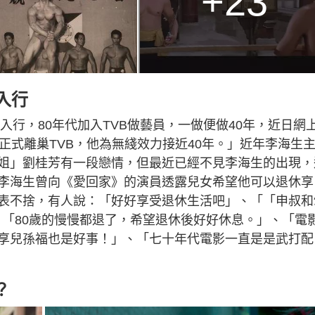
+23
入行
入行，80年代加入TVB做藝員，一做便做40年，近日網
正式離巢TVB，他為無綫效力接近40年。」近年李海生
姐」劉桂芳有一段戀情，但最近已經不見李海生的出現，
李海生曾向《愛回家》的演員透露兒女希望他可以退休享
表不捨，有人說：「好好享受退休生活吧」、「「申叔和
、「80歲的慢慢都退了，希望退休後好好休息。」、「電
享兒孫福也是好事！」、「七十年代電影一直是是武打配
？