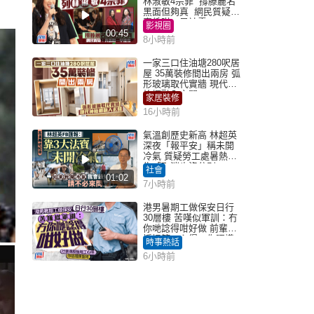
林淑敏4宗罪 撐滕麗名
黑面但夠真 網民質疑：
真係咁一早被雪
影視圈
00:45
8小時前
一家三口住油塘280呎居
屋 35萬裝修間出兩房 弧
形玻璃取代實牆 現代神
枱櫃融入玄關
家居裝修
16小時前
氣溫創歷史新高 林超英
深夜「報平安」稱未開
冷氣 質疑勞工處暑熱警
告「取消也沒分別」
社會
01:02
7小時前
港男暑期工做保安日行
30層樓 苦嘆似軍訓：冇
你哋諗得咁好做 前輩傳
授搵筍工心得：你唔識
時事熱話
揀盤啫｜Juicy叮
6小時前