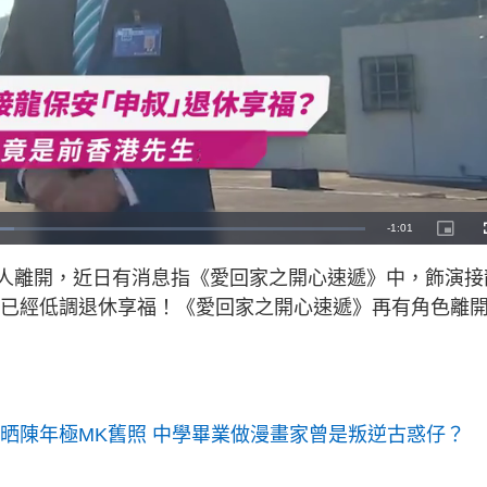
R
-
1:01
P
i
c
e
t
有人離開，近日有消息指《愛回家之開心速遞》中，飾演接
u
r
m
e
年底已經低調退休享福！《愛回家之開心速遞》再有角色離
-
i
a
n
-
P
i
i
c
t
n
u
r
e
i
偉健晒陳年極MK舊照 中學畢業做漫畫家曾是叛逆古惑仔？
n