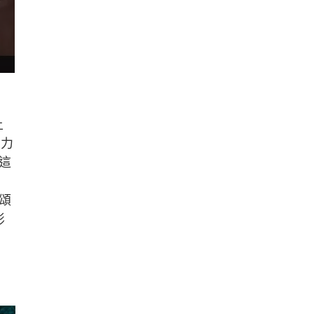
上
主力
這
頌
影