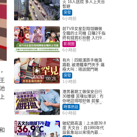
火 16人送院 多人上天台
暫避
突發
6小時前
前TVB女星彭翔翎轉做
全職的士司機 日賺2千指
終有錢買衫扮靚 入行9年
被封翻版林夏薇
影視圈
6小時前
有片｜四眼漢跌手機落
路軌 被港鐵車門夾手 痛
極大叫：唔該開門喇
，
突發
00:26
王
1小時前
池
港男暑期工做保安日行
上
30層樓 苦嘆似軍訓：冇
你哋諗得咁好做 前輩傳
授搵筍工心得：你唔識
時事熱話
揀盤啫｜Juicy叮
6小時前
破紀錄高溫︱上水錄39.8
度 天文台：自1980年代
和
設氣象站以來境內最高
紀錄