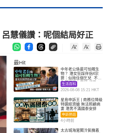
 呂慧儀讚：呢個結局好正
最Hit
中年老公係最可怕嘅生
物？ 港女狂踩伴侶4宗
罪：似拖住個乞兒 不解
為何經常去廁所 網民一
生活百科
語道破
2026-08-08 15:21 HKT
星島申訴王 | 商務位降級
特選經濟艙 無法照顧病
妻 港男不滿國泰安排
申訴熱話
4小時前
太古城海棠閣冷氣機着