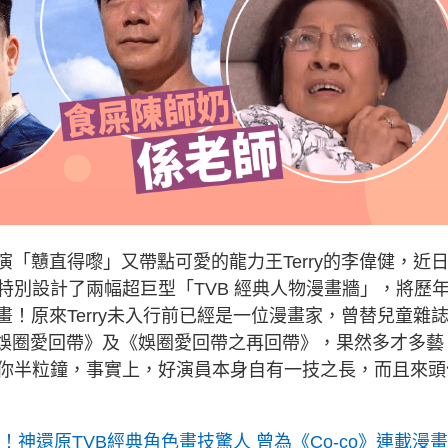
演「戇直得嚟」又帶點可愛的龍力王Terry的李偉健，近
別設計了兩幅超巨型「TVB 經典人物漫畫牆」，將歷年
畫！原來Terry未入行前已經是一位漫畫家，曾替兒童雜
《娛圈愛回帶》及《娛圈愛回帶之再回帶》，果然多才多藝
你半粒鐘，事實上，好演員本身自有一技之長，而且來頭
家！神還原TVB經典角色畫技驚人 曾為《Co-co》連載漫畫