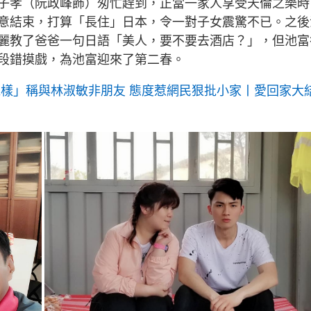
子孝（阮政峰飾）匆忙趕到，正當一家人享受天倫之樂時
意結束，打算「長住」日本，令一對子女震驚不已。之後
麗教了爸爸一句日語「美人，要不要去酒店？」，但池富
段錯摸戲，為池富迎來了第二春。
藐樣」稱與林淑敏非朋友 態度惹網民狠批小家丨愛回家大