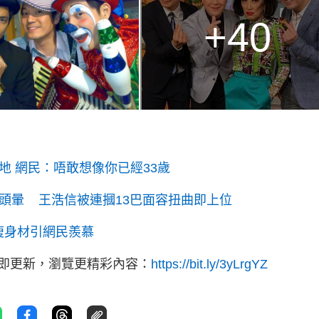
+40
地 網民：唔敢想像你已經33歲
頭暈 王浩信被連摑13巴面容扭曲即上位
瘦身材引網民羨慕
立即更新，瀏覽更精彩內容：
https://bit.ly/3yLrgYZ