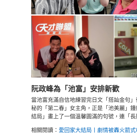
阮政峰為「池富」安排新歡
當池富充滿自信地練習完日文「搭訕金句」
秘的「第二春」女主角，正是「池美麗」鍾
結局」畫上了一個溫馨圓滿的句號，連「長
相關閱讀：
愛回家大結局丨劇情被轟火箭式