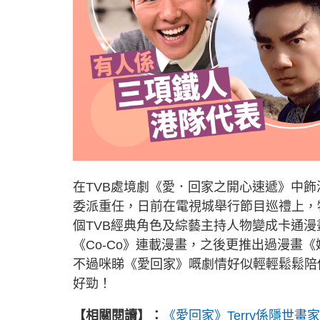
在TVB處境劇《愛．回家之開心速遞》中飾
委派重任，日前在電視城舉行節目巡禮上，特
個TVB經典角色及綜藝主持人物變成卡通漫
《Co-Co》連載漫畫，之後更推出過漫畫
不過咪睇《愛回家》嘅劇情好似輕輕鬆鬆陪
好勁！
【相關閱讀】：
《愛回家》Terry係隱世畫