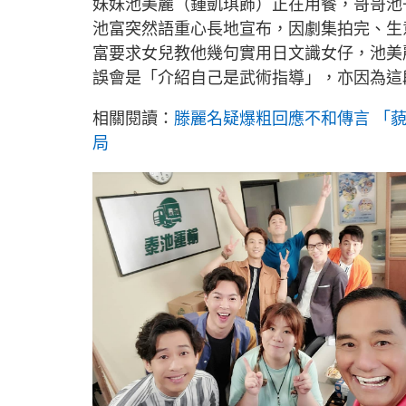
妹妹池美麗（鍾凱琪飾）正在用餐，哥哥池
池富突然語重心長地宣布，因劇集拍完、生
富要求女兒教他幾句實用日文識女仔，池美
誤會是「介紹自己是武術指導」，亦因為這
相關閱讀：
滕麗名疑爆粗回應不和傳言 「
局