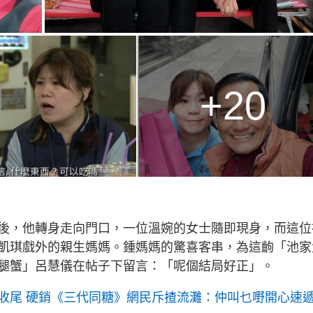
+20
後，他轉身走向門口，一位溫婉的女士隨即現身，而這位
凱琪戲外的親生媽媽。鍾媽媽的驚喜客串，為這齣「池家
腿蟹」呂慧儀在帖子下留言：「呢個結局好正」。
收尾 硬銷《三代同糖》網民斥揸流灘：仲叫乜嘢開心速