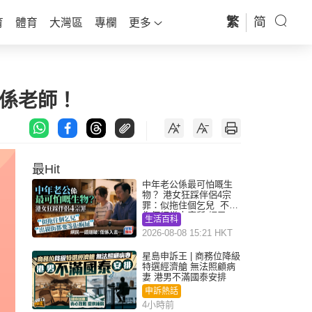
繁
简
育
體育
大灣區
專欄
更多
奶係老師！
最Hit
中年老公係最可怕嘅生
物？ 港女狂踩伴侶4宗
罪：似拖住個乞兒 不解
為何經常去廁所 網民一
生活百科
語道破
2026-08-08 15:21 HKT
星島申訴王 | 商務位降級
特選經濟艙 無法照顧病
妻 港男不滿國泰安排
申訴熱話
4小時前