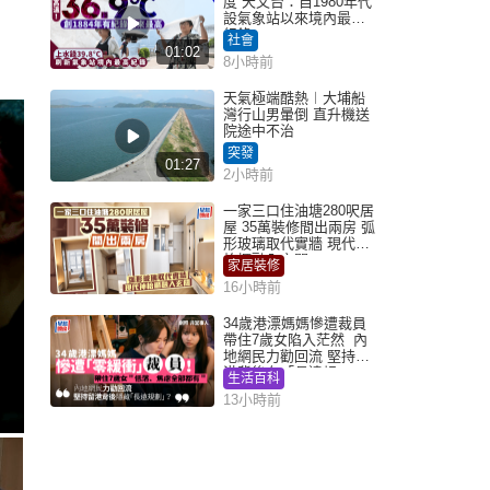
度 天文台：自1980年代
設氣象站以來境內最高
紀錄
社會
01:02
8小時前
天氣極端酷熱︱大埔船
灣行山男暈倒 直升機送
院途中不治
突發
01:27
2小時前
一家三口住油塘280呎居
屋 35萬裝修間出兩房 弧
形玻璃取代實牆 現代神
枱櫃融入玄關
家居裝修
16小時前
34歲港漂媽媽慘遭裁員
帶住7歲女陷入茫然 內
地網民力勸回流 堅持留
港背後有「長遠規
生活百科
劃」？
13小時前