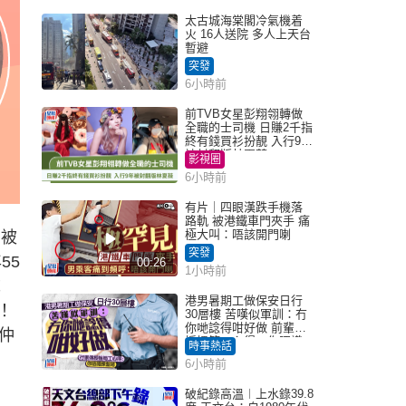
太古城海棠閣冷氣機着
火 16人送院 多人上天台
暫避
突發
6小時前
前TVB女星彭翔翎轉做
全職的士司機 日賺2千指
終有錢買衫扮靚 入行9年
被封翻版林夏薇
影視圈
6小時前
有片｜四眼漢跌手機落
路軌 被港鐵車門夾手 痛
極大叫：唔該開門喇
日被
突發
55
00:26
1小時前
誌
港男暑期工做保安日行
！
30層樓 苦嘆似軍訓：冇
你哋諗得咁好做 前輩傳
仲
授搵筍工心得：你唔識
時事熱話
揀盤啫｜Juicy叮
6小時前
破紀錄高溫︱上水錄39.8