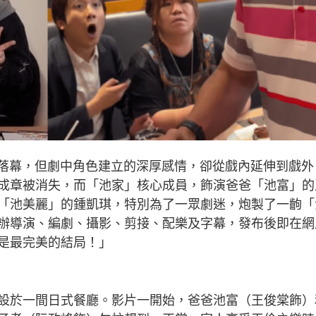
式落幕，但劇中角色建立的深厚感情，卻從戲內延伸到戲外
成章被消失，而「池家」核心成員，飾演爸爸「池富」的
「池美麗」的鍾凱琪，特別為了一眾劇迷，炮製了一齣「
辦導演、編劇、攝影、剪接、配樂及字幕，發布後即在網
是最完美的結局！」
設於一間日式餐廳。影片一開始，爸爸池富（王俊棠飾）