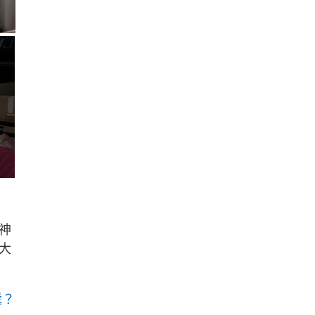
神
大
遞？