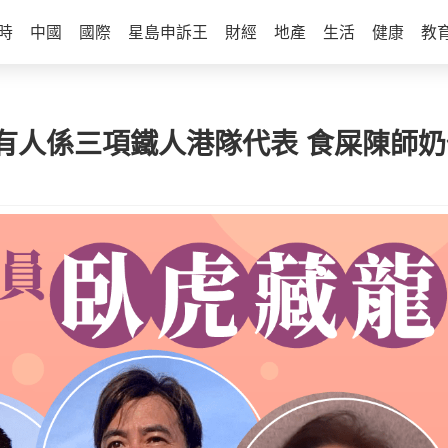
時
中國
國際
星島申訴王
財經
地產
生活
健康
教
有人係三項鐵人港隊代表 食屎陳師