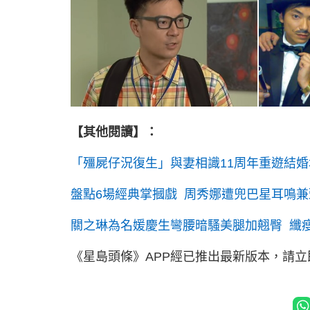
【其他閱讀】：
「殭屍仔況復生」與妻相識11周年重遊結婚
盤點6場經典掌摑戲 周秀娜遭兜巴星耳鳴兼
關之琳為名媛慶生彎腰暗騷美腿加翹臀 纖
《星島頭條》APP經已推出最新版本，請