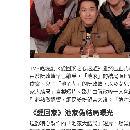
TVB處境劇《愛回家之心速遞》雖然已正
由於阮政峰早已離巢，「池家」的結局順理
俊棠、兒子「池子孝」的阮政峰，以及女兒
家大結局」自製短片。影片由阮政峰一人包
引起熱烈迴響，網民紛紛留言大讚：「這才
《愛回家》池家偽結局曝光
這齣精心製作的「池家大結局」短片，場景