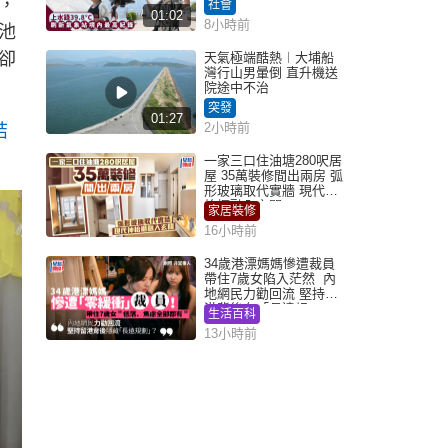
，
社會
01:02
8小時前
池
卻
天氣極端酷熱︱大埔船
灣行山男暈倒 直升機送
院途中不治
突發
01:27
2小時前
結
一家三口住油塘280呎居
屋 35萬裝修間出兩房 弧
形玻璃取代實牆 現代神
枱櫃融入玄關
家居裝修
16小時前
34歲港漂媽媽慘遭裁員
帶住7歲女陷入茫然 內
地網民力勸回流 堅持留
港背後有「長遠規
生活百科
劃」？
13小時前