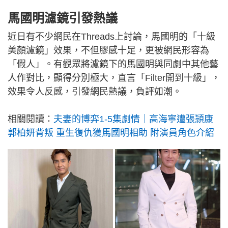
馬國明濾鏡引發熱議
近日有不少網民在Threads上討論，馬國明的「十級
美顏濾鏡」效果，不但膠感十足，更被網民形容為
「假人」。有觀眾將濾鏡下的馬國明與同劇中其他藝
人作對比，顯得分別極大，直言「Filter開到十級」，
效果令人反感，引發網民熱議，負評如潮。
相關閱讀：
夫妻的博弈1-5集劇情｜高海寧遭張頴康
郭柏妍背叛 重生復仇獲馬國明相助 附演員角色介紹