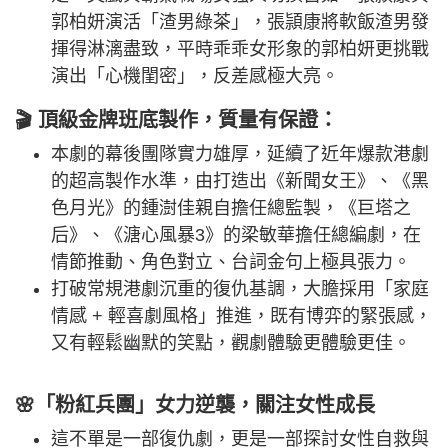
郭柏妍演活「渣男綠茶」，張頴康將軟飯渣男發
揮得淋漓盡致，平時乖乖女形象的郭柏妍更挑戰
演出「心機閨密」，反差感極大亮。
🎬 頂級金牌班底製作，質量有保證：
本劇的幕後團隊實力雄厚，延續了近年爆款港劇
的超高製作水準，由打造出《新聞女王》、《黑
色月光》的鍾澍佳親自擔任總監製，《巨塔之
后》、《溏心風暴3》的梁敏華擔任總編劇，在
情節推動、角色對立、台詞金句上極具張力。
打破常規港劇沉重的復仇基調，大膽採用「家庭
情感 + 輕喜劇風格」推進，既有博弈的緊張感，
又有輕鬆幽默的笑點，觀劇體驗更體驗更佳。
🌸「粉紅兵團」女力逆襲，關注女性成長
這不單是一部復仇劇，更是一部探討女性自救與