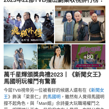
+80
萬千星輝頒獎典禮2023丨《新聞女王》
馬國明玩權鬥有驚喜
今屆TVB視帝另一位被看好的候選人還有在《
新聞女
王
》飾演「梁景仁」的
馬國明
，雖然有人覺得馬國明
撐不起角色，與「Man姐」佘詩曼大玩職場權鬥之