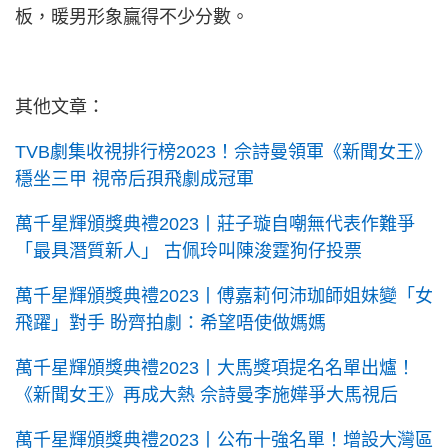
板，暖男形象贏得不少分數。
其他文章：
TVB劇集收視排行榜2023！佘詩曼領軍《新聞女王》
穩坐三甲 視帝后孭飛劇成冠軍
萬千星輝頒獎典禮2023丨莊子璇自嘲無代表作難爭
「最具潛質新人」 古佩玲叫陳浚霆狗仔投票
萬千星輝頒獎典禮2023丨傅嘉莉何沛珈師姐妹變「女
飛躍」對手 盼齊拍劇：希望唔使做媽媽
萬千星輝頒獎典禮2023丨大馬獎項提名名單出爐！
《新聞女王》再成大熱 佘詩曼李施嬅爭大馬視后
萬千星輝頒獎典禮2023丨公布十強名單！增設大灣區