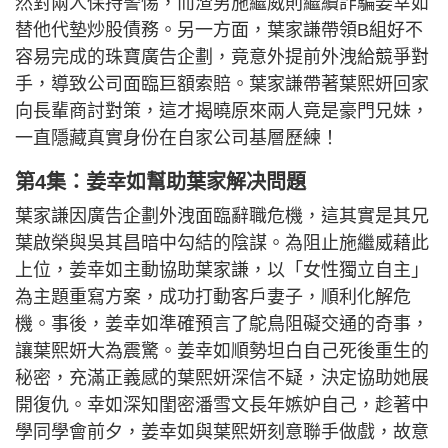
然對兩人保持警惕，而渣男施繼威則繼續詐騙姜幸如
替他代墊炒股債務。另一方面，葉家謙帶領B組好不
容易完成的珠寶廣告企劃，竟意外提前外洩給競爭對
手，導致公司面臨巨額索賠。葉家謙帶著葉熙妍回家
向長輩商討對策，這才揭曉原來兩人竟是豪門兄妹，
一直隱藏真實身份在自家公司基層歷練！
第4集：姜幸如幫助葉家解决問題
葉家謙因廣告企劃外洩面臨辭職危機，這其實是其兄
葉啟榮與吳其昌暗中勾結的陰謀。為阻止施繼威藉此
上位，姜幸如主動協助葉家謙，以「女性獨立自主」
為主題重寫方案，成功打動客戶妻子，順利化解危
機。事後，姜幸如準確預言了鴕鳥阻礙交通的奇事，
讓葉熙妍大為震驚。姜幸如順勢坦白自己死後重生的
秘密，充滿正義感的葉熙妍深信不疑，決定協助她展
開復仇。幸如深知閨密潘雪文長年嫉妒自己，趁著中
學同學會前夕，姜幸如與葉熙妍刻意聯手做戲，故意