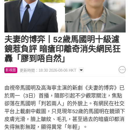
夫妻的博弈丨52歲馬國明十級濾
鏡惹負評 暗瘡印離奇消失網民狂
轟「膠到唔自然」
更新時間：18:30 2026-08-06 HKT
影視圈
由視帝馬國明及高海寧主演的新劇《夫妻的博弈》已
於周一（3日）首播，隨即引起不少觀眾關注，焦點
卻落在馬國明「判若兩人」的外貌上。有網民在社交
平台上載劇中截圖，只見現年52歲的馬國明在鏡頭下
皮膚光滑，臉上皺紋、毛孔，甚至過去的暗瘡印都消
失得無影無蹤，顯得異常「年輕」。