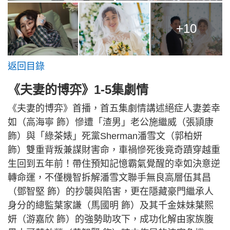
+10
返回目錄
《夫妻的博弈》1-5集劇情
《夫妻的博弈》首播，首五集劇情講述絕症人妻姜幸
如（高海寧 飾）慘遭「渣男」老公施繼威（張頴康
飾）與「綠茶婊」死黨Sherman潘雪文（郭柏妍
飾）雙重背叛兼謀財害命，車禍慘死後竟奇蹟穿越重
生回到五年前！帶住預知記憶霸氣覺醒的幸如決意逆
轉命運，不僅機智拆解潘雪文聯手無良高層伍其昌
（鄧智堅 飾）的抄襲與陷害，更在隱藏豪門繼承人
身分的總監葉家謙（馬國明 飾）及其千金妹妹葉熙
妍（游嘉欣 飾）的強勢助攻下，成功化解由家族腹