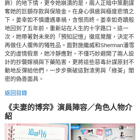
飾）的地下情，更令她崩潰的是，兩人正暗中策劃謀
奪她的巨額存款與保險金。在身心俱疲與極度悲憤之
下，姜幸如不慎遭遇車禍，含恨而終。姜幸如奇蹟般
地回到了五年前，重新站在人生的十字路口。這一
次，她帶著對未來的「預知記憶」徹底覺醒，決定不
再做任人擺佈的犧牲品。面對施繼威和Sherman潘雪
文的虛情假意，她冷靜應對，不僅巧妙避開了兩人設
計的抄襲嫁禍與下藥陷害，更將這些惡毒計謀原封不
動地反彈給他們，一步步撕破這對渣男與「綠茶」閨
密的偽善面具。
返回目錄
《夫妻的博弈》演員陣容／角色人物介
紹