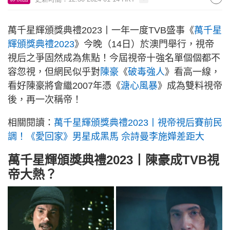
萬千星輝頒獎典禮2023丨一年一度TVB盛事《
萬千星
輝頒獎典禮2023
》今晚（14日）於澳門舉行，視帝
視后之爭固然成為焦點！今屆視帝十強名單個個都不
容忽視，但網民似乎對
陳豪
《
破毒強人
》看高一線，
看好陳豪將會繼2007年憑《
溏心風暴
》成為雙料視帝
後，再一次稱帝！
相關閱讀：
萬千星輝頒獎典禮2023丨視帝視后賽前民
調！《愛回家》男星成黑馬 佘詩曼李施嬅差距大
萬千星輝頒獎典禮2023丨陳豪成TVB視
帝大熱？