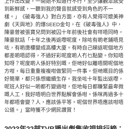
上作出改變，一開始不知道行不行，至少讓觀眾感受
到新鮮感，一聽到我的聲音就感受到角色的不一
樣。」《破毒強人》對白方面，亦有人覺得可媲美神
劇《天與地》的爆SEED金句，在《破毒強人》中，
陳豪曾被張寶兒問到被囚十年前後社會有咩唔同時，
陳豪就話「十年之後再返嚟呢度，除咗有啲老鋪唔見
咗，有啲唐樓變成高樓大廈。有時自己睇返呢個地方
都差啲唔認得，不過好彩呢度啲人冇乜點變。你知唔
知呀？呢度啲人係好特別嘅，佢哋好似離唔開呢個地
方咁，每日重重複複咁做緊同一件事。佢哋嘅目的係
好簡單，都只係想繼續生存。我坐咗十年監出返嚟，
呢班人好似一啲都冇變過咁，佢地每日都賺緊最卑微
嘅人工，我好唔明白世界點解會係咁。係咪再過多十
年都唔會變？人，應該係平等。呢個世界唔應該咁唔
公道。」當時獲不少網民讚賞！
2023年22部TVB播出劇集收視排行榜：