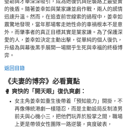
堅韌與才華深深吸引，成為她復仇與逆襲路上最堅實
的後盾。隨著姜幸如與葉家謙並肩作戰，兩人的感情
迅速升溫。然而，在追查前世線索的過程中，姜幸如
震驚地發現，當年那場奪走她性命的車禍根本不是意
外，而肇事者的真正目標其實是葉家謙。為了保護深
愛的人，姜幸如決定主動出擊，從單純的個人復仇，
升級為與幕後黑手展開一場關乎生死與幸福的終極博
弈。
返回目錄
《夫妻的博弈》必看賣點
🥊 爽快的「開天眼」復仇爽劇：
女主角姜幸如重生後帶着「預知能力」開掛，不
再像傳統港劇一樣隱忍，而是主動設局反制渣男
前夫與心機小三，把他們玩弄於股掌之間，職場
上更是帶領女性團隊一路逆襲，爽度破表，