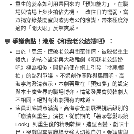
重生的姜幸如利用帶回來的「預知能力」，在職
場與情場上步步搶佔先機，一改往日的懦弱，當
眾揭穿綠茶閨蜜與渣男老公的陰謀，帶來極度舒
適的「開天眼」反擊爽感。
💬 爭議焦點！港版《和我老公結婚吧》：
由於「患癌、撞破老公與閨蜜偷情、被殺後重生
復仇」的核心設定與大熱韓劇《和我老公結婚
吧》極為相似，開播前便在網上引發「抄襲/翻
拍」的熱烈爭議 。不過創作團隊與馬國明、高
海寧均澄清表示，本劇著重在「預知夢」的設定
與本土廣告界的職場博弈，情節發展會與韓劇大
不相同，絕對有港劇獨有的味道。
演員班底誠意滿滿，高海寧全劇展現視后級別的
「崩潰與重生」演技，從前期的「薯嘜鬈髮眼鏡
Look」到重生後的精明幹練，造型百變、戲味十
足，哭戲與霸氣職場女強人切換自如。張頴康與