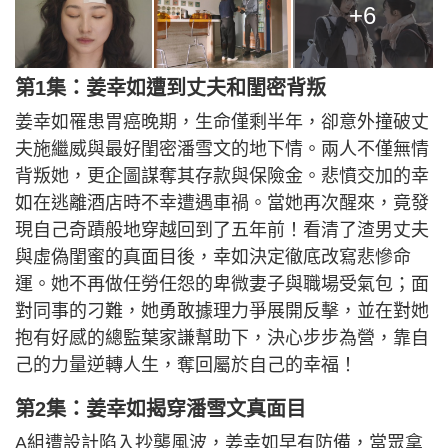
+6
第1集：姜幸如遭到丈夫和閨密背叛
姜幸如罹患胃癌晚期，生命僅剩半年，卻意外撞破丈
夫施繼威與最好閨密潘雪文的地下情。兩人不僅無情
背叛她，更企圖謀奪其存款與保險金。悲憤交加的幸
如在逃離酒店時不幸遭遇車禍。當她再次醒來，竟發
現自己奇蹟般地穿越回到了五年前！看清了渣男丈夫
與虛偽閨蜜的真面目後，幸如決定徹底改寫悲慘命
運。她不再做任勞任怨的卑微妻子與職場受氣包；面
對同事的刁難，她勇敢據理力爭展開反擊，並在對她
抱有好感的總監葉家謙幫助下，決心步步為營，靠自
己的力量逆轉人生，奪回屬於自己的幸福！
第2集：姜幸如揭穿潘雪文真面目
A組遭設計陷入抄襲風波，姜幸如早有防備，當眾拿