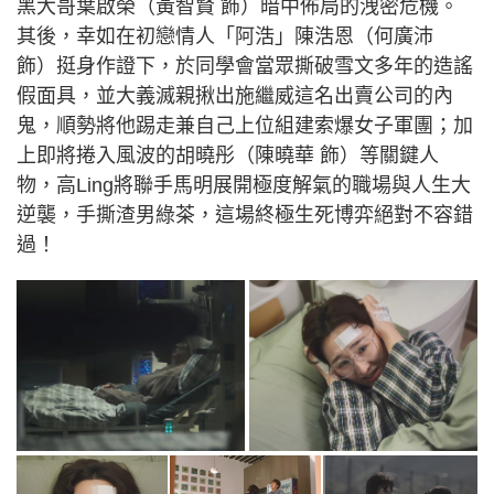
黑大哥葉啟榮（黃智賢 飾）暗中佈局的洩密危機。
其後，幸如在初戀情人「阿浩」陳浩恩（何廣沛
飾）挺身作證下，於同學會當眾撕破雪文多年的造謠
假面具，並大義滅親揪出施繼威這名出賣公司的內
鬼，順勢將他踢走兼自己上位組建索爆女子軍團；加
上即將捲入風波的胡曉彤（陳曉華 飾）等關鍵人
物，高Ling將聯手馬明展開極度解氣的職場與人生大
逆襲，手撕渣男綠茶，這場終極生死博弈絕對不容錯
過！