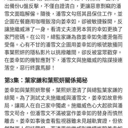
出備份U盤反擊，不僅自證清白，更讓惡意剽竊的潘
雪文面臨解僱。隨後，潘雪文勾搭其昌保住工作，並
企圖在餐廳用咖喱飯潑向姜幸如，卻被敏捷躲開，反
讓施繼威淋了一身。看清丈夫渣男本質的幸如更換了
家門密碼。在公司，總監家謙為救姜幸如免遭燙傷而
受傷。心有不甘的潘雪文企圖用姜幸如的帳號散播同
事葉熙妍的隱私影片以挑撥離間，卻反被當眾戳穿。
在姜幸如的機智應對下，潘雪文與施繼威的陰謀接連
落空，惡行終露馬腳！
第3集：葉家謙和葉熙妍關係揭秘
姜幸如與葉熙妍聚餐，葉熙妍澄清了與總監葉家謙的
緋聞。為了測試丈夫施繼威與潘雪文，姜幸如故意佈
局，讓兩人在自己家中獨處。施繼威色心大起欲與潘
雪文苟合，但潘雪文不滿被當作姜幸如的替身而憤然
離去。姜幸如事後查看監視器雖未見越軌實證，但依