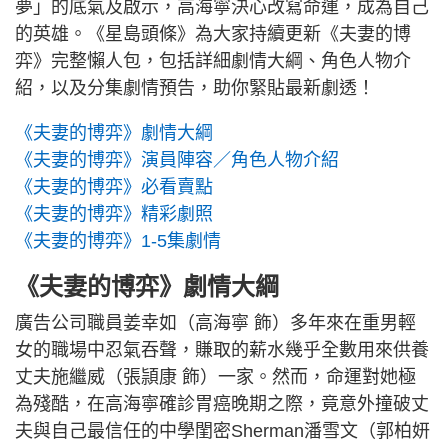
夢」的底氣及啟示，高海寧決心改寫命運，成為自己
的英雄。《星島頭條》為大家持續更新《夫妻的博
弈》完整懶人包，包括詳細劇情大綱、角色人物介
紹，以及分集劇情預告，助你緊貼最新劇透！
《夫妻的博弈》劇情大綱
《夫妻的博弈》演員陣容／角色人物介紹
《夫妻的博弈》必看賣點
《夫妻的博弈》精彩劇照
《夫妻的博弈》1-5集劇情
《夫妻的博弈》劇情大綱
廣告公司職員姜幸如（高海寧 飾）多年來在重男輕
女的職場中忍氣吞聲，賺取的薪水幾乎全數用來供養
丈夫施繼威（張頴康 飾）一家。然而，命運對她極
為殘酷，在高海寧確診胃癌晚期之際，竟意外撞破丈
夫與自己最信任的中學閨密Sherman潘雪文（郭柏妍