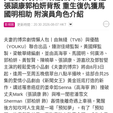
張頴康郭柏妍背叛 重生復仇獲馬
國明相助 附演員角色介紹
更新時間：20:30 2026-08-07 HKT
影視圈
夫妻的博弈劇情懶人包丨由無綫（TVB）與優酷
（YOUKU）聯合出品，鍾澍佳總監製，黃國輝監
製，梁敏華總編劇，並由高海寧、馬國明、何廣沛、
郭柏妍、黃智賢、陳曉華、張頴康、游嘉欣及鄧智堅
主演的輕鬆愛情小品劇《夫妻的博弈》將由8月3日
起，逢周一至周五晚翡翠台八點半播映。這部合共25
集的愛情小品劇由《新聞女王》黃金班底打造的新
作，講述罹患癌症的姜幸如Senna（高海寧 飾）撞破
丈夫Mark（張頴康 飾）與唯一閨密潘雪文
Sherman（郭柏妍 飾）姦情後離奇遇上車禍，驚醒
後方知坎坷人生竟是一場「預知夢」。有了「預知