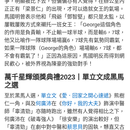
爭，明顯被比下去，但偏偏亦有人覺得，在辦公室內
正正有「梁景仁」的出現，才可以造就女王的氣場。
馬國明曾表示他和「飛爺「鄧智堅」都只是太監，以
屢戰屢敗方式來襯托一班女王：「George這個角色
的作用是負責輸，不止輸一球半球，而是輸6，7球，
他又比喻作一隊球隊場場贏6，7球先有氣勢同霸氣，
如果一隊球隊（George的角色）場場輸6，7球，都
不會有霸氣了！」正因為這原因，馬國明反而得到網
民歡心，被外界視為陳豪的強勁對手！
萬千星輝頒獎典禮2023丨單立文成黑馬
之選
至於黑馬人選，
單立文
《
愛．回家之開心速遞
》熊樹
仁一角，與及
何廣沛
在《
你好，我的大夫
》飾演中醫
師「辜清勁」亦隨時跑出，雖然有人覺得相比之下，
何廣沛在《破毒強人》「徐安樂」的演出較好，但
「辜清勁」在劇中對中醫和
蔡思貝
的固執，戇直又古