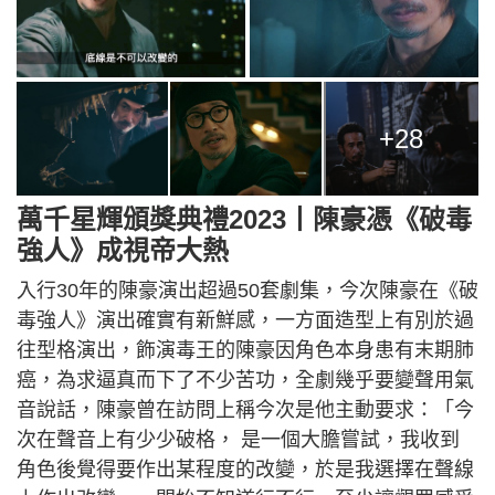
+28
萬千星輝頒獎典禮2023丨陳豪憑《破毒
強人》成視帝大熱
入行30年的陳豪演出超過50套劇集，今次陳豪在《破
毒強人》演出確實有新鮮感，一方面造型上有別於過
往型格演出，飾演毒王的陳豪因角色本身患有末期肺
癌，為求逼真而下了不少苦功，全劇幾乎要變聲用氣
音說話，陳豪曾在訪問上稱今次是他主動要求：「今
次在聲音上有少少破格， 是一個大膽嘗試，我收到
角色後覺得要作出某程度的改變，於是我選擇在聲線