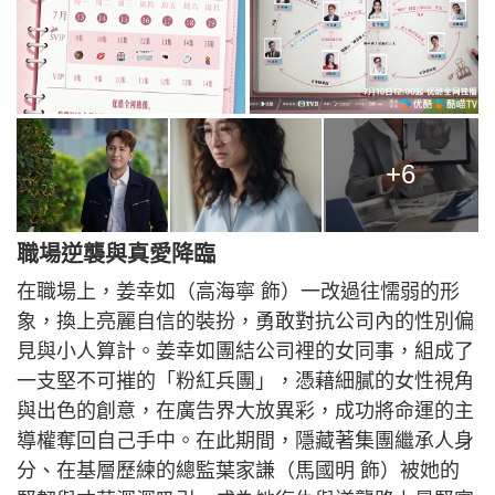
+6
職場逆襲與真愛降臨
在職場上，姜幸如（高海寧 飾）一改過往懦弱的形
象，換上亮麗自信的裝扮，勇敢對抗公司內的性別偏
見與小人算計。姜幸如團結公司裡的女同事，組成了
一支堅不可摧的「粉紅兵團」，憑藉細膩的女性視角
與出色的創意，在廣告界大放異彩，成功將命運的主
導權奪回自己手中。在此期間，隱藏著集團繼承人身
分、在基層歷練的總監葉家謙（馬國明 飾）被她的