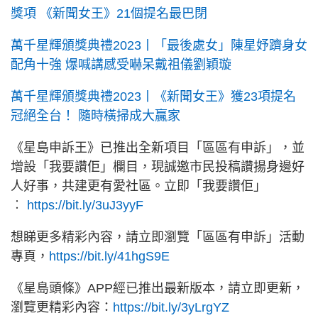
獎項 《新聞女王》21個提名最巴閉
萬千星輝頒獎典禮2023丨「最後處女」陳星妤躋身女
配角十強 爆喊講感受嚇呆戴祖儀劉穎璇
萬千星輝頒獎典禮2023丨《新聞女王》獲23項提名
冠絕全台！ 隨時橫掃成大贏家
《星島申訴王》已推出全新項目「區區有申訴」，並
增設「我要讚佢」欄目，現誠邀市民投稿讚揚身邊好
人好事，共建更有愛社區。立即「我要讚佢」
︰
https://bit.ly/3uJ3yyF
想睇更多精彩內容，請立即瀏覽「區區有申訴」活動
專頁，
https://bit.ly/41hgS9E
《星島頭條》APP經已推出最新版本，請立即更新，
瀏覽更精彩內容：
https://bit.ly/3yLrgYZ