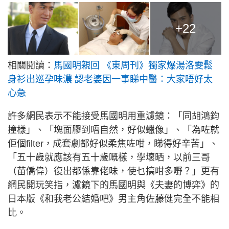
+22
相關閱讀：
馬國明親回 《東周刊》獨家爆湯洛雯鬆
身衫出巡孕味濃 認老婆因一事睇中醫：大家唔好太
心急
許多網民表示不能接受馬國明用重濾鏡：「同胡鴻鈞
撞樣」、「塊面膠到唔自然，好似蠟像」、「為咗就
佢個filter，成套劇都好似柔焦咗咁，睇得好辛苦」、
「五十歲就應該有五十歲嘅樣，學壞晒，以前三哥
（苗僑偉）復出都係靠佬味，使乜搞咁多嘢？」更有
網民開玩笑指，濾鏡下的馬國明與《夫妻的博弈》的
日本版《和我老公結婚吧》男主角佐藤健完全不能相
比。