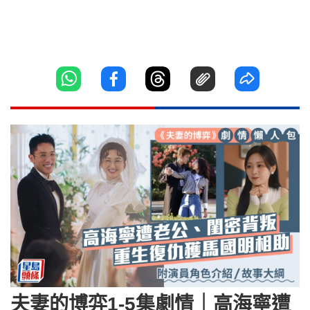
夫妻的博弈1-5集劇情｜高海寧遭