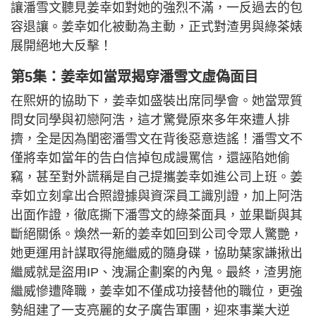
讓潘雪文聽見姜幸如對她的強烈不滿，一反過去的包
容退讓。姜幸如化被動為主動，正式對渣男與綠茶婊
展開絕地大反擊！
第5集：姜幸如當眾揭穿潘雪文虛偽面目
在熙妍的協助下，姜幸如盛裝出席同學會。她當眾質
問女同學與初戀阿浩，這才驚覺原來多年來遭人排
擠，全是因為閨密潘雪文在背後惡意造謠！潘雪文不
僅將幸如當年的告白信掉包成謾罵信，還誣陷她偷
竊，甚至對外謊稱是自己提攜姜幸如進公司上班。姜
幸如立刻拿出合照證據與資深員工識別證，加上阿浩
出面作證，徹底撕下潘雪文的綠茶面具，並果斷與其
斷絕關係。煥然一新的姜幸如回到公司令眾人驚艷，
她更運用計謀取得施繼威的隨身碟，協助葉家謙揪出
繼威就是盜用IP、洩漏企劃案的內鬼。最終，渣男施
繼威慘遭降職，姜幸如不僅成功接替他的職位，更強
勢組建了一支亮麗的女子廣告軍團，迎來事業大逆