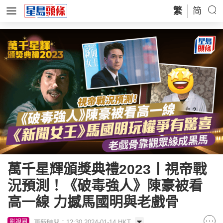
繁
简
萬千星輝頒獎典禮2023丨視帝戰
況預測！《破毒強人》陳豪被看
高一線 力撼馬國明與老戲骨
更新時間：12:30 2024-01-14 HKT
影視圈