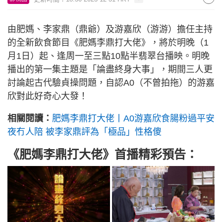
由肥媽、李家鼎（鼎爺）及游嘉欣（游游）擔任主持
的全新飲食節目《肥媽李鼎打大佬》，將於明晚（1
月1日）起、逢周一至三點10點半翡翠台播映。明晚
播出的第一集主題是「論盡終身大事」，期間三人更
討論起古代驗貞操問題，自認A0（不曾拍拖）的游嘉
欣對此好奇心大發！
相關閱讀：
肥媽李鼎打大佬丨A0游嘉欣食腸粉過平安
夜冇人陪 被李家鼎評為「極品」性格傻
《肥媽李鼎打大佬》首播精彩預告：