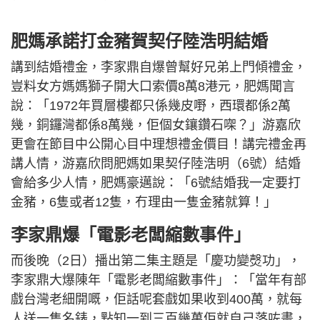
肥媽承諾打金豬賀契仔陸浩明結婚
講到結婚禮金，李家鼎自爆曾幫好兄弟上門傾禮金，
豈料女方媽媽獅子開大口索價8萬8港元，肥媽聞言
說：「1972年買層樓都只係幾皮嘢，西環都係2萬
幾，銅鑼灣都係8萬幾，佢個女鑲鑽石㗎？」游嘉欣
更會在節目中公開心目中理想禮金價目！講完禮金再
講人情，游嘉欣問肥媽如果契仔陸浩明（6號）結婚
會給多少人情，肥媽豪邁說：「6號結婚我一定要打
金豬，6隻或者12隻，冇理由一隻金豬就算！」
李家鼎爆「電影老闆縮數事件」
而後晚（2日）播出第二集主題是「慶功變㷫功」，
李家鼎大爆陳年「電影老闆縮數事件」：「當年有部
戲台灣老細開嘅，佢話呢套戲如果收到400萬，就每
人送一隻名錶，點知一到三百幾萬佢就自己落咗畫，