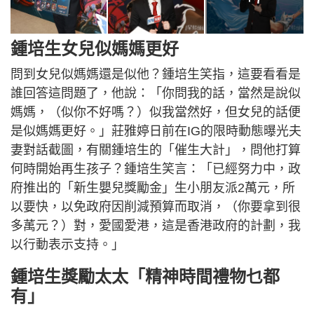
鍾培生女兒似媽媽更好
問到女兒似媽媽還是似他？鍾培生笑指，這要看看是
誰回答這問題了，他說：「你問我的話，當然是說似
媽媽，（似你不好嗎？）似我當然好，但女兒的話便
是似媽媽更好。」莊雅婷日前在IG的限時動態曝光夫
妻對話截圖，有關鍾培生的「催生大計」，問他打算
何時開始再生孩子？鍾培生笑言：「已經努力中，政
府推出的「新生嬰兒獎勵金」生小朋友派2萬元，所
以要快，以免政府因削減預算而取消，（你要拿到很
多萭元？）對，愛國愛港，這是香港政府的計劃，我
以行動表示支持。」
鍾培生獎勵太太「精神時間禮物乜都
有」