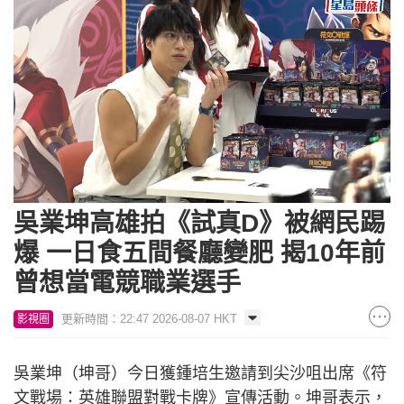
Loaded
:
Unmute
13.12%
吳業坤高雄拍《試真D》被網民踢
爆 一日食五間餐廳變肥 揭10年前
曾想當電競職業選手
更新時間：22:47 2026-08-07 HKT
影視圈
吳業坤（坤哥）今日獲鍾培生邀請到尖沙咀出席《符
文戰場：英雄聯盟對戰卡牌》宣傳活動。坤哥表示，