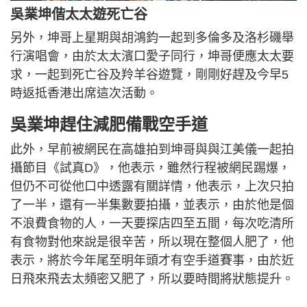
吳業坤偕太太遊死亡谷
另外，坤哥上星期與胡鴻鈞一起到多倫多及洛杉磯舉
行演唱會，由於太太濱口愛子同行，坤哥便應太太要
求，一起到死亡谷及羚羊谷遊覽，剛剛好趕及今早5
時返抵香港出席這次活動。
吳業坤趕住減肥備戰空手道
此外，早前被網民在高雄拍到坤哥與與江美儀一起拍
攝節目《試真D》，他表示，雖然行程被網民踢爆，
但仍不可從他口中透露有關詳情，他表示，上次只拍
了一半，還有一半集數要拍攝，並表示，由於他是個
不浪費食物的人，一天要探店四至五間，每次吃清所
有食物對他來說是很辛苦，所以現在整個人肥了，他
表示，將於今年尾至明年頭才有空手道賽事，由於近
日飛來飛去太頻密又肥了，所以要時間將狀態提升。