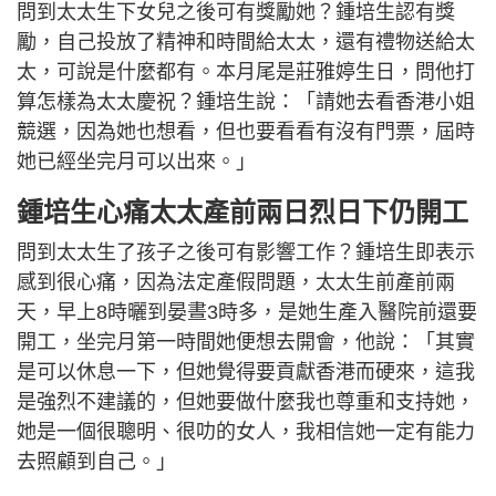
問到太太生下女兒之後可有獎勵她？鍾培生認有獎
勵，自己投放了精神和時間給太太，還有禮物送給太
太，可說是什麼都有。本月尾是莊雅婷生日，問他打
算怎樣為太太慶祝？鍾培生說：「請她去看香港小姐
競選，因為她也想看，但也要看看有沒有門票，屆時
她已經坐完月可以出來。」
鍾培生心痛太太產前兩日烈日下仍開工
問到太太生了孩子之後可有影響工作？鍾培生即表示
感到很心痛，因為法定產假問題，太太生前產前兩
天，早上8時曬到晏晝3時多，是她生產入醫院前還要
開工，坐完月第一時間她便想去開會，他說：「其實
是可以休息一下，但她覺得要貢獻香港而硬來，這我
是強烈不建議的，但她要做什麼我也尊重和支持她，
她是一個很聰明、很叻的女人，我相信她一定有能力
去照顧到自己。」