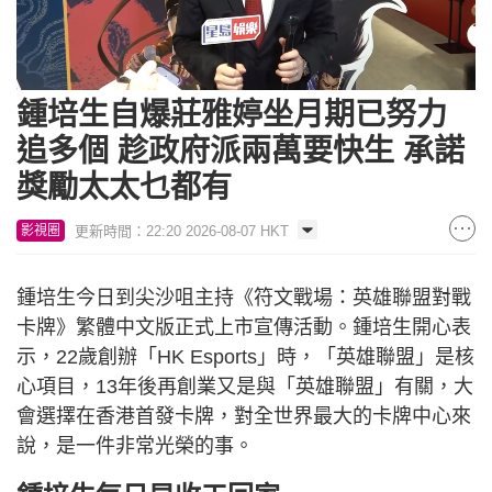
Loaded
:
Unmute
11.03%
鍾培生自爆莊雅婷坐月期已努力
追多個 趁政府派兩萬要快生 承諾
獎勵太太乜都有
更新時間：22:20 2026-08-07 HKT
影視圈
鍾培生今日到尖沙咀主持《符文戰場：英雄聯盟對戰
卡牌》繁體中文版正式上市宣傳活動。鍾培生開心表
示，22歲創辦「HK Esports」時，「英雄聯盟」是核
心項目，13年後再創業又是與「英雄聯盟」有關，大
會選擇在香港首發卡牌，對全世界最大的卡牌中心來
說，是一件非常光榮的事。