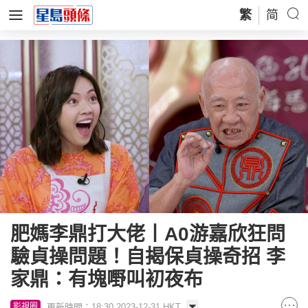
繁
简
肥媽李鼎打大佬丨A0游嘉欣狂問
驗貞操問題！自揭保貞操奇招 李
家鼎：有塊嘢叫初夜布
更新時間：18:30 2023-12-31 HKT
影視圈