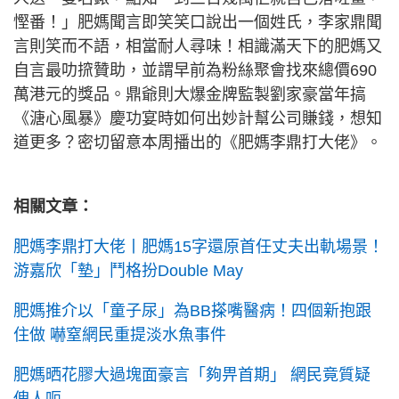
慳番！」肥媽聞言即笑笑口說出一個姓氏，李家鼎聞
言則笑而不語，相當耐人尋味！相識滿天下的肥媽又
自言最叻𢱑贊助，並謂早前為粉絲聚會找來總價690
萬港元的獎品。鼎爺則大爆金牌監製劉家豪當年搞
《溏心風暴》慶功宴時如何出妙計幫公司賺錢，想知
道更多？密切留意本周播出的《肥媽李鼎打大佬》。
相關文章：
肥媽李鼎打大佬丨肥媽15字還原首任丈夫出軌場景！
游嘉欣「墊」鬥格扮Double May
肥媽推介以「童子尿」為BB搽嘴醫病！四個新抱跟
住做 嚇窒網民重提淡水魚事件
肥媽晒花膠大過塊面豪言「夠畀首期」 網民竟質疑