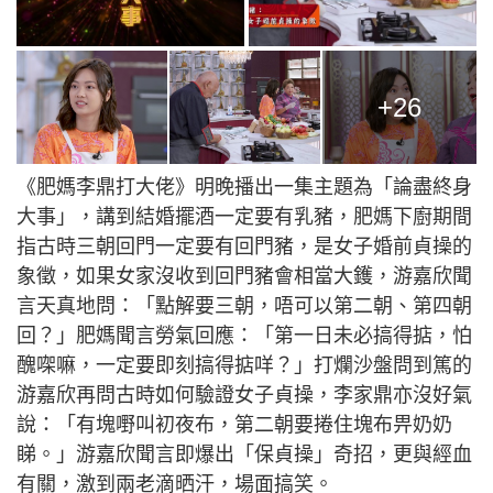
+26
《肥媽李鼎打大佬》明晚播出一集主題為「論盡終身
大事」，講到結婚擺酒一定要有乳豬，肥媽下廚期間
指古時三朝回門一定要有回門豬，是女子婚前貞操的
象徵，如果女家沒收到回門豬會相當大鑊，游嘉欣聞
言天真地問：「點解要三朝，唔可以第二朝、第四朝
回？」肥媽聞言勞氣回應：「第一日未必搞得掂，怕
醜㗎嘛，一定要即刻搞得掂咩？」打爛沙盤問到篤的
游嘉欣再問古時如何驗證女子貞操，李家鼎亦沒好氣
說：「有塊嘢叫初夜布，第二朝要捲住塊布畀奶奶
睇。」游嘉欣聞言即爆出「保貞操」奇招，更與經血
有關，激到兩老滴晒汗，場面搞笑。