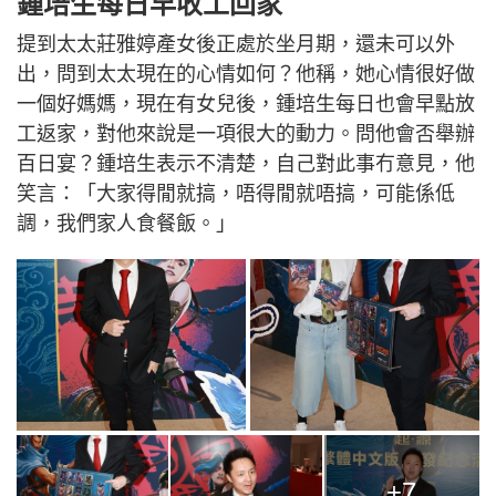
鍾培生每日早收工回家
提到太太莊雅婷產女後正處於坐月期，還未可以外
出，問到太太現在的心情如何？他稱，她心情很好做
一個好媽媽，現在有女兒後，鍾培生每日也會早點放
工返家，對他來說是一項很大的動力。問他會否舉辦
百日宴？鍾培生表示不清楚，自己對此事冇意見，他
笑言：「大家得閒就搞，唔得閒就唔搞，可能係低
調，我們家人食餐飯。」
+7