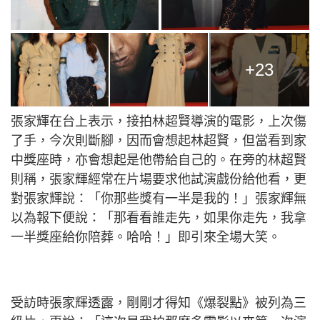
+23
張家輝在台上表示，接拍林超賢導演的電影，上次傷
了手，今次則斷腳，因而會想起林超賢，但當看到家
中獎座時，亦會想起是他帶給自己的。在旁的林超賢
則稱，張家輝經常在片場要求他試演戲份給他看，更
對張家輝說：「你那些獎有一半是我的！」張家輝無
以為報下便說：「那看看誰走先，如果你走先，我拿
一半獎座給你陪葬。哈哈！」即引來全場大笑。
受訪時張家輝透露，剛剛才得知《爆裂點》被列為三