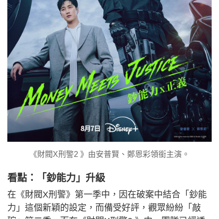
《財閥X刑警2 》由安普賢、鄭恩彩領銜主演。
看點：「鈔能力」升級
在《財閥X刑警》第一季中，因在破案中結合「鈔能
力」這個新穎的設定，而備受好評，觀眾紛紛「敲