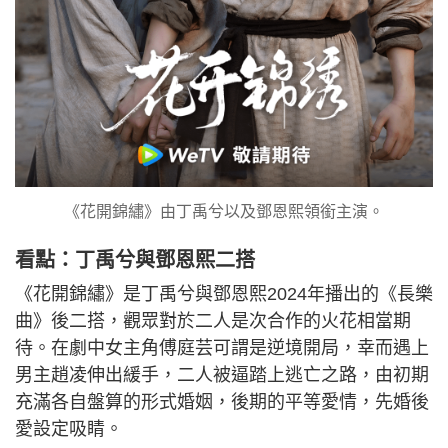
《花開錦繡》由丁禹兮以及鄧恩熙領銜主演。
看點：丁禹兮與鄧恩熙二搭
《花開錦繡》是丁禹兮與鄧恩熙2024年播出的《長樂
曲》後二搭，觀眾對於二人是次合作的火花相當期
待。在劇中女主角傅庭芸可謂是逆境開局，幸而遇上
男主趙凌伸出緩手，二人被逼踏上逃亡之路，由初期
充滿各自盤算的形式婚姻，後期的平等愛情，先婚後
愛設定吸睛。