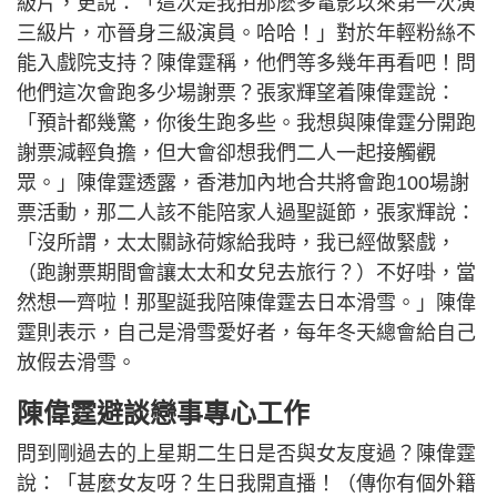
級片，更說：「這次是我拍那麽多電影以來第一次演
三級片，亦晉身三級演員。哈哈！」對於年輕粉絲不
能入戲院支持？陳偉霆稱，他們等多幾年再看吧！問
他們這次會跑多少場謝票？張家輝望着陳偉霆說：
「預計都幾驚，你後生跑多些。我想與陳偉霆分開跑
謝票減輕負擔，但大會卻想我們二人一起接觸觀
眾。」陳偉霆透露，香港加內地合共將會跑100場謝
票活動，那二人該不能陪家人過聖誕節，張家輝說：
「沒所謂，太太關詠荷嫁給我時，我已經做緊戲，
（跑謝票期間會讓太太和女兒去旅行？）不好啩，當
然想一齊啦！那聖誕我陪陳偉霆去日本滑雪。」陳偉
霆則表示，自己是滑雪愛好者，每年冬天總會給自己
放假去滑雪。
陳偉霆避談戀事專心工作
問到剛過去的上星期二生日是否與女友度過？陳偉霆
說：「甚麼女友呀？生日我開直播！（傳你有個外籍