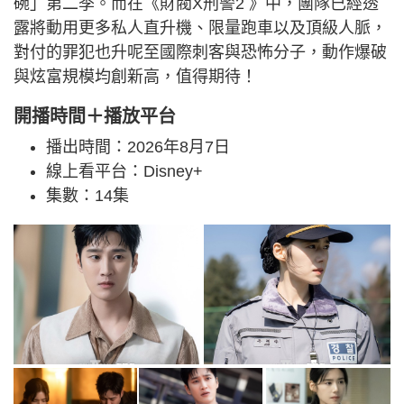
碗」第二季。而在《財閥X刑警2 》中，團隊已經透
露將動用更多私人直升機、限量跑車以及頂級人脈，
對付的罪犯也升呢至國際刺客與恐怖分子，動作爆破
與炫富規模均創新高，值得期待！
開播時間＋播放平台
播出時間：2026年8月7日
線上看平台：Disney+
集數：14集