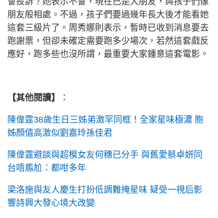
會投訴？她表示不會，現在已是大朋友，與孩子們像
朋友般相處。不過，孩子們要過幾年長大後才能看她
這套三級片了。周秀娜則表示，暫時已收到消息要去
跑謝票，但卻未確定需要跑多少場次，若然這套戲反
應好，跑多些也沒所謂，最重要大家鍾意這套電影。
【其他閱讀】
：
陳偉霆38歲生日三姊弟激罕同框！全家星味極濃 胞
姊顏值高激似劉嘉玲孫佳君
陳偉霆避談與超模女友何穗已分手 與舊愛蔡卓妍同
台唔尷尬：都咁多年
梁洛施與友人慶生打扮低調難掩星味 疑受一視后影
響詩興大發心境大改變