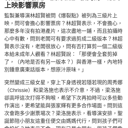
上映影響票房
監製兼導演林超賢被問《爆裂點》被列為三級片上
映，問可會擔心影響票房？林超賢表示，不會擔心，
那麼多年沒有拍港產片，這次盡地一鋪，而且拍攝時
心中有數，問到老闆可有要求過剪成二級版本？林超
賢表示沒有，老闆很放心，問有否打算剪一個二級版
本給未成年人觀看？林超賢說：「那便會全套剪掉
了，（內地是否有另一版本？）與香港一樣，內地特
別鍾意廣東話版本，想原汁原味。」
突然變成三級女星，穿上下身透視若隱若現的周秀娜
（Chrissie）和梁洛施也表示不介意，不過，梁洛施
卻高呼這次打得不夠喉，希望下次再拍時可以多些動
作演出，更希望能與張家輝有更多合作場面。問到這
次會跑多少謝票場次？梁洛施表示，看導演安排，聖
誕節陪小朋友這重任便交由媽媽代行，問到孩子們可