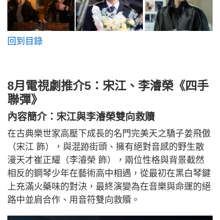
回到目錄
8月電視劇推介5：宋江、李濬榮《四手
聯彈》
內容簡介：宋江與李濬榮雙向救贖
在古典樂世家高壓下成長的名門完美天之驕子姜飛傲
（宋江 飾），與混跡街頭、擁有絕對音感的野生散
漫天才崔正耀（李濬榮 飾），兩位性格與背景截然
相反的鋼琴少年在藝術高中相遇，從最初在黑白琴鍵
上充滿火藥味的對決，最終演變為在音樂與命運的絕
路中並肩合作、用音符雙向救贖。