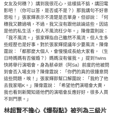
女友及何穗？）講到我很花心，這樣搞不掂，講回電
影吧！（你可以答，是否或不是？）那我講句不好意
思啦！」張家輝表示不清楚是否單身，但卻說：「何
穗我又聽過喎，不過，我又沒有跟他談論這些，因這
是他的私生活，但人不風流枉少年。」陳偉霆則說：
「我不風流。」張家輝指自己雖然不風流，但人生多
些經歷也是好事。對於張家輝提議年少要風流，陳偉
霆說：「都那麼大個人，會慢慢成長給大家看，（生
日時媽媽有否催婚？）媽媽沒有催我。」提到Twins
快將舉行演唱會，身為蔡卓妍（阿Sa）前度的他被問
到會否入場支持？陳偉霆說：「你們的真的很鍾意問
這些問題，唉！」張家輝即幫口解圍說：「我約了他
去我家唱K。」陳偉霆說：「希望他們演唱會大賣，
我也看到新聞知道他們的演唱會反應好好，很多人買
不到門票。」
林超賢不擔心《爆裂點》被列為三級片