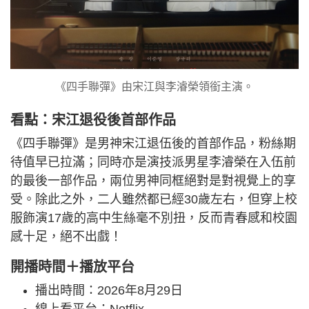
《四手聯彈》由宋江與李濬榮領銜主演。
看點：宋江退役後首部作品
《四手聯彈》是男神宋江退伍後的首部作品，粉絲期
待值早已拉滿；同時亦是演技派男星李濬榮在入伍前
的最後一部作品，兩位男神同框絕對是對視覺上的享
受。除此之外，二人雖然都已經30歲左右，但穿上校
服飾演17歲的高中生絲毫不別扭，反而青春感和校園
感十足，絕不出戲！
開播時間＋播放平台
播出時間：2026年8月29日
線上看平台：Netflix