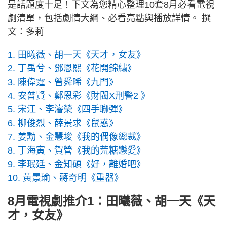
是話題度十足！下文為您精心整理10套8月必看電視
劇清單，包括劇情大綱、必看亮點與播放詳情。 撰
文：多莉
1. 田曦薇、胡一天《天才，女友》
2. 丁禹兮、鄧恩熙《花開錦繡》
3. 陳偉霆、曾舜晞《九門》
4. 安普賢、鄭恩彩《財閥X刑警2 》
5. 宋江、李濬榮《四手聯彈》
6. 柳俊烈、薛景求《鼠惑》
7. 姜勳、金慧埈《我的偶像總裁》
8. 丁海寅、賀營《我的荒糖戀愛》
9. 李珉廷、金知碩《好，離婚吧》
10. 黃景瑜、蔣奇明《重器》
8月電視劇推介1：田曦薇、胡一天《天
才，女友》