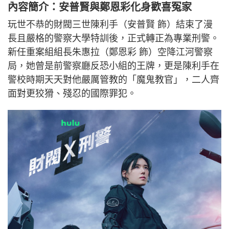
內容簡介：安普賢與鄭恩彩化身歡喜冤家
玩世不恭的財閥三世陳利手（安普賢 飾）結束了漫
長且嚴格的警察大學特訓後，正式轉正為專業刑警。
新任重案組組長朱惠拉（鄭恩彩 飾）空降江河警察
局，她曾是前警察廳反恐小組的王牌，更是陳利手在
警校時期天天對他嚴厲管教的「魔鬼教官」，二人齊
面對更狡猾、殘忍的國際罪犯。