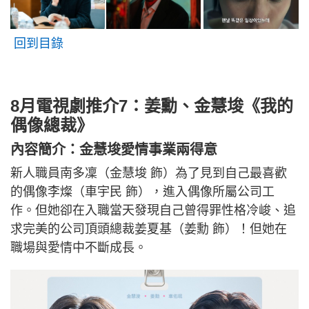
回到目錄
8月電視劇推介7：姜勳、金慧埈《我的
偶像總裁》
內容簡介：金慧埈愛情事業兩得意
新人職員南多凜（金慧埈 飾）為了見到自己最喜歡
的偶像李燦（車宇民 飾），進入偶像所屬公司工
作。但她卻在入職當天發現自己曾得罪性格冷峻、追
求完美的公司頂頭總裁姜夏基（姜勳 飾）！但她在
職場與愛情中不斷成長。