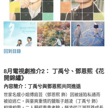
回到目錄
8月電視劇推介2： 丁禹兮、鄧恩熙《花
開錦繡》
內容簡介：丁禹兮與鄧恩熙共同進退
世家名媛小姐傅庭芸（鄧恩熙 飾）因被誣陷私通而
被迫逃亡，與豪爽重情的鹽販子趙凌（丁禹兮 飾）
相識相愛，二人歷經重重考驗，趙凌從江湖草莽成長