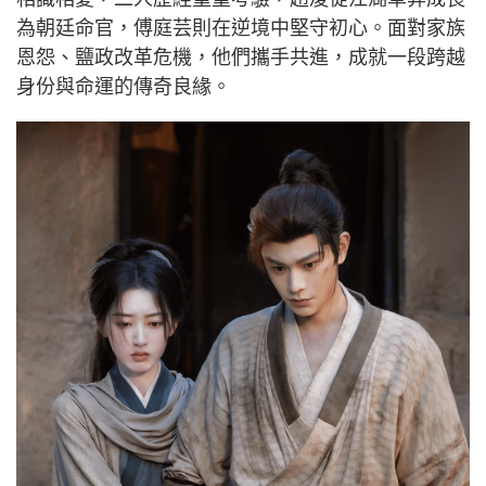
為朝廷命官，傅庭芸則在逆境中堅守初心。面對家族
恩怨、鹽政改革危機，他們攜手共進，成就一段跨越
身份與命運的傳奇良緣。