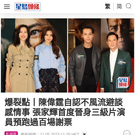
繁
简
爆裂點丨陳偉霆自認不風流避談
感情事 張家輝首度晉身三級片演
員預跑過百場謝票
更新時間：11:05 2023-11-29 HKT
影視圈