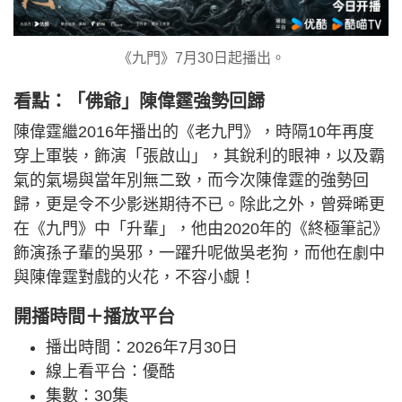
《九門》7月30日起播出。
看點：「佛爺」陳偉霆強勢回歸
陳偉霆繼2016年播出的《老九門》，時隔10年再度
穿上軍裝，飾演「張啟山」，其銳利的眼神，以及霸
氣的氣場與當年別無二致，而今次陳偉霆的強勢回
歸，更是令不少影迷期待不已。除此之外，曾舜晞更
在《九門》中「升輩」，他由2020年的《終極筆記》
飾演孫子輩的吳邪，一躍升呢做吳老狗，而他在劇中
與陳偉霆對戲的火花，不容小覷！
開播時間＋播放平台
播出時間：2026年7月30日
線上看平台：優酷
集數：30集