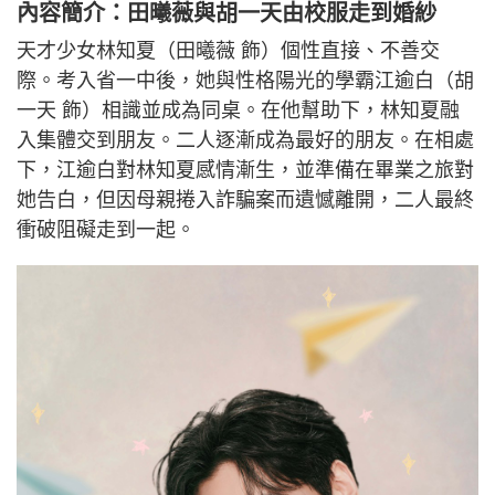
內容簡介：田曦薇與胡一天由校服走到婚紗
天才少女林知夏（田曦薇 飾）個性直接、不善交
際。考入省一中後，她與性格陽光的學霸江逾白（胡
一天 飾）相識並成為同桌。在他幫助下，林知夏融
入集體交到朋友。二人逐漸成為最好的朋友。在相處
下，江逾白對林知夏感情漸生，並準備在畢業之旅對
她告白，但因母親捲入詐騙案而遺憾離開，二人最終
衝破阻礙走到一起。