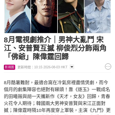
8月電視劇推介｜男神大亂鬥 宋
江、安普賢互撼 柳俊烈分飾兩角
「佛爺」陳偉霆回歸
更新時間：10:15 2026-08-03 HKT
影視圈
8月酷暑難耐，最適合窩在冷氣房裡盡情煲劇，而今
個月的劇集陣容也絕對有睇頭！靠《逐玉》一戰成名
的田曦薇與胡一天攜新作《天才，女友》回歸，青春
火花令人期待；韓國兩大男神安普賢與宋江正面對
撼；陳偉霆時隔10年再度穿上軍裝，主演《九門》更