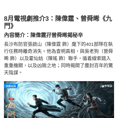
8月電視劇推介3：陳偉霆、曾舜晞《九
門》
內容簡介：陳偉霆孖曾舜晞揭秘辛
長沙布防官張啟山（陳偉霆 飾）麾下的401部隊在執
行任務時離奇消失。他為查明真相，與吳老狗（曾舜
晞 飾）以及霍仙姑（陳瑤 飾）聯手，循着線索踏入
重重機關，以及凶險之地；同時揭開了塵封百年的驚
天陰謀。