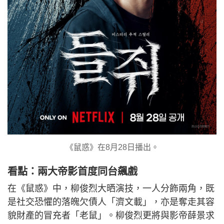
《鼠惑》在8月28日播出。
看點：兩大帝影首度同台飆戲
在《鼠惑》中，柳俊烈大晒演技，一人分飾兩角，既
是社交恐懼的落魄欠債人「濟文載」，亦是奪走其容
貌財產的冒充者「老鼠」。柳俊烈更將與影帝薛景求