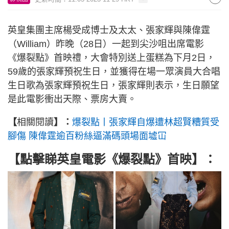
英皇集團主席楊受成博士及太太、張家輝與陳偉霆
（William）昨晚（28日）一起到尖沙咀出席電影
《爆裂點》首映禮，大會特別送上蛋糕為下月2日，
59歲的張家輝預祝生日，並獲得在場一眾演員大合唱
生日歌為張家輝預祝生日，張家輝則表示，生日願望
是此電影衝出天際、票房大賣。
【
相關閱讀
】：
爆裂點丨張家輝自爆遭林超賢糟質受
腳傷 陳偉霆逾百粉絲逼滿碼頭場面墟冚
【點擊睇
英皇電影《爆裂點》首映
】：