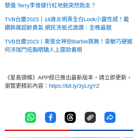
慧儀 Terry李偉健行紅地氈突然跑走？
TVB台慶2023丨18歲炎明熹全白Look小露性感！戴
鑽飾展超齡貴氣 網民洗板式激讚：全晚最靚
TVB台慶2023丨東張女神扮Barbie跳舞！梁敏巧硬撼
何沛珈鬥低胸晒驕人上圍勁養眼
《星島頭條》APP經已推出最新版本，請立即更新，
瀏覽更精彩內容：
https://bit.ly/3yLrgYZ