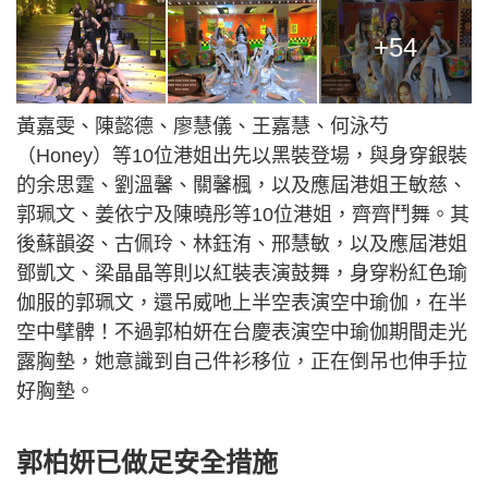
+54
黃嘉雯、陳懿德、廖慧儀、王嘉慧、何泳芍
（Honey）等10位港姐出先以黑裝登場，與身穿銀裝
的余思霆、劉溫馨、關馨楓，以及應屆港姐王敏慈、
郭珮文、姜依宁及陳曉彤等10位港姐，齊齊鬥舞。其
後蘇韻姿、古佩玲、林鈺洧、邢慧敏，以及應屆港姐
鄧凱文、梁晶晶等則以紅裝表演鼓舞，身穿粉紅色瑜
伽服的郭珮文，還吊威吔上半空表演空中瑜伽，在半
空中擘髀！不過郭柏妍在台慶表演空中瑜伽期間走光
露胸墊，她意識到自己件衫移位，正在倒吊也伸手拉
好胸墊。
郭柏妍已做足安全措施