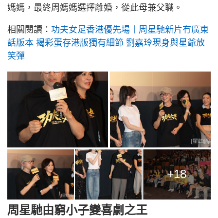
媽媽，最終周媽媽選擇離婚，從此母兼父職。
相關閱讀：
功夫女足香港優先場丨周星馳新片冇廣東
話版本 揭彩蛋存港版獨有細節 劉嘉玲現身與星爺放
笑彈
+18
周星馳由窮小子變喜劇之王