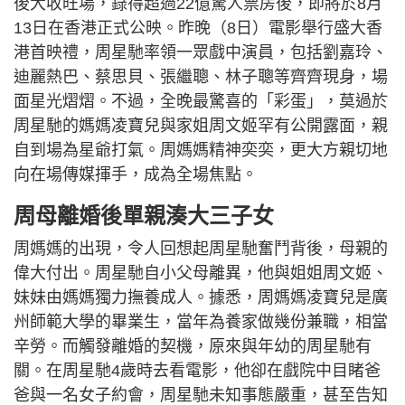
後大收旺場，錄得超過22億驚人票房後，即將於8月
13日在香港正式公映。昨晚（8日）電影舉行盛大香
港首映禮，周星馳率領一眾戲中演員，包括劉嘉玲、
迪麗熱巴、蔡思貝、張繼聰、林子聰等齊齊現身，場
面星光熠熠。不過，全晚最驚喜的「彩蛋」，莫過於
周星馳的媽媽凌寶兒與家姐周文姬罕有公開露面，親
自到場為星爺打氣。周媽媽精神奕奕，更大方親切地
向在場傳媒揮手，成為全場焦點。
周母離婚後單親湊大三子女
周媽媽的出現，令人回想起周星馳奮鬥背後，母親的
偉大付出。周星馳自小父母離異，他與姐姐周文姬、
妹妹由媽媽獨力撫養成人。據悉，周媽媽凌寶兒是廣
州師範大學的畢業生，當年為養家做幾份兼職，相當
辛勞。而觸發離婚的契機，原來與年幼的周星馳有
關。在周星馳4歲時去看電影，他卻在戲院中目睹爸
爸與一名女子約會，周星馳未知事態嚴重，甚至告知