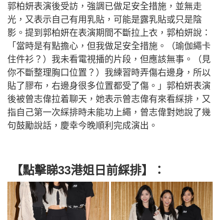
郭柏妍表演後受訪，強調已做足安全措施，並無走
光，又表示自己有用乳貼，可能是露乳貼或只是陰
影。提到郭柏妍在表演期間不斷拉上衣，郭柏妍說：
「當時是有點擔心，但我做足安全措施。（瑜伽繩卡
住件衫？）我未看電視播的片段，但應該無事。（見
你不斷整理胸口位置？）我練習時弄傷右邊身，所以
貼了膠布，右邊身很多位置都受了傷。」郭柏妍表演
後被曾志偉拉着聊天，她表示曾志偉有來看綵排，又
指自己第一次綵排時未能功上繩，曾志偉對她說了幾
句鼓勵說話，慶幸今晚順利完成演出。
【點擊睇33港姐日前綵排】：