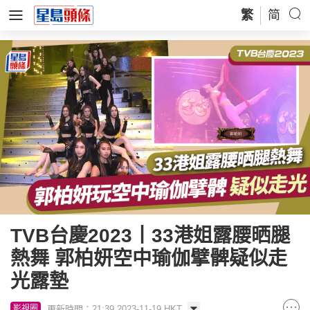
繁
简
TVB台慶2023丨33港姐露腰晒腿
熱舞 郭柏妍空中瑜伽擘髀疑似走
光露墊
更新時間：21:39 2023-11-19 HKT
影視圈