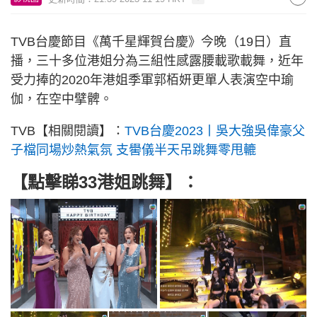
TVB台慶節目《萬千星輝賀台慶》今晚（19日）直
播，三十多位港姐分為三組性感露腰載歌載舞，近年
受力捧的2020年港姐季軍郭栢妍更單人表演空中瑜
伽，在空中擘髀。
TVB【相關閱讀】：
TVB台慶2023丨吳大強吳偉豪父
子檔同場炒熱氣氛 支嚳儀半天吊跳舞零甩轆
【點擊睇33港姐跳舞】：