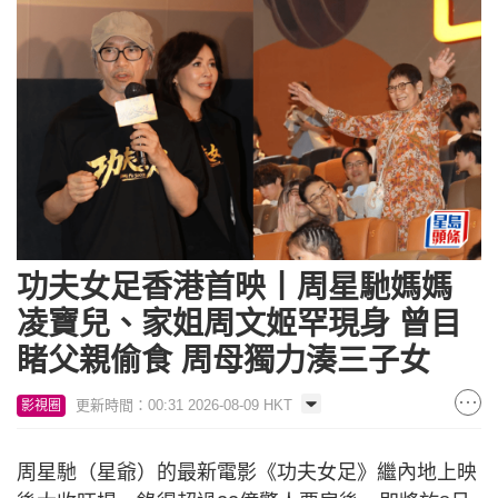
功夫女足香港首映丨周星馳媽媽
凌寶兒、家姐周文姬罕現身 曾目
睹父親偷食 周母獨力湊三子女
更新時間：00:31 2026-08-09 HKT
影視圈
周星馳（星爺）的最新電影《功夫女足》繼內地上映