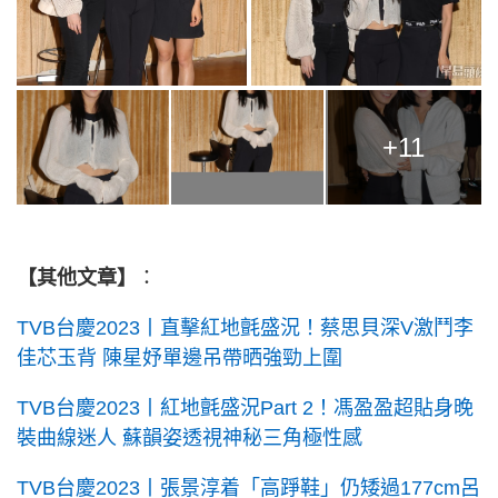
+11
【其他文章】
：
TVB台慶2023丨直擊紅地氈盛況！蔡思貝深V激鬥李
佳芯玉背 陳星妤單邊吊帶晒強勁上圍
TVB台慶2023丨紅地氈盛況Part 2！馮盈盈超貼身晚
裝曲線迷人 蘇韻姿透視神秘三角極性感
TVB台慶2023丨張景淳着「高踭鞋」仍矮過177cm呂