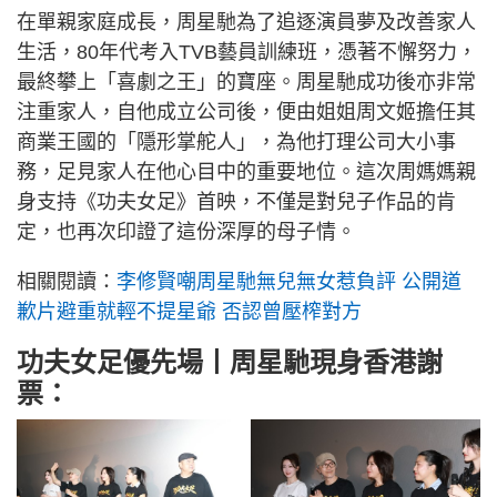
在單親家庭成長，周星馳為了追逐演員夢及改善家人
生活，80年代考入TVB藝員訓練班，憑著不懈努力，
最終攀上「喜劇之王」的寶座。周星馳成功後亦非常
注重家人，自他成立公司後，便由姐姐周文姬擔任其
商業王國的「隱形掌舵人」，為他打理公司大小事
務，足見家人在他心目中的重要地位。這次周媽媽親
身支持《功夫女足》首映，不僅是對兒子作品的肯
定，也再次印證了這份深厚的母子情。
相關閱讀：
李修賢嘲周星馳無兒無女惹負評 公開道
歉片避重就輕不提星爺 否認曾壓榨對方
功夫女足優先場丨周星馳現身香港謝
票：