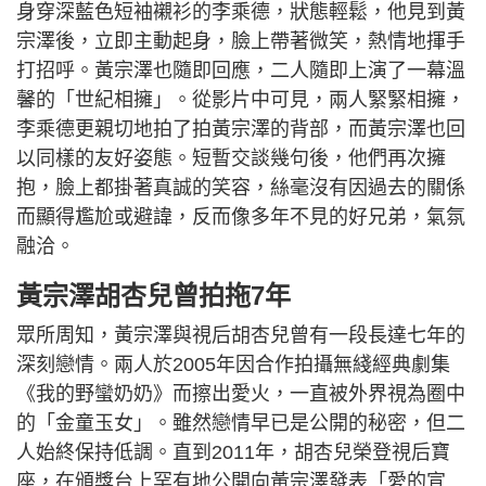
身穿深藍色短袖襯衫的李乘德，狀態輕鬆，他見到黃
宗澤後，立即主動起身，臉上帶著微笑，熱情地揮手
打招呼。黃宗澤也隨即回應，二人隨即上演了一幕溫
馨的「世紀相擁」。從影片中可見，兩人緊緊相擁，
李乘德更親切地拍了拍黃宗澤的背部，而黃宗澤也回
以同樣的友好姿態。短暫交談幾句後，他們再次擁
抱，臉上都掛著真誠的笑容，絲毫沒有因過去的關係
而顯得尷尬或避諱，反而像多年不見的好兄弟，氣氛
融洽。
黃宗澤胡杏兒曾拍拖7年
眾所周知，黃宗澤與視后胡杏兒曾有一段長達七年的
深刻戀情。兩人於2005年因合作拍攝無綫經典劇集
《我的野蠻奶奶》而擦出愛火，一直被外界視為圈中
的「金童玉女」。雖然戀情早已是公開的秘密，但二
人始終保持低調。直到2011年，胡杏兒榮登視后寶
座，在頒獎台上罕有地公開向黃宗澤發表「愛的宣