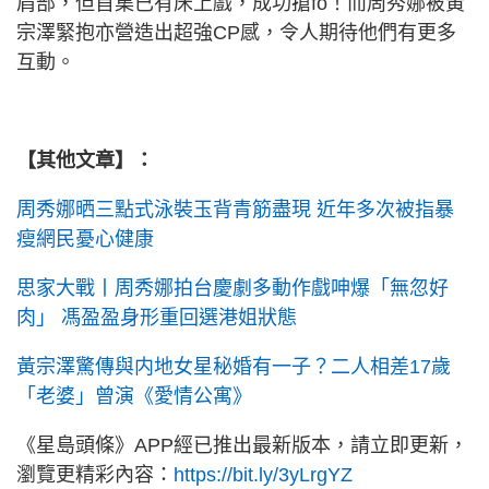
肩部，但首集已有床上戲，成功搶fo！而周秀娜被黃
宗澤緊抱亦營造出超強CP感，令人期待他們有更多
互動。
【其他文章】：
周秀娜晒三點式泳裝玉背青筋盡現 近年多次被指暴
瘦網民憂心健康
思家大戰丨周秀娜拍台慶劇多動作戲呻爆「無忽好
肉」 馮盈盈身形重回選港姐狀態
黃宗澤驚傳與内地女星秘婚有一子？二人相差17歲
「老婆」曾演《愛情公寓》
《星島頭條》APP經已推出最新版本，請立即更新，
瀏覽更精彩內容：
https://bit.ly/3yLrgYZ