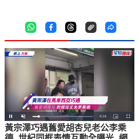
Remaining
-
0:18
Loaded
:
Pause
Unmute
Picture-
Fullscr
100.00%
in-
Picture
黃宗澤巧遇舊愛胡杏兒老公李乘
Time
德 世紀同框表情互動全曝光 網