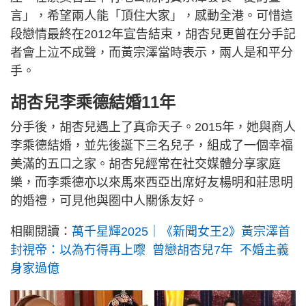
言」，希望兩人能「頂住大家」，感動全港。可惜這
段戀情最終在2012年宣告結束，胡杏兒更曾在分手記
者會上泣不成聲，而黃宗澤當時表示，兩人是和平分
手。
胡杏兒李乘德結婚11年
分手後，胡杏兒遇上了真命天子。2015年，她與商人
李乘德結婚，並先後誕下三名兒子，組成了一個幸福
美滿的五口之家。胡杏兒經常在社交媒體分享家庭
樂，而李乘德亦以來馬來西亞出席好友楊明和莊思明
的婚禮，可見他與圈中人關係友好。
相關閱讀：
萬千星輝2025｜《新聞女王2》黃宗澤首
封視帝：以為冇得再上嚟 曾戀胡杏兒7年 不婚主義
身家過億