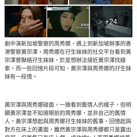
+24
劇中演新加坡警察的周秀娜，遇上到新加坡辦事的香
港警察黃宗澤，周秀娜在孖生妹妹的社交平台看到黃
宗澤曾聯絡孖生妹妹，於是想辦法接近黃宗澤找線
索。而一些回憶片段可知，黃宗澤與周秀娜的孖生妹
妹有一段情。
黃宗澤與周秀娜碰面，一臉看到舊情人的樣子，但明
顯黃宗澤並不知道眼前的周秀娜，並非自己的舊情
人。黃宗澤想起與周秀娜孖生妹妹的舊事，回憶起與
對方在床上的畫面，雖然黃宗澤與周秀娜都只是露出