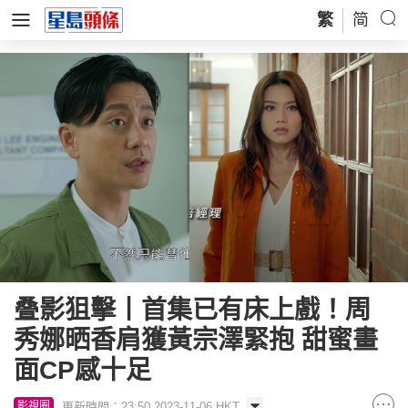
繁
简
叠影狙擊丨首集已有床上戲！周
秀娜晒香肩獲黃宗澤緊抱 甜蜜畫
面CP感十足
更新時間：23:50 2023-11-06 HKT
影視圈