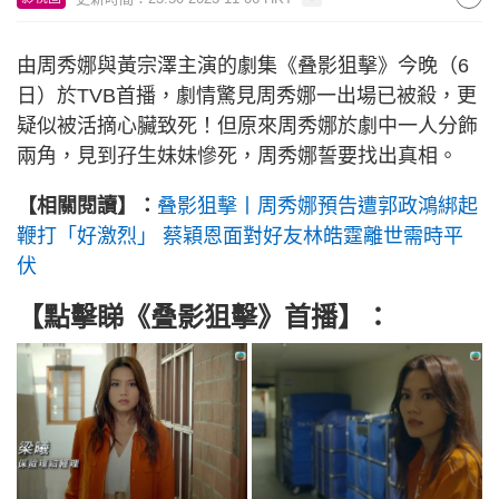
由周秀娜與黃宗澤主演的劇集《叠影狙擊》今晚（6
日）於TVB首播，劇情驚見周秀娜一出場已被殺，更
疑似被活摘心臟致死！但原來周秀娜於劇中一人分飾
兩角，見到孖生妹妹慘死，周秀娜誓要找出真相。
【相關閱讀】：
叠影狙擊丨周秀娜預告遭郭政鴻綁起
鞭打「好激烈」 蔡穎恩面對好友林皓霆離世需時平
伏
【點擊睇
《叠影狙擊》首播
】：