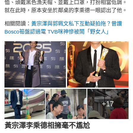
恤、頭戴黑色漁夫帽、並戴上口罩，打扮相當低調。
就在此時，原本安坐於鄰桌的李乘德一眼認出了他。
相關閱讀：
黃宗澤與郭珮文私下互動疑拍拖？曾讚
Bosco筍盤認過電 TVB咪神慘被鬧「野女人」
+17
黃宗澤李乘德相擁毫不尷尬