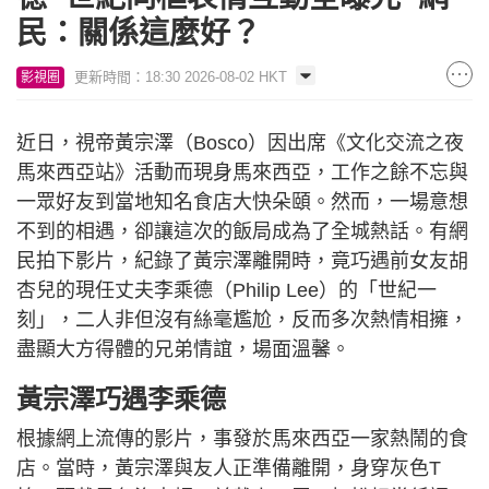
民：關係這麼好？
更新時間：18:30 2026-08-02 HKT
影視圈
近日，視帝黃宗澤（Bosco）因出席《文化交流之夜
馬來西亞站》活動而現身馬來西亞，工作之餘不忘與
一眾好友到當地知名食店大快朵頤。然而，一場意想
不到的相遇，卻讓這次的飯局成為了全城熱話。有網
民拍下影片，紀錄了黃宗澤離開時，竟巧遇前女友胡
杏兒的現任丈夫李乘德（Philip Lee）的「世紀一
刻」，二人非但沒有絲毫尷尬，反而多次熱情相擁，
盡顯大方得體的兄弟情誼，場面溫馨。
黃宗澤巧遇李乘德
根據網上流傳的影片，事發於馬來西亞一家熱鬧的食
店。當時，黃宗澤與友人正準備離開，身穿灰色T