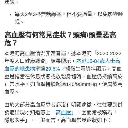
建議：
每天2至3杯無糖綠茶，但不要過量，以免影響睡
眠。
高血壓有何常見症狀？頭痛/頭暈恐高
危？
本港的高血壓情況非常普遍，據本港的「2020-2022
年度人口健康調查」結果顯示，
本港15-84歲人士高
血壓的總患病率達29.5%
。據衞生署資料顯示，高血
壓是指當在休息狀態或放鬆身體時，血壓仍持續高於
正常水平。如血壓持續超過140/90mmHg，便屬於高
血壓。
由於大部分高血壓患者都沒有明顯病徵，往往要到併
發症出現才知道患上「
高血壓
」，因而常被稱為「
隱形殺手」。一般而言，高血壓常見症狀如下：