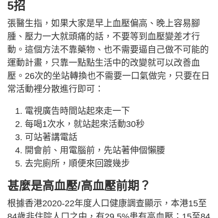
5招
張醫生指，如果大家是早上血壓偏高、晚上容易腳
腫、壓力一大就頭痛的話，不要等到血壓變差才行
動。這個方法不靠藥物、也不需要逼自己做不可能的
運動計畫，只靠一點點生活中的改變就可以改善血
壓。26次的坐站轉換也不需要一口氣做完，只要在日
常活動裡分散進行即可：
電視廣告時間站起來走一下
每喝1次水，就站起來活動30秒
可站著講電話
開會前、用電腦前，先站著伸個懶腰
去完廁所，順便來回踱幾步
甚麼是高血壓/高血壓前期？
根據香港2020-22年度人口健康調查顯示，本港15至
84歲非住院人口之中，有29.5%患有高血壓；15至84