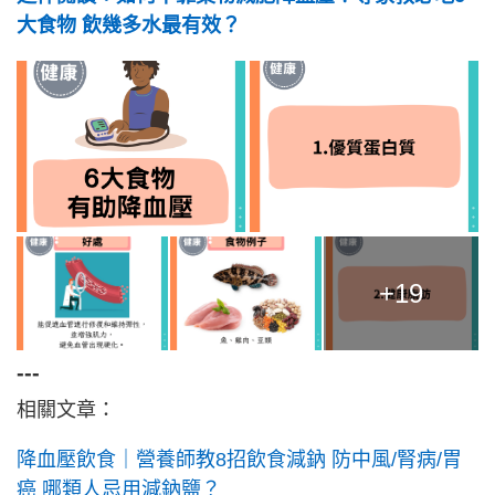
大食物 飲幾多水最有效？
+19
---
相關文章：
降血壓飲食｜營養師教8招飲食減鈉 防中風/腎病/胃
癌 哪類人忌用減鈉鹽？