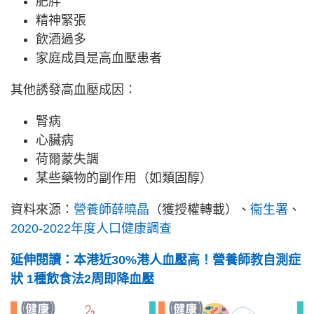
肥胖
精神緊張
飲酒過多
家庭成員是高血壓患者
其他誘發高血壓成因：
腎病
心臟病
荷爾蒙失調
某些藥物的副作用（如類固醇）
資料來源：
營養師薛曉晶
（獲授權轉載）、
衞生署
、
2020-2022年度人口健康調查
延伸閱讀：本港近30%港人血壓高！營養師教自測症
狀 1種飲食法2周即降血壓