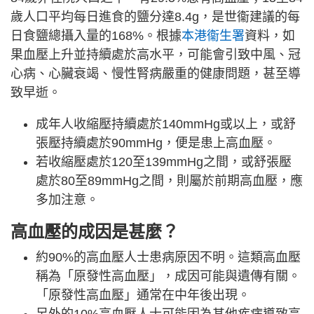
歲人口平均每日進食的鹽分達8.4g，是世衞建議的每
日食鹽總攝入量的168%。根據
本港衞生署
資料，如
果血壓上升並持續處於高水平，可能會引致中風、冠
心病、心臟衰竭、慢性腎病嚴重的健康問題，甚至導
致早逝。
成年人收縮壓持續處於140mmHg或以上，或舒
張壓持續處於90mmHg，便是患上高血壓。
若收縮壓處於120至139mmHg之間，或舒張壓
處於80至89mmHg之間，則屬於前期高血壓，應
多加注意。
高血壓的成因是甚麼？
約90%的高血壓人士患病原因不明。這類高血壓
稱為「原發性高血壓」，成因可能與遺傳有關。
「原發性高血壓」通常在中年後出現。
另外的10%高血壓人士可能因為其他疾病導致高