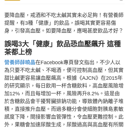
要降血壓，戒酒和不吃太鹹其實未必足夠！有營養師
提醒，有3種「健康」的飲品，誤喝其實更容易傷
身，引發高血壓。如要降血壓，應喝甚麼飲品才好？
誤喝3大「健康」飲品恐血壓飆升 這種
茶都上榜
營養師薛曉晶
在Facebook專頁發文指出，不少人以
為只要不吃太鹹、不喝酒，便可控制高血壓，但其實
甜比鹹更容易讓血壓飆高。根據《AJCN》在2015年
的研究顯示，每日飲用一杯含糖飲料，高血壓風險增
加12%，而且每增加一杯，風險再升8.2%。這是由
於含糖飲品會干擾腎臟排鈉功能，導致體內鈉離子堆
積，直接推升血壓。而過多糖分會使細胞對胰島素敏
感度下降，間接影響血管彈性，令血壓更難控制。此
外，果糖會加速尿酸生成，尿酸過高與高血壓有所關