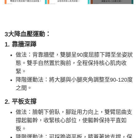
3大降血壓運動：
1. 靠牆深蹲
做法：背靠牆壁，雙腿呈90度屈膝下蹲至坐姿狀
態。雙手自然置於胸前，全程保持核心肌肉收
緊。
降階運動法：將大腿與小腿夾角調整至90-120度
之間。
2. 平板支撐
做法：臉朝下俯臥，腳趾用力向上，雙臂屈曲支
撐起軀幹，收緊核心部位，使軀幹保持平直如
板。
降階運動法：可採跪姿平板，膝蓋著地支撐，保