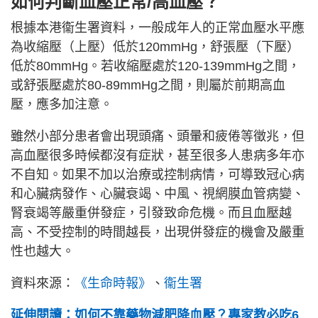
如何判斷血壓正常/高血壓？
根據本港衞生署資料，一般成年人的正常血壓水平應
為收縮壓（上壓）低於120mmHg，舒張壓（下壓）
低於80mmHg。若收縮壓處於120-139mmHg之間，
或舒張壓處於80-89mmHg之間，則屬於前期高血
壓，應多加注意。
雖然小部分患者會出現頭痛、頭暈和疲倦等徵兆，但
高血壓很多時候都沒有症狀，甚至很多人患病多年亦
不自知。如果不加以治療或控制病情，可導致冠心病
和心臟病發作、心臟衰竭、中風、視網膜血管病變、
腎衰竭等嚴重併發症，引發致命危機。而且血壓越
高、不受控制的時間越長，出現併發症的機會及嚴重
性也越大。
資料來源：
《生命時報》
、
衞生署
延伸閱讀：如何不靠藥物減肥降血壓？專家教必吃6