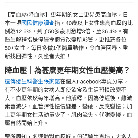
【高血壓/降血壓】更年期的女士更易患高血壓，日
本一項
國民健康調查
指，40歲以上女性患高血壓的比
例為12.6%，到了50多歲則激增3倍、至36.4%。有
醫生解釋指是停經令體質改變所影響，更推薦各位
50+女性，每日多做1個簡單動作，令血管回春、重
新找回彈性，久坐者大推！
降血壓｜為甚麼更年期女性血壓變高？
遺傳優生科醫生張家銘
在個人Facebook專頁分享，
有不少更年期的女病人即使飲食及生活習慣改變不
大，血壓依然每年增高。他解釋，因為停經後，雌激
素會減少，血管彈性慢慢變差、變硬、反應變慢；加
上更年期女性活動量少了、肌肉流失、代謝變慢，血
壓自然開始上升。
眾所周知，多運動對血壓好。但張醫生直指，大多人