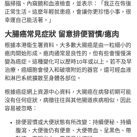
腦掃描、內窺鏡和血液檢查，並表示：「我正在恢復
正常生活。這麼年輕就患癌，會讓你更珍惜小事，很
幸運自己能活著。」
大腸癌常見症狀 留意排便習慣/瘜肉
根據本港衞生署資料，大多數大腸癌是由一粒細小的
瘜肉開始形成。瘜肉通常是良性的，但有些會慢慢演
變為癌症。這種變化可以歷時10年或以上。若不及早
治療，癌細胞會侵入和破壞附近的器官，還可經血液
和淋巴系統擴散至身體各部位。
根據癌症網上資源中心資料，大腸癌在病發初期可能
沒有任何症狀，病徵往往與其他腸道疾病相似，因此
容易被忽略：
排便習慣或大便狀態有所改變：持續便秘、持續
腹瀉、大便後仍有便意、大便帶血、呈黑色、帶