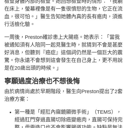
檢查身體內部的檢查。她回想檢查時的情形：「我躺
在床上，螢幕裡像是有一隻很憤怒的生物，它正在流
血，很可怕。」醫生告知她體內真的長有瘜肉，須進
行活檢化驗。
一周後，Preston確診患上大腸癌。她表示：「當我
被通知須有人陪同一起見醫生時，就猜到不會是甚麼
好消息，但聽到『癌症』這個詞仍然是一個巨大的震
驚。你永遠不會想到這會發生在自己身上，更不用說
是在20歲出頭的時候。」
寧願過度治療也不想後悔
由於病情尚處於早期階段，醫生向Preston提出了2套
治療方案：
第一種是「經肛內窺鏡顯微手術」（TEMS），
經過肛門穿過直腸切除癌變瘜肉，直腸可保持完
整，毋需造口也不會影響腸道功能。缺點是無法