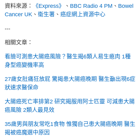
資料來源：
《Express》
、
BBC Radio 4 PM
、
Bowel
Cancer UK
、
衞生署
、
癌症網上資源中心
---
相關文章：
看臉可測患大腸癌風險？醫生揭6類人易生瘜肉 1種
身型癌變機率高
27歲女肚痛狂放屁 驚揭患大腸癌晚期 醫生籲出現6症
狀速求醫保命
大腸癌死亡率排第2 研究揭服用阿士匹靈 可減患大腸
癌風險 2類人最見效
35歲男與朋友常吃1食物 惟獨自己患大腸癌晚期 醫生
揭被癌魔選中原因