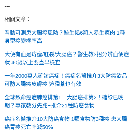
---
相關文章：
看臉可測患大腸癌風險？醫生揭6類人易生瘜肉 1種
身型癌變機率高
大便有血是痔瘡/肛裂/大腸癌？醫生教3招分辨血便症
狀 40歲以上要盡早檢查
一年2000萬人確診癌症！癌症名醫推介3大防癌飲品
可防大腸癌皮膚癌 這種茶也有效
全球致命癌症肺癌排第1！大腸癌排第2！確診已晚
期？專家教分先兆+推介21種防癌食物
癌症名醫推介10大防癌食物 1類食物防3種癌 患大腸
癌胃癌死亡率減50%