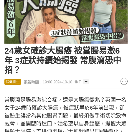
24歲女確診大腸癌 被當腸易激6
年 3症狀持續始揭發 常腹瀉恐中
招？
更新時間：19:06 2024-10-10 HKT
保健養生
常腹瀉是腸易激綜合症，還是大腸癌徵兆？英國一名
女子24歲時確診大腸癌，惟症狀早於6年前出現，卻
被醫生誤當為其他腸胃問題，最終須做手術切除致命
威脅，並開臨時造口。她希望以自身經歷，提醒大眾
提防大腸癌。若排便習慣或大便狀態出現6種變化，