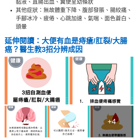
黏液、直腸出血、糞便呈幼條狀
其他症狀：無故體重下降、腹部發脹、腸絞痛、
手腳冰冷、疲倦、心跳加速、氣喘、面色蒼白、
頭暈
延伸閱讀：大便有血是痔瘡/肛裂/大腸
癌？醫生教3招分辨成因
+4