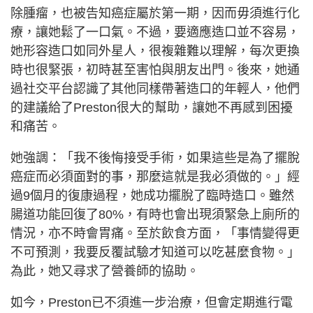
除腫瘤，也被告知癌症屬於第一期，因而毋須進行化
療，讓她鬆了一口氣。不過，要適應造口並不容易，
她形容造口如同外星人，很複雜難以理解，每次更換
時也很緊張，初時甚至害怕與朋友出門。後來，她通
過社交平台認識了其他同樣帶著造口的年輕人，他們
的建議給了Preston很大的幫助，讓她不再感到困擾
和痛苦。
她強調：「我不後悔接受手術，如果這些是為了擺脫
癌症而必須面對的事，那麼這就是我必須做的。」經
過9個月的復康過程，她成功擺脫了臨時造口。雖然
腸道功能回復了80%，有時也會出現須緊急上廁所的
情況，亦不時會胃痛。至於飲食方面，「事情變得更
不可預測，我要反覆試驗才知道可以吃甚麼食物。」
為此，她又尋求了營養師的協助。
如今，Preston已不須進一步治療，但會定期進行電