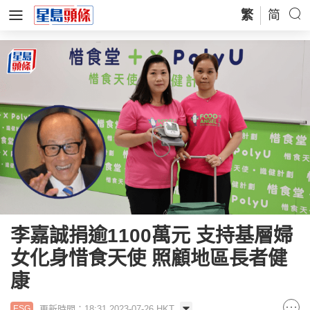
繁
简
李嘉誠捐逾1100萬元 支持基層婦
女化身惜食天使 照顧地區長者健
康
更新時間：18:31 2023-07-26 HKT
ESG