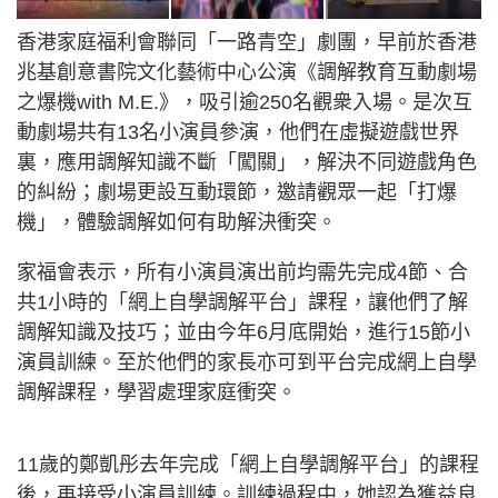
香港家庭福利會聯同「一路青空」劇團，早前於香港
兆基創意書院文化藝術中心公演《調解教育互動劇場
之爆機with M.E.》，吸引逾250名觀衆入場。是次互
動劇場共有13名小演員參演，他們在虛擬遊戲世界
裏，應用調解知識不斷「闖關」，解決不同遊戲角色
的糾紛；劇場更設互動環節，邀請觀眾一起「打爆
機」，體驗調解如何有助解決衝突。
家福會表示，所有小演員演出前均需先完成4節、合
共1小時的「網上自學調解平台」課程，讓他們了解
調解知識及技巧；並由今年6月底開始，進行15節小
演員訓練。至於他們的家長亦可到平台完成網上自學
調解課程，學習處理家庭衝突。
11歲的鄭凱彤去年完成「網上自學調解平台」的課程
後，再接受小演員訓練。訓練過程中，她認為獲益良