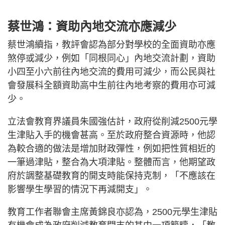
蔡世鴻：資助內地交流亦應減少
蔡世鴻續指，教評會認為部分對學校的全面資助亦應
煞停或減少，例如「同根同心」內地交流計劃，資助
小四至小六前往內地交流的費用可減少，而公民與社
會發展科全額資助高中生前往內地考察的費用亦可減
少。
立法會教育界議員朱國強估計，政府從削減2500元學
生津貼入手的機會甚高。至於政府整合資源時，他認
為較合適的做法是增加財政彈性，例如把性質相近的
一筆過津貼，整合為大項津貼。整體而言，他期望政
府於調整基礎教育的開支時能保持克制，「不應該在
影響學生學習的情況下再減開支」。
教育工作者聯會主席黃錦良亦認為，2500元學生津貼