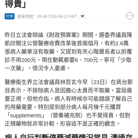
得貴」
更新時間：09:46 2026-04-23 HKT
社會
昨日立法會辯論《財政預算案》期間，選委界議員陳
凱欣關注公營醫療收費改革後首兩個月，有約2.6萬
張病人藥單沒有取藥，又提到有夾心階層長者以前覆
診不用200元，現在動輒都要6、700元，寧可「少取
一次藥」，情況令人憂慮。
醫療衞生界立法會議員林哲玄今早（23日）在商台節
目表示，不排除病人是因擔心太貴而不取藥，當局需
要正視。但他亦指，病人有時候亦可能錯誤了解自己
的用藥需要，特別提到部分病人每月幾千元購買
「supplements」（營養補充劑）也不覺得貴，但對
正規藥物就非常計較，形容這不是正確的觀念。
病人自行判斷停藥減藥情況常見 溝通存