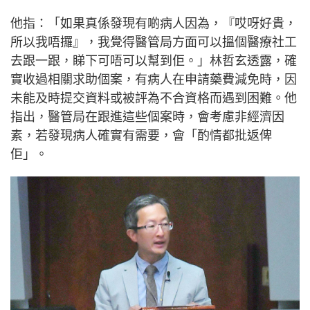
他指：「如果真係發現有啲病人因為，『哎呀好貴，
所以我唔攞』，我覺得醫管局方面可以搵個醫療社工
去跟一跟，睇下可唔可以幫到佢。」林哲玄透露，確
實收過相關求助個案，有病人在申請藥費減免時，因
未能及時提交資料或被評為不合資格而遇到困難。他
指出，醫管局在跟進這些個案時，會考慮非經濟因
素，若發現病人確實有需要，會「酌情都批返俾
佢」。