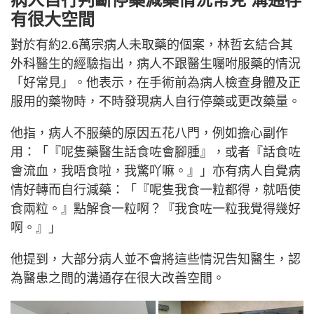
有很大空間
對於有約2.6萬宗病人未取藥的個案，林哲玄結合其
外科醫生的經驗指出，病人不跟醫生囑咐服藥的情況
「好常見」。他表示，在手術前為病人檢查身體及正
服用的藥物時，不時發現病人自行停藥或更改藥量。
他指，病人不服藥的原因五花八門，例如擔心副作
用：「『呢隻藥醫生話食咗會腳腫』，或者『話食咗
會流血，我唔食啦，我驚吖嘛。』」亦有病人自覺病
情好轉而自行減藥：「『呢隻我食一粒都得，就唔使
食兩粒。』點解食一粒啊？『我食咗一粒我覺得幾好
啊。』」
他提到，大部分病人並不會將這些情況告知醫生，認
為醫患之間的溝通存在很大改善空間。