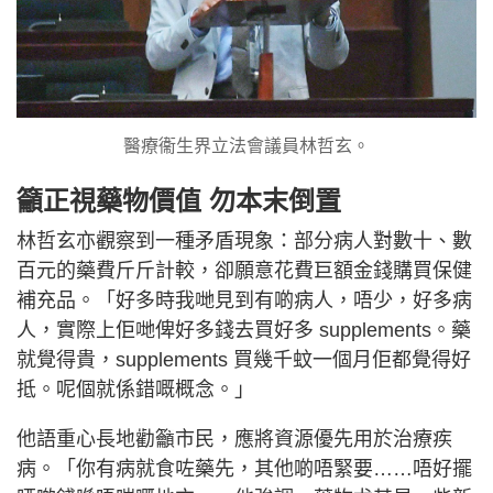
醫療衞生界立法會議員林哲玄。
籲正視藥物價值 勿本末倒置
林哲玄亦觀察到一種矛盾現象：部分病人對數十、數
百元的藥費斤斤計較，卻願意花費巨額金錢購買保健
補充品。「好多時我哋見到有啲病人，唔少，好多病
人，實際上佢哋俾好多錢去買好多 supplements。藥
就覺得貴，supplements 買幾千蚊一個月佢都覺得好
抵。呢個就係錯嘅概念。」
他語重心長地勸籲市民，應將資源優先用於治療疾
病。「你有病就食咗藥先，其他啲唔緊要……唔好擺