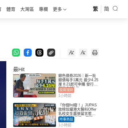
繁
简
育
體育
大灣區
專欄
更多
最Hit
銀色債券2026｜新一批
銀債每手1萬元 最少4.25
厘 8.21起可申購 發行金
額最多550億
投資理財
1小時前
「你個frd廢！」JUPAS
放榜炫耀港大醫科Offer
名校女生囂張留言惹眾
怒 醫學院澄清：宣稱
時事熱話
「40.5分獲錄取」不符事
1小時前
實｜Juicy叮