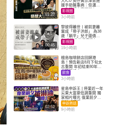
入ICU 契仔黃宗澤曾施
援手助醫重病：佢瀟灑
一生唔想大家唔開心
影視圈
01:23
3小時前
黎彼得離世丨被前妻離
棄成「帶子洪郎」 為38
歲「躺平」兒子還債多
年 曾盼尋伴侶度晚年
影視圈
00:45
19小時前
檀島咖啡餅店回歸港
島！預告新店8月下旬太
古重開 年初結束80年歷
史灣仔總店
飲食
3小時前
星島申訴王 | 停業近一年
尖東大富豪低調重開 獨
家相片曝光 復業前夕被
淋油「贈慶」
申訴熱話
02:52
9小時前