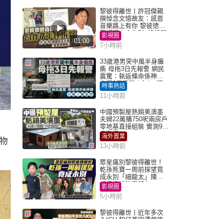
黎彼得離世丨許冠傑親
撰悼念文憶故友：感恩
音樂路上有你 黎彼德曾
直認唔夾合作7年終拆夥
影視圈
01:00
7小時前
33歲港男突中風半身癱
瘓 母拖3日先報警 網民
震驚：執返條命係神蹟
自爆2個惡習｜Juicy叮
時事熱話
11小時前
中國預製屋熱銷美澳墨
夫婦22萬購750呎兩房戶
零地基直接組裝 實測9個
月激讚
海外置業
物
13小時前
眾星痛別黎彼得離世！
乾孫熊寶一周前探望竟
成永別「細龍太」陳思
圻淚憶唉吔男朋友
影視圈
5小時前
黎彼得離世丨近年多次