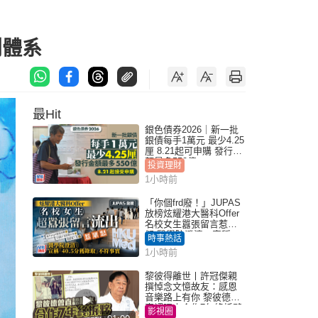
創體系
最Hit
銀色債券2026｜新一批
銀債每手1萬元 最少4.25
厘 8.21起可申購 發行金
額最多550億
投資理財
1小時前
「你個frd廢！」JUPAS
放榜炫耀港大醫科Offer
名校女生囂張留言惹眾
怒 醫學院澄清：宣稱
時事熱話
「40.5分獲錄取」不符事
1小時前
實｜Juicy叮
黎彼得離世丨許冠傑親
撰悼念文憶故友：感恩
音樂路上有你 黎彼德曾
直認唔夾合作7年終拆夥
影視圈