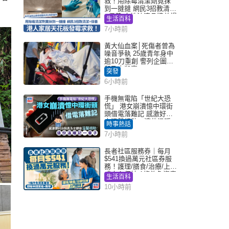
救！用除霉清潔劑竟抹
到一撻撻 網民3招教清潔
+保養 本地油漆品牌曾提
生活百科
醒勿用1物防變色
7小時前
黃大仙血案│死傷者曾為
噪音爭執 25歲青年身中
逾10刀重創 警列企圖謀
殺及自殺案
突發
6小時前
手機無電陷「世紀大恐
慌」 港女崩潰憶中環街
頭借電落難記 感激好心
人溫馨相助：這份溫暖
時事熱話
記一輩子｜Juicy叮
7小時前
長者社區服務券｜每月
$541換過萬元社區券服
務！護理/膳食/治療/上門
或中心任揀 1條件免資產
生活百科
審查（附申請資格及教
10小時前
學）