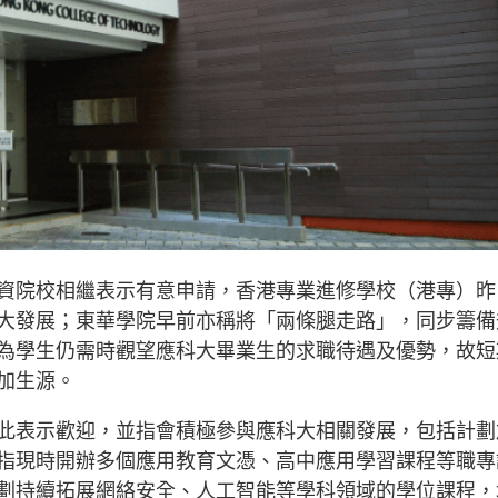
資院校相繼表示有意申請，香港專業進修學校（港專）昨
大發展；東華學院早前亦稱將「兩條腿走路」，同步籌備
為學生仍需時觀望應科大畢業生的求職待遇及優勢，故短
加生源。
此表示歡迎，並指會積極參與應科大相關發展，包括計劃
指現時開辦多個應用教育文憑、高中應用學習課程等職專
劃持續拓展網絡安全、人工智能等學科領域的學位課程，