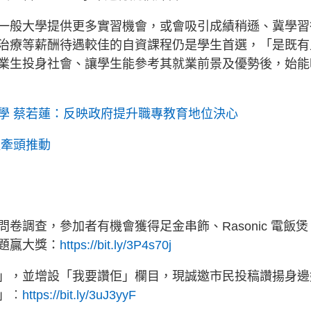
一般大學提供更多實習機會，或會吸引成績稍遜、冀學習
治療等薪酬待遇較佳的自資課程仍是學生首選，「是既有
業生投身社會、讓學生能參考其就業前景及優勢後，始能
學 蔡若蓮：反映政府提升職專教育地位決心
擬牽頭推動
卷調查，參加者有機會獲得足金串飾、Rasonic 電飯煲
題贏大獎：
https://bit.ly/3P4s70j
」，並增設「我要讚佢」欄目，現誠邀市民投稿讚揚身邊
」︰
https://bit.ly/3uJ3yyF