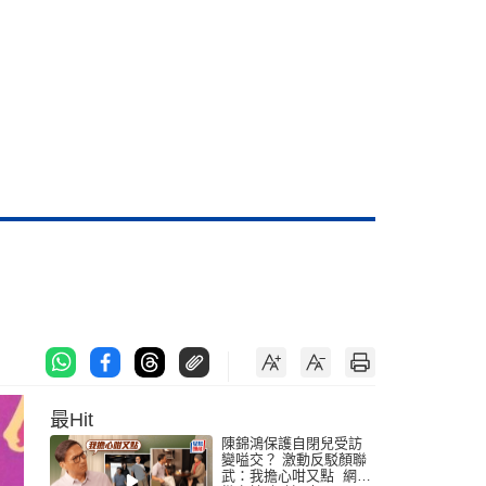
最Hit
陳錦鴻保護自閉兒受訪
變嗌交？ 激動反駁顏聯
武：我擔心咁又點 網民