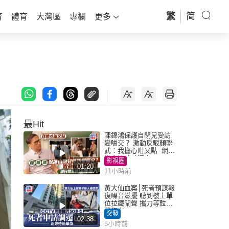
繁
简
育
體育
大灣區
專欄
更多
最Hit
陳錦鴻保護自閉兒受訪
變嗌交？ 激動反駁顏聯
武：我擔心咁又點 網民
批主持咄咄逼人
影視圈
01:20
11小時前
黃大仙血案│死者預謀報
復噪音滋擾 聽到樓上單
位拉鐵閘聲 攜刀等𨋢伏
擊傷者
突發
02:38
5小時前