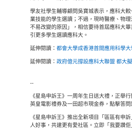
學友社學生輔導顧問吳寶城表示，應科大較
業技能的學生選讀；不過，現時醫療、物理
不易改變的原因」，相信要待首屆應科大畢
引更多學生選讀應科大。
延伸閱讀：
都會大學成香港首間應用科學大
延伸閱讀：
政府億元撐設應科大聯盟 都大
--
《星島申訴王》一周年生日送大禮，正舉行問
英皇電影禮券及一田超市現金券，點擊答問
《星島申訴王》推出全新項目「區區有申訴
人好事，共建更有愛社區。立即「我要讚佢