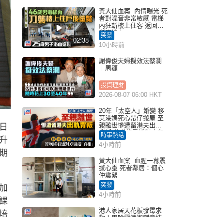
黃大仙血案│內情曝光 死
者對噪音非常敏感 電梯
內狂斬樓上住客 返回住
所墮樓亡
突發
02:38
10小時前
謝偉俊夫婦擬效法蔡瀾
｜周顯
投資理財
2026-08-07 06:00 HKT
20年「太空人」婚變 移
英港媽死心帶仔搬屋 至
親離世慘遭留港夫出軌
日
背叛 苦嘆終看透對方留
時事熱話
升
港「真相」｜Juicy叮
4小時前
期
黃大仙血案│血腥一幕震
撼心靈 死者鄰居：個心
仲震緊
突發
加
4小時前
課
港人家居天花板發霉求
培