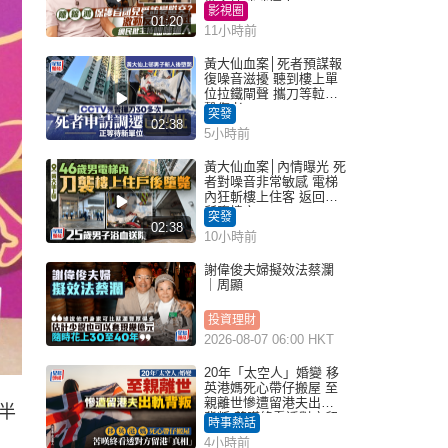
批主持咄咄逼人
影視圈
01:20
11小時前
黃大仙血案│死者預謀報
復噪音滋擾 聽到樓上單
位拉鐵閘聲 攜刀等𨋢伏
擊傷者
突發
02:38
5小時前
黃大仙血案│內情曝光 死
者對噪音非常敏感 電梯
內狂斬樓上住客 返回住
所墮樓亡
突發
02:38
10小時前
謝偉俊夫婦擬效法蔡瀾
｜周顯
投資理財
2026-08-07 06:00 HKT
20年「太空人」婚變 移
英港媽死心帶仔搬屋 至
親離世慘遭留港夫出軌
半
背叛 苦嘆終看透對方留
時事熱話
港「真相」｜Juicy叮
4小時前