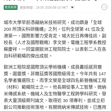
更新時間：18:05 2026-08-10 HKT
教育新聞
城市大學早前憑藉納米技術研究，成功躋身「全球
200 所頂尖科研機構」之列，位列全球第 41 位及全
港第一，國際影響力受肯定。城大近日再傳佳訊，副
校長（人才及國際戰略）李文榮、電機工程學系教授
蘇慶祥，一同當選歐洲工程院院士，以表彰二人在各
自科研範疇的傑出成就。
歐洲工程院是國際頂尖學術機構，成員囊括諾貝爾
獎、圖靈獎、菲爾茲獎等國際級得主。今年共有 147
名學者獲選院士，而李文榮是全球四名新晉機械工程
（材料）範疇院士之一。他長期從事人工智慧、微納
米傳感系統、機械人及生物醫學工程跨學科研究，發
表大量頂級期刊論文，取得近 30 項專利，並成立初
創公司推動技術落地。有關微納米傳感技術，已應用