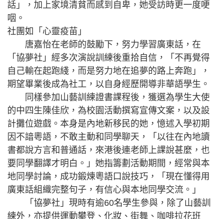
話」，加上家境清貧而感到自卑，她受訪時更一度哽
咽。
社團如「心靈疫苗」
唐嘉怡在老師的鼓勵下，努力學習廣東話，在
「協夢社」經多次演說訓練後重拾自信，「不再覺得
自己輸在起跑綫，而是努力地在追夢的路上奔跑」，
期望畢業後成為社工，以自身經歷開導非華語學生。
同樣參加山藝訓練證書課程後，獲選為學生大使
的中四生陳佳欣，為校園活動撰寫宣傳文案，以及設
計攤位遊戲。本身是內地新移民的她，憶述入學初期
因不諳粵語，不敢主動和同學聊天，「以往在內地讀
書都說方言和普通話，來港後連老師上課說甚麼，也
要同學翻譯才明白。」她指籌劃活動期間，經常與本
地同學討論，成功鍛煉粵語口說技巧，「現在懂得用
廣東話組織完整句子，有信心與本地同學交流。」
「協夢社」現時有逾60名學生參與，除了山藝訓
練外，亦提供運動攀登、化妝、街舞、咖啡拉花班