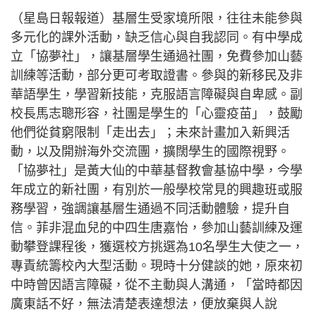
（星島日報報道）基層生受家境所限，往往未能參與
多元化的課外活動，缺乏信心與自我認同。有中學成
立「協夢社」，讓基層學生通過社團，免費參加山藝
訓練等活動，部分更可考取證書。參與的新移民及非
華語學生，學習新技能，克服語言障礙與自卑感。副
校長馬志聰形容，社團是學生的「心靈疫苗」，鼓勵
他們從貧窮限制「走出去」；未來計畫加入新興活
動，以及開辦海外交流團，擴闊學生的國際視野。
「協夢社」是黃大仙的中華基督教會基協中學，今學
年成立的新社團，有別於一般學校常見的興趣班或服
務學習，強調讓基層生通過不同活動體驗，提升自
信。菲非混血兒的中四生唐嘉怡，參加山藝訓練及運
動攀登課程後，獲選校方挑選為10名學生大使之一，
專責統籌校內大型活動。現時十分健談的她，原來初
中時曾因語言障礙，從不主動與人溝通，「當時都因
廣東話不好，無法清楚表達想法，便放棄與人說