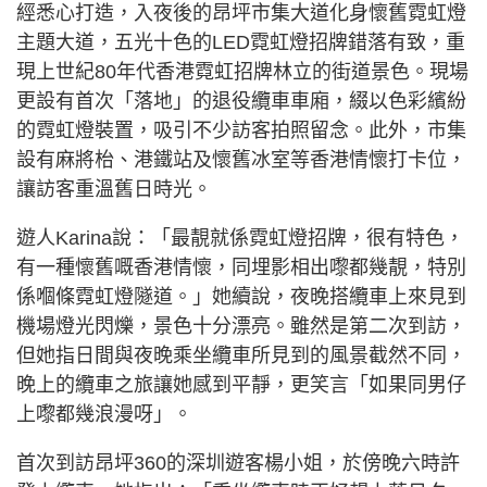
經悉心打造，入夜後的昂坪市集大道化身懷舊霓虹燈
主題大道，五光十色的LED霓虹燈招牌錯落有致，重
現上世紀80年代香港霓虹招牌林立的街道景色。現場
更設有首次「落地」的退役纜車車廂，綴以色彩繽紛
的霓虹燈裝置，吸引不少訪客拍照留念。此外，市集
設有麻將枱、港鐵站及懷舊冰室等香港情懷打卡位，
讓訪客重溫舊日時光。
遊人Karina說：「最靚就係霓虹燈招牌，很有特色，
有一種懷舊嘅香港情懷，同埋影相出嚟都幾靚，特別
係嗰條霓虹燈隧道。」她續說，夜晚搭纜車上來見到
機場燈光閃爍，景色十分漂亮。雖然是第二次到訪，
但她指日間與夜晚乘坐纜車所見到的風景截然不同，
晚上的纜車之旅讓她感到平靜，更笑言「如果同男仔
上嚟都幾浪漫呀」。
首次到訪昂坪360的深圳遊客楊小姐，於傍晚六時許