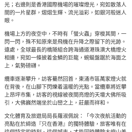
光；右邊則是香港國際機場的璀璨燈光，宛如散落人
間的一片星群，熠熠生輝、流光溢彩，如銀河般迷人
眼。
機場上方的夜空中，不時有「螢火蟲」穿梭其間，一
閃一閃，殊不知原來是飛機在升降之際留下的光跡。
遠處，全球最長的橋隧組合跨海通道港珠澳大橋燈火
相連，宛如一條披着金鱗的巨龍，蜿蜒盤踞於海面之
上，氣勢磅礴。
纜車逐漸攀升，訪客驀然回首，東涌市區萬家燈火就
在背後，在山腳下閃爍着溫暖的光點。當纜車將近攀
上昂坪市集，訪客的視線被夜間亮燈的天壇大佛所吸
引，大佛巍然端坐於山巒之上，莊嚴而祥和。
文化體育及旅遊局局長羅淑佩說：「今次夜航活動的
亮點在於締造『只在香港』的獨特體驗，旅客唯有在
這個特定的時刻、這個城市，才能同時體驗大嶼山美