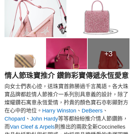
+3
情人節珠寶推介 鑽飾彩寶傳遞永恆愛意
向女士們表心迹，送珠寶首飾勝過千言萬語。各大珠
寶品牌都趁情人節推介一系列別具意義的設計，除了
燦耀鑽石寓意永恆愛情，矜貴的顏色寶石亦彰顯對方
在心中的地位。
Harry Winston
、
DeBeers
、
Chopard
、
John Hardy
等等都紛紛推介情人節鑽飾，
而
Van Cleef & Arpels
則推出的兩款全新Coccinelles