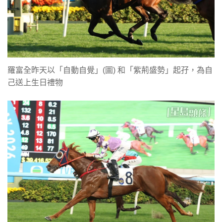
羅富全昨天以「自動自覺」(圖) 和「紫荊盛勢」起孖，為自
己送上生日禮物