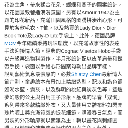
花為主角，帶來糅合花朵、蝴蝶和燕子的圖案設計，
以花園景致營造浪漫氛圍。另有以Amour 1947為主
題的印花新品，充滿田園風格的圖騰拼湊出心形，可
見於各款毛衣、T恤，以及熱賣的Lady Dior、Dior
Book Tote及Lady-D Lite手袋上。此外，德國品牌
MCM
今年繼續秉持玩味態度，以充滿故事性的表達
手法迎接情人節。經典的Cognac Visetos Hobo手袋
以升級再造物料製作，半月形設計配以皮革肩帶和鏈
帶手挽，袋面以手繪心形圖案勾勒出品牌字樣。
說到藝術氣息最濃厚的，必數
Shiatzy Chen
最新情人
節企劃，童趣繪本布景加上精緻造型，配以和諧色調
如湖水藍、霧灰，以及鮮明的桃紅與炭灰色等，塑造
夢幻般的公主與白馬王子形象。品牌的早春「双漪」
系列帶來多款精緻外衣，又大量使用立體布料如閃亮
珠片喱士與充滿質感的提花細節，瀰漫春日氣息，而
男裝的外形輪廓就以素雅為主，輔以畫花與刺繡圖