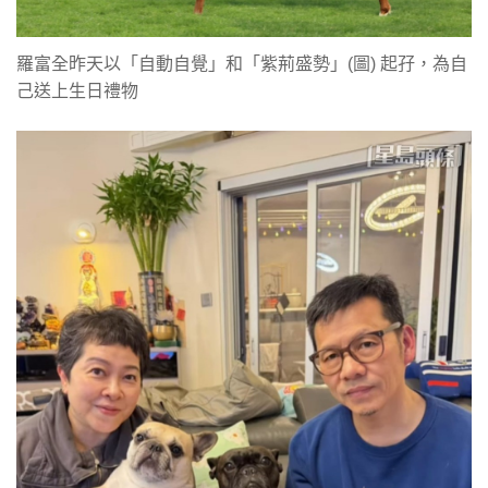
羅富全昨天以「自動自覺」和「紫荊盛勢」(圖) 起孖，為自
己送上生日禮物