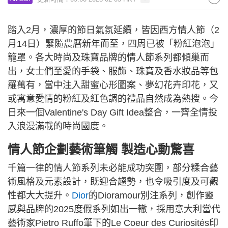
踏入2月，濃厚的節日氣氛延續，皆因西方情人節（2
月14日）緊隨農曆新年而至，四周已被「粉紅泡泡」
籠罩。各大時尚及珠寶品牌的情人節系列都傾巢而
出，女士們至愛的手袋、服飾、珠寶及香水妝品等包
羅萬有，當中注入甜蜜心形圖案、夢幻花卉印花，又
或寓意愛情的粉紅及紅色調的禮品自然成為熱搜。今
日來一個Valentine's Day Gift Idea整合，一齊全情投
入浪漫滿載的時尚國度。
情人節企劃藝術筆觸 製造心動驚喜
千篇一律的情人節系列未必能成功突圍，部分糅合藝
術風格及元素設計，既迎合趨勢，也令吸引度及可觀
性都大大提升。
Dior
的Dioramour別注系列，創作靈
感與品牌的2025度假系列如出一轍，採用意大利當代
藝術家Pietro Ruffo筆下的Le Coeur des Curiosités印