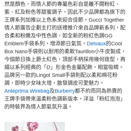
然是顏色，而情人節的專屬色彩自是離不開粉紅、
紫、紅及粉色等甜蜜調子，因此不少品牌都為旗下的
王牌系列加推以上色系來迎合佳節。Gucci Together
情人節廣告企劃主打的送禮推介來自品牌新系列，配
合柔和粉嫩及中性色調，如全新的粉紅色調GG
Emblem手袋系列，增添節日氣氛。
Delvaux
的Cool
Box Nano手袋則以耐用的柔軟Taurillon小牛皮製成，
今個節日換上爵士紅色，頂部手柄採用幾何造型，再
綴以系列經典的「D」形金色金屬配飾，相當吸睛。
品牌另一款的Lingot Small手袋則配以柔和棉花粉
調，即時少女味大增，散發調皮可愛魅力。
Anteprima Wirebag
及
Burberry
都不約而同為熱賣的
王牌手袋帶來溫柔粉色調新版本，洋溢「粉紅泡泡」
的時裝界為情人節氣氛升溫。