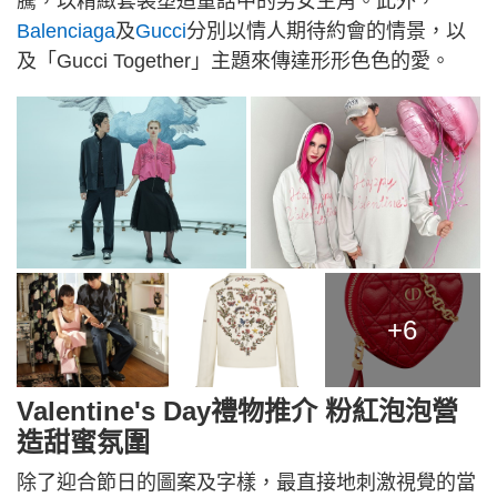
騰，以精緻套裝塑造童話中的男女主角。此外，
Balenciaga
及
Gucci
分別以情人期待約會的情景，以
及「Gucci Together」主題來傳達形形色色的愛。
+6
Valentine's Day禮物推介 粉紅泡泡營
造甜蜜氛圍
除了迎合節日的圖案及字樣，最直接地刺激視覺的當