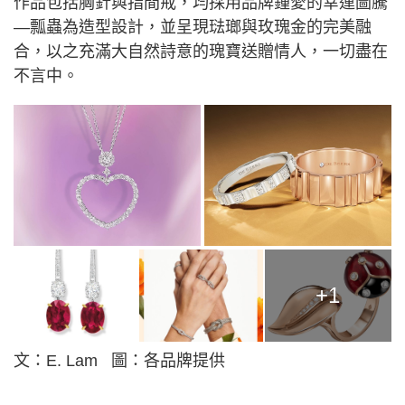
作品包括胸針與指間戒，均採用品牌鍾愛的幸運圖騰
—瓢蟲為造型設計，並呈現琺瑯與玫瑰金的完美融
合，以之充滿大自然詩意的瑰寶送贈情人，一切盡在
不言中。
+1
文：E. Lam 圖：各品牌提供