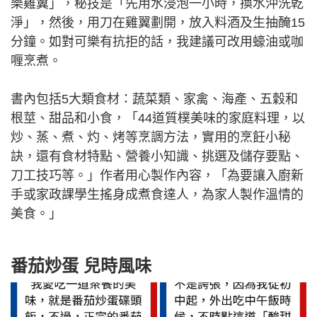
樂雞翼」，秘技是「先用水浸泡一小時，換水沖洗乾
淨」，然後，用刀在雞翼劃開，放入料酒及生抽醃15
分鐘。如對可樂有抗拒的話，我建議可改用蠔油或咖
喱烹煮。
書內包括5大類食材：蔬菜類、家禽、海產、五穀和
根莖、甜品和小食，「44道質樸美味的家庭料理，以
炒、蒸、煮、灼、烤等烹調方法，實用的烹飪小秘
訣，還有食材特點、營養小知識、挑選及儲存要點、
刀工技巧等。」作者用心製作內容，「為要讓入廚新
手或家政課學生搖身成煮食達人，為家人製作溫情的
美食。」
番茄炒蛋 兒時風味