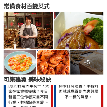
常備食材百變菜式
+5
可樂雞翼 美味秘訣