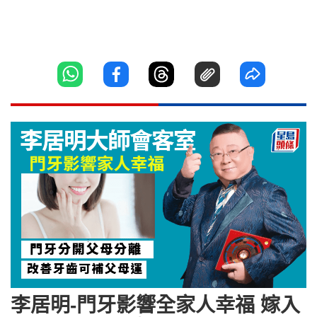
李居明-門牙影響全家人幸福 嫁入