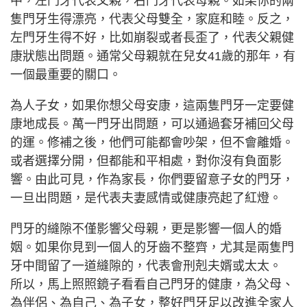
中，左門牙代表父親，右門牙代表母親。如果你的兩
隻門牙生得漂亮，代表父母雙全，家庭和睦。反之，
左門牙生得不好，比如崩裂或者長歪了，代表父親健
康狀態出問題。通常父母親就在兒女41歲的那年，有
一個最重要的關口。
為人子女，如果你想父母安康，這兩隻門牙一定要健
康地成長。萬一門牙出問題，可以通過套牙補回父母
的運。修補之後，他們可能都會吵架，但不會離婚。
或者選擇分開，但都能和平相處，對你沒有負面影
響。由此可見，作為家長，你們要留意子女的門牙，
一旦出問題，是代表夫妻感情或健康亮起了紅燈。
門牙的縫隙不僅影響父母親，更是影響一個人的婚
姻。如果你見到一個人的牙齒不整齊，尤其是兩隻門
牙中間留了一道縫隙的，代表會刑剋夫婿或太太。
所以，馬上照照鏡子看看自己門牙的健康，為父母、
為伴侶、為自己、為子女，整好門牙足以改進全家人