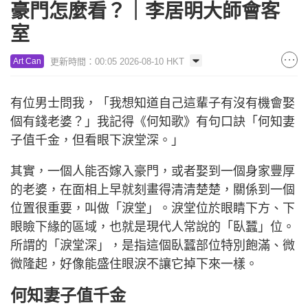
豪門怎麼看？｜李居明大師會客
室
更新時間：00:05 2026-08-10 HKT
Art Can
有位男士問我，「我想知道自己這輩子有沒有機會娶
個有錢老婆？」我記得《何知歌》有句口訣「何知妻
子值千金，但看眼下淚堂深。」
其實，一個人能否嫁入豪門，或者娶到一個身家豐厚
的老婆，在面相上早就刻畫得清清楚楚，關係到一個
位置很重要，叫做「淚堂」。淚堂位於眼睛下方、下
眼瞼下緣的區域，也就是現代人常說的「臥蠶」位。
所謂的「淚堂深」，是指這個臥蠶部位特別飽滿、微
微隆起，好像能盛住眼淚不讓它掉下來一樣。
何知妻子值千金