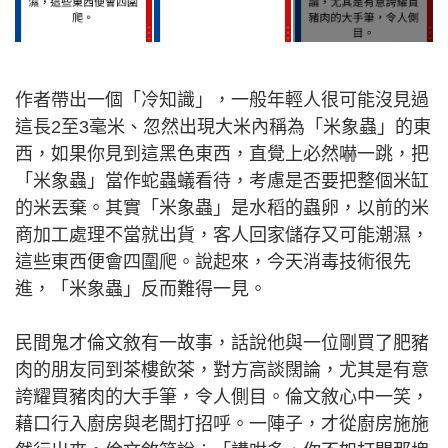
作者帶出一個「冷知識」，一般年輕人很可能沒見過
這長2至3毫米、忽然出現大米內稱為「米象蟲」的東
西，如果你見到這黑色東西，直覺上必然嚇一跳，把
「米象蟲」當作蛇蟲蟻看待，考慮是否要把整個米缸
的米丟棄。其實「米象蟲」是水稻的蟲卵，以前的米
商加工處理不當就出貨，客人回家儲存又可能潮濕，
這些東西便會四圍爬。說起來，今天消毒技術很先
進，「米象蟲」反而難得一見。
民間鬼才倫文敘有一故事，話說他與一位剛買了肥豬
肉的朋友同到茶樓飲茶，對方高談闊論，尤其是有意
誇耀買豬肉的大手筆，令人側目。倫文敘心中一笑，
藉口行入廚房與老闆打招呼。一陣子，才從廚房施施