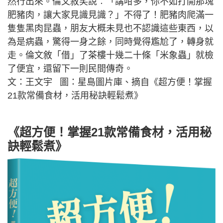
然行出來。倫文敘笑說︰「講咁多，你不如打開那塊
肥豬肉，讓大家見識見識？」不得了！肥豬肉爬滿一
隻隻黑肉昆蟲，朋友大概未見也不認識這些東西，以
為是病蟲，驚得一身之餘，同時覺得尷尬了，轉身就
走。倫文敘「借」了茶樓十幾二十條「米象蟲」就檢
了便宜，還留下一則民間傳奇。
文：王文宇 圖：星島圖片庫、摘自《超方便！掌握
21款常備食材，活用秘訣輕鬆煮》
《超方便！掌握21款常備食材，活用秘
訣輕鬆煮》