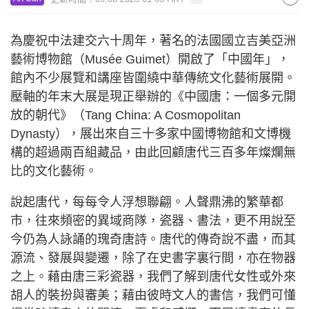
為慶祝中法建交六十周年，著名的法國國立吉美亞洲
藝術博物館（Musée Guimet）開啟了「中國年」，
館內不少展覽和講座皆圍繞中華傳統文化藝術展開。
壓軸的年末大展是現正舉辦的《中國唐：一個多元開
放的朝代》（Tang China: A Cosmopolitan
Dynasty），展出來自三十多家中國博物館和文博機
構的超過兩百組藏品，由此回顧唐代三百多年燦爛無
比的文化藝術。
說起唐代，每每令人浮想聯翩。人聲鼎沸的繁華都
市，往來頻密的異域商隊，瓷器、書法，更不用說至
今仍為人詠誦的瑰奇唐詩。唐代的傳奇說不盡，而其
源流、發展與變遷，除了在史書字裏行間，亦在物器
之上。藉由唐三彩瓷器，我們了解到唐代女性或外來
胡人的裝扮與審美；藉由彼時文人的書信，我們可懂