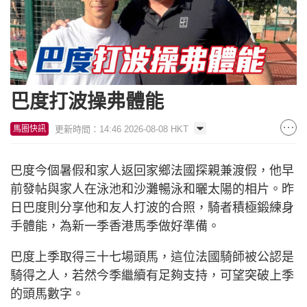
巴度打波操弗體能
更新時間：14:46 2026-08-08 HKT
馬圈快訊
巴度今個暑假和家人返回家鄉法國探親兼渡假，他早
前發帖與家人在泳池和沙灘暢泳和曬太陽的相片。昨
日巴度則分享他和友人打波的合照，騎者積極鍛練身
手體能，為新一季香港馬季做好準備。
巴度上季取得三十七場頭馬，這位法國騎師被公認是
騎得之人，若然今季繼續有足夠支持，可望突破上季
的頭馬數字。