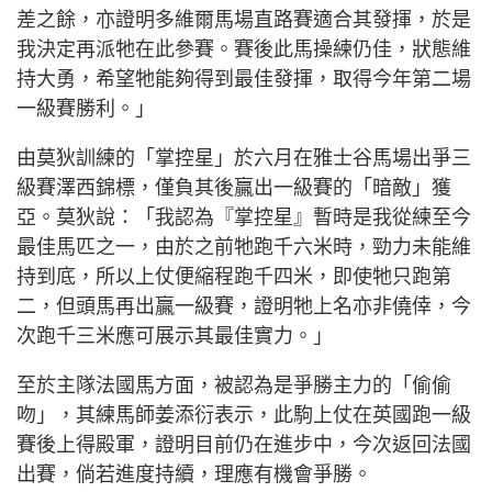
差之餘，亦證明多維爾馬場直路賽適合其發揮，於是
我決定再派牠在此參賽。賽後此馬操練仍佳，狀態維
持大勇，希望牠能夠得到最佳發揮，取得今年第二場
一級賽勝利。」
由莫狄訓練的「掌控星」於六月在雅士谷馬場出爭三
級賽澤西錦標，僅負其後贏出一級賽的「暗敵」獲
亞。莫狄說：「我認為『掌控星』暫時是我從練至今
最佳馬匹之一，由於之前牠跑千六米時，勁力未能維
持到底，所以上仗便縮程跑千四米，即使牠只跑第
二，但頭馬再出贏一級賽，證明牠上名亦非僥倖，今
次跑千三米應可展示其最佳實力。」
至於主隊法國馬方面，被認為是爭勝主力的「偷偷
吻」，其練馬師姜添衍表示，此駒上仗在英國跑一級
賽後上得殿軍，證明目前仍在進步中，今次返回法國
出賽，倘若進度持續，理應有機會爭勝。