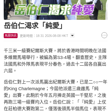
岳伯仁渴求「純愛」
更新時間：18:31 2026-08-08 HKT
馬圈快訊
千三米一級賽紀爾斯大賽，將於香港時間明晚在法國
多維爾馬場舉行，被編為第S3-4場。翻查歷史，主隊
法國馬和外隊馬表現平分春色，過去十二屆各自贏出
六屆。
岳伯仁對上一次派馬贏出紀爾斯大賽，已是二○○一年
的King Charlemagne；今屆他派遣三歲雌馬「純
愛」出賽，此駒於今年五月捧走英國一千堅尼，之後
再跑三場一級賽均入位。岳伯仁說：「『純愛』上仗
在莊柏德大賽跑第二，僅落後頭馬半個馬位，表現不