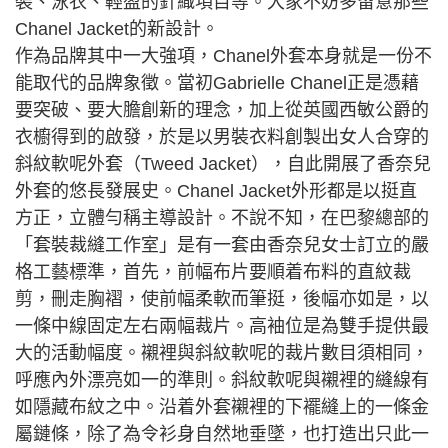
裝、泳衣、輕盈的針織項目等。大家不妨多留意那些
Chanel Jacket的新設計。
作為品牌其中一大強項，Chanel外套本身就是一份不
能取代的品牌象徵。當初Gabrielle Chanel正是憑藉
要突破、要大膽創新的理念，加上從英國西敏公爵的
衣櫥得到的啟發，於是以男裝衣料創製出女人合穿的
斜紋軟呢外套（Tweed Jacket），自此開展了香奈兒
外套的悠長發展史。Chanel Jacket外形都是以挺直
方正，立體勻稱主導設計。不說不知，在巴黎總部的
「套裝裁縫工作室」是有一套由香奈兒女士訂立的嚴
格工藝標準，首先，前幅布片要順着布料的直紋裁
剪，刪走胸褶，使前幅柔軟而筆挺，後幅亦如是，以
一條中線固定左右兩幅裁片。高袖位是為雙手提供最
大的活動幅度。襯裡與斜紋軟呢的裁片數目須相同，
呼應內外漂亮如一的準則。斜紋軟呢與襯裡的縫線有
如隱藏布紋之中。沿着外套襯裡的下襬縫上的一條金
屬鏈條，除了為令衫身自然地垂墜，也打造出只此一