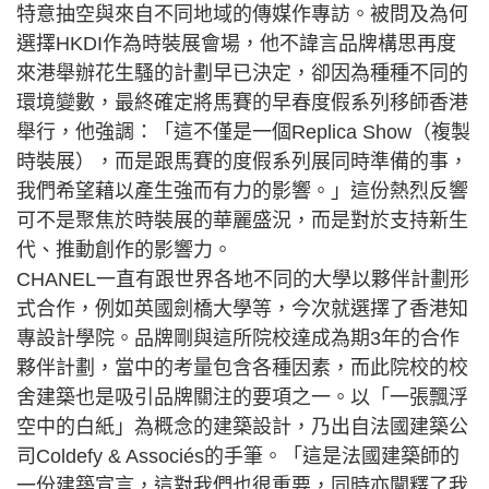
特意抽空與來自不同地域的傳媒作專訪。被問及為何
選擇HKDI作為時裝展會場，他不諱言品牌構思再度
來港舉辦花生騷的計劃早已決定，卻因為種種不同的
環境變數，最終確定將馬賽的早春度假系列移師香港
舉行，他強調：「這不僅是一個Replica Show（複製
時裝展），而是跟馬賽的度假系列展同時準備的事，
我們希望藉以產生強而有力的影響。」這份熱烈反響
可不是聚焦於時裝展的華麗盛況，而是對於支持新生
代、推動創作的影響力。
CHANEL一直有跟世界各地不同的大學以夥伴計劃形
式合作，例如英國劍橋大學等，今次就選擇了香港知
專設計學院。品牌剛與這所院校達成為期3年的合作
夥伴計劃，當中的考量包含各種因素，而此院校的校
舍建築也是吸引品牌關注的要項之一。以「一張飄浮
空中的白紙」為概念的建築設計，乃出自法國建築公
司Coldefy & Associés的手筆。「這是法國建築師的
一份建築宣言，這對我們也很重要，同時亦闡釋了我