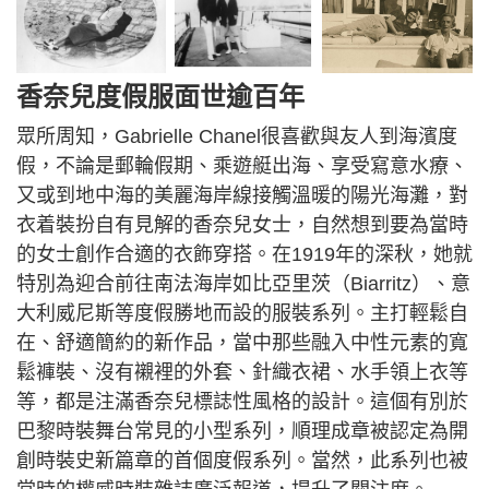
香奈兒度假服面世逾百年
眾所周知，Gabrielle Chanel很喜歡與友人到海濱度
假，不論是郵輪假期、乘遊艇出海、享受寫意水療、
又或到地中海的美麗海岸線接觸溫暖的陽光海灘，對
衣着裝扮自有見解的香奈兒女士，自然想到要為當時
的女士創作合適的衣飾穿搭。在1919年的深秋，她就
特別為迎合前往南法海岸如比亞里茨（Biarritz）、意
大利威尼斯等度假勝地而設的服裝系列。主打輕鬆自
在、舒適簡約的新作品，當中那些融入中性元素的寬
鬆褲裝、沒有襯裡的外套、針織衣裙、水手領上衣等
等，都是注滿香奈兒標誌性風格的設計。這個有別於
巴黎時裝舞台常見的小型系列，順理成章被認定為開
創時裝史新篇章的首個度假系列。當然，此系列也被