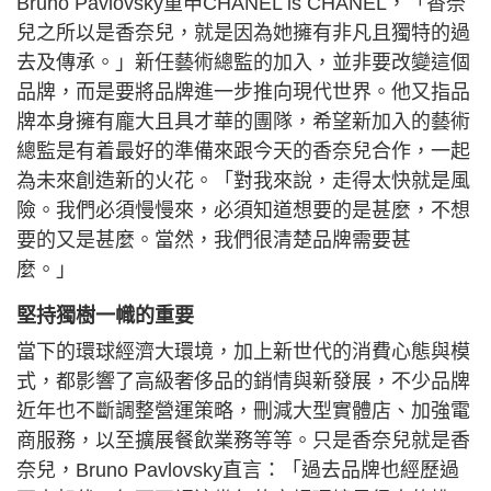
Bruno Pavlovsky重申CHANEL is CHANEL，「香奈
兒之所以是香奈兒，就是因為她擁有非凡且獨特的過
去及傳承。」新任藝術總監的加入，並非要改變這個
品牌，而是要將品牌進一步推向現代世界。他又指品
牌本身擁有龐大且具才華的團隊，希望新加入的藝術
總監是有着最好的準備來跟今天的香奈兒合作，一起
為未來創造新的火花。「對我來說，走得太快就是風
險。我們必須慢慢來，必須知道想要的是甚麼，不想
要的又是甚麼。當然，我們很清楚品牌需要甚
麼。」
堅持獨樹一幟的重要
當下的環球經濟大環境，加上新世代的消費心態與模
式，都影響了高級奢侈品的銷情與新發展，不少品牌
近年也不斷調整營運策略，刪減大型實體店、加強電
商服務，以至擴展餐飲業務等等。只是香奈兒就是香
奈兒，Bruno Pavlovsky直言：「過去品牌也經歷過