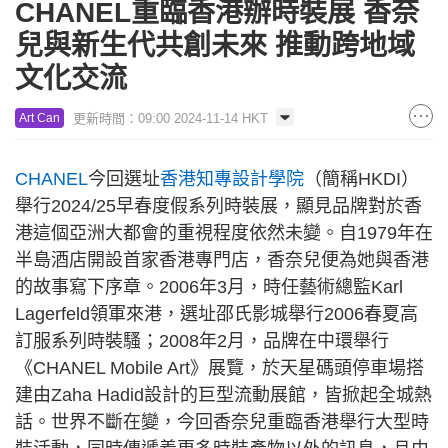
CHANEL重臨香港辦時裝展 香奈
兒與新生代共創未來 推動跨地域
文化交流
更新時間：09:00 2024-11-14 HKT
Art Can
CHANEL
今回選址
香港知專設計學院
（簡稱HKDI）
舉行2024/25早春度假系列時裝展，顯見品牌對於香
港這個亞洲大都會的重視程度依然未變。自1979年在
半島酒店開設首家香港專門店，香奈兒便為她與香港
的故事寫下序章。2006年3月，時任藝術總監Karl
Lagerfeld領軍來港，選址邵氏影城舉行2006春夏高
訂服系列時裝騷；2008年2月，品牌在中環舉行
《CHANEL Mobile Art》展覽，於天星碼頭停車場搭
建由Zaha Hadid設計的巨型流動展館，皆掀起全城熱
話。世界不斷在變，今回香奈兒重臨香港舉行大型時