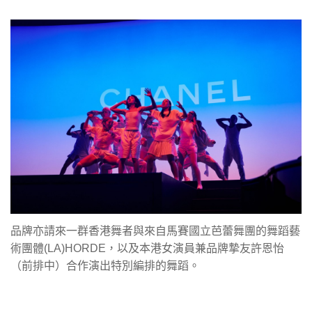
品牌亦請來一群香港舞者與來自馬賽國立芭蕾舞團的舞蹈藝
術團體(LA)HORDE，以及本港女演員兼品牌摯友許恩怡
（前排中）合作演出特別編排的舞蹈。