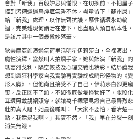
會對「新我」百般妒忌與憎恨，在切換前，不把屋子
搞到污糟邋遢烏煙瘴氣誓不休，盡量留下「蘇州屎」
給「新我」處理，以作無聲抗議。惡性循環永劫輪
迴，完美體現何謂活在當下，也盡顯人類自私本性，
是該片其中一個最微妙落筆。
狄美摩亞飾演過氣荷里活明星伊莉莎白，全裸演出，
魔性演繹，當然叫人拍爛手掌，她與飾演「新我」的
瑪嘉烈戈利，隔空較技及心理交戰也精彩。結局讓我
想到瘋狂科學家自我實驗再實驗終成畸形怪物的《變
形人魔》，但他尚且接受不了自己，伊莉莎白卻更癲
喪，反正回不了頭，不如徹底做隻怪物好了，妝照化
耳環照戴靚裙照穿，就讓萬千觀眾見證自己最轟烈悲
壯的真人騷！她最後喊叫：「大家不要怕，看清楚一
點，我還是我啊。」其實不然，「我」早在分裂一刻
消失無蹤。