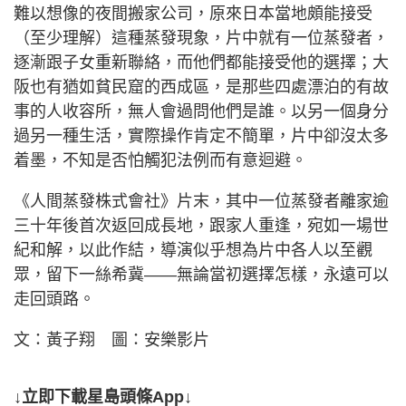
難以想像的夜間搬家公司，原來日本當地頗能接受
（至少理解）這種蒸發現象，片中就有一位蒸發者，
逐漸跟子女重新聯絡，而他們都能接受他的選擇；大
阪也有猶如貧民窟的西成區，是那些四處漂泊的有故
事的人收容所，無人會過問他們是誰。以另一個身分
過另一種生活，實際操作肯定不簡單，片中卻沒太多
着墨，不知是否怕觸犯法例而有意迴避。
《人間蒸發株式會社》片末，其中一位蒸發者離家逾
三十年後首次返回成長地，跟家人重逢，宛如一場世
紀和解，以此作結，導演似乎想為片中各人以至觀
眾，留下一絲希冀——無論當初選擇怎樣，永遠可以
走回頭路。
文：黃子翔 圖：安樂影片
↓立即下載星島頭條App↓