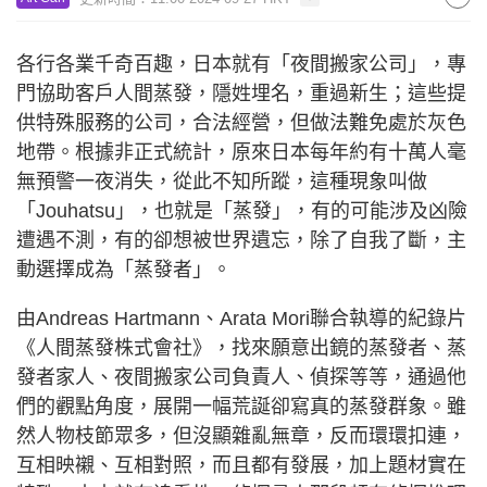
各行各業千奇百趣，日本就有「夜間搬家公司」，專
門協助客戶人間蒸發，隱姓埋名，重過新生；這些提
供特殊服務的公司，合法經營，但做法難免處於灰色
地帶。根據非正式統計，原來日本每年約有十萬人毫
無預警一夜消失，從此不知所蹤，這種現象叫做
「Jouhatsu」，也就是「蒸發」，有的可能涉及凶險
遭遇不測，有的卻想被世界遺忘，除了自我了斷，主
動選擇成為「蒸發者」。
由Andreas Hartmann、Arata Mori聯合執導的紀錄片
《人間蒸發株式會社》，找來願意出鏡的蒸發者、蒸
發者家人、夜間搬家公司負責人、偵探等等，通過他
們的觀點角度，展開一幅荒誕卻寫真的蒸發群象。雖
然人物枝節眾多，但沒顯雜亂無章，反而環環扣連，
互相映襯、互相對照，而且都有發展，加上題材實在