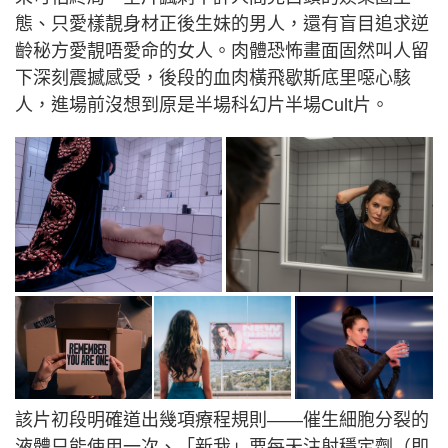
態、只愛樣靚身材正後生妹的男人，還有盲目追求逆
齡秘方愛靚唔愛命的女人。肉體恐怖畫面固然叫人留
下深刻震撼感受，後段的血肉橫飛歇斯底里噁心駭
人，進場前沒想到原是半場科幻片半場Cult片。
該片初段明確道出幾項療程規則——催生細胞分裂的
液體只能使用一次、「新我」要每天注射穩定劑（即