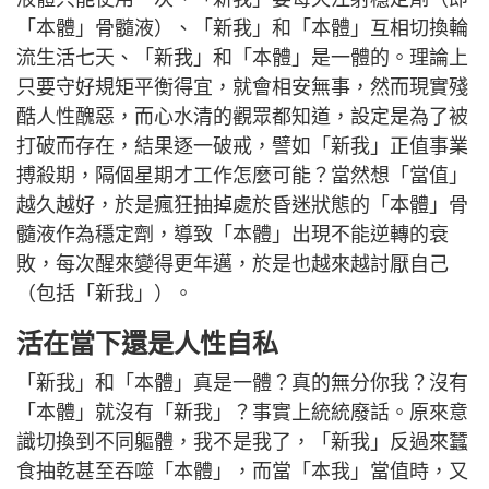
「本體」骨髓液）、「新我」和「本體」互相切換輪
流生活七天、「新我」和「本體」是一體的。理論上
只要守好規矩平衡得宜，就會相安無事，然而現實殘
酷人性醜惡，而心水清的觀眾都知道，設定是為了被
打破而存在，結果逐一破戒，譬如「新我」正值事業
搏殺期，隔個星期才工作怎麼可能？當然想「當值」
越久越好，於是瘋狂抽掉處於昏迷狀態的「本體」骨
髓液作為穩定劑，導致「本體」出現不能逆轉的衰
敗，每次醒來變得更年邁，於是也越來越討厭自己
（包括「新我」）。
活在當下還是人性自私
「新我」和「本體」真是一體？真的無分你我？沒有
「本體」就沒有「新我」？事實上統統廢話。原來意
識切換到不同軀體，我不是我了，「新我」反過來蠶
食抽乾甚至吞噬「本體」，而當「本我」當值時，又