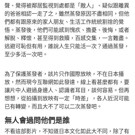
聲、覺得被鄰居監視到處都是「敵人」、疑似跟離異
的爸爸相認一走了之，雖然蒸發原因不盡相同，但他
們都有跟原來的家人朋友、生活工作統統割捨的覺
悟。蒸發後，他們可能感到愧疚、擔憂、後悔，或者
解脫、釋懷，甚至得到救贖，百感交集，一言難盡。
逃避可恥但有用，誰說人生只能活一次？通過蒸發，
至少多活一次吧。
為了保護蒸發者，該片只作國際放映，不在日本播
放，然而現今互聯網如此發達，線上看甚麼都有，要
讓片中人避過身邊人、認識者耳目，談何容易。但再
想想，從拍攝到放映有一定「時差」，各人近況可能
已有轉變，而且大不了可以二次蒸發吧。
無人會過問他們是誰
不看這部影片，不知道日本文化如此大不同，除了有