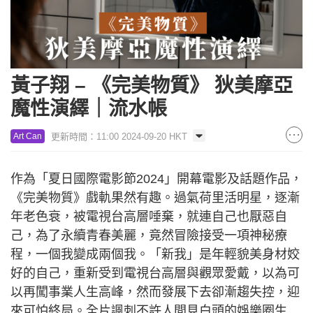
黃子翔 – 《完美物質》 狄美摩亞
魔性演繹｜流水帳
更新時間：11:00 2024-09-20 HKT
Art Can
作為「夏日國際電影節2024」開幕電影及話題作品，
《完美物質》戲軌果然有趣。過氣荷里活明星，逐漸
年老色衰，被電視台高層唾棄，就連自己也厭惡自
己，為了永續青春美麗，竟然冒險接受一項神秘療
程，一個我變成兩個我。「新我」是年輕貌美身材姣
好的自己，重新受到電視台高層與觀眾愛戴，以為可
以再闖事業人生高峰，然而發展下去卻漸趨失控，迎
來可怕終局。全片諷刺不許人間見白頭的娛樂圈生