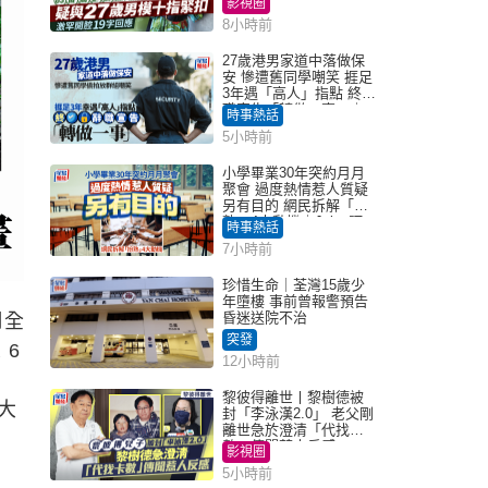
影視圈
8小時前
27歲港男家道中落做保
安 慘遭舊同學嘲笑 捱足
3年遇「高人」指點 終辭
職宣告「轉做一事」｜
時事熱話
Juicy叮
5小時前
小學畢業30年突約月月
聚會 過度熱情惹人質疑
另有目的 網民拆解「扮
熟」4大動機｜Juicy叮
時事熱話
7小時前
珍惜生命｜荃灣15歲少
年墮樓 事前曾報警預告
昏迷送院不治
月全
突發
！6
12小時前
黎彼得離世丨黎樹德被
大
封「李泳漢2.0」 老父剛
離世急於澄清「代找卡
數」傳聞惹人反感
影視圈
5小時前