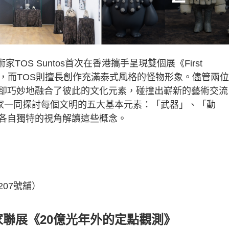
家TOS Suntos首次在香港攜手呈現雙個展《First
塑聞名，而TOS則擅長創作充滿泰式風格的怪物形象。儘管兩
卻巧妙地融合了彼此的文化元素，碰撞出嶄新的藝術交流
兩位藝術家一同探討每個文明的五大基本元素：「武器」、「動
各自獨特的視角解讀這些概念。
07號舖）
家聯展《20億光年外的定點觀測》