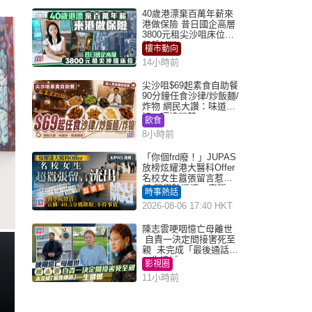
40歲港漂棄百萬年薪來
港做保險 昔日國企高層
3800元租尖沙咀床位｜
租盤Million
樓市動向
14小時前
尖沙咀$69起素食自助餐
90分鐘任食沙律/炒飯麵/
炸物 網民大讚：味道
好，環境闊落
飲食
8小時前
「你個frd廢！」JUPAS
放榜炫耀港大醫科Offer
名校女生囂張留言惹眾
怒 醫學院澄清：宣稱
時事熱話
「40.5分獲錄取」不符事
2026-08-06 17:40 HKT
實｜Juicy叮
陳志雲哽咽憶亡母離世
自責一決定間接害死至
親 未完成「最後通話」
一生遺憾
影視圈
11小時前