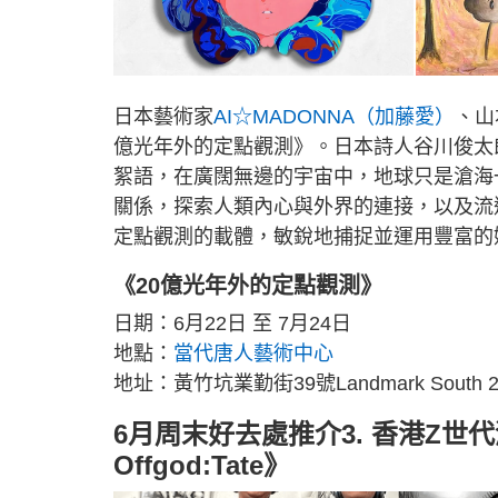
日本藝術家
AI☆MADONNA（加藤愛）
、山
億光年外的定點觀測》。日本詩人谷川俊太
絮語，在廣闊無邊的宇宙中，地球只是滄海
關係，探索人類內心與外界的連接，以及流
定點觀測的載體，敏銳地捕捉並運用豐富的
《20億光年外的定點觀測》
日期：6月22日 至 7月24日
地點：
當代唐人藝術中心
地址：黃竹坑業勤街39號Landmark South 
6月周末好去處推介3. 香港Z世代潮
Offgod:Tate》