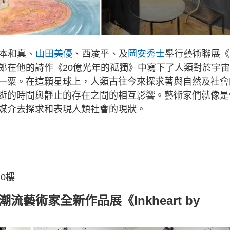
本和真、
山田美優
、西凌平、及
岡安秀士
舉行藝術聯展《
郎在他的詩作《20億光年的孤獨》中寫下了人類對於宇
一粟。在這顆星球上，人類古往今來探求著與自然及社會
逝的時間與靜止的存在之間的相互影響。藝術家們就像是
媒介去探求和表現人類社會的現狀。
20樓
流藝術家全新作品展《Inkheart by