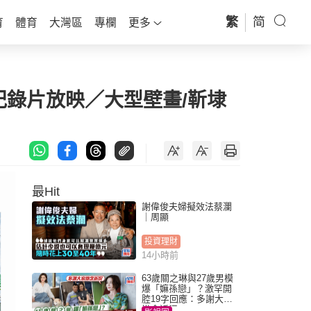
繁
简
育
體育
大灣區
專欄
更多
紀錄片放映／大型壁畫/靳埭
最Hit
謝偉俊夫婦擬效法蔡瀾
｜周顯
投資理財
14小時前
63歲關之琳與27歲男模
爆「嫲孫戀」？激罕開
腔19字回應：多謝大家
掛念近況