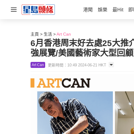
港聞
娛樂
最Hit
即
主頁
生活
Art Can
6月香港周末好去處25大
強展覽/美國藝術家大型回顧
更新時間：10:49 2024-06-21 HKT
Art Can