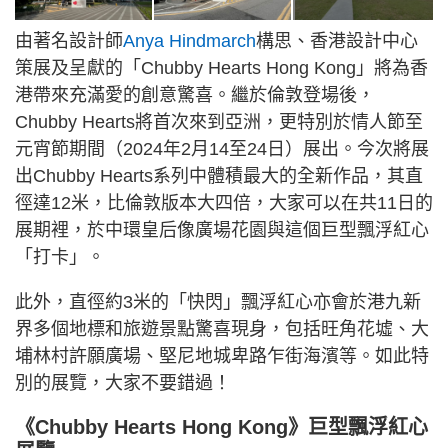
由著名設計師
Anya Hindmarch
構思、香港設計中心
策展及呈獻的「Chubby Hearts Hong Kong」將為香
港帶來充滿愛的創意驚喜。繼於倫敦登場後，
Chubby Hearts將首次來到亞洲，更特別於情人節至
元宵節期間（2024年2月14至24日）展出。今次將展
出Chubby Hearts系列中體積最大的全新作品，其直
徑達12米，比倫敦版本大四倍，大家可以在共11日的
展期裡，於中環皇后像廣場花園與這個巨型飄浮紅心
「打卡」。
此外，直徑約3米的「快閃」飄浮紅心亦會於港九新
界多個地標和旅遊景點驚喜現身，包括旺角花墟、大
埔林村許願廣場、堅尼地城卑路乍街海濱等。如此特
別的展覽，大家不要錯過！
《Chubby Hearts Hong Kong》巨型飄浮紅心