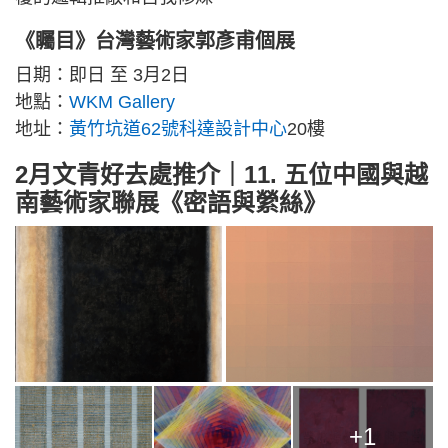
《矚目》台灣藝術家郭彥甫個展
日期：即日 至 3月2日
地點：
WKM Gallery
地址：
黃竹坑道62號科達設計中心
20樓
2月文青好去處推介｜11. 五位中國與越
南藝術家聯展《密語與縈絲》
+1