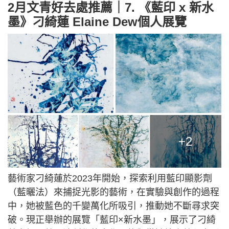
2月文青好去處推薦｜7. 《藍印 x 新水
墨》刁綺蓮 Elaine Dew個人展覽
+2
藝術家刁綺蓮於2023年開始，探索利用藍印顯影劑
（藍曬法）來捕捉光影的藝術，在實驗與創作的過程
中，她被藍色的千變萬化所吸引，推動她不斷尋求突
破。現正舉辦的展覽「藍印×新水墨」，展示了刁綺