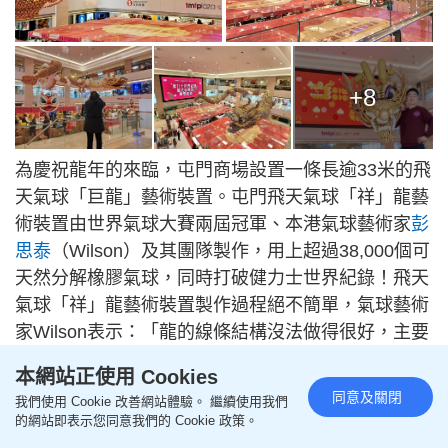
+8
為慶祝龍年的來臨，屯門商場設置一條長逾33米的飛
天氣球「巨龍」藝術裝置。屯門飛天氣球「祥」龍藝
術裝置由世界氣球大賽兩屆冠軍、本港氣球藝術家
彭
思泰
（Wilson）及其團隊製作，用上超過38,000個可
天然分解橡膠氣球，同時打破健力士世界紀錄！飛天
氣球「祥」龍藝術裝置製作過程絕不簡單，氣球藝術
家Wilson表示：「龍的線條結構沒法做得很好，主要
原因是健力士機構要求作品不能有任何外加骨架（鋁
本網站正使用 Cookies
條等），必須全氣球製作，這為我們在製作上，帶來
同意及關閉
我們使用 Cookie 改善網站體驗。 繼續使用我們
非常大的挑戰。」但最後氣球裝置都順利完成，大家
的網站即表示您同意我們的 Cookie 政策。
要趁農曆新年到場參觀打卡！