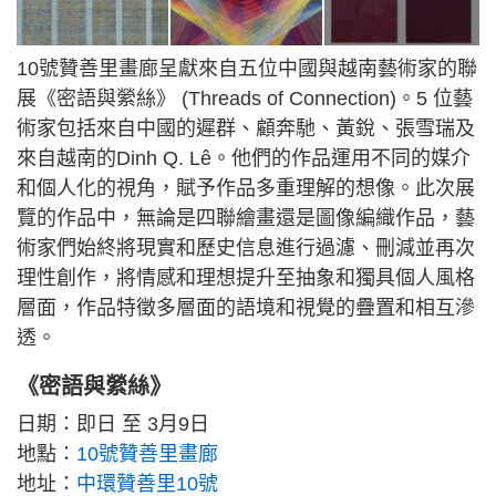
10號贊善里畫廊呈獻來自五位中國與越南藝術家的聯
展《密語與縈絲》 (Threads of Connection)。5 位藝
術家包括來自中國的遲群、顧奔馳、黃銳、張雪瑞及
來自越南的Dinh Q. Lê。他們的作品運用不同的媒介
和個人化的視角，賦予作品多重理解的想像。此次展
覽的作品中，無論是四聯繪畫還是圖像編織作品，藝
術家們始終將現實和歷史信息進行過濾、刪減並再次
理性創作，將情感和理想提升至抽象和獨具個人風格
層面，作品特徵多層面的語境和視覺的疊置和相互滲
透。
《密語與縈絲》
日期：即日 至 3月9日
地點：
10號贊善里畫廊
地址：
中環贊善里10號