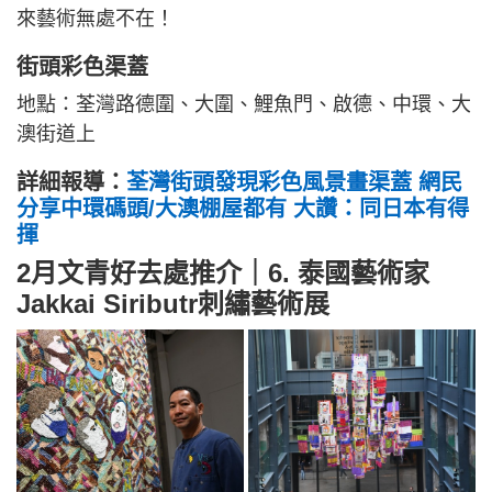
來藝術無處不在！
街頭彩色渠蓋
地點：荃灣路德圍、大圍、鯉魚門、啟德、中環、大
澳街道上
詳細報導：
荃灣街頭發現彩色風景畫渠蓋 網民
分享中環碼頭/大澳棚屋都有 大讚：同日本有得
揮
2月文青好去處推介｜6. 泰國藝術家
Jakkai Siributr刺繡藝術展