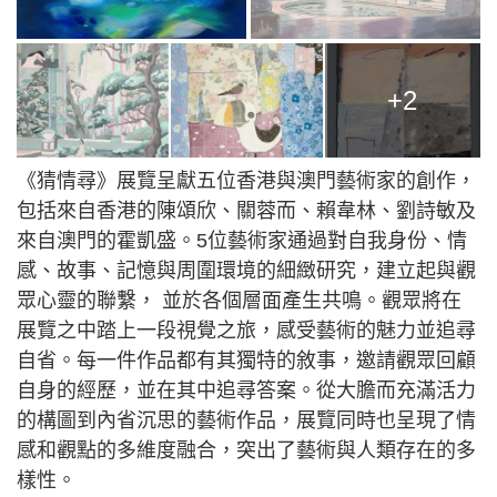
+2
《猜情尋》展覽呈獻五位香港與澳門藝術家的創作，
包括來自香港的陳頌欣、關蓉而、賴韋林、劉詩敏及
來自澳門的霍凱盛。5位
藝術家通過對自我身份、情
感、故事、記憶與周圍環境的細緻研究，建立起與觀
眾心靈的聯繫， 並於各個層面產生共鳴。
觀眾將在
展覽之中踏上一段視覺之旅，感受藝術的魅力並追尋
自省。每一件作品都有其獨特的敘事，邀請觀眾回顧
自身的經歷，並在其中追尋答案。從大膽而充滿活力
的構圖到內省沉思的藝術作品，展覽同時也呈現了情
感和觀點的多維度融合，突出了藝術與人類存在的多
樣性。