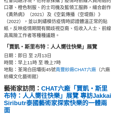
社會問題浮現，他特意採購了疫情時前線人員用過的
口罩、橙色制服、的士司機及藍領工服飾，縫合創作
《黃熱病》（2021）及《空氣傳播（空堤縣）》
（2022），並以刺繡模仿疫情時認證體溫正常的貼
紙，反映疫情期間有關歧視亞裔、低收入人士、前線
高風險工作者等種種議題。
「賈凱・斯里布特：人人嚮往快樂」展覽
日期：即日 至 2月13日
時間：早上11時 至 晚上7時
地點：荃灣白田壩街45號
南豐紗廠CHAT六廠
（六廠
紡織文化藝術館）
藝術家訪問：
CHAT六廠「賈凱・斯里
布特：人人嚮往快樂」展覽 專訪Jakkai
Siributr泰國藝術家探索快樂的一體兩
面