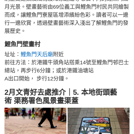
月光景。壁畫藝術由69位義工與鯉魚門村民共同繪製
而成，讓鯉魚門寮屋區增添繽紛色彩。讀者可以一邊
行一邊欣賞，透過壁畫藝術深入淺出了解鯉魚門的發
展歷史。
鯉魚門壁畫村
址址：
鯉魚門天后廟
附近
前往方法：於港鐵牛頭角站搭乘14號至鯉魚門邨巴士
總站，再步行6分鐘；或於港鐵油塘站
A出口開始， 步行12分鐘。
2月文青好去處推介｜5. 本地街頭藝
術 渠務署色風景畫渠蓋