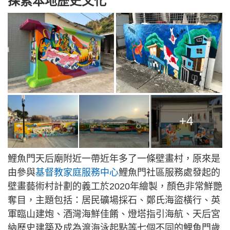
探索本地歷史文化
+4
鯉魚門天后廟附近一帶近年多了一條壁畫村，原來是
由參與
基督教家庭服務中心
鯉魚門社區服務處發起的
壁畫藝術村計劃的義工於2020年繪製，顏色非常鮮艷
奪目，主題包括：居民礦場採石、鄭氏海盜橫行、英
軍臨山建炮、酒灣海鮮佳餚、燈塔指引海航、天后宮
納歷史建築及成為渡海泳起點等七個不同的鯉魚門歲