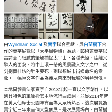
+4
由
Wyndham Social
及
賣字
聯合呈獻、與
白蘭樹下
合
作的賣字展覽以「太平風物詩」為題，藝術家賣字以
富詩意而細膩的筆觸捕捉太平山下各種光怪、陸離又
醉人的面貌，將中上環一帶的風景融入文字之中。從
刻劃蘭桂坊的醉生夢死，到聯想城市街道命名的意
象，一幅幅文字作品為觀眾帶來對我城的另類想像。
本地異體書法家賣字自2013年起一直以文字創作，以
別具特色的筆觸抄寫本地流行曲歌詞，並從2014年起
在黃大仙摩士公園年宵而為大眾所熟悉。這次展覽為
賣字近三年來首個大型個展。是次展覽場內，白蘭樹