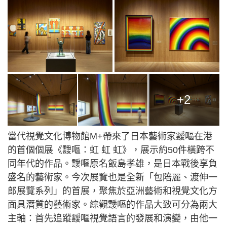
+2
當代視覺文化博物館M+帶來了日本藝術家靉嘔在港
的首個個展《靉嘔：虹 虹 虹》，展示約50件橫跨不
同年代的作品。靉嘔原名飯島孝雄，是日本戰後享負
盛名的藝術家。今次展覽也是全新「包陪麗、渡伸一
郎展覽系列」的首展，聚焦於亞洲藝術和視覺文化方
面具潛質的藝術家。綜觀靉嘔的作品大致可分為兩大
主軸：首先追蹤靉嘔視覺語言的發展和演變，由他一