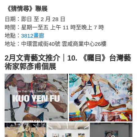
《猜情尋》聯展
日期：即日 至 2 月 28 日
時間：星期一至五 上午 11 時至晚上 7 時
地點：
3812畫廊
地址：中環雲咸街40號 雲咸商業中心26樓
2月文青藝文推介｜10. 《矚目》台灣藝
術家郭彥甫個展