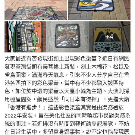
+4
大家最近有否發現街頭上出現彩色渠蓋？近日有網民
發現荃灣街頭有渠蓋換上新裝，刻上木棉花、松鼠及
雀鳥圖案，滿滿春天氣息，引來不少人分享自己在香
港各區拍下的彩色渠蓋，當中有不少都融入該區特
色，如位於中環的渠蓋以天星小輪為主題、大澳則採
用棚屋圖案，網民盛讚「同日本有得揮」，更指大讚
「香港有進步！」這些彩色渠蓋其實是由渠務署於
2022年安裝，旨在美化社區的同時喚起市民對渠務系
統的關注。若近排沒有時間到藝術館參觀展覽，不妨
在日常生活中，多留意身邊事物，說不定也能發現原