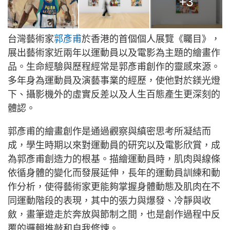
+3
台灣藝術家
郭彥甫
於香港的首個個人展覽《矚目》，
展出藝術家近兩年以運動員以及電影為主題的繪畫作
品。生命經驗與歷程經常是郭彥甫創作的靈感來源。
多年身為運動員及演藝事業的經歷，使他對於鎂光燈
下、攝影機外的虛實反差以及人生百態產生更深刻的
體認。
郭彥甫的繪畫創作是通過觀察與縝密思考所凝結而
成，學生時期以來對運動員的研究以及電影欣賞，成
為郭彥甫創造力的根基。描繪運動員時，肌肉與線條
依循身體的變化而發展延伸，長年的運動員訓練和動
作分析，使得藝術家更能夠掌握身體動態及肌肉在不
同運動階段的表現，其中的張力與爆發、冷靜與收
斂，畫筆遊走於奔放與節制之間，也是創作過程中反
覆的邏輯推敲和自我修煉。