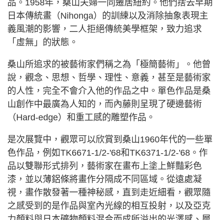
品。1958年，桑山夫婦一同遷居紐約。他們捨去早期
日本傳統畫（Nihonga）的訓練以及消除抽象表現主
義風潮的影響，二人拒絕傳統美學框架，致力追求
「虛無」的狀態。
桑山所追求的被藝術家們稱之為「極簡藝術」。他曾
說，觀念、思想、哲學、理性、意義，甚至是藝術家
的人性，完全不會介入他的作品之中。單色作品是桑
山創作中最廣為人知的，而內藤則呈現了硬邊藝術
（Hard-edge）和重工感的雕塑作品。
是次展覽中，觀眾可以欣賞到桑山1960年代的一些單
色作品，例如TK6671-1/2-'68和TK6371-1/2-'68。作
品以雙聯形式排列，藝術家在畫布上塗上鮮豔彩色
漆，並以薄鋁條將畫作分隔成不同區域。從遠處凝
視，畫作散發著一種神秘感，直到走近細看，觀眾隨
之感受到的是作品與室內光線的相互投射，以及亞克
力顏料與日本礦物顏料混合而成所溢出的光澤感、層