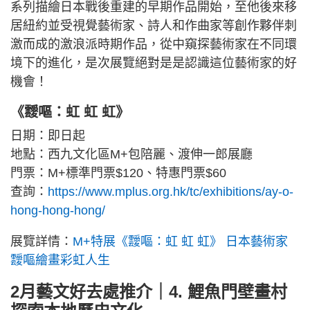
系列描繪日本戰後重建的早期作品開始，至他後來移
居紐約並受視覺藝術家、詩人和作曲家等創作夥伴刺
激而成的激浪派時期作品，從中窺探藝術家在不同環
境下的進化，是次展覽絕對是是認識這位藝術家的好
機會！
《靉嘔：虹 虹 虹》
日期：即日起
地點：西九文化區M+包陪麗、渡伸一郎展廳
門票：M+標準門票$120、特惠門票$60
查詢：
https://www.mplus.org.hk/tc/exhibitions/ay-o-
hong-hong-hong/
展覽詳情：
M+特展《靉嘔：虹 虹 虹》 日本藝術家
靉嘔繪畫彩虹人生
2月藝文好去處推介｜4. 鯉魚門壁畫村