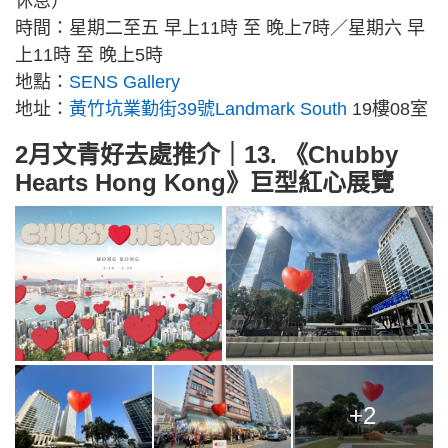
休息）
時間：星期二至五 早上11時 至 晚上7時／星期六 早
上11時 至 晚上5時
地點：
SENS Gallery
地址：
黃竹坑業勤街39號Landmark South
19樓08室
2月文青好去處推介｜13. 《Chubby
Hearts Hong Kong》巨型紅心展覽
+2