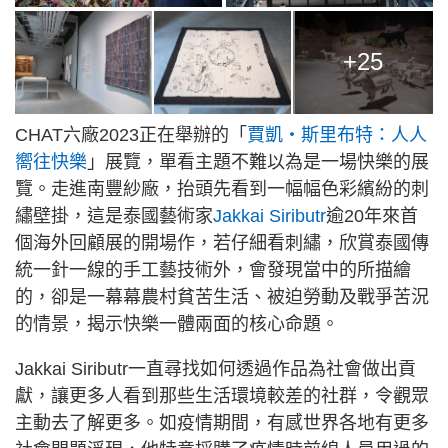
+25
CHAT六廠2023正在舉辦的「
賈凱・斯里布特：人人
嚮往快樂
」展覽，單看主題不難以為是一場快樂的展
覽。走進南豐紗廠，抬頭先看到一幅幅色彩繽紛的刺
繡壁掛，這是泰國藝術家
Jakkai Siributr
逾20年來首
個海外回顧展的開場作，若仔細看刺繡，欣賞泰國傳
統一針一線的手工藝技術外，會發現當中的所描繪
的，卻是一幕幕農村貧苦生活、被迫勞動及戰爭苦況
的情景，揭示快樂一體兩面的核心命題。
Jakkai Siributr一直尋找如何透過作品為社會做出貢
獻，讓更多人看到那些生活環境較差的社群，令觀眾
主動去了解更多。如疫情期間，有感世界各地有更多