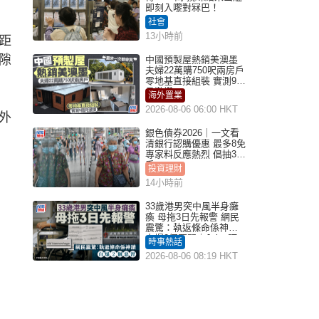
即刻入嚟對冧巴！
社會
13小時前
距
隙
中國預製屋熱銷美澳墨
夫婦22萬購750呎兩房戶
零地基直接組裝 實測9個
月激讚
海外置業
2026-08-06 06:00 HKT
外
銀色債券2026｜一文看
清銀行認購優惠 最多8免
專家料反應熱烈 倡抽30
手
投資理財
14小時前
33歲港男突中風半身癱
瘓 母拖3日先報警 網民
震驚：執返條命係神蹟
自爆2個惡習｜Juicy叮
時事熱話
2026-08-06 08:19 HKT