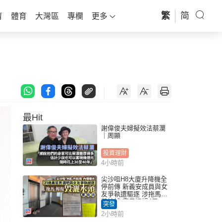
繁
简
育
體育
大灣區
專欄
更多
最Hit
謝偉俊夫婦擬效法蔡瀾
｜周顯
投資理財
4小時前
尖沙咀H8大廈升降機全
停前傳 新義安成員與女
友爭執遭驅逐 涉拖馬刑
毀被捕 警另通緝4男
突發
2小時前