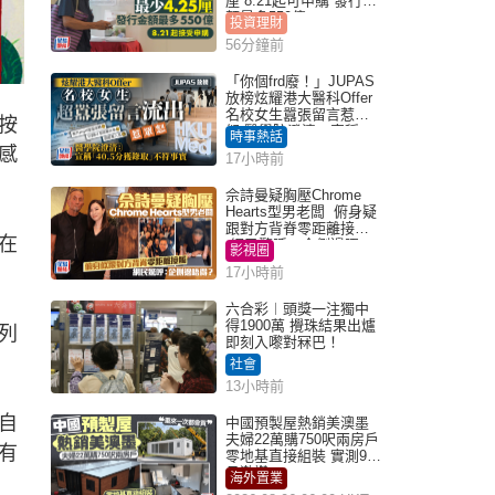
厘 8.21起可申購 發行金
額最多550億
投資理財
56分鐘前
「你個frd廢！」JUPAS
放榜炫耀港大醫科Offer
名校女生囂張留言惹眾
按
怒 醫學院澄清：宣稱
時事熱話
「40.5分獲錄取」不符事
感
17小時前
實｜Juicy叮
佘詩曼疑胸壓Chrome
Hearts型男老闆 俯身疑
跟對方背脊零距離接觸
在
網民驚呼：企側邊唔
影視圈
得？
17小時前
六合彩︱頭獎一注獨中
得1900萬 攪珠結果出爐
系列
即刻入嚟對冧巴！
社會
13小時前
自
中國預製屋熱銷美澳墨
夫婦22萬購750呎兩房戶
有
零地基直接組裝 實測9個
月激讚
海外置業