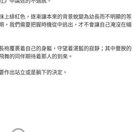
吐》中論述的不適感。
上緋紅色，逐漸讓本來的背景蛻變為幼長而不明顯的等
期，我們需要把握時機從中逃出，才不會讓自己淹沒在縫
袍覆裹着自己的身軀，守望着湛藍的寂靜；其中豐腴的
飛舞的同伴期待着那人的到來。
作出站立或是躺下的決定。