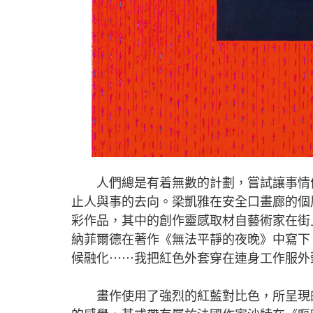
人們總是有着無數的計劃，嘗試讓事情依
止人與事的去向。梁凱雅在安全口畫廊的個展「靜止
彩作品，其中的創作靈感取材自藝術家在街
納菲爾德在著作《無法平靜的夜晚》中寫下
候融化⋯⋯我把紅色外套穿在連身工作服外
畫作使用了強烈的紅藍對比色，所呈現的