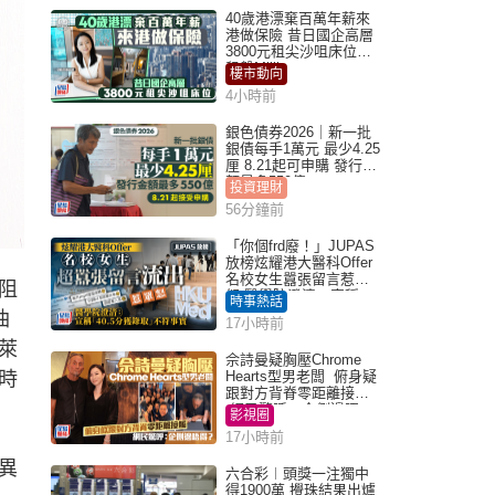
40歲港漂棄百萬年薪來
港做保險 昔日國企高層
3800元租尖沙咀床位｜
租盤Million
樓市動向
4小時前
銀色債券2026｜新一批
銀債每手1萬元 最少4.25
厘 8.21起可申購 發行金
額最多550億
投資理財
56分鐘前
「你個frd廢！」JUPAS
放榜炫耀港大醫科Offer
名校女生囂張留言惹眾
阻
怒 醫學院澄清：宣稱
時事熱話
「40.5分獲錄取」不符事
油
17小時前
實｜Juicy叮
萊
佘詩曼疑胸壓Chrome
時
Hearts型男老闆 俯身疑
跟對方背脊零距離接觸
網民驚呼：企側邊唔
影視圈
得？
17小時前
異
六合彩︱頭獎一注獨中
得1900萬 攪珠結果出爐