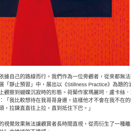
據自己的路線而行。我們作為一位旁觀者，從來都無法
預習」中，展出以《Stillness Practice》為題的
上觀察到蝴蝶沉寂時的形態。荷蘭作家瑪麗珂．盧卡絲．
：「我比較想待在我哥哥身邊，這樣他才不會在我不在的
頭，拉鍊直直往上拉，直到抵住下巴。」
視覺效果無法讓觀賞者長時間直視，從而衍生了一種離