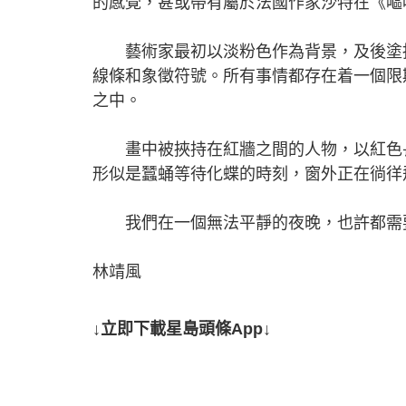
的感覺，甚或帶有屬於法國作家沙特在《嘔
藝術家最初以淡粉色作為背景，及後塗抹
線條和象徵符號。所有事情都存在着一個限
之中。
畫中被挾持在紅牆之間的人物，以紅色長
形似是蠶蛹等待化蝶的時刻，窗外正在徜徉
我們在一個無法平靜的夜晚，也許都需要
林靖風
↓立即下載星島頭條App↓