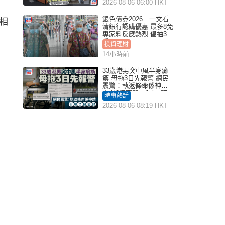
2026-08-06 06:00 HKT
銀色債券2026｜一文看
相
清銀行認購優惠 最多8免
專家料反應熱烈 倡抽30
手
投資理財
14小時前
33歲港男突中風半身癱
瘓 母拖3日先報警 網民
震驚：執返條命係神蹟
自爆2個惡習｜Juicy叮
時事熱話
2026-08-06 08:19 HKT