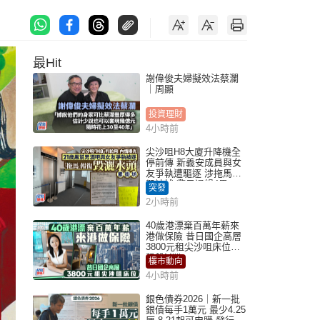
最Hit
謝偉俊夫婦擬效法蔡瀾
｜周顯
投資理財
4小時前
尖沙咀H8大廈升降機全
停前傳 新義安成員與女
友爭執遭驅逐 涉拖馬刑
毀被捕 警另通緝4男
突發
2小時前
40歲港漂棄百萬年薪來
港做保險 昔日國企高層
3800元租尖沙咀床位｜
租盤Million
樓市動向
4小時前
銀色債券2026｜新一批
銀債每手1萬元 最少4.25