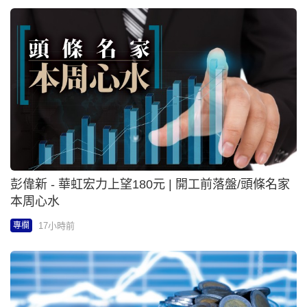
彭偉新 - 華虹宏力上望180元 | 開工前落盤/頭條名家
本周心水
17小時前
專欄