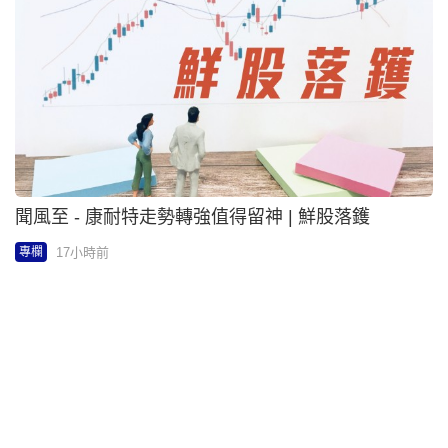
聞風至 - 康耐特走勢轉強值得留神 | 鮮股落鑊
17小時前
專欄