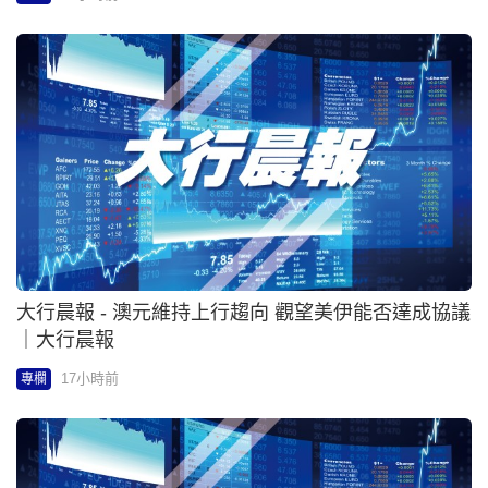
大行晨報 - 澳元維持上行趨向 觀望美伊能否達成協議
｜大行晨報
17小時前
專欄
大行晨報 - 加元短線或持續受壓｜大行晨報
17小時前
專欄