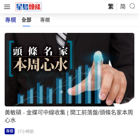
繁
简
專欄
全部
專欄
黃敏碩 - 金蝶可中線收集 | 開工前落盤/頭條名家本周
心水
17小時前
專欄