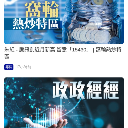
朱紅 - 騰訊創近月新高 留意「15430」 | 窩輪熱炒特
區
17小時前
專欄