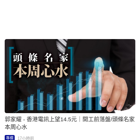
郭家耀 - 香港電訊上望14.5元｜開工前落盤/頭條名家
本周心水
17小時前
專欄