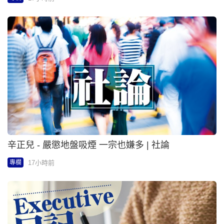
辛正兒 - 嚴懲地盤吸煙 一宗也嫌多 | 社論
17小時前
專欄