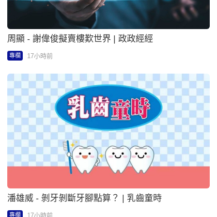
周顯 - 謝偉俊擬賣樓歎世界 | 政政經經
17小時前
專欄
潘雄威 - 剝牙剝斷牙腳點算？ | 乳齒童時
17小時前
專欄