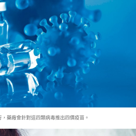
行，藥廠會針對這四類病毒推出四價疫苗。