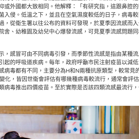
抑或外國都大致相同。他解釋：「有研究指，這跟鼻腔的
菌入侵。低溫之下，並且在空氣濕度較低的日子，病毒較
過，從衞生署以往公布的資料可發現，於夏季因流感而入
院舍、幼稚園及幼兒中心爆發流感，可見夏季流感問題同
示，感冒可由不同病毒引發，而季節性流感是指由某種流
引起的呼吸道疾病。每年，政府呼籲市民注射疫苗以減低
感病毒都有不同，主要分為H和N兩種抗原類型，較常見
也有變化，皆因世衞會評估有哪幾種病毒較流行，通常會評
類病毒推出四價疫苗。至於實際是否該四類流感最流行，