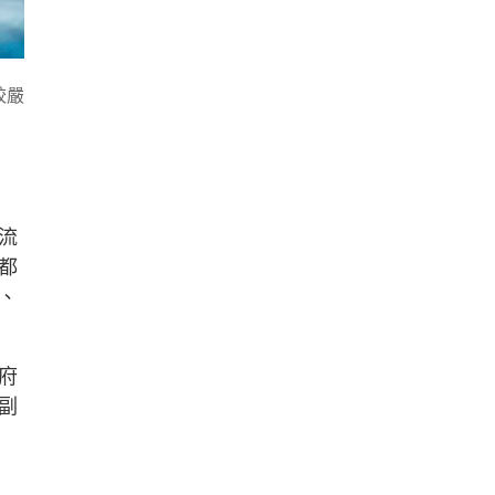
較嚴
流
都
、
府
副