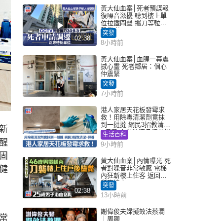
黃大仙血案│死者預謀報
復噪音滋擾 聽到樓上單
位拉鐵閘聲 攜刀等𨋢伏
擊傷者
突發
02:38
8小時前
黃大仙血案│血腥一幕震
撼心靈 死者鄰居：個心
仲震緊
突發
7小時前
港人家居天花板發霉求
救！用除霉清潔劑竟抹
到一撻撻 網民3招教清潔
新
+保養 本地油漆品牌曾提
生活百科
醒勿用1物防變色
醒
9小時前
固
黃大仙血案│內情曝光 死
健
者對噪音非常敏感 電梯
內狂斬樓上住客 返回住
所墮樓亡
突發
02:38
13小時前
謝偉俊夫婦擬效法蔡瀾
常
｜周顯