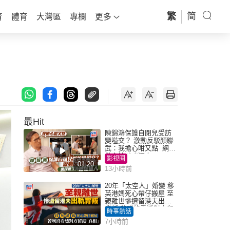
繁
简
育
體育
大灣區
專欄
更多
最Hit
陳錦鴻保護自閉兒受訪
變嗌交？ 激動反駁顏聯
武：我擔心咁又點 網民
批主持咄咄逼人
影視圈
01:20
13小時前
20年「太空人」婚變 移
英港媽死心帶仔搬屋 至
親離世慘遭留港夫出軌
背叛 苦嘆終看透對方留
時事熱話
港「真相」｜Juicy叮
7小時前