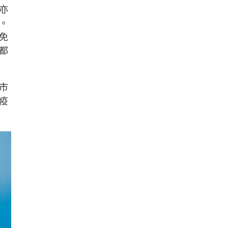
亦
。
免
都
市
疫