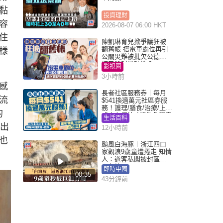
黏
投資理財
容
2026-08-07 06:00 HKT
住
陳凱琳育兒掀爭議狂被
翻舊帳 搭電車霸位再引
樣
公關災難被批欠公德心
網民質疑扮貼地？
影視圈
3小時前
感
長者社區服務券｜每月
流
$541換過萬元社區券服
務！護理/膳食/治療/上門
的
或中心任揀 1條件免資產
生活百科
審查（附申請資格及教
估出
12小時前
學）
也
颱風白海豚︱浙江四口
家觀浪9歲童遭捲走 知情
人：遊客私闖被封區域
︱有片
即時中國
00:35
43分鐘前