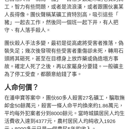
工，智力有些問題，或者是流浪漢，或者跟團伙裏某
人長得像。團伙聲稱某礦工資特別高，吸引這些「
豬」一起去工作，然後同一個班一起下井，有人把
守、有人落手殺人。
團伙殺人手法多變，最初是從高處將受害者推落，偽
裝失足；幾次後發現有些受害者重傷卻未死，轉用石
頭將其砸死，甚至在目標身上放炸藥或偽造塌方事
故。確定人死了之後，再以家屬身分要錢。一般礦主
為了停工受查，都願意給錢了事。
人命何價？
在潘申寶等案中，團伙60多人殺害27名礦工，騙取撫
卹金50餘萬元，殺害一條人命平均換來約1.86萬元，
平均每外犯案者分到8000餘元。當時城鎮居民人均生
活費收入達到4377元，農村居民人均純收入1926