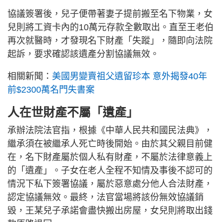
協議簽署後，兒子便帶著妻子提前搬至名下物業，女
兒則將工資卡內的10萬元存款全數取出。直至王老伯
再次就醫時，才發現名下財產「失蹤」，隨即向法院
起訴，要求確認該遺產分割協議無效。
相關新聞：
美國男變賣祖父遺留珍本 意外揭發40年
前$2300萬名門失書案
人在世財產不屬「遺產」
承辦法院法官指，根據《中華人民共和國民法典》，
繼承須在被繼承人死亡時後開始。由於其父親目前健
在，名下財產屬於個人私有財產，不屬於法律意義上
的「遺產」。子女在老人全程不知情及事後不認可的
情況下私下簽署協議，屬於惡意處分他人合法財產，
認定協議無效。最終，法官當場將該份無效協議銷
毀，王某兒子承諾會盡快搬出房屋，女兒則將取出錢