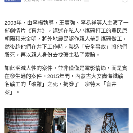
2003年，由李楊執導，王寶強、李易祥等人主演了一
部劇情片《盲井》，講述在私人小煤礦打工的農民唐
朝陽和宋金明，將外地農民認作親人帶到煤礦做工，
然後趁他們在井下工作時，製造「安全事故」將他們
殺死，再以親人身份去找礦主私了索賠。
如此泯滅人性的案件，並非僅僅是電影情節，而是實
在發生過的案件。2015年間，內蒙古大安鑫海鐵礦一
名礦工的「礦難」之死，揭發了一宗特大「盲井
案」。