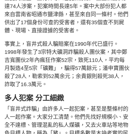
達74人涉案，犯案時間長達5年。案中大部份犯人都
來自雲南省昭通市鹽津縣，甚至來自同一條村。他們
供出了17個身份可查的受害者，還有35個查不到屍
體、現場、直接證據的受害者。
事實上，盲井式殺人騙賠案在1990年代已盛行。
1998年發生了3宗特大礦洞詐騙殺人團伙案，其中鄭
吉寬團伙2年內瘋狂作案52宗，致死110人，平均每
月製造4至5宗「礦難」，騙得57萬餘元；潘申寶團伙
殺了28人，勒索到52萬余元；余貴銀則殺死38人，
詐取了16.3萬元。
多人犯案 分工細緻
「盲井式詐騙」由許多人一起犯案，甚至是整條村的
人一起作案。大家分工清楚。他們先找好規模小、安
全不達標、管理混亂的私人煤礦，又去火車站等地物
色目標人物，稱為「豬」。目標多數是木訥老實的民