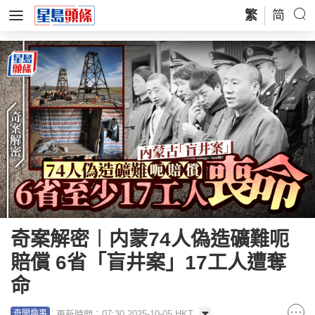
繁
简
奇案解密︱内蒙74人偽造礦難呃
賠償 6省「盲井案」17工人遭奪
命
更新時間：07:30 2025-10-05 HKT
奇聞趣事