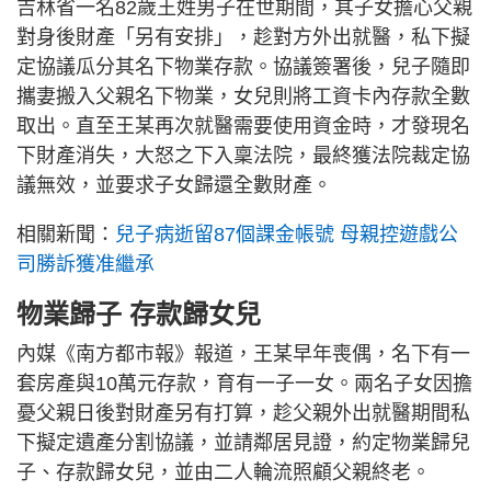
吉林省一名82歲王姓男子在世期間，其子女擔心父親
對身後財產「另有安排」，趁對方外出就醫，私下擬
定協議瓜分其名下物業存款。協議簽署後，兒子隨即
攜妻搬入父親名下物業，女兒則將工資卡內存款全數
取出。直至王某再次就醫需要使用資金時，才發現名
下財產消失，大怒之下入稟法院，最終獲法院裁定協
議無效，並要求子女歸還全數財產。
相關新聞：
兒子病逝留87個課金帳號 母親控遊戲公
司勝訴獲准繼承
物業歸子 存款歸女兒
內媒《南方都市報》報道，王某早年喪偶，名下有一
套房產與10萬元存款，育有一子一女。兩名子女因擔
憂父親日後對財產另有打算，趁父親外出就醫期間私
下擬定遺產分割協議，並請鄰居見證，約定物業歸兒
子、存款歸女兒，並由二人輪流照顧父親終老。