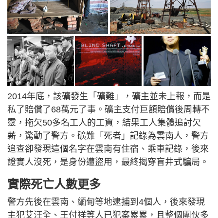
2014年底，該礦發生「礦難」，礦主並未上報，而是
私了賠償了68萬元了事。礦主支付巨額賠償後周轉不
靈，拖欠50多名工人的工資，結果工人集體追討欠
薪，驚動了警方。礦難「死者」記錄為雲南人，警方
追查卻發現這個名字在雲南有住宿、乘車記錄，後來
證實人沒死，是身份遭盜用，最終揭穿盲井式騙局。
實際死亡人數更多
警方先後在雲南、緬甸等地逮捕到4個人，後來發現
主犯艾汪全、王付祥等人已犯案累累，且整個團伙多