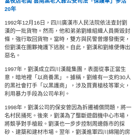
當夜店老闆 雲南黑老大靠公安司法「保護傘」多活
20年
1992年12月16日，四川廣漢市人民法院依法查封劉
漢的一批貨物。然而，他和弟弟劉維組織人員撕毀封
條，強行取回貨物。當時，雙方與民警曾爆發衝突，
但劉漢在團夥掩護下逃脫。自此，劉漢和劉維便傳出
惡名。
1997年，劉漢成立四川漢龍集團，表面從事正當生
意，暗地裡「以商養黑」。據稱，劉維有一支約30人
的黑社會打手「以黑護商」，涉及買賣槍枝等軍火，
利用暴力手段為公司牟利。
1998年，劉漢公司的保安曾因為拆遷補償問題，將一
名村民捅死。後來，劉漢為了壟斷遊戲機中心市場，
將競爭對手槍殺。劉漢也一步步控制周邊縣市的採
砂、建築和建材市場。翌年，劉漢進軍四川綿陽的房