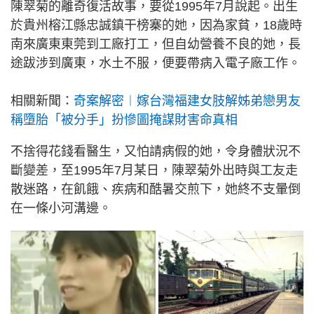
陳翠菊的離奇復活故事，要從1995年7月說起。出生
於貴州榕江縣忠誠鎮干榜寨的她，因為家貧，18歲時
南來廣東東莞到工廠打工，但自幼營養不良的她，長
途跋涉到廣東，水土不服，便要帶病入電子廠工作。
相關新聞：
奇案解密︱嫁台灣福建女肢解姊弟戀男友
稱墮胎「被分手」扮慘圖掩謀財害命真相
不捨得花錢看醫生，又怕請病假的她，令身體狀況不
斷變差，至1995年7月某日，陳翠菊外出時與工友走
散迷路，在飢餓、疾病和酷暑交煎下，她終不支暈倒
在一條小河溝邊。