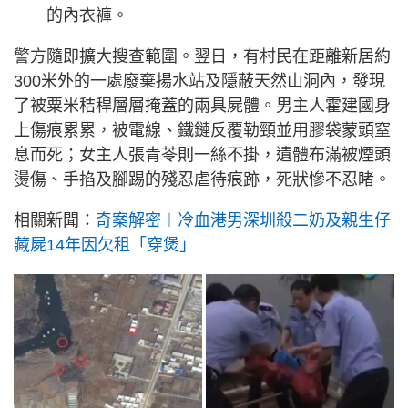
的內衣褲。
警方隨即擴大搜查範圍。翌日，有村民在距離新居約
300米外的一處廢棄揚水站及隱蔽天然山洞內，發現
了被粟米秸稈層層掩蓋的兩具屍體。男主人霍建國身
上傷痕累累，被電線、鐵鏈反覆勒頸並用膠袋蒙頭窒
息而死；女主人張青苓則一絲不掛，遺體布滿被煙頭
燙傷、手掐及腳踢的殘忍虐待痕跡，死狀慘不忍睹。
相關新聞：
奇案解密︱冷血港男深圳殺二奶及親生仔
藏屍14年因欠租「穿煲」