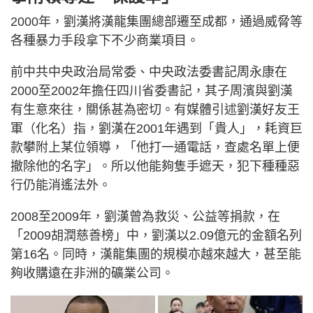
2000年，劉漢將漢龍集團總部遷至成都，通過威脅等
各種暴力手段拿下不少商業項目。
前中共中央政治局常委、中央政法委書記周永康在
2000至2002年擔任四川省委書記，其子周濱與劉漢
有生意來往，關係甚為密切。有媒體引述劉漢好友王
軍（化名）指，劉漢在2001年遇到「貴人」，耗資巨
款攀附上某位領導，「他打一通電話，查處名單上便
撤除他的名字」。所以他能夠隻手遮天，犯下種種惡
行仍能消遙法外。
2008至2009年，劉漢曾為救災、公益等捐款，在
「2009胡潤慈善榜」中，劉漢以2.09億元的金額名列
第16名。同時，漢龍集團的規模亦越來越大，甚至能
夠收購遠在非洲的礦業公司。