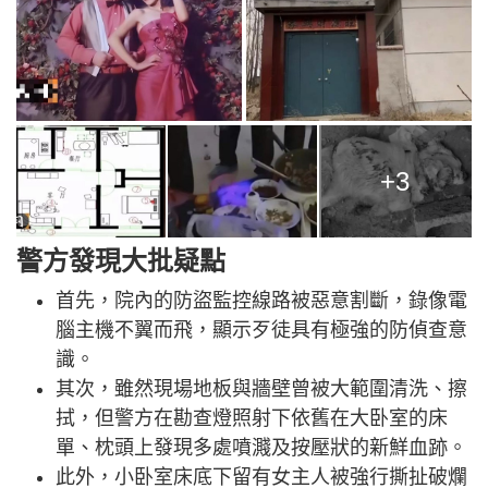
+3
警方發現大批疑點
首先，院內的防盜監控線路被惡意割斷，錄像電
腦主機不翼而飛，顯示歹徒具有極強的防偵查意
識。
其次，雖然現場地板與牆壁曾被大範圍清洗、擦
拭，但警方在勘查燈照射下依舊在大卧室的床
單、枕頭上發現多處噴濺及按壓狀的新鮮血跡。
此外，小卧室床底下留有女主人被強行撕扯破爛