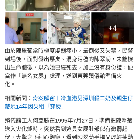
+4
由於陳翠菊當時極度虛弱瘦小，暈倒後又失禁，民警
到場後，面對發出惡臭、混身污穢的陳翠菊，未能檢
出生命體徵，以為她已經死去，加上沒有身份證，便
當作「無名女屍」處理，送到東莞殯儀館準備火
化。
相關新聞：
奇案解密︱冷血港男深圳殺二奶及親生仔
藏屍14年因欠租「穿煲」
殯儀館工人何亞勝在1995年7月27日，準備把陳翠菊
送入火化爐時，突然看到這具女屍肚部似有微弱起
伏，大驚之下細心觀察，看到陳翠菊手指又輕輕抽動