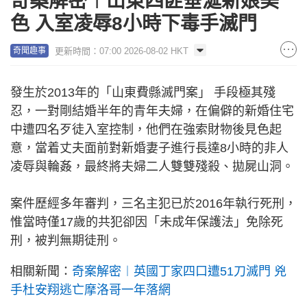
奇案解密︱山東四匪垂涎新娘美
色 入室凌辱8小時下毒手滅門
更新時間：07:00 2026-08-02 HKT
奇聞趣事
發生於2013年的「山東費縣滅門案」 手段極其殘
忍，一對剛結婚半年的青年夫婦，在偏僻的新婚住宅
中遭四名歹徒入室控制，他們在強索財物後見色起
意，當着丈夫面前對新婚妻子進行長達8小時的非人
凌辱與輪姦，最終將夫婦二人雙雙殘殺、拋屍山洞。
案件歷經多年審判，三名主犯已於2016年執行死刑，
惟當時僅17歲的共犯卻因「未成年保護法」免除死
刑，被判無期徒刑。
相關新聞：
奇案解密︱英國丁家四口遭51刀滅門 兇
手杜安翔逃亡摩洛哥一年落網