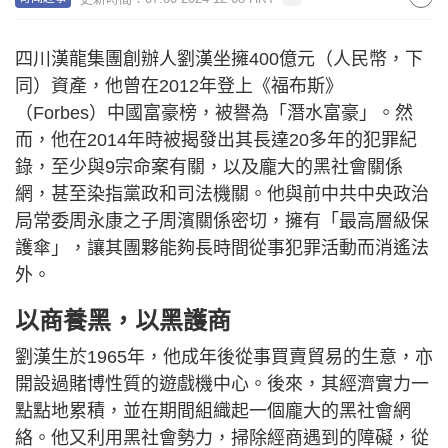
四川漢龍集團創辦人劉漢坐擁400億元（人民幣，下
同）資產，他曾在2012年登上《福布斯》
（Forbes）中國富豪榜，被譽為「潛水富豪」。然
而，他在2014年時被揭發出其長達20多年的犯罪紀
錄，至少與9宗命案有關，以及龐大的黑社會關係
網，甚至染指黨政和司法機關。他與前中共中央政治
局常委周永康之子周濱關係密切，擁有「最高層級保
護傘」，讓其團夥能夠長時間從事犯罪活動而消遙法
外。
以商養黑，以黑護商
劉漢生於1965年，他成年後從事買賣貿易的生意，亦
開設過賭博性質的遊戲機中心。後來，其經濟實力一
點點地累積，並在期間組織起一個龐大的黑社會網
絡。他又利用黑社會勢力，掃除經商遇到的障礙，從