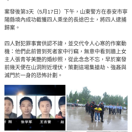
案發後第3天（5月17日）下午，山東警方在泰安市寧
陽縣境內成功截獲四人乘坐的長途巴士，將四人逮捕
歸案。
四人對犯罪事實供認不諱，並交代令人心寒的作案動
機：他們此前曾到死者家中行竊，無意中看到牆上女
主人張青苓美艷的婚紗照，從此念念不忘，早於案發
前幾天便在山洞附近埋伏，策劃這場集搶劫、強姦與
滅門於一身的恐怖計劃。