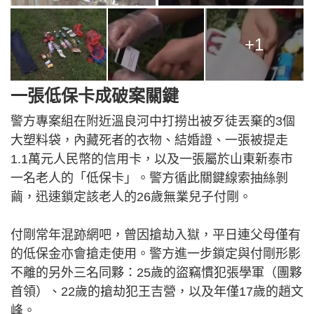
+1
一張低保卡成破案關鍵
警方專案組在附近溫良河中打撈出被歹徒丟棄的3個
大塑料袋，內藏死者的衣物、結婚證、一張被提走
1.1萬元人民幣的信用卡，以及一張屬於山東新泰市
一名老人的「低保卡」。警方循此關鍵線索抽絲剝
繭，迅速鎖定該老人的26歲無業兒子付剛。
付剛常年混跡網吧，曾因搶劫入獄，平日連父母僅有
的低保金亦會搶走使用。警方進一步鎖定與付剛形影
不離的另外三名同夥：25歲的盜竊慣犯張學軍（團夥
首領）、22歲的搶劫犯王吉營，以及年僅17歲的趙文
峰。