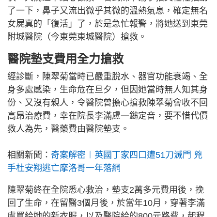
了一下，鼻子又流出微乎其微的溫熱氣息，確定無名
女屍真的「復活」了，於是急忙報警，將她送到東莞
附城醫院（今東莞東城醫院）搶救。
醫院墊支費用全力搶救
經診斷，陳翠菊當時已嚴重脫水、器官功能衰竭、全
身多處感染，生命危在旦夕，但因她當時無人知其身
份、又沒有親人，令醫院曾擔心搶救陳翠菊會收不回
高昂治療費，幸在院長李滿盧一鎚定音，要不惜代價
救人為先，醫藥費由醫院墊支。
相關新聞：
奇案解密︱英國丁家四口遭51刀滅門 兇
手杜安翔逃亡摩洛哥一年落網
陳翠菊終在全院悉心救治，墊支2萬多元費用後，挽
回了生命，在留醫3個月後，於當年10月，穿著李滿
盧買給她的新衣服，以及醫院給的800元路費，起程