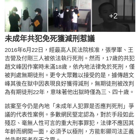
+2
未成年共犯免死獲減刑惹議
2016年6月22日，經最高人民法院核准，張學軍、王
吉營及付剛三人被依法執行死刑。然而，17歲的共犯
趙文峰因作案時未滿18歲，依內地法律免於死刑，僅
被判處無期徒刑。更令大眾難以接受的是，據傳趙文
峰其後在獄中因表現良好獲得減刑，無期徒刑被改判
為有期徒刑22年，意味著他出獄時僅為三、四十歲。
該案至今仍是內地「未成年人犯罪是否應判死刑」爭
議的代表性案例。多數網民堅定認為，對於手段如此
殘忍、毫無人性可言的重大刑事罪犯，法律不應因其
年齡而網開一面，必須予以極刑，方能彰顯司法正義