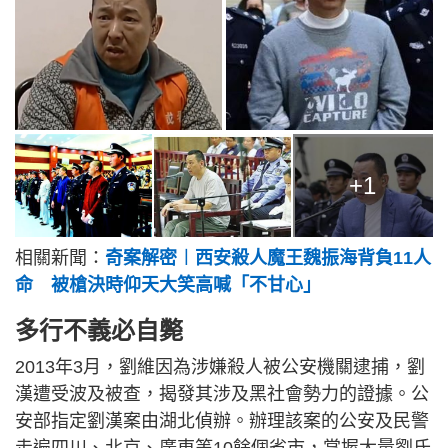
+1
相關新聞：
奇案解密︱西安殺人魔王魏振海背負11人
命 被槍決時仰天大笑高喊「不甘心」
多行不義必自斃
2013年3月，劉維因為涉嫌殺人被公安機關逮捕，劉
漢遭受波及被查，揭發其涉及黑社會勢力的證據。公
安部指定劉漢案由湖北偵辦。辦理該案的公安及民警