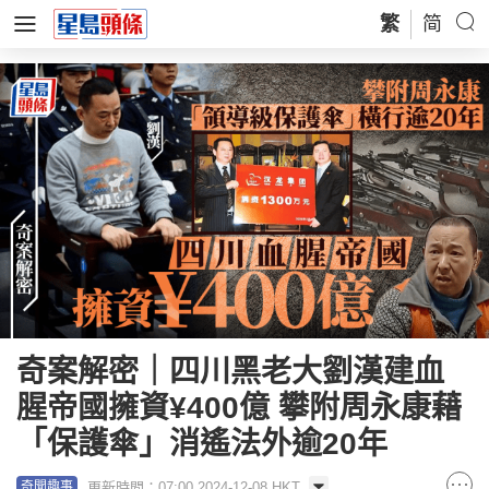
繁
简
奇案解密｜四川黑老大劉漢建血
腥帝國擁資¥400億 攀附周永康藉
「保護傘」消遙法外逾20年
更新時間：07:00 2024-12-08 HKT
奇聞趣事