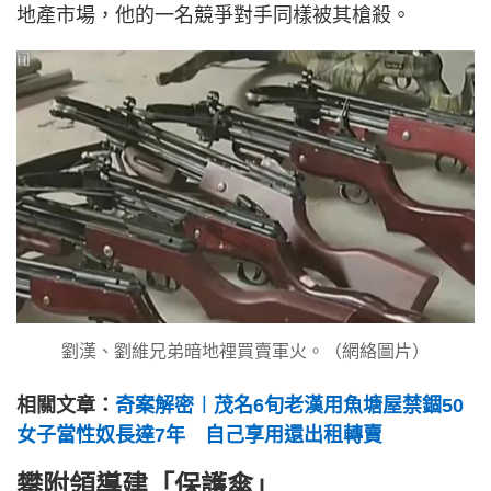
地產市場，他的一名競爭對手同樣被其槍殺。
劉漢、劉維兄弟暗地裡買賣軍火。（網絡圖片）
相關文章：
奇案解密︱茂名6旬老漢用魚塘屋禁錮50
女子當性奴長達7年 自己享用還出租轉賣
攀附領導建「保護傘」