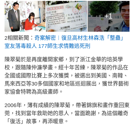
+1
2相關新聞：
奇案解密︱復旦高材生林森浩「整蠱」
室友落毒殺人 177師生求情難逃死刑
陳翠菊於是再度離開家鄉，到了浙江金華的培英學
校，跟隨陳仲濂學畫。經十年苦練，陳翠菊的作品在
全國或國際比賽上多次獲獎，被選出到美國、南韓、
馬來西亞等30多個國家和地區巡迴展出，獲世界藝術
家協會特聘為高級畫師。
2006年，薄有成績的陳翠菊，帶著錦旗和畫作重回東
莞，找到當年救助她的恩人，當面跪謝，為這個離奇
「復活」故事，再添暖意。