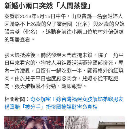
新婚小兩口突然「人間蒸發」
案發於2013年5月15日中午，山東費縣一名張姓婦人
因聯絡不上26歲的兒子霍建國（化名）與24歲的兒媳
張青苓（化名），遂動身前往小兩口位於村外偏僻處
的新居查看。
張大娘抵達後，赫然發現大門虛掩未鎖，院子一角平
日用來看家的小狗被人用鈍器活活砸碎頭部慘死，屋
內一片凌亂，且留有一鍋吃剩一半、顯得格外的紅燒
肉。由於兒子平日極度厭惡肉食，兒媳亦從不吃肥
肉，張大娘頓感不對勁，隨即報警。
相關新聞：
奇案解密︱嫁台灣福建女肢解姊弟戀男友
稱墮胎「被分手」扮慘圖掩謀財害命真相