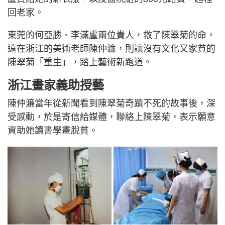
回老家。
東莞的何亞勝、李滿盧兩位貴人，救了陳翠菊的命，
遠在浙江的美術老師陳仲濂，則讓沒有文化又家貧的
陳翠菊「重生」，踏上藝術新跑道。
浙江畫家義助授藝
陳仲濂當年從新聞看到陳翠菊奇蹟不死的故事後，深
受感動，於是寄信給媒體，聯絡上陳翠菊，表示願意
資助她讀書學畫脫貧。