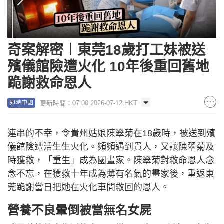
奇案解密︱東莞18歲打工妹被送
殯儀館險遭火化 10年後重回舊地
跪謝救命恩人
更新時間：07:00 2026-07-12 HKT
即時中國
連串的不幸，令貴州姑娘陳翠菊在18歲時，被送到殯
儀館險遭活生生火化。頻頻遇到貴人，又讓陳翠菊及
時獲救，「重生」成為國畫家。陳翠菊對救命恩人念
念不忘，在獲救十年成為薄有名氣的畫家後，重返東
莞跪謝當日把她在火化車間救回的恩人。
營養不良暈倒被當無名女屍