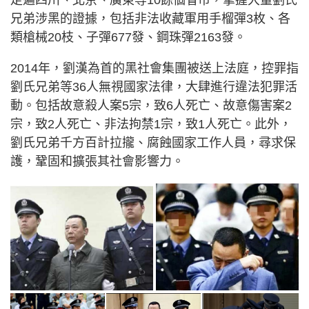
走遍四川、北京、廣東等10餘個省市，掌握大量劉氏
兄弟涉黑的證據，包括非法收藏軍用手榴彈3枚、各
類槍械20枝、子彈677發、鋼珠彈2163發。
2014年，劉漢為首的黑社會集團被送上法庭，控罪指
劉氏兄弟等36人無視國家法律，大肆進行違法犯罪活
動。包括故意殺人案5宗，致6人死亡、故意傷害案2
宗，致2人死亡、非法拘禁1宗，致1人死亡。此外，
劉氏兄弟千方百計拉攏、腐蝕國家工作人員，尋求保
護，鞏固和擴張其社會影響力。