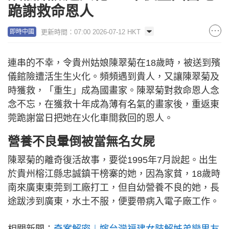
跪謝救命恩人
更新時間：07:00 2026-07-12 HKT
即時中國
連串的不幸，令貴州姑娘陳翠菊在18歲時，被送到殯
儀館險遭活生生火化。頻頻遇到貴人，又讓陳翠菊及
時獲救，「重生」成為國畫家。陳翠菊對救命恩人念
念不忘，在獲救十年成為薄有名氣的畫家後，重返東
莞跪謝當日把她在火化車間救回的恩人。
營養不良暈倒被當無名女屍
陳翠菊的離奇復活故事，要從1995年7月說起。出生
於貴州榕江縣忠誠鎮干榜寨的她，因為家貧，18歲時
南來廣東東莞到工廠打工，但自幼營養不良的她，長
途跋涉到廣東，水土不服，便要帶病入電子廠工作。
相關新聞：
奇案解密︱嫁台灣福建女肢解姊弟戀男友