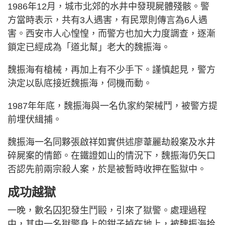
1986年12月，城市北郊的水井中發現屍體殘骸。警
方當時表示，共有3人遇害，有民眾則傳言為6人遇
害。西安市人心惶惶，而警方也加大力度調查，逐漸
鎖定已經成為「道北幫」老大的魏振海。
魏振海有槍械，再加上有不少手下。謹慎起見，警方
決定以臥底接近魏振海，伺機而動。
1987年年底，魏振海與一名仇家約架械鬥，被警方提
前埋伏緝捕。
魏振海一名同夥張啟祥如實供述廖葦麗劫殺案及水井
碎屍案的情節。在鐵證如山的情況下，魏振海仍矢口
否認先前兩宗殺人案，於是被暫時收押在監獄中。
成功越獄
一晚，數名囚犯發生鬥毆，引來了獄警。處理過程
中，其中一名獄警身上的鉗子掉在地上，被魏振海拾