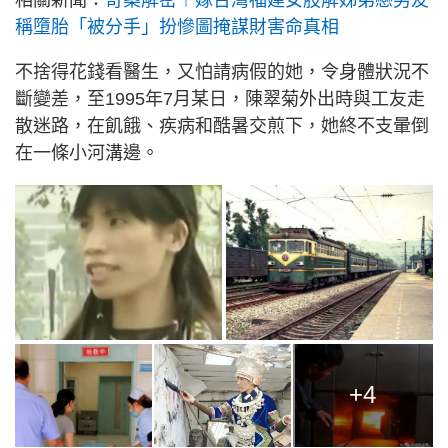
稱墮胎「被分手」扮慘圖掩謀財害命真相
不捨得花錢看醫生，又怕請病假的她，令身體狀況不
斷變差，至1995年7月某日，陳翠菊外出時與工友走
散迷路，在飢餓、疾病和酷暑交煎下，她終不支暈倒
在一條小河溝邊。
+4