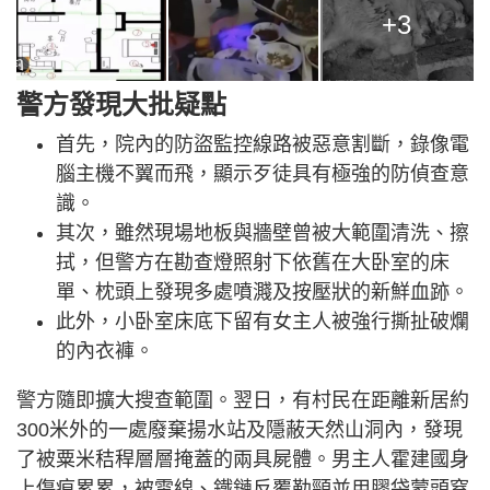
+3
警方發現大批疑點
首先，院內的防盜監控線路被惡意割斷，錄像電
腦主機不翼而飛，顯示歹徒具有極強的防偵查意
識。
其次，雖然現場地板與牆壁曾被大範圍清洗、擦
拭，但警方在勘查燈照射下依舊在大卧室的床
單、枕頭上發現多處噴濺及按壓狀的新鮮血跡。
此外，小卧室床底下留有女主人被強行撕扯破爛
的內衣褲。
警方隨即擴大搜查範圍。翌日，有村民在距離新居約
300米外的一處廢棄揚水站及隱蔽天然山洞內，發現
了被粟米秸稈層層掩蓋的兩具屍體。男主人霍建國身
上傷痕累累，被電線、鐵鏈反覆勒頸並用膠袋蒙頭窒