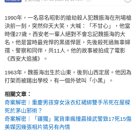
1990年，一名惡名昭彰的搶劫殺人犯魏振海在刑場槍
決前一刻，突然仰天大笑，大喊：「不甘心」，他當
時僅27歲。西安老一輩人絕對不會忘記魏振海的大
名，他是當時最兇悍的黑道悍匪，先後殺死過無辜婦
孺、警察和同伴，共11人。他的故事被拍成了電影
《西安大追捕》。
1963年，魏振海出生於山東，後到山西定居。他因為
打架而被踼出學校，有一個外號叫「小黑」。
相關文章：
奇案解密︱重慶男孩穿女泳衣紅裙綁雙手吊死在屋樑
死於茅山邪術？
奇案解密｜「疆獨」駕貨車瘋撞晨操武警致17死15傷
美媒因幾張相片猜另有內情