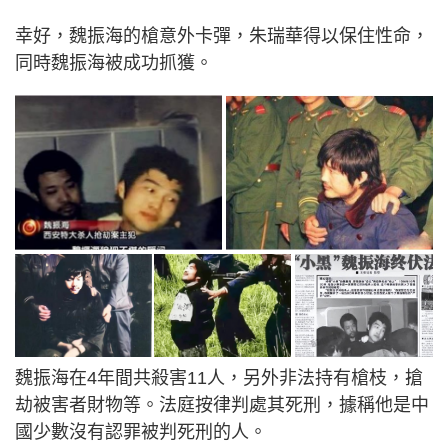
幸好，魏振海的槍意外卡彈，朱瑞華得以保住性命，
同時魏振海被成功抓獲。
魏振海在4年間共殺害11人，另外非法持有槍枝，搶
劫被害者財物等。法庭按律判處其死刑，據稱他是中
國少數沒有認罪被判死刑的人。