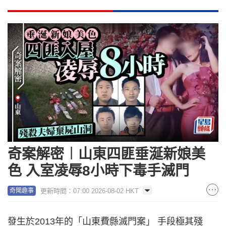
奇案解密︱山東四匪垂涎新娘美
色 入室凌辱8小時下毒手滅門
更新時間：07:00 2026-08-02 HKT
奇聞趣事
發生於2013年的「山東費縣滅門案」 手段極其殘