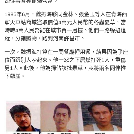
始從事各種偷竊勾當。
1985年6月，魏振海夥同金林、張金玉等人在青海西
寧火車站商城盜取價值4萬元人民幣的冬蟲夏草，當
時時4萬人民幣能在城市買一層樓。他們一路躲避追
蹤，分銷贓物，跑到河南許昌市。
一次，魏振海打算在一間餐廳裡用餐，結果因為爭座
位而跟別人吵起來。他一怒之下居然打死1人，重傷
另1人。此後，他為獨佔該批蟲草，竟將兩名同伴推
下懸崖。