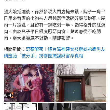
張大娘抵達後，赫然發現大門虛掩未鎖，院子一角平
日用來看家的小狗被人用鈍器活活砸碎頭部慘死，屋
內一片凌亂，且留有一鍋吃剩一半、顯得格外的紅燒
肉。由於兒子平日極度厭惡肉食，兒媳亦從不吃肥
肉，張大娘頓感不對勁，隨即報警。
相關新聞：
奇案解密︱嫁台灣福建女肢解姊弟戀男友
稱墮胎「被分手」扮慘圖掩謀財害命真相