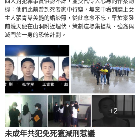
四人對犯罪事實供認不諱，並交代令人心寒的作案動
機：他們此前曾到死者家中行竊，無意中看到牆上女
主人張青苓美艷的婚紗照，從此念念不忘，早於案發
前幾天便在山洞附近埋伏，策劃這場集搶劫、強姦與
滅門於一身的恐怖計劃。
+2
未成年共犯免死獲減刑惹議