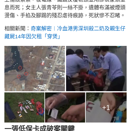
息而死；女主人張青苓則一絲不掛，遺體布滿被煙頭
燙傷、手掐及腳踢的殘忍虐待痕跡，死狀慘不忍睹。
相關新聞：
奇案解密︱冷血港男深圳殺二奶及親生仔
藏屍14年因欠租「穿煲」
+1
一張低保卡成破案關鍵