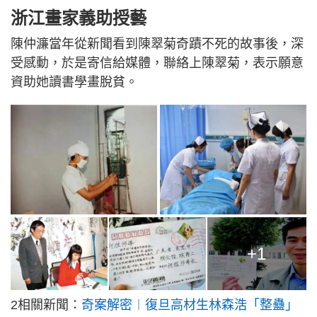
浙江畫家義助授藝
陳仲濂當年從新聞看到陳翠菊奇蹟不死的故事後，深
受感動，於是寄信給媒體，聯絡上陳翠菊，表示願意
資助她讀書學畫脫貧。
+1
2相關新聞：
奇案解密︱復旦高材生林森浩「整蠱」