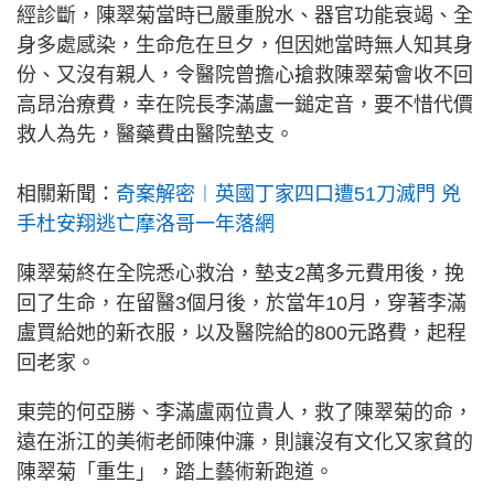
經診斷，陳翠菊當時已嚴重脫水、器官功能衰竭、全
身多處感染，生命危在旦夕，但因她當時無人知其身
份、又沒有親人，令醫院曾擔心搶救陳翠菊會收不回
高昂治療費，幸在院長李滿盧一鎚定音，要不惜代價
救人為先，醫藥費由醫院墊支。
相關新聞：
奇案解密︱英國丁家四口遭51刀滅門 兇
手杜安翔逃亡摩洛哥一年落網
陳翠菊終在全院悉心救治，墊支2萬多元費用後，挽
回了生命，在留醫3個月後，於當年10月，穿著李滿
盧買給她的新衣服，以及醫院給的800元路費，起程
回老家。
東莞的何亞勝、李滿盧兩位貴人，救了陳翠菊的命，
遠在浙江的美術老師陳仲濂，則讓沒有文化又家貧的
陳翠菊「重生」，踏上藝術新跑道。