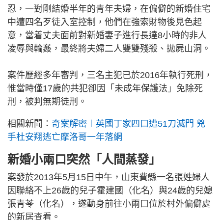
忍，一對剛結婚半年的青年夫婦，在偏僻的新婚住宅
中遭四名歹徒入室控制，他們在強索財物後見色起
意，當着丈夫面前對新婚妻子進行長達8小時的非人
凌辱與輪姦，最終將夫婦二人雙雙殘殺、拋屍山洞。
案件歷經多年審判，三名主犯已於2016年執行死刑，
惟當時僅17歲的共犯卻因「未成年保護法」免除死
刑，被判無期徒刑。
相關新聞：
奇案解密︱英國丁家四口遭51刀滅門 兇
手杜安翔逃亡摩洛哥一年落網
新婚小兩口突然「人間蒸發」
案發於2013年5月15日中午，山東費縣一名張姓婦人
因聯絡不上26歲的兒子霍建國（化名）與24歲的兒媳
張青苓（化名），遂動身前往小兩口位於村外偏僻處
的新居查看。