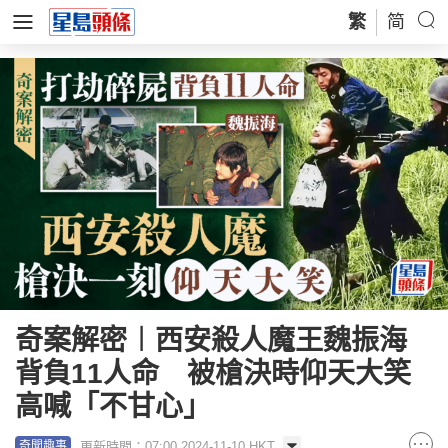
繁
简
奇案解密︱西安殺人魔王魏振海
背負11人命 被槍決時仰天大笑
高喊「不甘心」
更新時間：07:00 2024-11-10 HKT
奇聞趣事