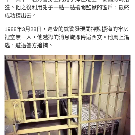
獲。他之後利用鉗子一點一點撬開監獄的窗戶，最終
成功鑽出去。
1988年3月28日，巡查的獄警發現關押魏振海的牢房
裡空無一人，他越獄的消息旋即傳遍西安。他馬上潛
逃，避過警方追捕。