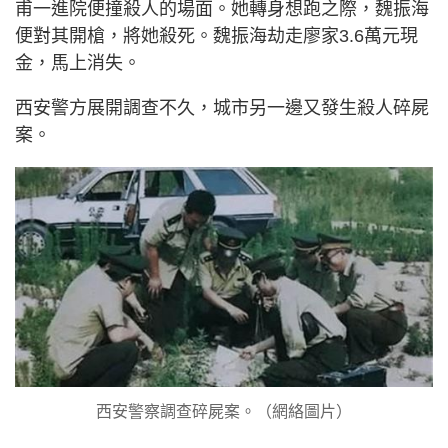
甫一進院便撞殺人的場面。她轉身想跑之際，魏振海
便對其開槍，將她殺死。魏振海劫走廖家3.6萬元現
金，馬上消失。
西安警方展開調查不久，城市另一邊又發生殺人碎屍
案。
西安警察調查碎屍案。（網絡圖片）