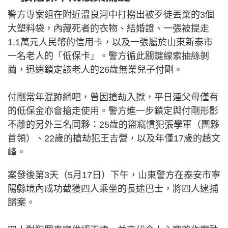
警方專案組在附近溫良河中打撈出被歹徒丟棄的3個
大塑料袋，內藏死者的衣物、結婚證、一張被提走
1.1萬元人民幣的信用卡，以及一張屬於山東新泰市
一名老人的「低保卡」。警方循此關鍵線索抽絲剝
繭，迅速鎖定該老人的26歲無業兒子付剛。
付剛常年混跡網吧，曾因搶劫入獄，平日連父母僅有
的低保金亦會搶走使用。警方進一步鎖定與付剛形影
不離的另外三名同夥：25歲的盜竊慣犯張學軍（團夥
首領）、22歲的搶劫犯王吉營，以及年僅17歲的趙文
峰。
案發後第3天（5月17日）下午，山東警方在泰安市寧
陽縣境內成功截獲四人乘坐的長途巴士，將四人逮捕
歸案。