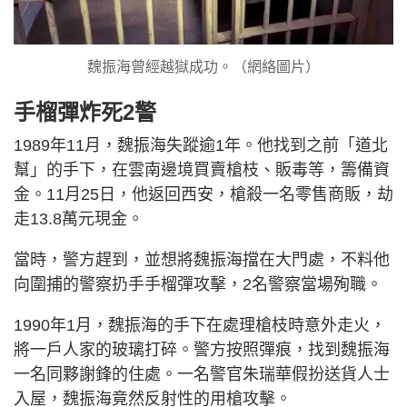
魏振海曾經越獄成功。（網絡圖片）
手榴彈炸死2警
1989年11月，魏振海失蹤逾1年。他找到之前「道北
幫」的手下，在雲南邊境買賣槍枝、販毒等，籌備資
金。11月25日，他返回西安，槍殺一名零售商販，劫
走13.8萬元現金。
當時，警方趕到，並想將魏振海擋在大門處，不料他
向圍捕的警察扔手手榴彈攻擊，2名警察當場殉職。
1990年1月，魏振海的手下在處理槍枝時意外走火，
將一戶人家的玻璃打碎。警方按照彈痕，找到魏振海
一名同夥謝鋒的住處。一名警官朱瑞華假扮送貨人士
入屋，魏振海竟然反射性的用槍攻擊。