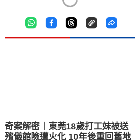
奇案解密︱東莞18歲打工妹被送
殯儀館險遭火化 10年後重回舊地