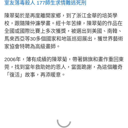
室友落毒殺人 177師生求情難逃死刑
陳翠菊於是再度離開家鄉，到了浙江金華的培英學
校，跟隨陳仲濂學畫。經十年苦練，陳翠菊的作品在
全國或國際比賽上多次獲獎，被選出到美國、南韓、
馬來西亞等30多個國家和地區巡迴展出，獲世界藝術
家協會特聘為高級畫師。
2006年，薄有成績的陳翠菊，帶著錦旗和畫作重回東
莞，找到當年救助她的恩人，當面跪謝，為這個離奇
「復活」故事，再添暖意。