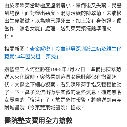
由於陳翠菊當時極度虛弱瘦小，暈倒後又失禁，民警
到場後，面對發出惡臭、混身污穢的陳翠菊，未能檢
出生命體徵，以為她已經死去，加上沒有身份證，便
當作「無名女屍」處理，送到東莞殯儀館準備火
化。
相關新聞：
奇案解密︱冷血港男深圳殺二奶及親生仔
藏屍14年因欠租「穿煲」
殯儀館工人何亞勝在1995年7月27日，準備把陳翠菊
送入火化爐時，突然看到這具女屍肚部似有微弱起
伏，大驚之下細心觀察，看到陳翠菊手指又輕輕抽動
了一下，鼻子又流出微乎其微的溫熱氣息，確定無名
女屍真的「復活」了，於是急忙報警，將她送到東莞
附城醫院（今東莞東城醫院）搶救。
醫院墊支費用全力搶救