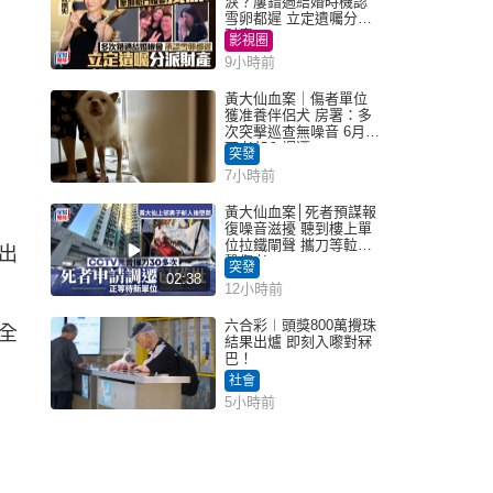
淚？屢錯過結婚時機認
雪卵都遲 立定遺囑分派
財產
影視圈
9小時前
黃大仙血案｜傷者單位
獲准養伴侶犬 房署：多
次突擊巡查無噪音 6月批
死者邨內調遷
突發
7小時前
黃大仙血案│死者預謀報
復噪音滋擾 聽到樓上單
位拉鐵閘聲 攜刀等𨋢伏
出
擊傷者
突發
02:38
12小時前
六合彩︱頭獎800萬攪珠
全
結果出爐 即刻入嚟對冧
巴！
社會
5小時前