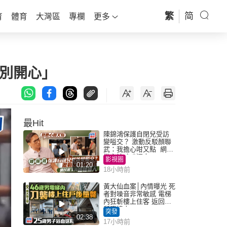
繁
简
育
體育
大灣區
專欄
更多
特別開心」
最Hit
陳錦鴻保護自閉兒受訪
變嗌交？ 激動反駁顏聯
武：我擔心咁又點 網民
批主持咄咄逼人
影視圈
01:20
18小時前
黃大仙血案│內情曝光 死
者對噪音非常敏感 電梯
內狂斬樓上住客 返回住
所墮樓亡
突發
02:38
17小時前