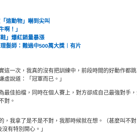
g
T
i
被「這動物」嚇到尖叫
牛啊！」
m
拖鞋」爆紅銷量暴漲
e
理髮師：難過中500萬大獎︱有片
實這一次，我真的沒有把訓練中，前段時間的好動作都跳
謙虛說道：「冠軍而已。」
為最佳拍檔，同時在個人賽上，對方卻成自己最強對手，
不對。
的，我拿了是不是不對，我那時候就在想。（甚麼叫不對
後沒有特別開心。」