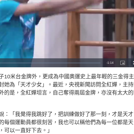
R
-
1:14
P
i
c
e
t
子10米台金牌外，更成為中國奧運史上最年輕的三金得
u
r
m
e
封她為「天才少女」。最近，央視新聞訪問全紅嬋，主持
-
i
a
n
外的是，全紅嬋坦言，自己奪得兩屆金牌，亦沒有太大的
-
P
i
i
c
t
n
u
r
說：「我覺得我跳好了，把訓練做好了那一刻，才是天才
e
i
的每個運動員都很刻苦，我也可以稱他們為每一位都是天
n
，可以一直好下去。」