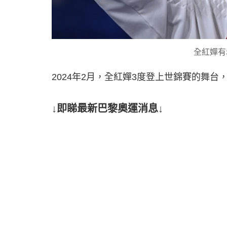
全紅嬋有
2024年2月，全紅嬋3度登上世錦賽的舞台
↓即睇最新巴黎奧運消息↓