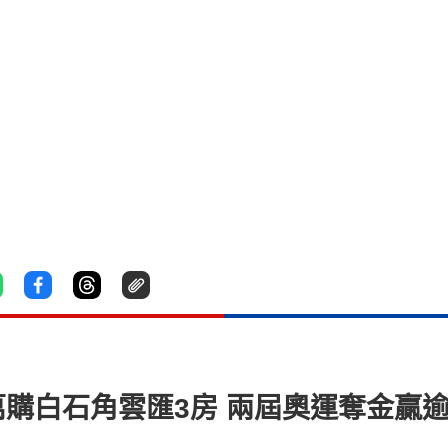
萬購白石角雲匯3房 兩屆奧運奪金贏逾千萬