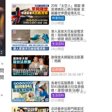
20年「太空人」婚變 移
英港媽死心帶仔搬屋 至
親離世慘遭留港夫出軌
背叛 苦嘆終看透對方留
時事熱話
港「真相」｜Juicy叮
11小時前
港人家居天花板發霉求
救！用除霉清潔劑竟抹
到一撻撻 網民3招教清潔
+保養 本地油漆品牌曾提
生活百科
醒勿用1物防變色
14小時前
F
u
謝偉俊夫婦擬效法蔡瀾
l
｜周顯
l
主。
s
c
r
投資理財
問
e
e
2026-08-07 06:00 HKT
n
開
長者社區服務券｜每月
$541換過萬元社區券服
務！護理/膳食/治療/上門
或中心任揀 1條件免資產
。
生活百科
審查（附申請資格及教
17小時前
學）
佘詩曼參加豪門婚宴拭