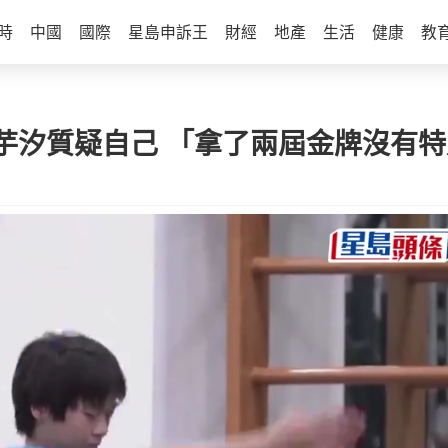
時
中國
國際
星島申訴王
財經
地產
生活
健康
教
芋汐質疑自己 「拿了兩屆金牌沒有