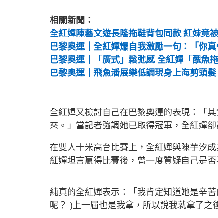
相關新聞：
全紅嬋陳藝文遊長隆拖鞋背包同款 紅妹竟
巴黎奧運｜全紅嬋爆自我激勵一句：「你真
巴黎奧運｜「廣式」鬆弛感 全紅嬋「醜魚
巴黎奧運｜飛魚潘展樂低調現身上海剪頭髮 
全紅嬋又檢討自己在巴黎奧運的表現：「其
來。」當記者強調她已取得冠軍，全紅嬋卻
在雙人十米高台比賽上，全紅嬋與陳芋汐成
紅嬋坦言贏得比賽後，曾一度質疑自己是否
純真的全紅嬋表示：「我肯定知道她是辛苦
呢？ )上一屆也是我拿，所以說我就拿了之