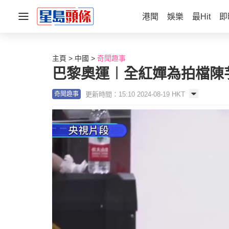
港聞
娛樂
最Hit
即
主頁
中國
奇聞趣事
巴黎奧運︱全紅嬋為拍檔陳
更新時間：15:10 2024-08-19 HKT
奇聞趣事