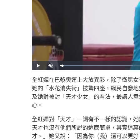
L
P
U
o
l
n
a
a
m
d
y
u
全紅嬋在巴黎奧運上大放異彩，除了衛冕女
e
t
d
e
:
她的「水花消失術」技驚四座，網民自發地
3
9
.
及她對被封「天才少女」的看法，最讓人意
3
6
心。
%
全紅嬋對「天才」一詞有不一樣的認識，她
天才也沒有他們所說的這麼簡單，其實這裏
才。」她又說：「因為你（我）還可以更好