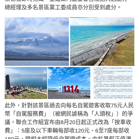
總經理及多名景區黨工委成員亦分別受到處分。
此外，針對該景區過去向每名自駕遊客收取75元人民
幣「自駕服務費」（被網民謔稱為「人頭稅」）的爭
議，聯合工作組宣布由8月20日起正式改為「按車收
費」：5座及以下車輛每部收120元、6至7座每部收
180元，變相大幅降低自駕遊成本。由於暑假正值港