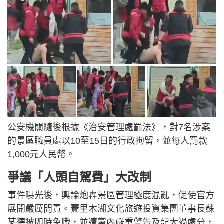
公安機關隨後根據《治安管理處罰法》，對7名涉案
的景區職員處以10至15日的行政拘留，並每人罰款
1,000元人民幣。
爭議「人頭自駕費」大改制
事件曝光後，輿論炮轟景區管理極度混亂，促使官方
展開嚴厲問責。賽里木湖文化旅遊投資集團董事長蘇
某德被即時免職，並遭黨內嚴重警告及記大過處分，