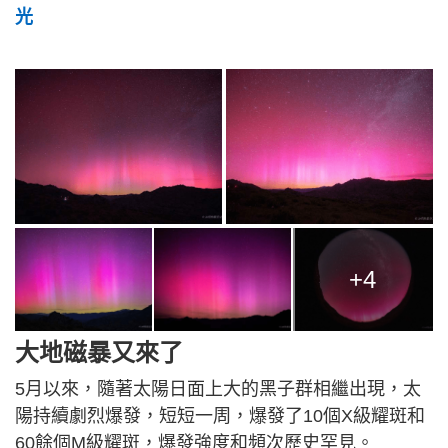
光
+4
大地磁暴又來了
5月以來，隨著太陽日面上大的黑子群相繼出現，太
陽持續劇烈爆發，短短一周，爆發了10個X級耀斑和
60餘個M級耀斑，爆發強度和頻次歷史罕見。