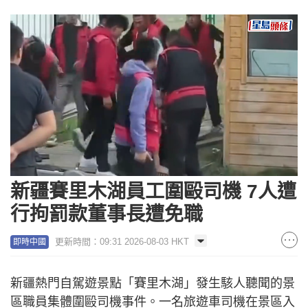
Loaded
:
Unmute
100.00%
新疆賽里木湖員工圍毆司機 7人遭
行拘罰款董事長遭免職
更新時間：09:31 2026-08-03 HKT
即時中國
新疆熱門自駕遊景點「賽里木湖」發生駭人聽聞的景
區職員集體圍毆司機事件。一名旅遊車司機在景區入