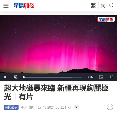
繁
简
Remaining
-
0:37
Loaded
:
Play
Unmute
Picture-
Full
83.01%
in-
Picture
Time
超大地磁暴來臨 新疆再現絢麗極
光｜有片
更新時間：17:49 2024-05-11 HKT
奇聞趣事