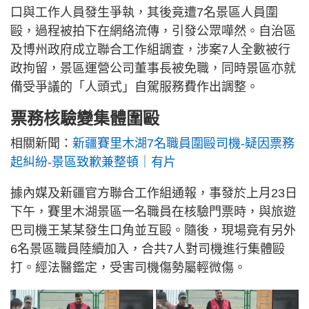
口與工作人員發生爭執，其後竟遭7名景區人員圍
毆，過程被拍下在網絡流傳，引發公眾嘩然。自治區
及博州政府成立聯合工作組調查，涉案7人全數被行
政拘留，景區運營公司董事長被免職，同時景區亦就
備受爭議的「人頭式」自駕服務費作出調整。
票務核驗變集體圍毆
相關新聞：
新疆賽里木湖7名職員圍毆司機-疑因票務
起糾紛-景區致歉兼整頓｜有片
據內媒及新疆官方聯合工作組通報，事發於上月23日
下午，賽里木湖景區一名職員在核驗門票時，與旅遊
巴司機王某某發生口角並互毆。隨後，現場竟有另外
6名景區職員陸續加入，合共7人對司機進行集體毆
打。經法醫鑑定，受害司機傷勢屬輕微傷。