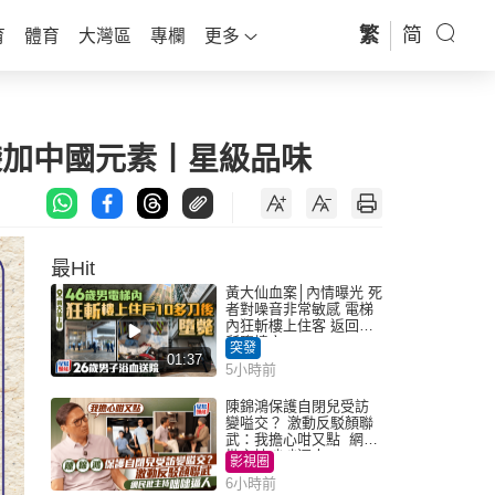
繁
简
育
體育
大灣區
專欄
更多
款袋加中國元素丨星級品味
最Hit
黃大仙血案│內情曝光 死
者對噪音非常敏感 電梯
內狂斬樓上住客 返回住
所墮樓亡
突發
01:37
5小時前
陳錦鴻保護自閉兒受訪
變嗌交？ 激動反駁顏聯
武：我擔心咁又點 網民
批主持咄咄逼人
影視圈
6小時前