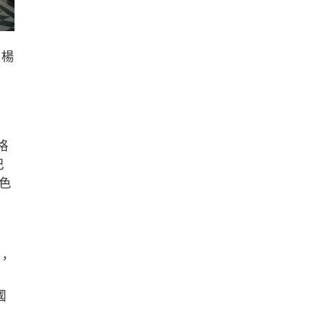
、楊
格
巴
色
，
國