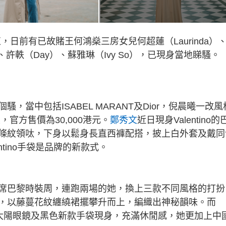
，日前有已故賭王何鴻燊三房女兒何超蓮（Laurinda）
、許軼（Day）、蘇雅琳（Ivy So），已現身當地睇騷。
騷，當中包括ISABEL MARANT及Dior，倪晨曦一改風
囊，官方售價為30,000港元。
鄭秀文
近日現身Valentino的
條紋領呔，下身以鬆身長直西褲配搭，披上白外套及戴同
tino手袋是品牌的新款式。
席巴黎時裝周，連跑兩場的她，換上三款不同風格的打扮
，以藤蔓花紋纏繞裙擺攀升而上，編織出神秘韻味。而
配太陽眼鏡及黑色新款手袋現身，充滿休閒感，她更加上中