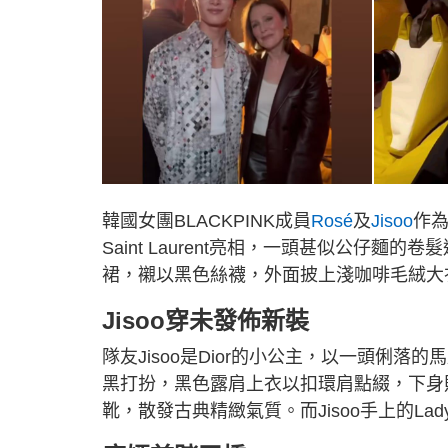
韓國女團BLACKPINK成員
Rosé
及
Jisoo
作為
Saint Laurent亮相，一頭甚似公仔麵
裙，襯以黑色絲襪，外面披上淺咖啡毛絨大
Jisoo穿未發佈新裝
隊友Jisoo是Dior的小公主，以一頭俐落的
黑打扮，黑色露肩上衣以扣環肩點綴，下身
靴，散發古典精緻氣質。而Jisoo手上的Lad