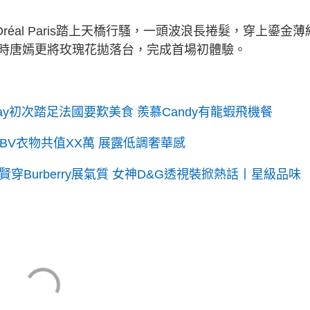
éal Paris踏上天橋行騷，一頭波浪長捲髮，穿上鎏金薄
時唐嫣更將玫瑰花拋落台，完成首場初體驗。
o Day初次踏足法國要歎美食 羨慕Candy有龍蝦飛機餐
BV衣物共值XX萬 展露低調奢華感
Burberry展氣質 女神D&G透視裝掀熱話丨星級品味