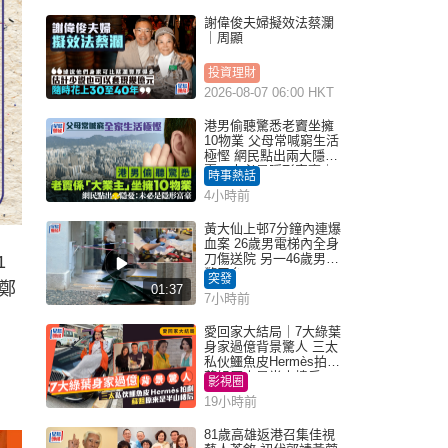
謝偉俊夫婦擬效法蔡瀾
｜周顯
投資理財
2026-08-07 06:00 HKT
港男偷聽驚悉老竇坐擁
10物業 父母常喊窮生活
極慳 網民點出兩大隱
憂：未必是隱形富豪｜
時事熱話
Juicy叮
4小時前
黃大仙上邨7分鐘內連爆
血案 26歲男電梯內全身
刀傷送院 另一46歲男倒
1
斃平台
突發
鄭
01:37
7小時前
愛回家大結局｜7大綠葉
身家過億背景驚人 三太
私伙鱷魚皮Hermès拍劇
蘇姐原來是半山樓后
影視圈
19小時前
81歲高雄返港召集佳視