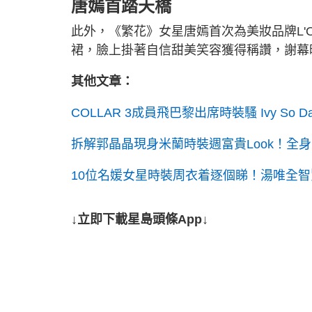
唐嫣首踏天橋
此外，《繁花》女星唐嫣首次為美妝品牌L'Or
裙，臉上掛著自信甜美笑容獲得稱讚，謝幕
其他文章：
COLLAR 3成員飛巴黎出席時裝騷 Ivy S
拆解郭晶晶現身米蘭時裝週富貴Look！全身
10位名媛女星時裝周衣着逐個睇！湯唯全智賢穿
↓立即下載星島頭條App↓