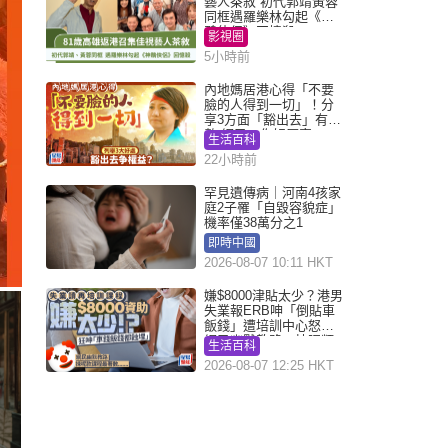
藝人茶敘 初代郭靖黃蓉
同框遇羅樂林勾起《神
鵰俠侶》回憶殺
影視圈
5小時前
內地媽居港心得「不要
臉的人得到一切」！分
享3方面「豁出去」有著
數 網民：你好厲害
生活百科
22小時前
罕見遺傳病｜河南4孩家
庭2子罹「自毀容貌症」
機率僅38萬分之1
即時中國
2026-08-07 10:11 HKT
嫌$8000津貼太少？港男
失業報ERB呻「倒貼車
飯錢」遭培訓中心怒轟
網民幽默教路：揀呢類
生活百科
課程唔會蝕...
2026-08-07 12:25 HKT