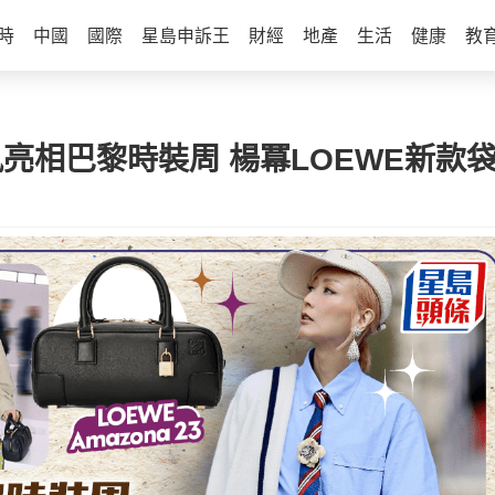
時
中國
國際
星島申訴王
財經
地產
生活
健康
教
中性風亮相巴黎時裝周 楊冪LOEWE新