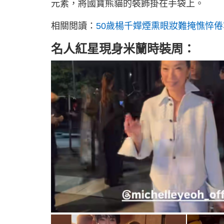
元素，將國寶熊貓的裝飾掛在手袋上。
相關閲讀：
50歲楊千嬅煙熏眼妝難掩憔悴
名人紅星現身米蘭時裝周：