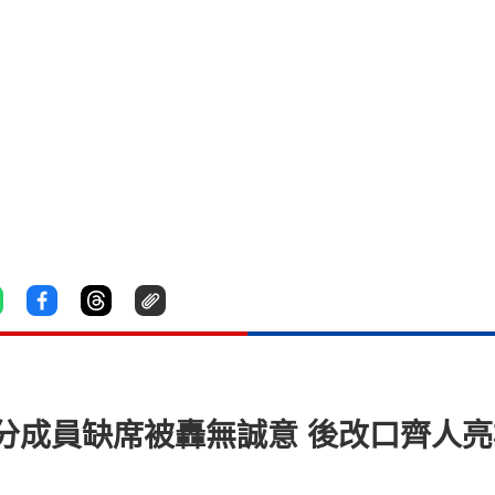
年部分成員缺席被轟無誠意 後改口齊人