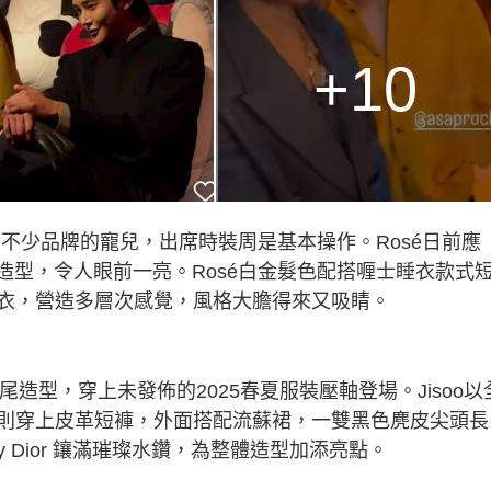
+10
不少品牌的寵兒，出席時裝周是基本操作。Rosé日前應
的卷髮造型，令人眼前一亮。Rosé白金髮色配搭喱士睡衣款式
衣，營造多層次感覺，風格大膽得來又吸睛。
馬尾造型，穿上未發佈的2025春夏服裝壓軸登場。Jisoo以
則穿上皮革短褲，外面搭配流蘇裙，一雙黑色麂皮尖頭長
y Dior 鑲滿璀璨水鑽，為整體造型加添亮點。