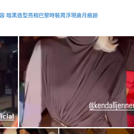
倦容 暗黑造型亮相巴黎時裝周浮現歲月痕跡