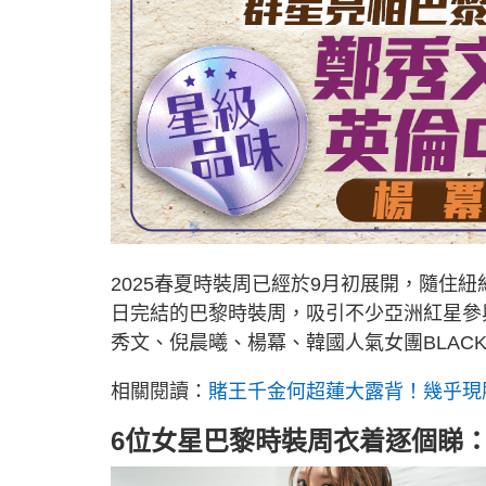
2025春夏時裝周已經於9月初展開，隨住
日完結的巴黎時裝周，吸引不少亞洲紅星參
秀文、倪晨曦、楊冪、韓國人氣女團BLACKPI
相關閱讀：
賭王千金何超蓮大露背！幾乎現
6位女星巴黎時裝周衣着逐個睇