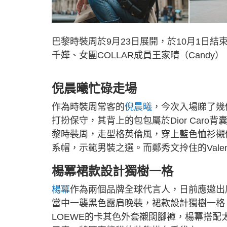
巴黎時裝周於9月23日展開，於10月1日結束
千嬅、女團COLLAR成員王家晴（Candy）
倪晨曦忙碌走場
作為時裝周常客的
倪晨曦
，今次入場睇了幾個
打扮保守，其背上的包包屬於Dior Caro背
黎時裝周，走型格英倫風，穿上藍色恤衫襯
系帽，示範男裝之選。而鄭秀文拎住的Valen
楊冪裙款設計獨樹一格
楊冪
作為兩個品牌全球代言人，日前應邀出
當中一襲黑色露肩晚裝，裙款設計獨樹一格
LOEWE的卡其色外套襯闊腳褲，楊冪搭